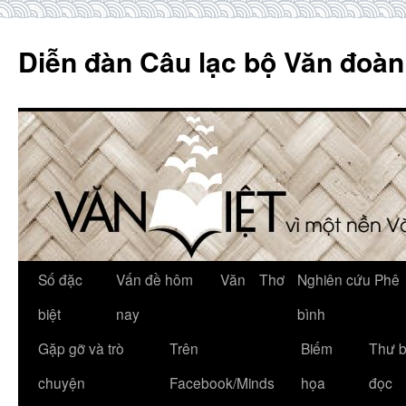
Skip
to
Diễn đàn Câu lạc bộ Văn đoàn
content
Số đặc
Vấn đề hôm
Văn
Thơ
Nghiên cứu Phê
biệt
nay
bình
Gặp gỡ và trò
Trên
Biếm
Thư 
chuyện
Facebook/Minds
họa
đọc