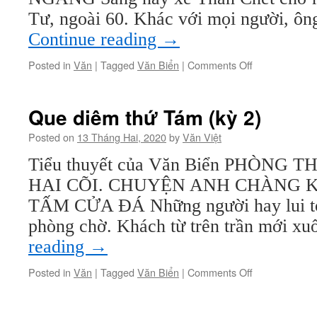
Tư, ngoài 60. Khác với mọi người, ô
Continue reading
→
on
Posted in
Văn
|
Tagged
Văn Biển
|
Comments Off
Que
diêm
thứ
Que diêm thứ Tám (kỳ 2)
Tám
(kỳ
Posted on
13 Tháng Hai, 2020
by
Văn Việt
3)
Tiểu thuyết của Văn Biển PHÒNG
HAI CÕI. CHUYỆN ANH CHÀNG K
TẤM CỬA ĐÁ Những người hay lui tới
phòng chờ. Khách từ trên trần mới x
reading
→
on
Posted in
Văn
|
Tagged
Văn Biển
|
Comments Off
Que
diêm
thứ