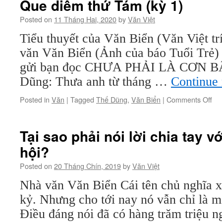
Que diêm thứ Tám (kỳ 1)
Tám
(kỳ
Posted on
11 Tháng Hai, 2020
by
Văn Việt
2)
Tiểu thuyết của Văn Biển (Văn Việt t
văn Văn Biển (Ảnh của báo Tuổi Trẻ
gửi bạn đọc CHƯA PHẢI LÀ CƠN 
Dũng: Thưa anh từ tháng …
Continue
on
Posted in
Văn
|
Tagged
Thế Dũng
,
Văn Biển
|
Comments Off
Qu
di
thứ
Tại sao phải nói lời chia tay v
Tá
hội?
(kỳ
1)
Posted on
20 Tháng Chín, 2019
by
Văn Việt
Nhà văn Văn Biển Cái tên chủ nghĩa x
kỷ. Nhưng cho tới nay nó vẫn chỉ là m
Điều đáng nói đã có hàng trăm triệu n