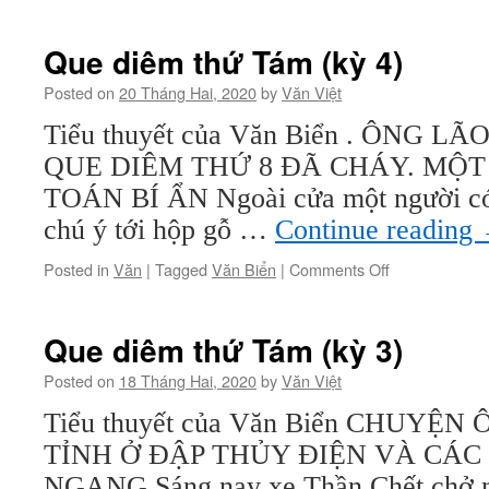
Que
diêm
thứ
Que diêm thứ Tám (kỳ 4)
Tám
(kỳ
Posted on
20 Tháng Hai, 2020
by
Văn Việt
5)
Tiểu thuyết của Văn Biển . ÔNG L
QUE DIÊM THỨ 8 ĐÃ CHÁY. MỘT
TOÁN BÍ ẨN Ngoài cửa một người có t
chú ý tới hộp gỗ …
Continue reading
on
Posted in
Văn
|
Tagged
Văn Biển
|
Comments Off
Que
diêm
thứ
Que diêm thứ Tám (kỳ 3)
Tám
(kỳ
Posted on
18 Tháng Hai, 2020
by
Văn Việt
4)
Tiểu thuyết của Văn Biển CHUYỆ
TỈNH Ở ĐẬP THỦY ĐIỆN VÀ CÁ
NGANG Sáng nay xe Thần Chết chở m