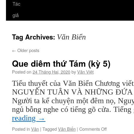
Tác
giả
Tag Archives:
Văn Biển
←
Older posts
Que diêm thứ Tám (kỳ 5)
Posted on
24 Tháng Hai, 2020
by
Văn Việt
Tiểu thuyết của Văn Biển Chương v
NGUYỄN TUÂN VÀ NHỮNG ĐỨA 
Người ta kể chuyện một đêm nọ, Ngu
ngủ bỗng nghe có tiếng gõ cửa. Tiếng
reading
→
on
Posted in
Văn
|
Tagged
Văn Biển
|
Comments Off