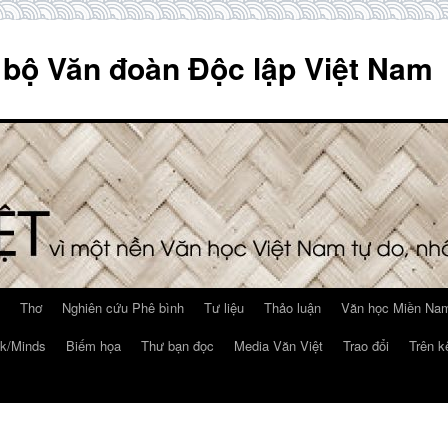
 bộ Văn đoàn Độc lập Việt Nam
Thơ
Nghiên cứu Phê bình
Tư liệu
Thảo luận
Văn học Miền Nam
k/Minds
Biếm họa
Thư bạn đọc
Media Văn Việt
Trao đổi
Trên k