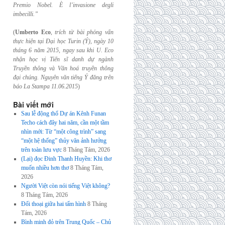
Premio Nobel. È l’invasione
degli
imbecilli.”
(
Umberto Eco
,
trích từ bài phỏng vấn
thực hiện tại Đại học Turin (Ý), ngày 10
tháng 6
năm 2015, ngay sau khi U. Eco
nhận học vị Tiến sĩ danh dự ngành
Truyền thông và
Văn hoá truyền thông
đại chúng. Nguyên văn tiếng Ý đăng trên
báo La Stampa
11.06.2015
)
Bài viết mới
Sau lễ động thổ Dự án Kênh Funan
Techo cách đây hai năm, cần một tầm
nhìn mới: Từ “một công trình” sang
“một hệ thống” thủy văn ảnh hưởng
trên toàn lưu vực
8 Tháng Tám, 2026
(Lại) đọc Đinh Thanh Huyền: Khi thơ
muốn nhiều hơn thơ
8 Tháng Tám,
2026
Người Việt còn nói tiếng Việt không?
8 Tháng Tám, 2026
Đối thoại giữa hai tấm hình
8 Tháng
Tám, 2026
Bình minh đỏ trên Trung Quốc – Chủ