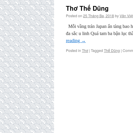
Thơ Thế Dũng
Posted on
25 Tháng Ba, 2018
by
Văn Việ
Mỗi vầng trán Japan ẩn tàng bao h
đa sắc u linh Quá tam ba bận lục t
reading
→
Posted in
Thơ
|
Tagged
Thế Dũng
|
Comme