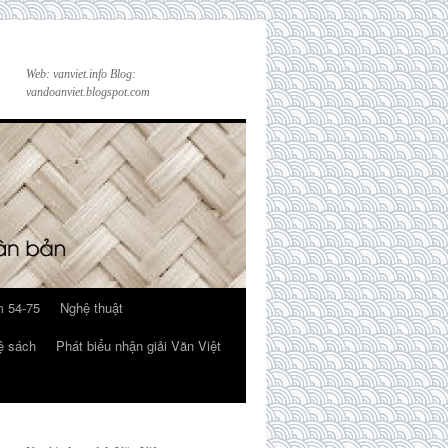
Web: vanviet.info Blog:
vandoanviet.blogspot.com
 54-75
Nghệ thuật
ệ sách
Phát biểu nhận giải Văn Việt