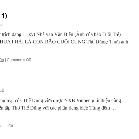
 1)
t
t trích đăng 11 kỳ) Nhà văn Văn Biển (Ảnh của báo Tuổi Trẻ)
c CHƯA PHẢI LÀ CƠN BÃO CUỐI CÙNG Thế Dũng: Thưa anh
on
iển
|
Comments Off
Que
diêm
thứ
Tám
(kỳ
iệt
1)
vắng mặt của Thế Dũng vừa được NXB Vinpen giới thiệu cùng
yển tập Thơ Thế Dũng với các phần riêng biệt: Từng đêm …
on
nts Off
Thơ
Thế