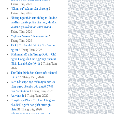
Tháng Tám, 2026
“Chính sử” xét xử văn chương
2
Tháng Tám, 2026
Những ngộ nhận của chúng ta khi đọc
và đánh giá tác phẩm văn học, khi đọc
và đánh giá
Nỗi buồn chiến tranh
2
Tháng Tám, 2026
Một bản “xô-nát” thấu tâm can
2
Tháng Tám, 2026
Từ ký ức của phố đến ký ức của con
người
2 Tháng Tám, 2026
Bình minh đỏ trên Trung Quốc – Chủ
nghĩa Cộng sản Chế ngự một phần tư
Nhân loại thế nào (kỳ 1)
2 Tháng Tám,
2026
Thơ Trần Đình Sơn Cước: nỗi niềm và
trăn trở
1 Tháng Tám, 2026
Biên bản cuộc họp thẩm định hơn 20
năm trước về cuốn tiểu thuyết
Thời
của thánh thần
1 Tháng Tám, 2026
Án văn (4)
1 Tháng Tám, 2026
Chuyên gia Phạm Chi Lan: Công lao
của 80% người dân phải được ghi
nhận
31 Tháng Bảy, 2026