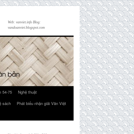
Web: vanviet.info Blog:
vandoanviet.blogspot.com
 54-75
Nghệ thuật
ệ sách
Phát biểu nhận giải Văn Việt