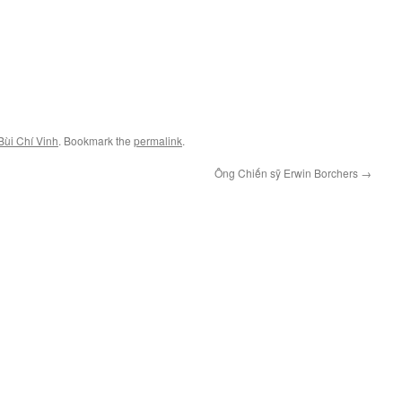
Bùi Chí Vinh
. Bookmark the
permalink
.
Ông Chiến sỹ Erwin Borchers
→