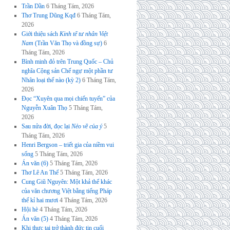
Trần Dần
6 Tháng Tám, 2026
Thơ Trung Dũng Kqđ
6 Tháng Tám,
2026
Giới thiệu sách
Kinh tế tư nhân Việt
Nam
(Trần Văn Thọ và đồng sự)
6
Tháng Tám, 2026
Bình minh đỏ trên Trung Quốc – Chủ
nghĩa Cộng sản Chế ngự một phần tư
Nhân loại thế nào (kỳ 2)
6 Tháng Tám,
2026
Đọc “Xuyên qua mọi chiến tuyến” của
Nguyễn Xuân Thọ
5 Tháng Tám,
2026
Sau nửa đời, đọc lại
Nẻo về của ý
5
Tháng Tám, 2026
Henri Bergson – triết gia của niềm vui
sống
5 Tháng Tám, 2026
Án văn (6)
5 Tháng Tám, 2026
Thơ Lê An Thế
5 Tháng Tám, 2026
Cung Giũ Nguyên: Một khả thể khác
của văn chương Việt bằng tiếng Pháp
thế kỉ hai mươi
4 Tháng Tám, 2026
Hội hè
4 Tháng Tám, 2026
Án văn (5)
4 Tháng Tám, 2026
Khi thực tại trở thành đức tin cuối