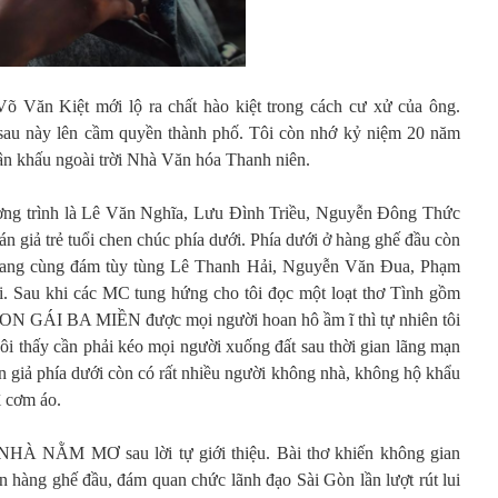
 Văn Kiệt mới lộ ra chất hào kiệt trong cách cư xử của ông.
sau này lên cầm quyền thành phố. Tôi còn nhớ kỷ niệm 20 năm
 sân khấu ngoài trời Nhà Văn hóa Thanh niên.
ng trình là Lê Văn Nghĩa, Lưu Đình Triều, Nguyễn Đông Thức
án giả trẻ tuổi chen chúc phía dưới. Phía dưới ở hàng ghế đầu còn
Sang cùng đám tùy tùng Lê Thanh Hải, Nguyễn Văn Đua, Phạm
. Sau khi các MC tung hứng cho tôi đọc một loạt thơ Tình gồm
 GÁI BA MIỀN được mọi người hoan hô ầm ĩ thì tự nhiên tôi
ôi thấy cần phải kéo mọi người xuống đất sau thời gian lãng mạn
n giả phía dưới còn có rất nhiều người không nhà, không hộ khẩu
ì cơm áo.
 NHÀ NẰM MƠ sau lời tự giới thiệu. Bài thơ khiến không gian
n hàng ghế đầu, đám quan chức lãnh đạo Sài Gòn lần lượt rút lui