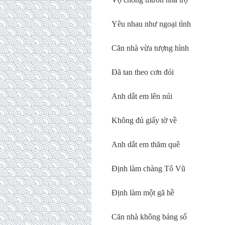
Yêu nhau như ngoại tình
Căn nhà vừa tượng hình
Đã tan theo cơn đói
Anh dắt em lên núi
Không đủ giấy tờ về
Anh dắt em thăm quê
Định làm chàng Tô Vũ
Định làm một gã hề
Căn nhà không bảng số