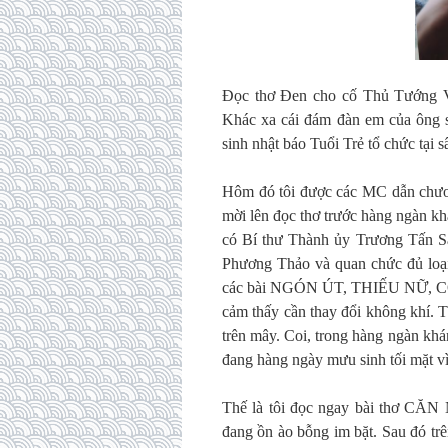
Đọc thơ Đen cho cố Thủ Tướng Võ
Khác xa cái đám đàn em của ông 
sinh nhật báo Tuổi Trẻ tổ chức tại
Hôm đó tôi được các MC dẫn chươ
mời lên đọc thơ trước hàng ngàn kh
có Bí thư Thành ủy Trương Tấn 
Phương Thảo và quan chức đủ loại
các bài NGÓN ÚT, THIẾU NỮ, CON
cảm thấy cần thay đổi không khí. T
trên mây. Coi, trong hàng ngàn khá
đang hàng ngày mưu sinh tối mặt v
Thế là tôi đọc ngay bài thơ CĂN
đang ồn ào bỗng im bặt. Sau đó trê