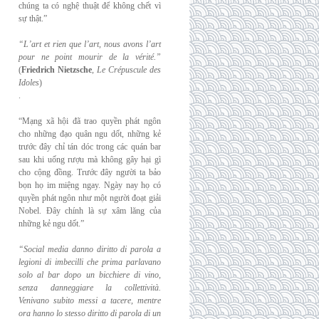
chúng ta có nghệ thuật để không chết vì
sự thật.”
“L’art et rien que l’art, nous avons l’art
pour ne point mourir de la vérité.”
(
Friedrich
Nietzsche
,
Le Crépuscule des
Idoles
)
.
“Mạng xã hội đã trao quyền phát ngôn
cho những đạo quân ngu dốt, những kẻ
trước đây chỉ tán dóc trong các quán bar
sau khi uống rượu mà không gây hại gì
cho cộng đồng. Trước đây người ta bảo
bọn họ im miệng ngay. Ngày nay họ có
quyền phát ngôn như một người đoạt giải
Nobel. Đây chính là sự xâm lăng của
những kẻ ngu dốt.”
“Social media danno diritto di parola a
legioni di imbecilli che prima parlavano
solo al
bar dopo un bicchiere di vino,
senza danneggiare la collettività.
Venivano subito messi a
tacere, mentre
ora hanno lo stesso diritto di parola di un