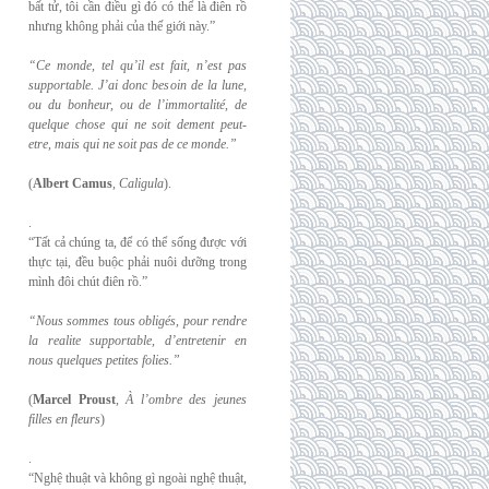
bất tử, tôi cần điều gì đó có thể là điên rồ
nhưng không phải của thế giới này.”
“Ce monde, tel qu’il est fait, n’est pas
supportable. J’ai donc besoin de la lune,
ou du
bonheur, ou de l’immortalité, de
quelque chose qui ne soit dement peut-
etre, mais qui
ne soit pas de ce monde.”
(
Albert Camus
,
Caligula
).
.
“Tất cả chúng ta, để có thể sống được với
thực tại, đều buộc phải nuôi dưỡng trong
mình đôi chút điên rồ.”
“Nous sommes tous obligés, pour rendre
la realite supportable, d’entretenir en
nous
quelques petites folies.”
(
Marcel Proust
,
À l’ombre des jeunes
filles en fleurs
)
.
“Nghệ thuật và không gì ngoài nghệ thuật,