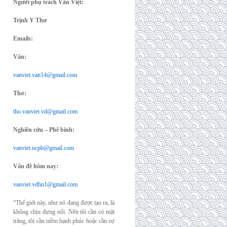
Người phụ trách Văn Việt:
Trịnh Y Thư
Emails:
Văn:
vanviet.van14@gmail.com
Thơ:
tho.vanviet.vd@gmail.com
Nghiên cứu – Phê bình:
vanviet.ncpb@gmail.com
Vấn đề hôm nay:
vanviet.vdhn1@gmail.com
“Thế giới này, như nó đang được tạo ra, là
không chịu đựng nổi. Nên tôi cần có mặt
trăng, tôi cần niềm hạnh phúc hoặc cần sự