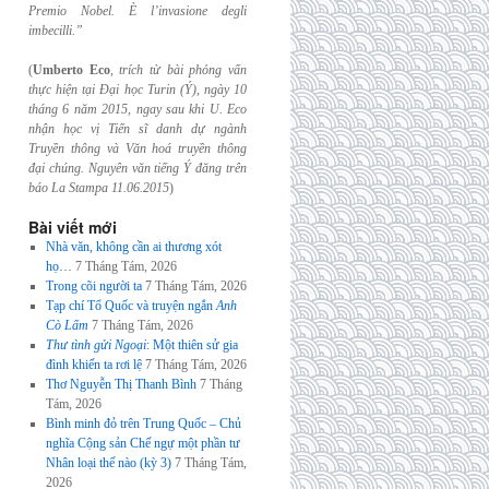
Premio Nobel. È l’invasione
degli
imbecilli.”
(
Umberto Eco
,
trích từ bài phỏng vấn
thực hiện tại Đại học Turin (Ý), ngày 10
tháng 6
năm 2015, ngay sau khi U. Eco
nhận học vị Tiến sĩ danh dự ngành
Truyền thông và
Văn hoá truyền thông
đại chúng. Nguyên văn tiếng Ý đăng trên
báo La Stampa
11.06.2015
)
Bài viết mới
Nhà văn, không cần ai thương xót
họ…
7 Tháng Tám, 2026
Trong cõi người ta
7 Tháng Tám, 2026
Tạp chí Tổ Quốc và truyện ngắn
Anh
Cò Lấm
7 Tháng Tám, 2026
Thư tình gửi Ngoại
: Một thiên sử gia
đình khiến ta rơi lệ
7 Tháng Tám, 2026
Thơ Nguyễn Thị Thanh Bình
7 Tháng
Tám, 2026
Bình minh đỏ trên Trung Quốc – Chủ
nghĩa Cộng sản Chế ngự một phần tư
Nhân loại thế nào (kỳ 3)
7 Tháng Tám,
2026