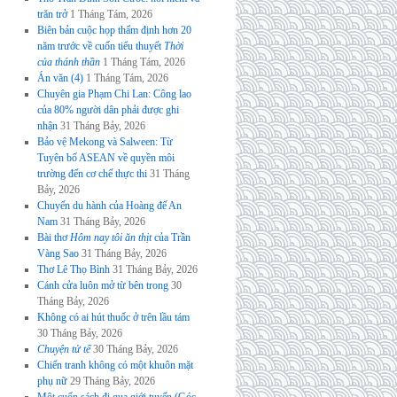
trăn trở
1 Tháng Tám, 2026
Biên bản cuộc họp thẩm định hơn 20
năm trước về cuốn tiểu thuyết
Thời
của thánh thần
1 Tháng Tám, 2026
Án văn (4)
1 Tháng Tám, 2026
Chuyên gia Phạm Chi Lan: Công lao
của 80% người dân phải được ghi
nhận
31 Tháng Bảy, 2026
Bảo vệ Mekong và Salween: Từ
Tuyên bố ASEAN về quyền môi
trường đến cơ chế thực thi
31 Tháng
Bảy, 2026
Chuyến du hành của Hoàng đế An
Nam
31 Tháng Bảy, 2026
Bài thơ
Hôm nay tôi ăn thịt
của Trần
Vàng Sao
31 Tháng Bảy, 2026
Thơ Lê Thọ Bình
31 Tháng Bảy, 2026
Cánh cửa luôn mở từ bên trong
30
Tháng Bảy, 2026
Không có ai hút thuốc ở trên lầu tám
30 Tháng Bảy, 2026
Chuyện tử tế
30 Tháng Bảy, 2026
Chiến tranh không có một khuôn mặt
phụ nữ
29 Tháng Bảy, 2026