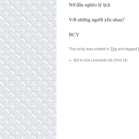
Nỡ đâu nghèo lý lịch
Với những người yêu nhau?
BCV
This entry was posted in
Thơ
and tagged
←
Bút kí của Leonardo da Vinci (4)