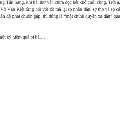
ơng Tấn Sang, khi bài thơ vẫn chưa đọc hết khổ cuối cùng. Trời ạ,
õ Văn Kiệt từng nói với tôi mà lại sợ nhân dân, sợ thơ và sợ cả
đến độ phải chuồn gấp, thì đúng là “một chính quyền xa dân” qua
 một kỷ niệm quá bi hài…