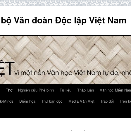
 bộ Văn đoàn Độc lập Việt Nam
Thơ
Nghiên cứu Phê bình
Tư liệu
Thảo luận
Văn học Miền Nam
k/Minds
Biếm họa
Thư bạn đọc
Media Văn Việt
Trao đổi
Trên k