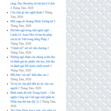
cùng: Đọc Brodsky từ bài thơ
Cô đơn
4 Tháng Tám, 2026
Còn chút gì cho nghệ thuật
3 Tháng
Tám, 2026
Một saga do Hoàng Minh Tường kể
3
Tháng Tám, 2026
Hai bản ngã trong một ngôn ngữ –
Linda Lê, Anna Moï và hai thi pháp
của kí ức Việt trong tiếng Pháp
3
Tháng Tám, 2026
“Chính sử” xét xử văn chương
2
Tháng Tám, 2026
Những ngộ nhận của chúng ta khi đọc
và đánh giá tác phẩm văn học, khi đọc
và đánh giá
Nỗi buồn chiến tranh
2
Tháng Tám, 2026
Một bản “xô-nát” thấu tâm can
2
Tháng Tám, 2026
Từ ký ức của phố đến ký ức của con
người
2 Tháng Tám, 2026
Bình minh đỏ trên Trung Quốc – Chủ
nghĩa Cộng sản Chế ngự một phần tư
Nhân loại thế nào (kỳ 1)
2 Tháng Tám,
2026
Thơ Trần Đình Sơn Cước: nỗi niềm và