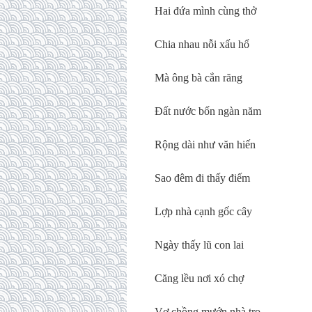
Hai đứa mình cùng thở
Chia nhau nỗi xấu hổ
Mà ông bà cắn răng
Đất nước bốn ngàn năm
Rộng dài như văn hiến
Sao đêm đi thấy điếm
Lợp nhà cạnh gốc cây
Ngày thấy lũ con lai
Căng lều nơi xó chợ
Vợ chồng mướn nhà trọ