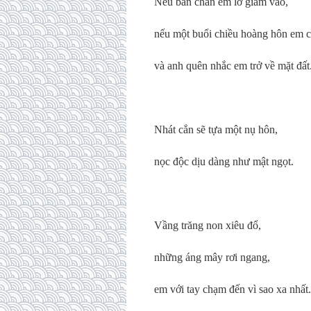
Nếu bàn chân em lỡ giẫm vào,
nếu một buổi chiều hoàng hôn em c
và anh quên nhắc em trở về mặt đất
Nhát cắn sẽ tựa một nụ hôn,
nọc độc dịu dàng như mật ngọt.
Vầng trăng non xiêu đổ,
những áng mây rơi ngang,
em với tay chạm đến vì sao xa nhất.