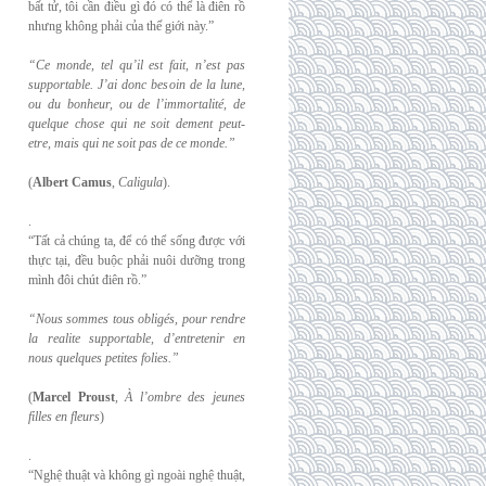
bất tử, tôi cần điều gì đó có thể là điên rồ
nhưng không phải của thế giới này.”
“Ce monde, tel qu’il est fait, n’est pas
supportable. J’ai donc besoin de la lune,
ou du
bonheur, ou de l’immortalité, de
quelque chose qui ne soit dement peut-
etre, mais qui
ne soit pas de ce monde.”
(
Albert Camus
,
Caligula
).
.
“Tất cả chúng ta, để có thể sống được với
thực tại, đều buộc phải nuôi dưỡng trong
mình đôi chút điên rồ.”
“Nous sommes tous obligés, pour rendre
la realite supportable, d’entretenir en
nous
quelques petites folies.”
(
Marcel Proust
,
À l’ombre des jeunes
filles en fleurs
)
.
“Nghệ thuật và không gì ngoài nghệ thuật,