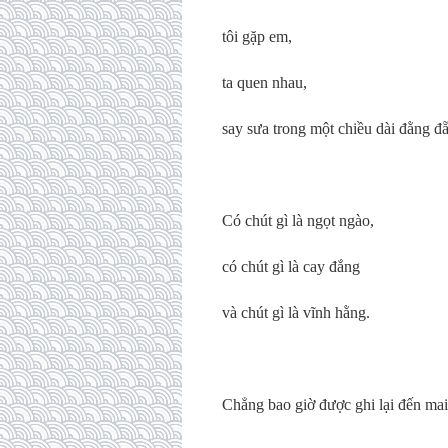
tôi gặp em,
ta quen nhau,
say sưa trong một chiều dài đằng đ
Có chút gì là ngọt ngào,
có chút gì là cay đắng
và chút gì là vĩnh hằng.
Chẳng bao giờ được ghi lại đến mai