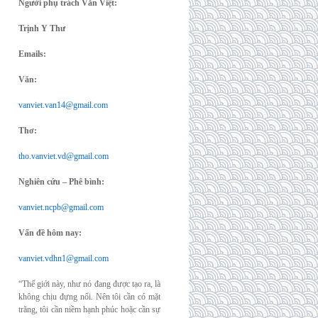
Người phụ trách Văn Việt:
Trịnh Y Thư
Emails:
Văn:
vanviet.van14@gmail.com
Thơ:
tho.vanviet.vd@gmail.com
Nghiên cứu – Phê bình:
vanviet.ncpb@gmail.com
Vấn đề hôm nay:
vanviet.vdhn1@gmail.com
“Thế giới này, như nó đang được tạo ra, là
không chịu đựng nổi. Nên tôi cần có mặt
trăng, tôi cần niềm hạnh phúc hoặc cần sự