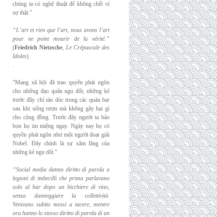
chúng ta có nghệ thuật để không chết vì
sự thật.”
“L’art et rien que l’art, nous avons l’art
pour ne point mourir de la vérité.”
(
Friedrich
Nietzsche
,
Le Crépuscule des
Idoles
)
.
“Mạng xã hội đã trao quyền phát ngôn
cho những đạo quân ngu dốt, những kẻ
trước đây chỉ tán dóc trong các quán bar
sau khi uống rượu mà không gây hại gì
cho cộng đồng. Trước đây người ta bảo
bọn họ im miệng ngay. Ngày nay họ có
quyền phát ngôn như một người đoạt giải
Nobel. Đây chính là sự xâm lăng của
những kẻ ngu dốt.”
“Social media danno diritto di parola a
legioni di imbecilli che prima parlavano
solo al
bar dopo un bicchiere di vino,
senza danneggiare la collettività.
Venivano subito messi a
tacere, mentre
ora hanno lo stesso diritto di parola di un