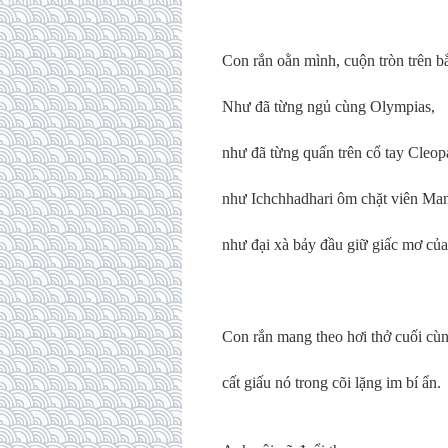
Con rắn oằn mình, cuộn tròn trên 
Như đã từng ngủ cùng Olympias,
như đã từng quấn trên cổ tay Cleopa
như Ichchhadhari ôm chặt viên Man
như đại xà bảy đầu giữ giấc mơ của
Con rắn mang theo hơi thở cuối cù
cất giấu nó trong cõi lặng im bí ẩn.