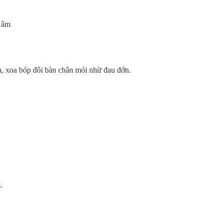
 âm
à, xoa bóp đôi bàn chân mỏi nhừ đau đớn.
.