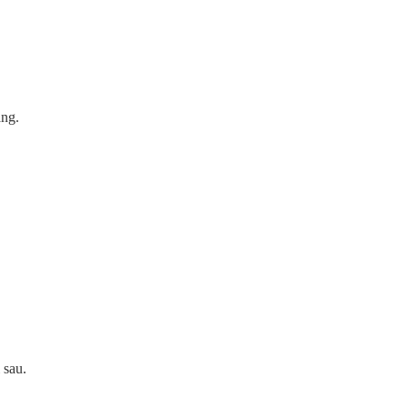
ẵng.
 sau.