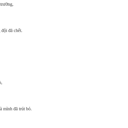
trường,
 đội đã chết.
ò,
à mình đã trút bỏ.