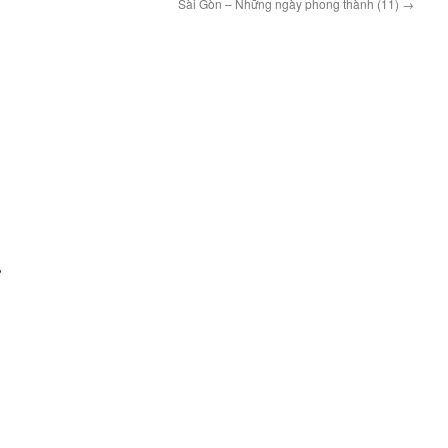
Sài Gòn – Những ngày phong thành (11)
→
,