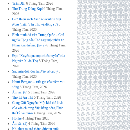
Trần Dần
6 Tháng Tám, 2026
Thơ Trung Dũng Kqđ
6 Tháng Tám,
2026
Giới thiệu sách
Kinh tế tư nhân Việt
Nam
(Trần Văn Thọ và đồng sự)
6
Tháng Tám, 2026
Bình minh đỏ trên Trung Quốc – Chủ
nghĩa Cộng sản Chế ngự một phần tư
Nhân loại thế nào (kỳ 2)
6 Tháng Tám,
2026
Đọc “Xuyên qua mọi chiến tuyến” của
Nguyễn Xuân Thọ
5 Tháng Tám,
2026
Sau nửa đời, đọc lại
Nẻo về của ý
5
Tháng Tám, 2026
Henri Bergson – triết gia của niềm vui
sống
5 Tháng Tám, 2026
Án văn (6)
5 Tháng Tám, 2026
Thơ Lê An Thế
5 Tháng Tám, 2026
Cung Giũ Nguyên: Một khả thể khác
của văn chương Việt bằng tiếng Pháp
thế kỉ hai mươi
4 Tháng Tám, 2026
Hội hè
4 Tháng Tám, 2026
Án văn (5)
4 Tháng Tám, 2026
Khi thực tại trở thành đức tin cuối