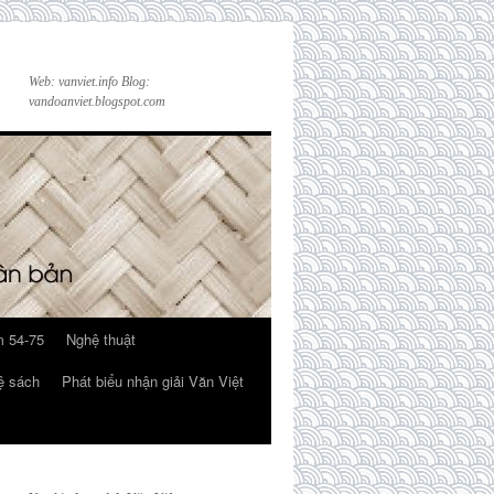
Web: vanviet.info Blog:
vandoanviet.blogspot.com
 54-75
Nghệ thuật
ệ sách
Phát biểu nhận giải Văn Việt