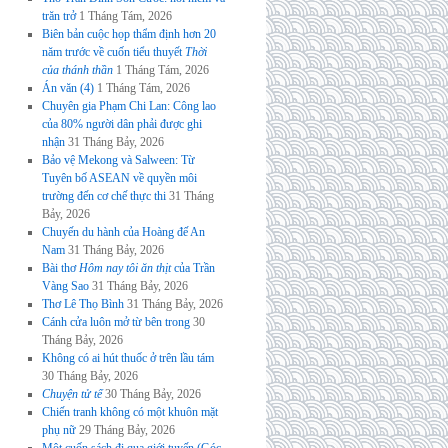
trăn trở
1 Tháng Tám, 2026
Biên bản cuộc họp thẩm định hơn 20
năm trước về cuốn tiểu thuyết
Thời
của thánh thần
1 Tháng Tám, 2026
Án văn (4)
1 Tháng Tám, 2026
Chuyên gia Phạm Chi Lan: Công lao
của 80% người dân phải được ghi
nhận
31 Tháng Bảy, 2026
Bảo vệ Mekong và Salween: Từ
Tuyên bố ASEAN về quyền môi
trường đến cơ chế thực thi
31 Tháng
Bảy, 2026
Chuyến du hành của Hoàng đế An
Nam
31 Tháng Bảy, 2026
Bài thơ
Hôm nay tôi ăn thịt
của Trần
Vàng Sao
31 Tháng Bảy, 2026
Thơ Lê Thọ Bình
31 Tháng Bảy, 2026
Cánh cửa luôn mở từ bên trong
30
Tháng Bảy, 2026
Không có ai hút thuốc ở trên lầu tám
30 Tháng Bảy, 2026
Chuyện tử tế
30 Tháng Bảy, 2026
Chiến tranh không có một khuôn mặt
phụ nữ
29 Tháng Bảy, 2026