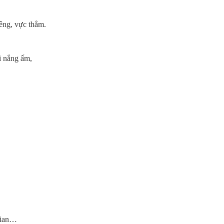
iêng, vực thẳm.
i nắng ấm,
gian…