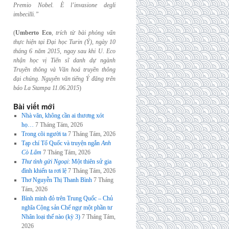
Premio Nobel. È l’invasione
degli
imbecilli.”
(
Umberto Eco
,
trích từ bài phỏng vấn
thực hiện tại Đại học Turin (Ý), ngày 10
tháng 6
năm 2015, ngay sau khi U. Eco
nhận học vị Tiến sĩ danh dự ngành
Truyền thông và
Văn hoá truyền thông
đại chúng. Nguyên văn tiếng Ý đăng trên
báo La Stampa
11.06.2015
)
Bài viết mới
Nhà văn, không cần ai thương xót
họ…
7 Tháng Tám, 2026
Trong cõi người ta
7 Tháng Tám, 2026
Tạp chí Tổ Quốc và truyện ngắn
Anh
Cò Lấm
7 Tháng Tám, 2026
Thư tình gửi Ngoại
: Một thiên sử gia
đình khiến ta rơi lệ
7 Tháng Tám, 2026
Thơ Nguyễn Thị Thanh Bình
7 Tháng
Tám, 2026
Bình minh đỏ trên Trung Quốc – Chủ
nghĩa Cộng sản Chế ngự một phần tư
Nhân loại thế nào (kỳ 3)
7 Tháng Tám,
2026