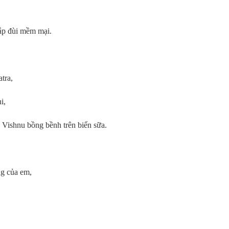
bắp đùi mềm mại.
tra,
i,
 Vishnu bồng bềnh trên biển sữa.
ng của em,