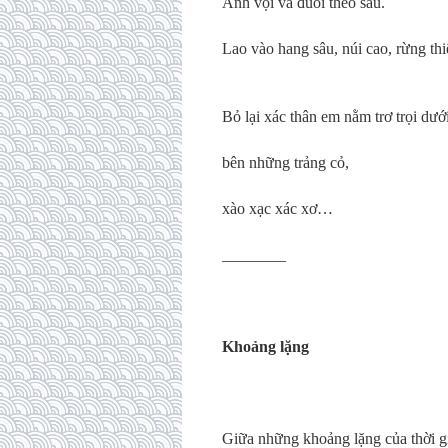
Anh vội vã đuổi theo sau.
Lao vào hang sâu, núi cao, rừng th
Bỏ lại xác thân em nằm trơ trọi dướ
bên những trảng cỏ,
xào xạc xác xơ…
________
Khoảng lặng
Giữa những khoảng lặng của thời 