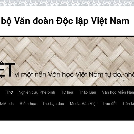
 bộ Văn đoàn Độc lập Việt Nam
Thơ
Nghiên cứu Phê bình
Tư liệu
Thảo luận
Văn học Miền Nam
k/Minds
Biếm họa
Thư bạn đọc
Media Văn Việt
Trao đổi
Trên k