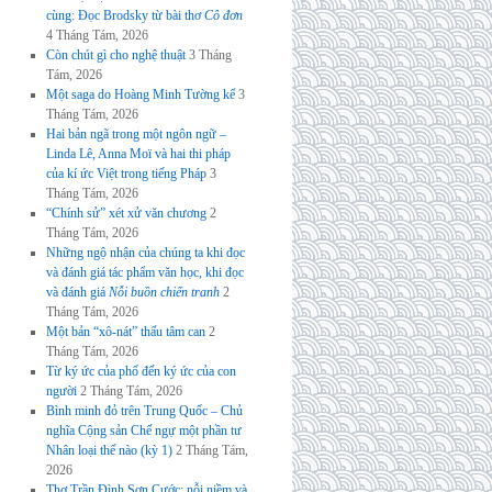
cùng: Đọc Brodsky từ bài thơ
Cô đơn
4 Tháng Tám, 2026
Còn chút gì cho nghệ thuật
3 Tháng
Tám, 2026
Một saga do Hoàng Minh Tường kể
3
Tháng Tám, 2026
Hai bản ngã trong một ngôn ngữ –
Linda Lê, Anna Moï và hai thi pháp
của kí ức Việt trong tiếng Pháp
3
Tháng Tám, 2026
“Chính sử” xét xử văn chương
2
Tháng Tám, 2026
Những ngộ nhận của chúng ta khi đọc
và đánh giá tác phẩm văn học, khi đọc
và đánh giá
Nỗi buồn chiến tranh
2
Tháng Tám, 2026
Một bản “xô-nát” thấu tâm can
2
Tháng Tám, 2026
Từ ký ức của phố đến ký ức của con
người
2 Tháng Tám, 2026
Bình minh đỏ trên Trung Quốc – Chủ
nghĩa Cộng sản Chế ngự một phần tư
Nhân loại thế nào (kỳ 1)
2 Tháng Tám,
2026
Thơ Trần Đình Sơn Cước: nỗi niềm và