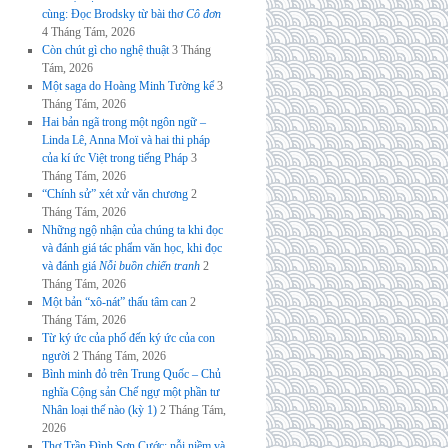
cùng: Đọc Brodsky từ bài thơ
Cô đơn
4 Tháng Tám, 2026
Còn chút gì cho nghệ thuật
3 Tháng
Tám, 2026
Một saga do Hoàng Minh Tường kể
3
Tháng Tám, 2026
Hai bản ngã trong một ngôn ngữ –
Linda Lê, Anna Moï và hai thi pháp
của kí ức Việt trong tiếng Pháp
3
Tháng Tám, 2026
“Chính sử” xét xử văn chương
2
Tháng Tám, 2026
Những ngộ nhận của chúng ta khi đọc
và đánh giá tác phẩm văn học, khi đọc
và đánh giá
Nỗi buồn chiến tranh
2
Tháng Tám, 2026
Một bản “xô-nát” thấu tâm can
2
Tháng Tám, 2026
Từ ký ức của phố đến ký ức của con
người
2 Tháng Tám, 2026
Bình minh đỏ trên Trung Quốc – Chủ
nghĩa Cộng sản Chế ngự một phần tư
Nhân loại thế nào (kỳ 1)
2 Tháng Tám,
2026
Thơ Trần Đình Sơn Cước: nỗi niềm và