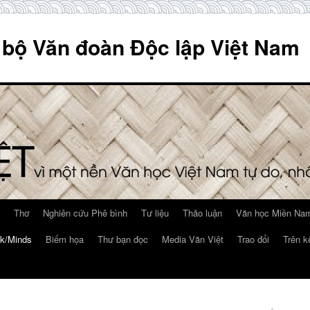
 bộ Văn đoàn Độc lập Việt Nam
Thơ
Nghiên cứu Phê bình
Tư liệu
Thảo luận
Văn học Miền Nam
k/Minds
Biếm họa
Thư bạn đọc
Media Văn Việt
Trao đổi
Trên k