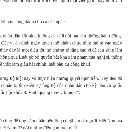
n vào chỗ đó và trước khi quyết định một việc gì thì hãy nhìn vào
lời này cũng dành cho cả các ngài:
ng nhân dân Ukraine không cần lời nói mà cần những hành động.
! Các vị ấn định ngày tuyên thệ nhậm chức tổng thống vào ngày
thấy đây là một điều tốt, nó chứng tỏ rằng các vị đã sẵn sàng làm
vị thông qua Luật gỡ bỏ quyền bất khả xâm phạm của nghị sĩ, thông
ề việc làm giàu bất chính, luật bầu cử công khai!
hững bộ luật này và thực hiện những quyết định trên. Hãy đeo tất
u chuẩn bị tìm kiếm sự ủng hộ của nhân dân cho kỳ bầu cử quốc
Quốc hội khóa 8. Vinh quang thay Ukraine!”.
ủa ông để ông cảm nhận bên ông có gã – một người Việt Nam và
Việt Nam để nói những điều gan ruột nhất.