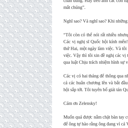
chân dung. Hãy treo ảnh các con bạ
mắt chúng”.
Nghĩ sao? Và nghĩ sao? Khi những 
“Tôi còn có thể nói rất nhiều như
Các vị nghị sĩ Quốc hội kính mến
thứ Hai, một ngày làm việc. Và tôi 
việc. Vậy thì tôi xin đề nghị các 
qua luật Chịu trách nhiệm hình sự v
Các vị có hai tháng để thông qua n
cả các huân chương lên và bắt đầ
hội sắp tới. Tôi tuyên bố giải tán 
Cám ơn Zelensky!
Muốn quá được nắm chặt bàn tay c
để ông tự hào rằng ông đang vì cả 