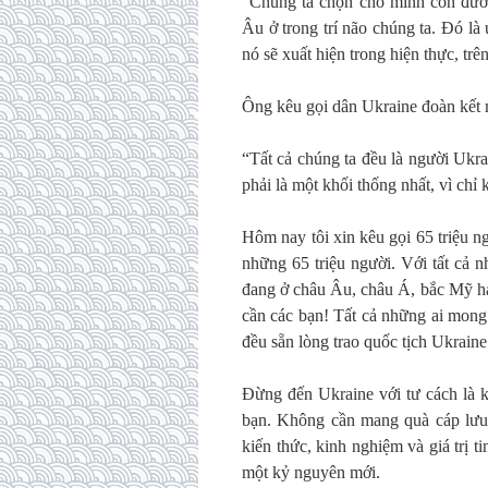
“Chúng ta chọn cho mình con đườ
Âu ở trong trí não chúng ta. Đó là
nó sẽ xuất hiện trong hiện thực, trê
Ông kêu gọi dân Ukraine đoàn kết m
“Tất cả chúng ta đều là người Ukrai
phải là một khối thống nhất, vì ch
Hôm nay tôi xin kêu gọi 65 triệu n
những 65 triệu người. Với tất cả 
đang ở châu Âu, châu Á, bắc Mỹ ha
cần các bạn! Tất cả những ai mon
đều sẵn lòng trao quốc tịch Ukraine
Đừng đến Ukraine với tư cách là k
bạn. Không cần mang quà cáp lưu
kiến thức, kinh nghiệm và giá trị 
một kỷ nguyên mới.