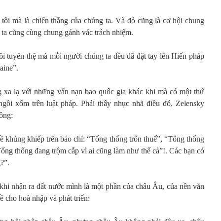
 tôi mà là chiến thắng của chúng ta. Và đó cũng là cơ hội chung
 ta cũng cùng chung gánh vác trách nhiệm.
i tuyên thệ mà mỗi người chúng ta đều đã đặt tay lên Hiến pháp
aine”.
xa lạ với những vấn nạn bao quốc gia khác khi mà có một thứ
ngồi xổm trên luật pháp. Phải thấy nhục nhã điều đó, Zelensky
ông:
ề khủng khiếp trên báo chí: “Tổng thống trốn thuế”, “Tổng thống
Tổng thống đang trộm cắp vì ai cũng làm như thế cả”!. Các bạn có
?”.
hi nhận ra đất nước mình là một phần của châu Âu, của nền văn
ề cho hoà nhập và phát triển: