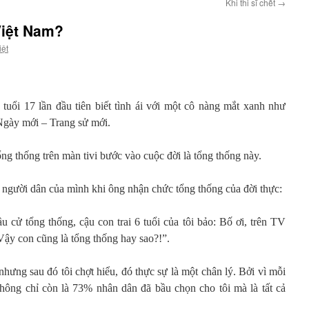
Khi thi sĩ chết
→
Việt Nam?
iệt
tuổi 17 lần đầu tiên biết tình ái với một cô nàng mắt xanh như
Ngày mới – Trang sử mới.
ổng thống trên màn tivi bước vào cuộc đời là tổng thống này.
 người dân của mình khi ông nhận chức tổng thống của đời thực:
u cử tổng thống, cậu con trai 6 tuổi của tôi bảo: Bố ơi, trên TV
Vậy con cũng là tổng thống hay sao?!”.
ưng sau đó tôi chợt hiểu, đó thực sự là một chân lý. Bởi vì mỗi
hông chỉ còn là 73% nhân dân đã bầu chọn cho tôi mà là tất cả