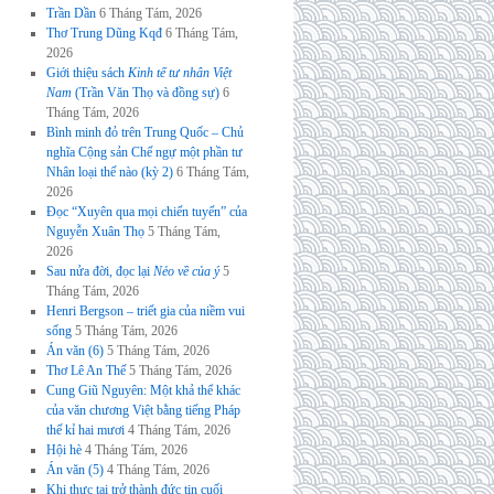
Trần Dần
6 Tháng Tám, 2026
Thơ Trung Dũng Kqđ
6 Tháng Tám,
2026
Giới thiệu sách
Kinh tế tư nhân Việt
Nam
(Trần Văn Thọ và đồng sự)
6
Tháng Tám, 2026
Bình minh đỏ trên Trung Quốc – Chủ
nghĩa Cộng sản Chế ngự một phần tư
Nhân loại thế nào (kỳ 2)
6 Tháng Tám,
2026
Đọc “Xuyên qua mọi chiến tuyến” của
Nguyễn Xuân Thọ
5 Tháng Tám,
2026
Sau nửa đời, đọc lại
Nẻo về của ý
5
Tháng Tám, 2026
Henri Bergson – triết gia của niềm vui
sống
5 Tháng Tám, 2026
Án văn (6)
5 Tháng Tám, 2026
Thơ Lê An Thế
5 Tháng Tám, 2026
Cung Giũ Nguyên: Một khả thể khác
của văn chương Việt bằng tiếng Pháp
thế kỉ hai mươi
4 Tháng Tám, 2026
Hội hè
4 Tháng Tám, 2026
Án văn (5)
4 Tháng Tám, 2026
Khi thực tại trở thành đức tin cuối