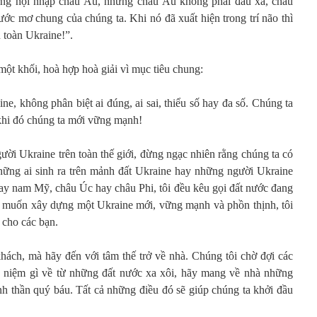
ng hội nhập châu Âu, nhưng châu Âu không phải đâu xa, châu
 ước mơ chung của chúng ta. Khi nó đã xuất hiện trong trí não thì
n toàn Ukraine!”.
ột khối, hoà hợp hoà giải vì mục tiêu chung:
ne, không phân biệt ai đúng, ai sai, thiểu số hay đa số. Chúng ta
ỉ khi đó chúng ta mới vững mạnh!
gười Ukraine trên toàn thế giới, đừng ngạc nhiên rằng chúng ta có
những ai sinh ra trên mảnh đất Ukraine hay những người Ukraine
y nam Mỹ, châu Úc hay châu Phi, tôi đều kêu gọi đất nước đang
g muốn xây dựng một Ukraine mới, vững mạnh và phồn thịnh, tôi
 cho các bạn.
hách, mà hãy đến với tâm thế trở về nhà. Chúng tôi chờ đợi các
 niệm gì về từ những đất nước xa xôi, hãy mang về nhà những
tinh thần quý báu. Tất cả những điều đó sẽ giúp chúng ta khởi đầu