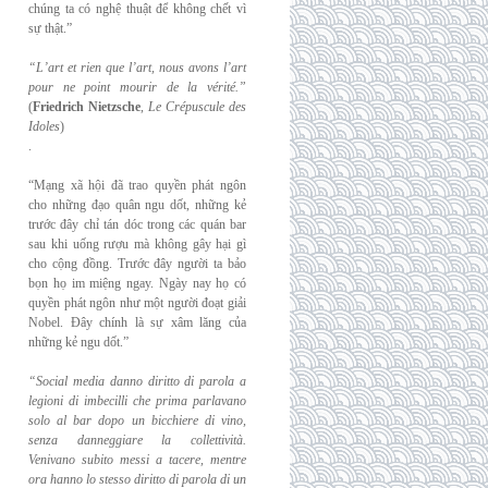
chúng ta có nghệ thuật để không chết vì
sự thật.”
“L’art et rien que l’art, nous avons l’art
pour ne point mourir de la vérité.”
(
Friedrich
Nietzsche
,
Le Crépuscule des
Idoles
)
.
“Mạng xã hội đã trao quyền phát ngôn
cho những đạo quân ngu dốt, những kẻ
trước đây chỉ tán dóc trong các quán bar
sau khi uống rượu mà không gây hại gì
cho cộng đồng. Trước đây người ta bảo
bọn họ im miệng ngay. Ngày nay họ có
quyền phát ngôn như một người đoạt giải
Nobel. Đây chính là sự xâm lăng của
những kẻ ngu dốt.”
“Social media danno diritto di parola a
legioni di imbecilli che prima parlavano
solo al
bar dopo un bicchiere di vino,
senza danneggiare la collettività.
Venivano subito messi a
tacere, mentre
ora hanno lo stesso diritto di parola di un