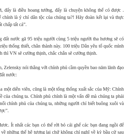
i, đấy là điều hoang tưởng, đấy là chuyện không thể có được .
chính là ý chí dân tộc của chúng ta?! Hãy đoàn kết lại và thực
t chấp tất cả”.
 đất nước gã 95 triệu người cùng 5 triệu người tha hương sẽ có
riệu thống thiết, chân thành này. 100 triệu Dân yêu tổ quốc mình
h thì VN sẽ cường thịnh, chắc chắn sẽ cường thịnh.
n, Zelensky nói thẳng với chính phủ cầm quyền bao năm lãnh đạo
đất nước:
ủa một diễn viên, cũng là một tổng thống xuất sắc của Mỹ: Chính
đề của chúng ta. Chính phủ chính là một vấn đề mà chúng ta phải
 nổi chính phủ của chúng ta, những người chỉ biết buông xuôi và
ược”.
ơc. Ít nhất các bạn có thể rời bỏ cái ghế các bạn đang ngồi để
về những thế hệ tương lai chứ không chỉ nghĩ về kỳ bầu cử sau