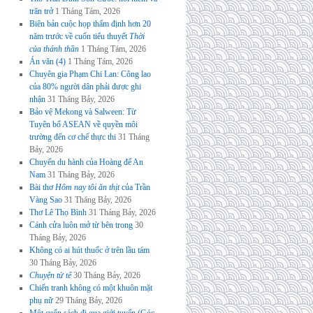
trăn trở
1 Tháng Tám, 2026
Biên bản cuộc họp thẩm định hơn 20
năm trước về cuốn tiểu thuyết
Thời
của thánh thần
1 Tháng Tám, 2026
Án văn (4)
1 Tháng Tám, 2026
Chuyên gia Phạm Chi Lan: Công lao
của 80% người dân phải được ghi
nhận
31 Tháng Bảy, 2026
Bảo vệ Mekong và Salween: Từ
Tuyên bố ASEAN về quyền môi
trường đến cơ chế thực thi
31 Tháng
Bảy, 2026
Chuyến du hành của Hoàng đế An
Nam
31 Tháng Bảy, 2026
Bài thơ
Hôm nay tôi ăn thịt
của Trần
Vàng Sao
31 Tháng Bảy, 2026
Thơ Lê Thọ Bình
31 Tháng Bảy, 2026
Cánh cửa luôn mở từ bên trong
30
Tháng Bảy, 2026
Không có ai hút thuốc ở trên lầu tám
30 Tháng Bảy, 2026
Chuyện tử tế
30 Tháng Bảy, 2026
Chiến tranh không có một khuôn mặt
phụ nữ
29 Tháng Bảy, 2026