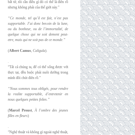
bất tử, tôi cần điều gì đó có thể là điên rồ
nhưng không phải của thế giới này.”
“Ce monde, tel qu’il est fait, n’est pas
supportable. J’ai donc besoin de la lune,
ou du
bonheur, ou de l’immortalité, de
quelque chose qui ne soit dement peut-
etre, mais qui
ne soit pas de ce monde.”
(
Albert Camus
,
Caligula
).
.
“Tất cả chúng ta, để có thể sống được với
thực tại, đều buộc phải nuôi dưỡng trong
mình đôi chút điên rồ.”
“Nous sommes tous obligés, pour rendre
la realite supportable, d’entretenir en
nous
quelques petites folies.”
(
Marcel Proust
,
À l’ombre des jeunes
filles en fleurs
)
.
“Nghệ thuật và không gì ngoài nghệ thuật,