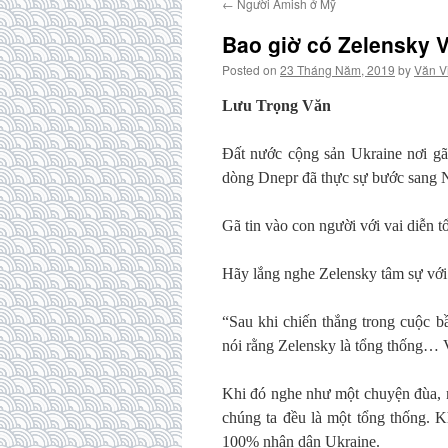
←
Người Amish ở Mỹ
Bao giờ có Zelensky 
Posted on
23 Tháng Năm, 2019
by
Văn V
Lưu Trọng Văn
Đất nước cộng sản Ukraine nơi gã 
dòng Dnepr đã thực sự bước sang 
Gã tin vào con người với vai diễn t
Hãy lắng nghe Zelensky tâm sự với
“Sau khi chiến thắng trong cuộc bầ
nói rằng Zelensky là tổng thống… 
Khi đó nghe như một chuyện đùa, nh
chúng ta đều là một tổng thống. K
100% nhân dân Ukraine.