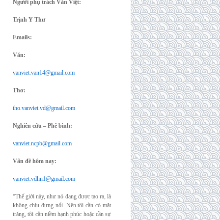
Người phụ trách Văn Việt:
Trịnh Y Thư
Emails:
Văn:
vanviet.van14@gmail.com
Thơ:
tho.vanviet.vd@gmail.com
Nghiên cứu – Phê bình:
vanviet.ncpb@gmail.com
Vấn đề hôm nay:
vanviet.vdhn1@gmail.com
“Thế giới này, như nó đang được tạo ra, là
không chịu đựng nổi. Nên tôi cần có mặt
trăng, tôi cần niềm hạnh phúc hoặc cần sự