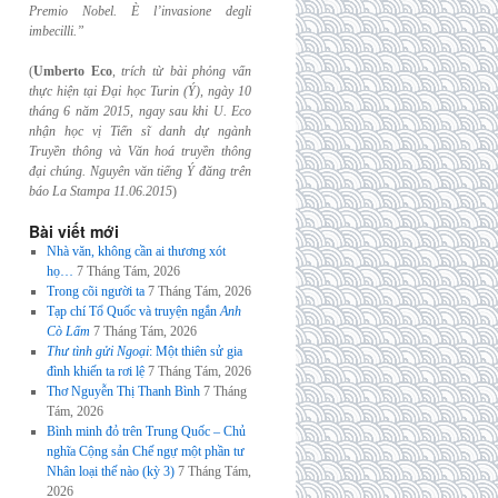
Premio Nobel. È l’invasione
degli
imbecilli.”
(
Umberto Eco
,
trích từ bài phỏng vấn
thực hiện tại Đại học Turin (Ý), ngày 10
tháng 6
năm 2015, ngay sau khi U. Eco
nhận học vị Tiến sĩ danh dự ngành
Truyền thông và
Văn hoá truyền thông
đại chúng. Nguyên văn tiếng Ý đăng trên
báo La Stampa
11.06.2015
)
Bài viết mới
Nhà văn, không cần ai thương xót
họ…
7 Tháng Tám, 2026
Trong cõi người ta
7 Tháng Tám, 2026
Tạp chí Tổ Quốc và truyện ngắn
Anh
Cò Lấm
7 Tháng Tám, 2026
Thư tình gửi Ngoại
: Một thiên sử gia
đình khiến ta rơi lệ
7 Tháng Tám, 2026
Thơ Nguyễn Thị Thanh Bình
7 Tháng
Tám, 2026
Bình minh đỏ trên Trung Quốc – Chủ
nghĩa Cộng sản Chế ngự một phần tư
Nhân loại thế nào (kỳ 3)
7 Tháng Tám,
2026