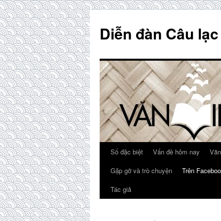
Skip
to
Diễn đàn Câu lạc
content
Số đặc biệt
Vấn đề hôm nay
Văn
Gặp gỡ và trò chuyện
Trên Faceboo
Tác giả