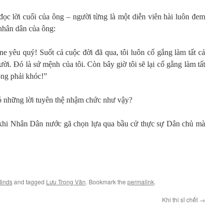
c lời cuối của ông – người từng là một diễn viên hài luôn đem
 nhân dân của ông:
e yêu quý! Suốt cả cuộc đời đã qua, tôi luôn cố gắng làm tất cả
i. Đó là sứ mệnh của tôi. Còn bây giờ tôi sẽ lại cố gằng làm tất
ông phải khóc!”
ó những lời tuyên thệ nhậm chức như vậy?
n khi Nhân Dân nước gã chọn lựa qua bầu cử thực sự Dân chủ mà
Minds
and tagged
Lưu Trọng Văn
. Bookmark the
permalink
.
Khi thi sĩ chết
→