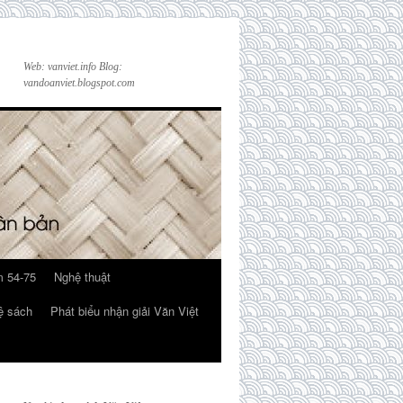
Web: vanviet.info Blog:
vandoanviet.blogspot.com
 54-75
Nghệ thuật
ệ sách
Phát biểu nhận giải Văn Việt