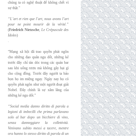
chúng ta có nghệ thuật để không chết vì
sự thật.”
“L’art et rien que l’art, nous avons l’art
pour ne point mourir de la vérité.”
(
Friedrich
Nietzsche
,
Le Crépuscule des
Idoles
)
.
“Mạng xã hội đã trao quyền phát ngôn
cho những đạo quân ngu dốt, những kẻ
trước đây chỉ tán dóc trong các quán bar
sau khi uống rượu mà không gây hại gì
cho cộng đồng. Trước đây người ta bảo
bọn họ im miệng ngay. Ngày nay họ có
quyền phát ngôn như một người đoạt giải
Nobel. Đây chính là sự xâm lăng của
những kẻ ngu dốt.”
“Social media danno diritto di parola a
legioni di imbecilli che prima parlavano
solo al
bar dopo un bicchiere di vino,
senza danneggiare la collettività.
Venivano subito messi a
tacere, mentre
ora hanno lo stesso diritto di parola di un