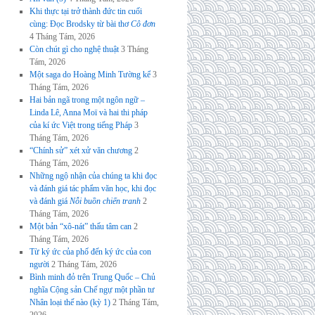
Khi thực tại trở thành đức tin cuối
cùng: Đọc Brodsky từ bài thơ
Cô đơn
4 Tháng Tám, 2026
Còn chút gì cho nghệ thuật
3 Tháng
Tám, 2026
Một saga do Hoàng Minh Tường kể
3
Tháng Tám, 2026
Hai bản ngã trong một ngôn ngữ –
Linda Lê, Anna Moï và hai thi pháp
của kí ức Việt trong tiếng Pháp
3
Tháng Tám, 2026
“Chính sử” xét xử văn chương
2
Tháng Tám, 2026
Những ngộ nhận của chúng ta khi đọc
và đánh giá tác phẩm văn học, khi đọc
và đánh giá
Nỗi buồn chiến tranh
2
Tháng Tám, 2026
Một bản “xô-nát” thấu tâm can
2
Tháng Tám, 2026
Từ ký ức của phố đến ký ức của con
người
2 Tháng Tám, 2026
Bình minh đỏ trên Trung Quốc – Chủ
nghĩa Cộng sản Chế ngự một phần tư
Nhân loại thế nào (kỳ 1)
2 Tháng Tám,