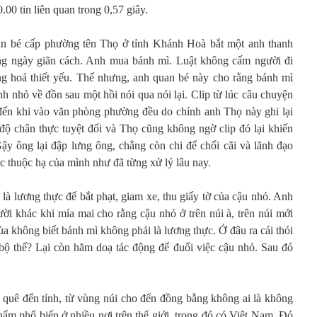
.00 tin liên quan trong 0,57 giây.
an bé cấp phường tên Thọ ở tỉnh Khánh Hoà bắt một anh thanh
ong ngày giãn cách. Anh mua bánh mì. Luật không cấm người đi
g hoá thiết yếu. Thế nhưng, anh quan bé này cho rằng bánh mì
nh nhỏ về đồn sau một hồi nói qua nói lại. Clip từ lúc câu chuyện
đến khi vào văn phòng phường đều do chính anh Thọ này ghi lại
ộ chân thực tuyệt đối và Thọ cũng không ngờ clip đó lại khiến
ậy ông lại đập lưng ông, chẳng còn chi để chối cãi và lãnh đạo
 thuộc hạ của mình như đã từng xử lý lâu nay.
à lương thực để bắt phạt, giam xe, thu giấy tờ của cậu nhỏ. Anh
 khác khi mỉa mai cho rằng cậu nhỏ ở trên núi à, trên núi mới
 không biết bánh mì không phải là lương thực. Ở đâu ra cái thói
 bộ thế? Lại còn hăm doạ tác động để đuổi việc cậu nhỏ. Sau đó
quê đến tỉnh, từ vùng núi cho đến đồng bằng không ai là không
phẩm phổ biến ở nhiều nơi trên thế giới, trong đó có Việt Nam. Đó