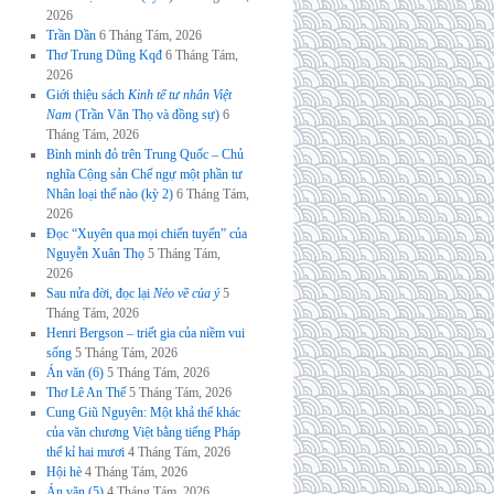
2026
Trần Dần
6 Tháng Tám, 2026
Thơ Trung Dũng Kqđ
6 Tháng Tám,
2026
Giới thiệu sách
Kinh tế tư nhân Việt
Nam
(Trần Văn Thọ và đồng sự)
6
Tháng Tám, 2026
Bình minh đỏ trên Trung Quốc – Chủ
nghĩa Cộng sản Chế ngự một phần tư
Nhân loại thế nào (kỳ 2)
6 Tháng Tám,
2026
Đọc “Xuyên qua mọi chiến tuyến” của
Nguyễn Xuân Thọ
5 Tháng Tám,
2026
Sau nửa đời, đọc lại
Nẻo về của ý
5
Tháng Tám, 2026
Henri Bergson – triết gia của niềm vui
sống
5 Tháng Tám, 2026
Án văn (6)
5 Tháng Tám, 2026
Thơ Lê An Thế
5 Tháng Tám, 2026
Cung Giũ Nguyên: Một khả thể khác
của văn chương Việt bằng tiếng Pháp
thế kỉ hai mươi
4 Tháng Tám, 2026
Hội hè
4 Tháng Tám, 2026
Án văn (5)
4 Tháng Tám, 2026