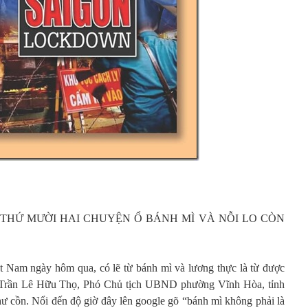
THỨ MƯỜI HAI CHUYỆN Ổ BÁNH MÌ VÀ NỖI LO CÒN
t Nam ngày hôm qua, có lẽ từ bánh mì và lương thực là từ được
t Trần Lê Hữu Thọ, Phó Chủ tịch UBND phường Vĩnh Hòa, tỉnh
 cồn. Nổi đến độ giờ đây lên google gõ “bánh mì không phải là