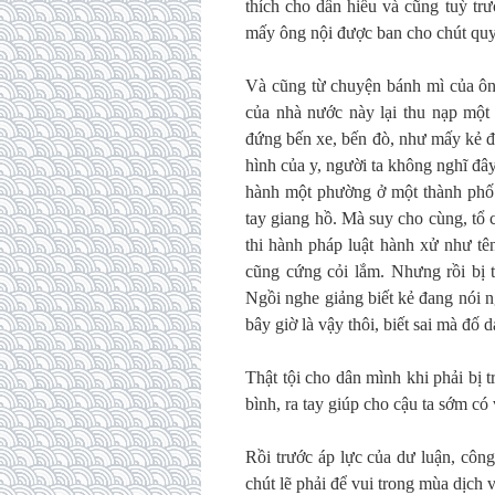
thích cho dân hiểu và cũng tuỳ tr
mấy ông nội được ban cho chút qu
Và cũng từ chuyện bánh mì của ông
của nhà nước này lại thu nạp một
đứng bến xe, bến đò, như mấy kẻ 
hình của y, người ta không nghĩ đâ
hành một phường ở một thành phố 
tay giang hồ. Mà suy cho cùng, tổ 
thi hành pháp luật hành xử như tê
cũng cứng cỏi lắm. Nhưng rồi bị 
Ngồi nghe giảng biết kẻ đang nói n
bây giờ là vậy thôi, biết sai mà đố 
Thật tội cho dân mình khi phải bị 
bình, ra tay giúp cho cậu ta sớm có 
Rồi trước áp lực của dư luận, công 
chút lẽ phải để vui trong mùa dịch v