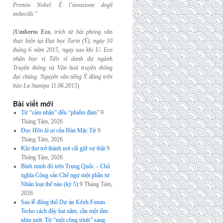
Premio Nobel. È l’invasione
degli
imbecilli.”
(
Umberto Eco
,
trích từ bài phỏng vấn
thực hiện tại Đại học Turin (Ý), ngày 10
tháng 6
năm 2015, ngay sau khi U. Eco
nhận học vị Tiến sĩ danh dự ngành
Truyền thông và
Văn hoá truyền thông
đại chúng. Nguyên văn tiếng Ý đăng trên
báo La Stampa
11.06.2015
)
Bài viết mới
Từ “cảm nhận” đến “phiếm đàm”
9
Tháng Tám, 2026
Đọc
Hồn là ai
của Hàn Mặc Tử
9
Tháng Tám, 2026
Khi thơ trở thành nơi cất giữ sự thật
9
Tháng Tám, 2026
Bình minh đỏ trên Trung Quốc – Chủ
nghĩa Cộng sản Chế ngự một phần tư
Nhân loại thế nào (kỳ 5)
9 Tháng Tám,
2026
Sau lễ động thổ Dự án Kênh Funan
Techo cách đây hai năm, cần một tầm
nhìn mới: Từ “một công trình” sang