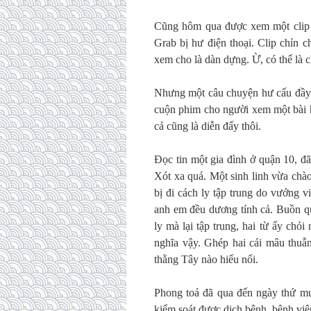
Cũng hôm qua được xem một clip v
Grab bị hư điện thoại. Clip chỉn c
xem cho là dàn dựng. Ừ, có thể là 
Nhưng một câu chuyện hư cấu đầy t
cuộn phim cho người xem một bài h
cả cũng là diễn đấy thôi.
Đọc tin một gia đình ở quận 10, đ
Xót xa quá. Một sinh linh vừa chà
bị đi cách ly tập trung do vướng v
anh em đều dương tính cả. Buồn qu
ly mà lại tập trung, hai từ ấy chỏ
nghĩa vậy. Ghép hai cái mâu thuẫn
thằng Tây nào hiểu nổi.
Phong toả đã qua đến ngày thứ mườ
kiểm soát được dịch bệnh, bệnh viện 