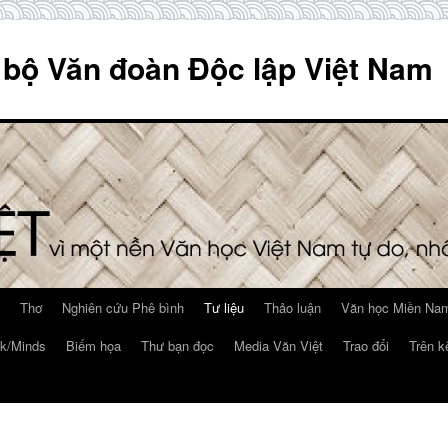
 bộ Văn đoàn Độc lập Việt Nam
Thơ
Nghiên cứu Phê bình
Tư liệu
Thảo luận
Văn học Miền Nam
k/Minds
Biếm họa
Thư bạn đọc
Media Văn Việt
Trao đổi
Trên k