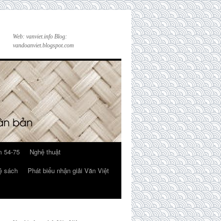
Web: vanviet.info Blog:
vandoanviet.blogspot.com
 54-75
Nghệ thuật
ệ sách
Phát biểu nhận giải Văn Việt