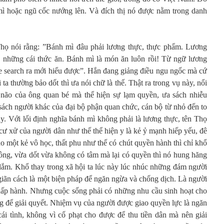
 mì hoặc ngũ cốc nướng lên. Và đích thị nó được nằm trong danh
họ nói rằng: ”Bánh mì đâu phải lương thực, thực phẩm. Lương
t… những cái thức ăn. Bánh mì là món ăn luôn rồi! Từ ngữ lương
e search ra mới hiểu được”. Hắn đang giảng điều ngu ngốc mà cứ
 ta thường bảo dốt thì ưa nói chữ là thế. Thật ra trong vụ này, nổi
u não của ông quan bé mà thể hiện sự lạm quyền, ưa sách nhiễu
sách người khác của đại bộ phận quan chức, cán bộ từ nhỏ đến to
y. Với lối định nghĩa bánh mì không phải là lương thực, tên Thọ
 cư xử của người dân như thế thể hiện y là kẻ ỷ mạnh hiếp yếu, đê
ho một kẻ vô học, thất phu như thế có chút quyền hành thì chỉ khổ
hông, vừa dốt vừa không có tâm mà lại có quyền thì nó hung hăng
ắm. Khổ thay trong xã hội ta lúc này lúc nhúc những đám người
giãn cách là một biện pháp để ngăn ngừa và chống dịch. Là người
chấp hành. Nhưng cuộc sống phải có những nhu cầu sinh hoạt cho
g để giải quyết. Nhiệm vụ của người được giao quyền lực là ngăn
cái tình, không vì cố phạt cho được để thu tiền dân mà nên giải