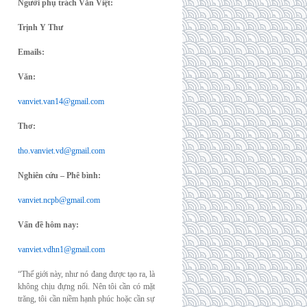
Người phụ trách Văn Việt:
Trịnh Y Thư
Emails:
Văn:
vanviet.van14@gmail.com
Thơ:
tho.vanviet.vd@gmail.com
Nghiên cứu – Phê bình:
vanviet.ncpb@gmail.com
Vấn đề hôm nay:
vanviet.vdhn1@gmail.com
“Thế giới này, như nó đang được tạo ra, là
không chịu đựng nổi. Nên tôi cần có mặt
trăng, tôi cần niềm hạnh phúc hoặc cần sự