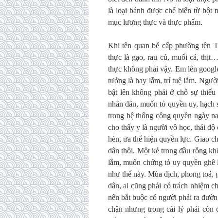
là loại bánh được chế biến từ bột
mục lương thực và thực phẩm.
Khi tên quan bé cấp phường tên T
thực là gạo, rau củ, muối cá, thị
thực không phải vậy. Em lên googl
tưởng là hay lắm, trí tuệ lắm. Người
bật lên không phải ở chỗ sự thiế
nhân dân, muốn tỏ quyền uy, hạch 
trong hệ thống công quyền ngày na
cho thấy y là người vô học, thái độ
hèn, ưa thể hiện quyền lực. Giao c
dân thôi. Một kẻ trong đầu rỗng k
lắm, muốn chứng tỏ uy quyền ghê l
như thế này. Mùa dịch, phong toả, 
dân, ai cũng phải có trách nhiệm 
nên bắt buộc có người phải ra đườn
chận nhưng trong cái lý phải còn 