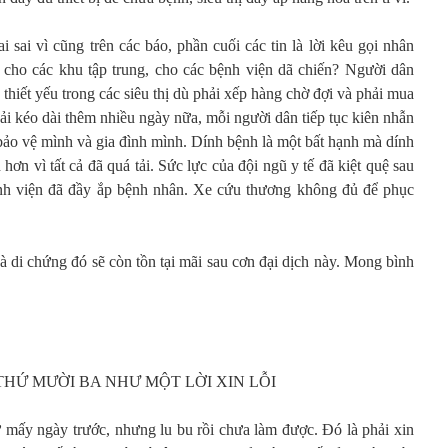
i sai vì cũng trên các báo, phần cuối các tin là lời kêu gọi nhân
tế cho các khu tập trung, cho các bệnh viện dã chiến? Người dân
hiết yếu trong các siêu thị dù phải xếp hàng chờ đợi và phải mua
hải kéo dài thêm nhiều ngày nữa, mỗi người dân tiếp tục kiên nhẫn
bảo vệ mình và gia đình mình. Dính bệnh là một bất hạnh mà dính
hơn vì tất cả đã quá tải. Sức lực của đội ngũ y tế đã kiệt quệ sau
ệnh viện đã đầy ắp bệnh nhân. Xe cứu thương không đủ để phục
và di chứng đó sẽ còn tồn tại mãi sau cơn đại dịch này. Mong bình
HỨ MƯỜI BA NHƯ MỘT LỜI XIN LỖI
ừ mấy ngày trước, nhưng lu bu rồi chưa làm được. Đó là phải xin