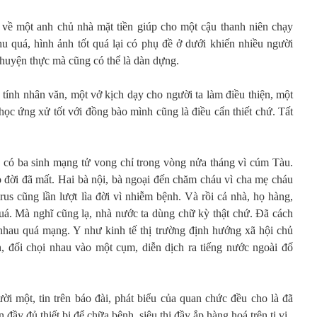
ề một anh chủ nhà mặt tiền giúp cho một cậu thanh niên chạy
hu quá, hình ảnh tốt quá lại có phụ đề ở dưới khiến nhiều người
chuyện thực mà cũng có thể là dàn dựng.
ính nhân văn, một vở kịch dạy cho người ta làm điều thiện, một
ọc ứng xử tốt với đồng bào mình cũng là điều cẩn thiết chứ. Tất
ã có ba sinh mạng tử vong chỉ trong vòng nửa tháng vì cúm Tàu.
o đời đã mất. Hai bà nội, bà ngoại đến chăm cháu vì cha mẹ cháu
irus cũng lần lượt lìa đời vì nhiễm bệnh. Và rồi cả nhà, họ hàng,
á. Mà nghĩ cũng lạ, nhà nước ta dùng chữ kỳ thật chứ. Đã cách
i nhau quá mạng. Y như kinh tế thị trường định hướng xã hội chủ
, đối chọi nhau vào một cụm, diễn dịch ra tiếng nước ngoài đố
i một, tin trên báo đài, phát biểu của quan chức đều cho là đã
đầy đủ thiết bị để chữa bệnh, siêu thị đầy ắp hàng hoá trên ti vi.