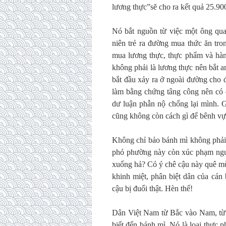
lương thực”sẽ cho ra kết quả 25.900
Nó bắt nguồn từ việc một ông qu
niên trẻ ra đường mua thức ăn tr
mua lương thực, thực phẩm và hàn
không phải là lương thực nên bắt a
bắt đầu xảy ra ở ngoài đường cho 
làm bằng chứng tâng công nên có đ
dư luận phẫn nộ chống lại mình. G
cũng không còn cách gì để bênh vực
Không chỉ bảo bánh mì không phải l
phó phường này còn xúc phạm người
xuống hả? Có ý chê cậu này quê mùa
khinh miệt, phân biệt dân của cán
cậu bị đuổi thật. Hèn thế!
Dân Việt Nam từ Bắc vào Nam, từ 
biết đến bánh mì. Nó là loại thực 