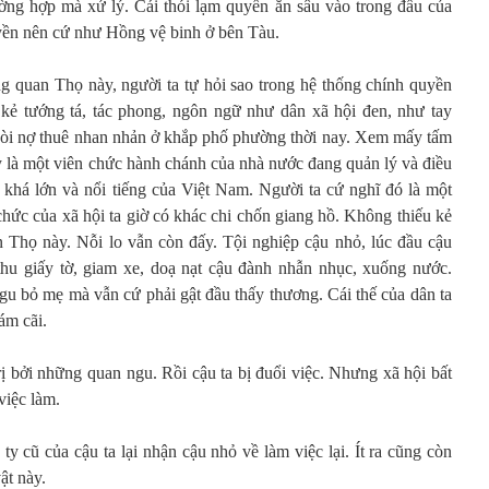
ường hợp mà xử lý. Cái thói lạm quyền ăn sâu vào trong đầu của
yền nên cứ như Hồng vệ binh ở bên Tàu.
 quan Thọ này, người ta tự hỏi sao trong hệ thống chính quyền
 kẻ tướng tá, tác phong, ngôn ngữ như dân xã hội đen, như tay
đòi nợ thuê nhan nhản ở khắp phố phường thời nay. Xem mấy tấm
y là một viên chức hành chánh của nhà nước đang quản lý và điều
khá lớn và nổi tiếng của Việt Nam. Người ta cứ nghĩ đó là một
chức của xã hội ta giờ có khác chi chốn giang hồ. Không thiếu kẻ
n Thọ này. Nỗi lo vẫn còn đấy. Tội nghiệp cậu nhỏ, lúc đầu cậu
thu giấy tờ, giam xe, doạ nạt cậu đành nhẫn nhục, xuống nước.
gu bỏ mẹ mà vẫn cứ phải gật đầu thấy thương. Cái thế của dân ta
dám cãi.
trị bởi những quan ngu. Rồi cậu ta bị đuổi việc. Nhưng xã hội bất
việc làm.
ty cũ của cậu ta lại nhận cậu nhỏ về làm việc lại. Ít ra cũng còn
ật này.