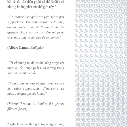
bất tử, tôi cần điều gì đó có thể là điên rồ
nhưng không phải của thế giới này.”
“Ce monde, tel qu’il est fait, n’est pas
supportable. J’ai donc besoin de la lune,
ou du
bonheur, ou de l’immortalité, de
quelque chose qui ne soit dement peut-
etre, mais qui
ne soit pas de ce monde.”
(
Albert Camus
,
Caligula
).
.
“Tất cả chúng ta, để có thể sống được với
thực tại, đều buộc phải nuôi dưỡng trong
mình đôi chút điên rồ.”
“Nous sommes tous obligés, pour rendre
la realite supportable, d’entretenir en
nous
quelques petites folies.”
(
Marcel Proust
,
À l’ombre des jeunes
filles en fleurs
)
.
“Nghệ thuật và không gì ngoài nghệ thuật,