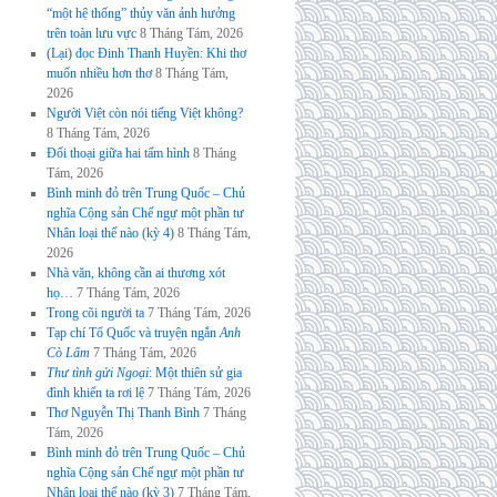
“một hệ thống” thủy văn ảnh hưởng
trên toàn lưu vực
8 Tháng Tám, 2026
(Lại) đọc Đinh Thanh Huyền: Khi thơ
muốn nhiều hơn thơ
8 Tháng Tám,
2026
Người Việt còn nói tiếng Việt không?
8 Tháng Tám, 2026
Đối thoại giữa hai tấm hình
8 Tháng
Tám, 2026
Bình minh đỏ trên Trung Quốc – Chủ
nghĩa Cộng sản Chế ngự một phần tư
Nhân loại thế nào (kỳ 4)
8 Tháng Tám,
2026
Nhà văn, không cần ai thương xót
họ…
7 Tháng Tám, 2026
Trong cõi người ta
7 Tháng Tám, 2026
Tạp chí Tổ Quốc và truyện ngắn
Anh
Cò Lấm
7 Tháng Tám, 2026
Thư tình gửi Ngoại
: Một thiên sử gia
đình khiến ta rơi lệ
7 Tháng Tám, 2026
Thơ Nguyễn Thị Thanh Bình
7 Tháng
Tám, 2026
Bình minh đỏ trên Trung Quốc – Chủ
nghĩa Cộng sản Chế ngự một phần tư
Nhân loại thế nào (kỳ 3)
7 Tháng Tám,