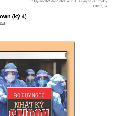
Thơ Mỹ-một thời đáng nhớ (kỳ 7: R. S. Gwynn và Timothy
Steele)
→
own (kỳ 4)
ost4