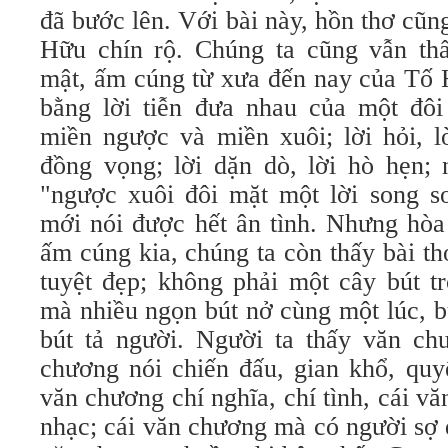
đã bước lên. Với bài này, hồn thơ cũ
Hữu chín rộ. Chúng ta cũng vẫn thấ
mật, ấm cúng từ xưa đến nay của Tố 
bằng lời tiễn đưa nhau của một đôi
miền ngược và miền xuôi; lời hỏi, lờ
đồng vọng; lời dặn dò, lời hò hẹn; 
"ngược xuôi đôi mặt một lời song so
mới nói được hết ân tình. Nhưng hòa
ấm cúng kia, chúng ta còn thấy bài th
tuyệt đẹp; không phải một cây bút t
mà nhiều ngọn bút nở cùng một lúc, bút
bút tả người. Người ta thấy văn c
chương nói chiến đấu, gian khổ, quyế
văn chương chí nghĩa, chí tình, cái v
nhạc; cái văn chương mà có người sợ d