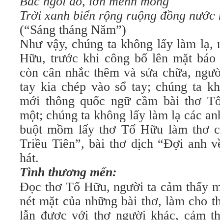
Bác ngồi đó, lớn mênh mông
Trời xanh biển rộng ruộng đồng nước
(“Sáng tháng Năm”)
Như vậy, chúng ta không lấy làm lạ, 
Hữu, trước khi công bố lên mặt báo c
còn cân nhắc thêm và sửa chữa, ngườ
tay kia chép vào sổ tay; chúng ta k
mới thông quốc ngữ cầm bài thơ T
một; chúng ta không lấy làm lạ các an
buột mồm lấy thơ Tố Hữu làm thơ c
Triều Tiên”, bài thơ dịch “Ðợi anh 
hát.
Tình thương mến:
Ðọc thơ Tố Hữu, người ta cảm thấy m
nét mặt của những bài thơ, làm cho 
lẫn được với thơ người khác, cảm t