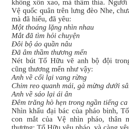
không xôn xao, mà thấm thía. Người 
Vệ quốc quân trên lưng đèo Nhe, chưa
mà đã hiểu, đã yêu:
Một thoáng lặng nhìn nhau
Mắt đã tìm hỏi chuyện
Ðôi bộ áo quần nâu
Ðã âm thầm thương mến
Nét bút Tố Hữu vẽ anh bộ đội tron
cũng thương mến như vậy:
Anh về cối lại vang rừng
Chim reo quanh mái, gà mừng dưới sâ
Anh về sáo lại ái ân
Ðêm trăng hò hẹn trong ngần tiếng ca
Nhìn khẩu đại bác của pháo binh, T
con mắt của Vệ nhìn pháo, thân 
thương; Tố Hữu yêu pháo, và càng yê