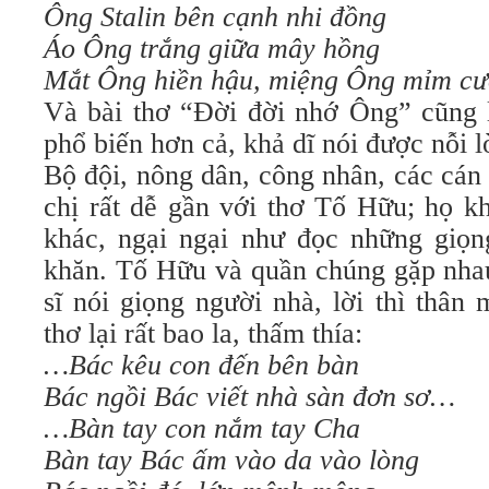
Ông Stalin bên cạnh nhi đồng
Áo Ông trắng giữa mây hồng
Mắt Ông hiền hậu, miệng Ông mỉm cư
Và bài thơ “Ðời đời nhớ Ông” cũng l
phổ biến hơn cả, khả dĩ nói được nỗi l
Bộ đội, nông dân, công nhân, các cán
chị rất dễ gần với thơ Tố Hữu; họ k
khác, ngại ngại như đọc những giọng
khăn. Tố Hữu và quần chúng gặp nhau 
sĩ nói giọng người nhà, lời thì thân
thơ lại rất bao la, thấm thía:
…Bác kêu con đến bên bàn
Bác ngồi Bác viết nhà sàn đơn sơ…
…Bàn tay con nắm tay Cha
Bàn tay Bác ấm vào da vào lòng