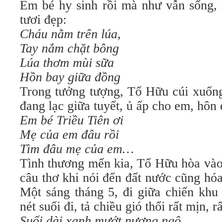
Em bé hy sinh rồi mà như vẫn sống, 
tươi đẹp:
Cháu nằm trên lúa,
Tay nắm chặt bông
Lúa thơm mùi sữa
Hồn bay giữa đồng
Trong tưởng tượng, Tố Hữu cúi xuống
đang lạc giữa tuyết, ủ ấp cho em, hôn
Em bé Triều Tiên ơi
Mẹ của em đâu rồi
Tìm đâu mẹ của em…
Tình thương mến kia, Tố Hữu hòa vào
câu thơ khi nói đến đất nước cũng hó
Một sáng tháng 5, đi giữa chiến khu
nét suối đi, tả chiều gió thổi rất mịn, r
Suối dài xanh mướt nương ngô