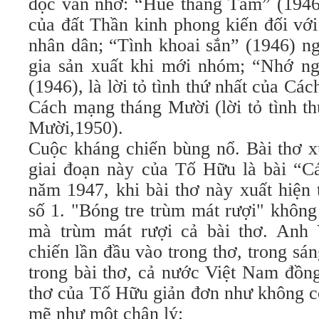
đọc vẫn nhớ: “Huế tháng Tám” (1946)
của đất Thần kinh phong kiến đối vớ
nhân dân; “Tình khoai sắn” (1946) ng
gia sản xuất khi mới nhóm; “Nhớ n
(1946), là lời tỏ tình thứ nhất của C
Cách mạng tháng Mười (lời tỏ tình th
Mười,1950).
Cuộc kháng chiến bùng nổ. Bài thơ xu
giai đoạn này của Tố Hữu là bài “C
năm 1947, khi bài thơ này xuất hiện 
số 1. "Bóng tre trùm mát rượi" khôn
mà trùm mát rượi cả bài thơ. Anh
chiến lần đầu vào trong thơ, trong sá
trong bài thơ, cả nước Việt Nam đồng
thơ của Tố Hữu giản đơn như không c
mẽ như một chân lý: