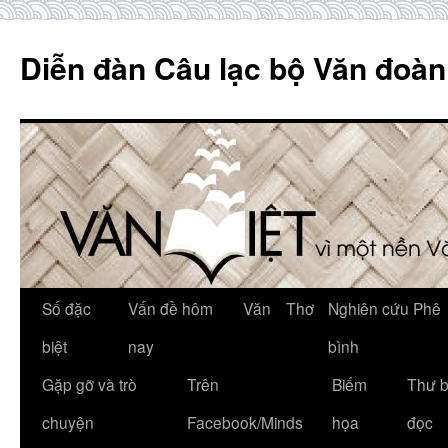
Skip
to
Diễn đàn Câu lạc bộ Văn đoàn
content
Số đặc
Vấn đề hôm
Văn
Thơ
Nghiên cứu Phê
biệt
nay
bình
Gặp gỡ và trò
Trên
Biếm
Thư 
chuyện
Facebook/Minds
họa
đọc