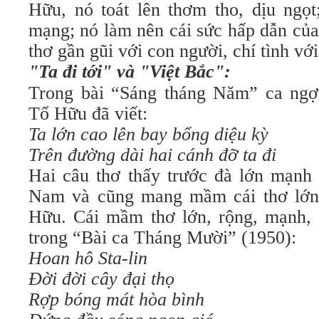
Hữu, nó toát lên thơm tho, dịu ngọt
mạng; nó làm nên cái sức hấp dẫn củ
thơ gần gũi với con người, chí tình vớ
"Ta đi tới" và "Việt Bắc":
Trong bài “Sáng tháng Năm” ca ngợ
Tố Hữu đã viết:
Ta lớn cao lên bay bổng diệu kỳ
Trên đường dài hai cánh đỡ ta đi
Hai câu thơ thấy trước đà lớn mạnh 
Nam và cũng mang mầm cái thơ lớn,
Hữu. Cái mầm thơ lớn, rộng, mạnh, 
trong “Bài ca Tháng Mười” (1950):
Hoan hô Sta-lin
Ðời đời cây đại thọ
Rợp bóng mát hòa bình