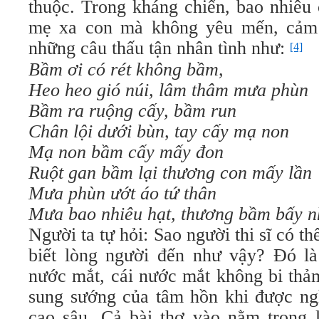
thuộc. Trong kháng chiến, bao nhiêu
mẹ xa con mà không yêu mến, cảm t
những câu thấu tận nhân tình như:
[4]
Bầm ơi có rét không bầm,
Heo heo gió núi, lâm thâm mưa phùn
Bầm ra ruộng cấy, bầm run
Chân lội dưới bùn, tay cấy mạ non
Mạ non bầm cấy mấy đon
Ruột gan bầm lại thương con mấy lần
Mưa phùn ướt áo tứ thân
Mưa bao nhiêu hạt, thương bầm bấy 
Người ta tự hỏi: Sao người thi sĩ có thể
biết lòng người đến như vậy? Ðó l
nước mắt, cái nước mắt không bi thả
sung sướng của tâm hồn khi được ngh
cao sâu. Cả bài thơ vào nằm trong 