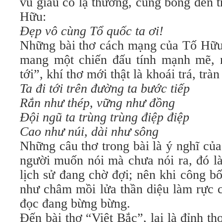
vũ giàu có lạ thường, cũng bỗng đến tr
Hữu:
Ðẹp vô cùng Tổ quốc ta ơi!
Những bài thơ cách mạng của Tố Hữu 
mang một chiến đấu tính mạnh mẽ, 
tới”, khí thơ mới thật là khoái trá, tràn
Ta đi tới trên đường ta bước tiếp
Rắn như thép, vững như đồng
Ðội ngũ ta trùng trùng điệp điệp
Cao như núi, dài như sông
Những câu thơ trong bài là ý nghĩ của
người muốn nói mà chưa nói ra, đó là
lịch sử đang chờ đợi; nên khi công bố 
như châm mồi lửa thần diệu làm rực 
đọc đang bừng bừng.
Ðến bài thơ “Việt Bắc”, lại là đỉnh 