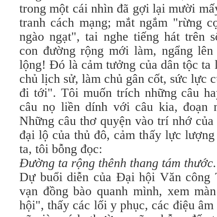
trong một cái nhìn đã gợi lại mười m
tranh cách mạng; mắt ngắm "rừng cọ
ngào ngạt", tai nghe tiếng hát trên 
con đường rộng mới làm, ngẩng lên l
lộng! Ðó là cảm tưởng của dân tộc ta
chủ lịch sử, làm chủ gân cốt, sức lực 
đi tới". Tôi muốn trích những câu ha
câu nọ liền dính với câu kia, đoạn 
Những câu thơ quyện vào trí nhớ của 
đại lộ của thủ đô, cảm thấy lực lượn
ta, tôi bỗng đọc:
Ðường ta rộng thênh thang tám thước.
Dự buổi diễn của Ðại hội Văn công 
vạn đồng bào quanh mình, xem màn 
hội", thấy các lối y phục, các điệu âm