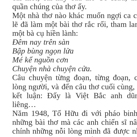
quần chúng của thơ ấy.
Một nhà thơ nào khác muốn ngợi ca c
lẽ đã làm một bài thơ rắc rối, tham l
một bà cụ hiền lành:
Ðêm nay trên sàn
Bập bùng ngọn lửa
Mé kể nguồn cơn
Chuyện nhà chuyện cửa.
Câu chuyện từng đoạn, từng đoạn,
lòng người, và đến câu thơ cuối cùng,
kết luận: Ðấy là Việt Bắc anh dũn
liêng…
Năm 1948, Tố Hữu đi với pháo binh,
những bài thơ mà các anh chiến sĩ nâ
chính những nỗi lòng mình đã được nh