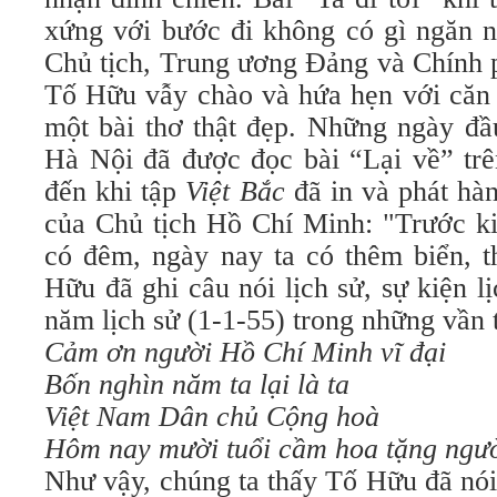
xứng với bước đi không có gì ngăn n
Chủ tịch, Trung ương Ðảng và Chính p
Tố Hữu vẫy chào và hứa hẹn với căn 
một bài thơ thật đẹp. Những ngày đầ
Hà Nội đã được đọc bài “Lại về” tr
đến khi tập
Việt Bắc
đã in và phát hàn
của Chủ tịch Hồ Chí Minh: "Trước ki
có đêm, ngày nay ta có thêm biển,
Hữu đã ghi câu nói lịch sử, sự kiện lị
năm lịch sử (1-1-55) trong những vần t
Cảm ơn người Hồ Chí Minh vĩ đại
Bốn nghìn năm ta lại là ta
Việt Nam Dân chủ Cộng hoà
Hôm nay mười tuổi cầm hoa tặng ngư
Như vậy, chúng ta thấy Tố Hữu đã nó