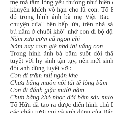
mẹ mà tấm lòng yêu thương như biển c
khuyến khích vô hạn cho lũ con. Tố 
đó trong hình ảnh bà mẹ Việt Bắc 
chuyện cửa" bên bếp lửa, trên nhà sà
bủ nằm ở chuối khô" nhớ con đi bộ độ
Năm xưa cơm củ ngon chi
Năm nay cơm gié nhà thì vắng con
Trong hình ảnh bà bầm suốt đời thắ
tuyệt vời hy sinh tận tụy, nên mới si
đội anh dũng tuyệt vời:
Con đi trăm núi ngàn khe
Chưa bằng muôn nỗi tái tê lòng bầm
Con đi đánh giặc mười năm
Chưa bằng khó nhọc đời bầm sáu mươ
Tố Hữu đã tạo ra được điển hình chú
các cháu tươi vui và anh dũng của Bá