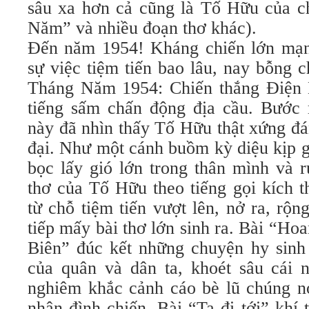
sâu xa hơn cả cũng là Tố Hữu của ch
Năm” và nhiều đoạn thơ khác).
Ðến năm 1954! Kháng chiến lớn mạn
sự việc tiệm tiến bao lâu, nay bỗng 
Tháng Năm 1954: Chiến thắng Ðiện 
tiếng sấm chấn động địa cầu. Bước 
này đã nhìn thấy Tố Hữu thật xứng đá
đại. Như một cánh buồm kỳ diệu kịp g
bọc lấy gió lớn trong thân mình và 
thơ của Tố Hữu theo tiếng gọi kích t
từ chỗ tiệm tiến vượt lên, nở ra, rộn
tiếp mấy bài thơ lớn sinh ra. Bài “Ho
Biên” đúc kết những chuyện hy sinh
của quân và dân ta, khoét sâu cái 
nghiêm khắc cảnh cáo bè lũ chúng nó
nhận đình chiến. Bài “Ta đi tới” khí