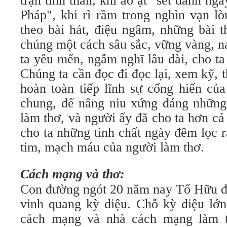
trận tinh thần, khi ào ạt "sét đánh n
Pháp", khi rì rầm trong nghìn vạn lò
theo bài hát, điệu ngâm, những bài 
chúng một cách sâu sắc, vững vàng, n
ta yêu mến, ngẫm nghĩ lâu dài, cho ta
Chúng ta cần đọc đi đọc lại, xem kỹ, t
hoàn toàn tiếp lĩnh sự cống hiến củ
chung, để nâng niu xứng đáng những
làm thơ, và người ấy đã cho ta hơn cả
cho ta những tinh chất ngày đêm lọc ra
tim, mạch máu của người làm thơ.
Cách mạng và thơ:
Con đường ngót 20 năm nay Tố Hữu đã
vinh quang kỳ diệu. Chỗ kỳ diệu lớn 
cách mạng và nhà cách mạng làm th