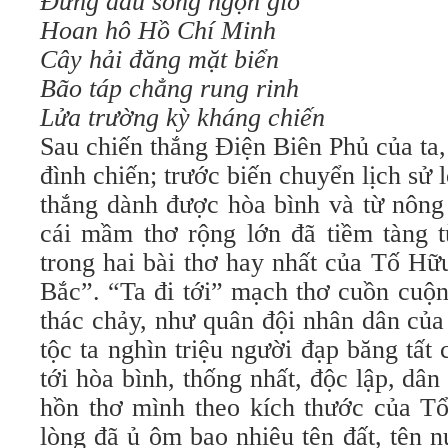
Ðứng đầu sóng ngọn gió
Hoan hô Hồ Chí Minh
Cây hải đăng mặt biển
Bão táp chẳng rung rinh
Lửa trường kỳ kháng chiến
Sau chiến thắng Ðiện Biên Phủ của ta,
đình chiến; trước biến chuyển lịch sử 
thắng dành được hòa bình và từ nông 
cái mầm thơ rộng lớn đã tiềm tàng t
trong hai bài thơ hay nhất của Tố Hữu
Bắc”. “Ta đi tới” mạch thơ cuồn cuộn
thác chảy, như quân đội nhân dân của
tộc ta nghìn triệu người đạp băng tất 
tới hòa bình, thống nhất, độc lập, dân
hồn thơ mình theo kích thước của Tổ
lòng đã ủ ôm bao nhiêu tên đất, tên nư