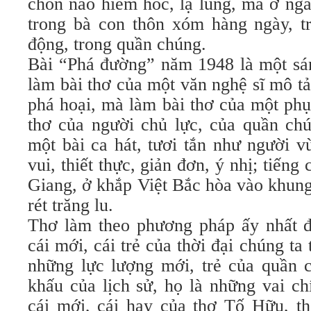
chốn nào hiểm hóc, lạ lùng, mà ở nga
trong bà con thôn xóm hàng ngày, t
động, trong quần chúng.
Bài “Phá đường” năm 1948 là một sán
làm bài thơ của một văn nghệ sĩ mô tả
phá hoại, mà làm bài thơ của một phụ
thơ của người chủ lực, của quần chú
một bài ca hát, tươi tắn như người v
vui, thiết thực, giản đơn, ý nhị; tiến
Giang, ở khắp Việt Bắc hòa vào khun
rét trăng lu.
Thơ làm theo phương pháp ấy nhất đị
cái mới, cái trẻ của thời đại chúng ta
những lực lượng mới, trẻ của quần c
khấu của lịch sử, họ là những vai ch
cái mới, cái hay của thơ Tố Hữu, the