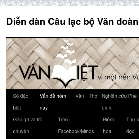
Skip
to
Diễn đàn Câu lạc bộ Văn đoàn
content
Số đặc
Vấn đề hôm
Văn
Thơ
Nghiên cứu Phê
biệt
nay
bình
Gặp gỡ và trò
Trên
Biếm
Thư 
chuyện
Facebook/Minds
họa
đọc