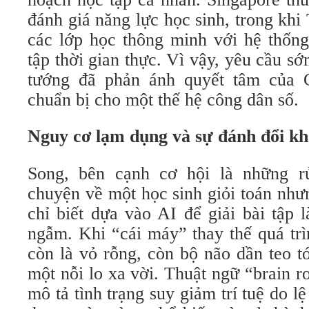
đánh giá năng lực học sinh, trong khi
các lớp học thông minh với hệ thống
tập thời gian thực. Vì vậy, yêu cầu s
tướng đã phản ánh quyết tâm của C
chuẩn bị cho một thế hệ công dân số.
Nguy cơ lạm dụng và sự đánh đổi kh
Song, bên cạnh cơ hội là những rủ
chuyện về một học sinh giỏi toán như
chỉ biết dựa vào AI để giải bài tập 
ngẫm. Khi “cái máy” thay thế quá trìn
còn là vỏ rỗng, còn bộ não dần teo t
một nỗi lo xa vời. Thuật ngữ “brain ro
mô tả tình trạng suy giảm trí tuệ do l