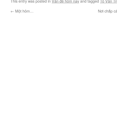
This entry was posted in
Vấn đề hôm nay
and tagged
Tô Văn T
←
Một hôm…
Nơi chắp c