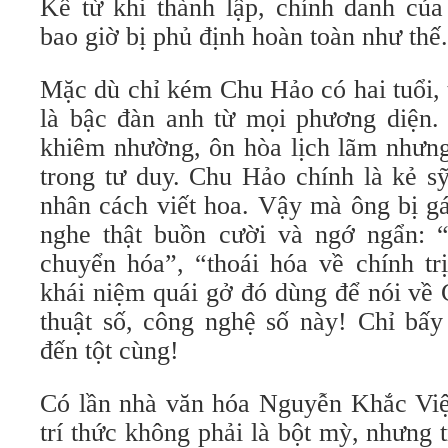
Kể từ khi thành lập, chính danh củ
bao giờ bị phủ định hoàn toàn như thế.
Mặc dù chỉ kém Chu Hảo có hai tuổi, 
là bậc đàn anh từ mọi phương diện
khiêm nhường, ôn hòa lịch lãm nhưng 
trong tư duy. Chu Hảo chính là kẻ s
nhân cách viết hoa. Vậy mà ông bị g
nghe thật buồn cười và ngớ ngẩn: “
chuyển hóa”, “thoái hóa về chính trị
khái niệm quái gở đó dùng để nói về 
thuật số, công nghệ số này! Chỉ bấy
đến tột cùng!
Có lần nhà văn hóa Nguyễn Khắc Viện
trí thức không phải là bột mỳ, nhưng t