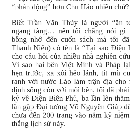
“phản động” hơn Chu Hảo nhiều chứ
Biết Trần Văn Thủy là người “ăn to
ngang tàng… nên tôi chẳng nói gì 
bỗng nhớ đến cuốn sách mà tôi đ
Thanh Niên) có tên là “Tại sao Điện 
cho câu hỏi của nhiều nhà nghiên cứu
Vì sao hai bên Việt Minh và Pháp lạ
hẹn trước, xa xôi hẻo lánh, tít mù c
ranh với nước Lào làm trận địa cho 
định sống còn với mỗi bên, tôi đã phải
ký về Điện Biên Phủ, ba lần lên thă
lần gặp Đại tướng Võ Nguyên Giáp để
chưa đến 200 trang vào năm kỷ niệm
thắng lịch sử này.