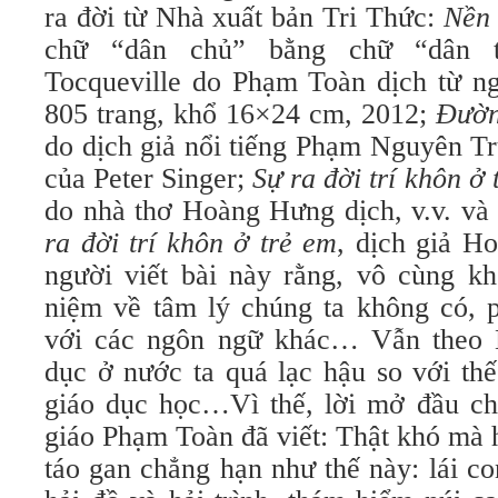
ra đời từ Nhà xuất bản Tri Thức:
Nền 
chữ “dân chủ” bằng chữ “dân t
Tocqueville do Phạm Toàn dịch từ ng
805 trang, khổ 16×24 cm, 2012;
Đườn
do dịch giả nổi tiếng Phạm Nguyên T
của Peter Singer;
Sự ra đời trí khôn ở 
do nhà thơ Hoàng Hưng dịch, v.v. và
ra đời trí khôn ở trẻ em
, dịch giả
Ho
người viết bài này rằng, vô cùng kh
niệm về tâm lý chúng ta không có, 
với các ngôn ngữ khác… Vẫn theo 
dục ở nước ta quá lạc hậu so với thế
giáo dục học…Vì thế, lời mở đầu ch
giáo Phạm Toàn đã viết: Thật khó mà 
táo gan chẳng hạn như thế này: lái co