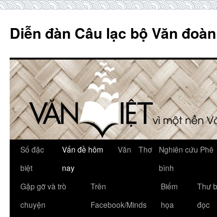
Skip
to
Diễn đàn Câu lạc bộ Văn đoàn
content
Số đặc
Vấn đề hôm
Văn
Thơ
Nghiên cứu Phê
biệt
nay
bình
Gặp gỡ và trò
Trên
Biếm
Thư 
chuyện
Facebook/Minds
họa
đọc