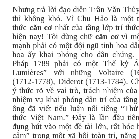
Nhưng trả lời đạo diễn Trần Văn Thủ
thì không khó. Vì Chu Hảo là một t
thức
căn cơ
nhất của tầng lớp trí thứ
hiện nay! Tôi dùng chữ
căn cơ
vì mộ
mạnh phải có một đội ngũ tinh hoa dẫ
hoa ấy khai phóng cho dân chúng
Pháp 1789 phải có một Thế kỷ Án
Lumières” với những Voltaire (1
(1712-1778), Diderot (1713-1784). Ch
ý thức rõ về vai trò, trách nhiệm của
nhiệm vụ khai phóng dân trí của tần
ông đã viết tiểu luận nổi tiếng “Thử
thức Việt Nam.” Đây là lần đầu tiê
đụng bút vào một đề tài lớn, rất hóc
cảm” trong một xã hội toàn trị, nặng