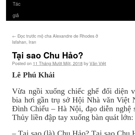
Tác
giả
←
Đọc trước mộ cha Alexandre de Rhodes ở
Isfahan, Iran
Tại sao Chu Hảo?
Posted on
11 Tháng Mười Một, 2018
by
Văn Việt
Lê Phú Khải
Vừa ngồi xuống chiếc ghế đối diện v
bia hơi gần trụ sở Hội Nhà văn Việ
Đình Chiểu – Hà Nội, đạo diễn nghệ 
Thủy liền đập tay xuống bàn quát lớn:
– Tại sao (là) Chu Hảo? Tại sao Chu 