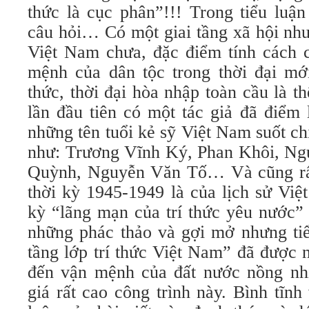
thức là cục phân”!!! Trong tiểu luậ
câu hỏi… Có một giai tầng xã hội như 
Việt Nam chưa, đặc điểm tính cách c
mệnh của dân tộc trong thời đại mới-
thức, thời đại hòa nhập toàn cầu là th
lần đầu tiên có một tác giả đã điểm
những tên tuổi kẻ sỹ Việt Nam suốt chi
như: Trương Vĩnh Ký, Phan Khôi, N
Quỳnh, Nguyễn Văn Tố… Và cũng rất 
thời kỳ 1945-1949 là của lịch sử Việ
kỳ “lãng mạn của trí thức yêu nước”
những phác thảo và gợi mở nhưng tiể
tầng lớp trí thức Việt Nam” đã được
đến vận mệnh của đất nước nồng nh
giá rất cao công trình này. Bình tĩn