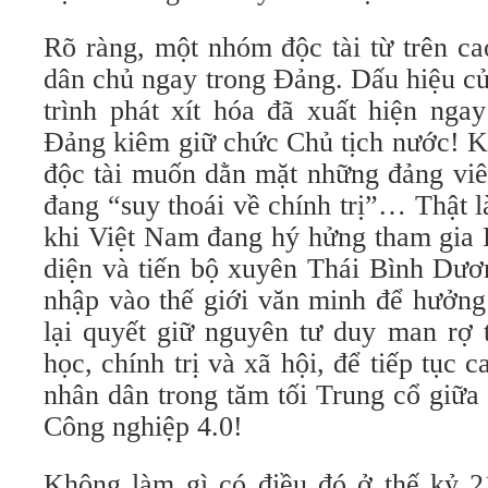
Rõ ràng, một nhóm độc tài từ trên ca
dân chủ ngay trong Đảng. Dấu hiệu củ
trình phát xít hóa đã xuất hiện nga
Đảng kiêm giữ chức Chủ tịch nước! K
độc tài muốn dằn mặt những đảng viê
đang “suy thoái về chính trị”… Thật 
khi Việt Nam đang hý hửng tham gia H
diện và tiến bộ xuyên Thái Bình D
nhập vào thế giới văn minh để hưởng 
lại quyết giữ nguyên tư duy man rợ t
học, chính trị và xã hội, để tiếp tục c
nhân dân trong tăm tối Trung cổ giữa 
Công nghiệp 4.0!
Không làm gì có điều đó ở thế kỷ 2