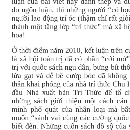
luận của bài viết này đanh thép và d
do ngôn luận, thì những người “có họ
người lao động trí óc (thậm chí rất gi
thành một tầng lớp “trí thức” mà xã hộ
hoa!
Ở thời điểm năm 2010, kết luận trên
là xã hội toàn trị đã có phần “cởi m
trị với quốc sách ngu dân, bưng bít thôn
lừa gạt và dễ bề cướp bóc đã không 
thân khai phóng của nhà trí thức Chu
đầu Nhà xuất bản Tri Thức để tổ c
những sách giới thiệu một cách căn 
minh phổ quát của nhân loại mà bấ
muốn “sánh vai cùng các cường quốc
biết đến. Những cuốn sách đồ sộ của 