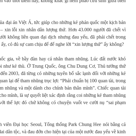
n vào thời điểm này, không khác gì ném phao cứu sinh giữa biển
ủa đại án Việt Á, tức giúp cho những kẻ phản quốc một kịch bản
 – xin lỗi xin nhân dân lượng thứ. Hơn 43.000 người đã chết vì
ời không liên quan đại dịch nhưng đau yếu, đã phải chết trong
 ấy, có đủ sự cam chịu để để nghe lời “xin lượng thứ” ấy không?
quốc gia, về bầy đàn hay cá nhân tham nhũng. Lúc đất nước khó
oi như kẻ thù. Ở Trung Quốc, ông Chu Dung Cơ, Thủ tướng thứ
ến 2003, đã từng có những tuyên bố sắc lạnh đối với những kẻ
an lại để tham nhũng trục lợi: “Phải chuẩn bị 100 quan tài, trong
am nhũng và một dành cho chính bản thân mình”. Chiếc quan tài
o mình, là sự quyết liệt xác định rằng coi những kẻ tham nhũng
 với thế lực đó chứ không có chuyện vuốt ve cười nụ “sai phạm
h viên Đại học Seoul, Tổng thống Park Chung Hee nói bằng cả
lai dân tộc, và đau đớn cho hiện tại của một nước đau yếu về kinh