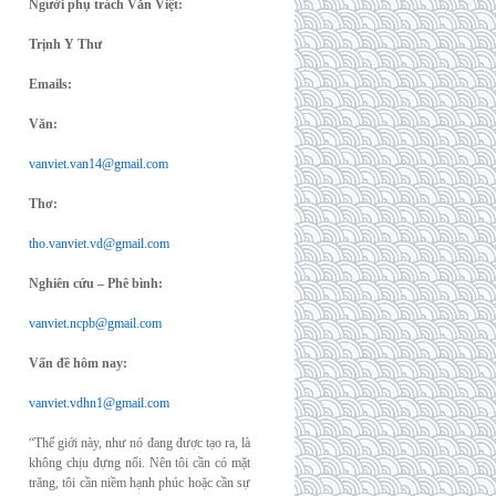
Người phụ trách Văn Việt:
Trịnh Y Thư
Emails:
Văn:
vanviet.van14@gmail.com
Thơ:
tho.vanviet.vd@gmail.com
Nghiên cứu – Phê bình:
vanviet.ncpb@gmail.com
Vấn đề hôm nay:
vanviet.vdhn1@gmail.com
“Thế giới này, như nó đang được tạo ra, là
không chịu đựng nổi. Nên tôi cần có mặt
trăng, tôi cần niềm hạnh phúc hoặc cần sự