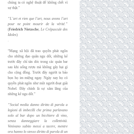
chúng ta có nghệ thuật để không chết vì
sự thật.”
“L’art et rien que l’art, nous avons l’art
pour ne point mourir de la vérité.”
(
Friedrich
Nietzsche
,
Le Crépuscule des
Idoles
)
.
“Mạng xã hội đã trao quyền phát ngôn
cho những đạo quân ngu dốt, những kẻ
trước đây chỉ tán dóc trong các quán bar
sau khi uống rượu mà không gây hại gì
cho cộng đồng. Trước đây người ta bảo
bọn họ im miệng ngay. Ngày nay họ có
quyền phát ngôn như một người đoạt giải
Nobel. Đây chính là sự xâm lăng của
những kẻ ngu dốt.”
“Social media danno diritto di parola a
legioni di imbecilli che prima parlavano
solo al
bar dopo un bicchiere di vino,
senza danneggiare la collettività.
Venivano subito messi a
tacere, mentre
ora hanno lo stesso diritto di parola di un