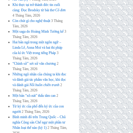
Khi thực tại trở thành đức tin cuối
cùng: Đọc Brodsky từ bài thơ
Cô đơn
4 Tháng Tám, 2026
Còn chút gì cho nghệ thuật
3 Tháng
Tám, 2026
Một saga do Hoàng Minh Tường kể
3
Tháng Tám, 2026
Hai bản ngã trong một ngôn ngữ –
Linda Lê, Anna Moï và hai thi pháp
của kí ức Việt trong tiếng Pháp
3
Tháng Tám, 2026
“Chính sử” xét xử văn chương
2
Tháng Tám, 2026
Những ngộ nhận của chúng ta khi đọc
và đánh giá tác phẩm văn học, khi đọc
và đánh giá
Nỗi buồn chiến tranh
2
Tháng Tám, 2026
Một bản “xô-nát” thấu tâm can
2
Tháng Tám, 2026
Từ ký ức của phố đến ký ức của con
người
2 Tháng Tám, 2026
Bình minh đỏ trên Trung Quốc – Chủ
nghĩa Cộng sản Chế ngự một phần tư
Nhân loại thế nào (kỳ 1)
2 Tháng Tám,