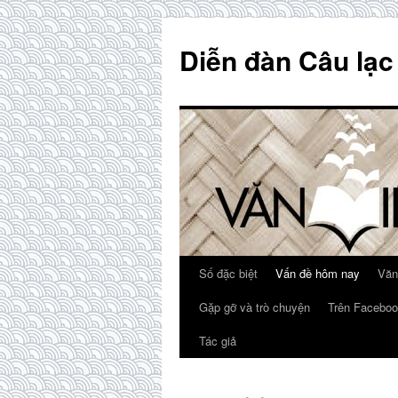
Skip
to
Diễn đàn Câu lạc
content
Số đặc biệt
Vấn đề hôm nay
Văn
Gặp gỡ và trò chuyện
Trên Faceboo
Tác giả