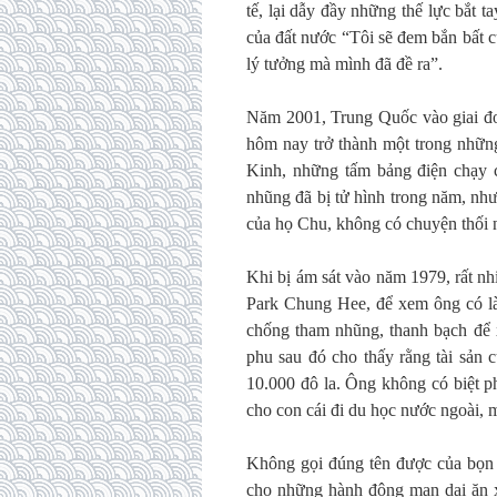
tế, lại dẫy đầy những thế lực bắt 
của đất nước “Tôi sẽ đem bắn bất c
lý tưởng mà mình đã đề ra”.
Năm 2001, Trung Quốc vào giai đoạ
hôm nay trở thành một trong nhữn
Kinh, những tấm bảng điện chạy 
nhũng đã bị tử hình trong năm, nh
của họ Chu, không có chuyện thối 
Khi bị ám sát vào năm 1979, rất nh
Park Chung Hee, để xem ông có làm
chống tham nhũng, thanh bạch để 
phu sau đó cho thấy rằng tài sản 
10.000 đô la. Ông không có biệt ph
cho con cái đi du học nước ngoài, m
Không gọi đúng tên được của bọn qu
cho những hành động man dại ăn x