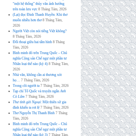
“một hệ thống” thủy văn ảnh hưởng
trên toàn lưu vực
8 Tháng Tám, 2026
(Lại) đọc Đinh Thanh Huyền: Khi thơ
muốn nhiều hơn thơ
8 Tháng Tám,
2026
Người Việt còn nói tiếng Việt không?
8 Tháng Tám, 2026
Đối thoại giữa hai tấm hình
8 Tháng
Tám, 2026
Bình minh đỏ trên Trung Quốc – Chủ
nghĩa Cộng sản Chế ngự một phần tư
Nhân loại thế nào (kỳ 4)
8 Tháng Tám,
2026
Nhà văn, không cần ai thương xót
họ…
7 Tháng Tám, 2026
Trong cõi người ta
7 Tháng Tám, 2026
Tạp chí Tổ Quốc và truyện ngắn
Anh
Cò Lấm
7 Tháng Tám, 2026
Thư tình gửi Ngoại
: Một thiên sử gia
đình khiến ta rơi lệ
7 Tháng Tám, 2026
Thơ Nguyễn Thị Thanh Bình
7 Tháng
Tám, 2026
Bình minh đỏ trên Trung Quốc – Chủ
nghĩa Cộng sản Chế ngự một phần tư
Nhân loại thế nào (kỳ 3)
7 Tháng Tám,