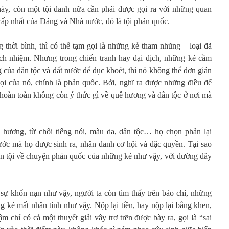
này, còn một tội danh nữa cần phải được gọi ra với những quan
ấp nhất của Đảng và Nhà nước, đó là tội phản quốc.
 thời bình, thì có thể tạm gọi là những kẻ tham nhũng – loại đã
ách nhiệm. Nhưng trong chiến tranh hay đại dịch, những kẻ cầm
 của dân tộc và đất nước để đục khoét, thì nó không thể đơn giản
ọi của nó, chính là phản quốc. Bởi, nghĩ ra được những điều để
họ hoàn toàn không còn ý thức gì về quê hương và dân tộc ở nơi mà
 hương, từ chối tiếng nói, màu da, dân tộc… họ chọn phản lại
nước mà họ được sinh ra, nhân danh cơ hội và đặc quyền. Tại sao
uận tội về chuyện phản quốc của những kẻ như vậy, với đường dây
ự khốn nạn như vậy, người ta còn tìm thấy trên báo chí, những
g kẻ mất nhân tính như vậy. Nộp lại tiền, hay nộp lại bằng khen,
chí có cả một thuyết giải vây trơ trẽn được bày ra, gọi là “sai