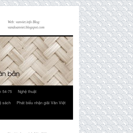
Web: vanviet.info Blog:
vandoanviet.blogspot.com
 54-75
Nghệ thuật
ệ sách
Phát biểu nhận giải Văn Việt