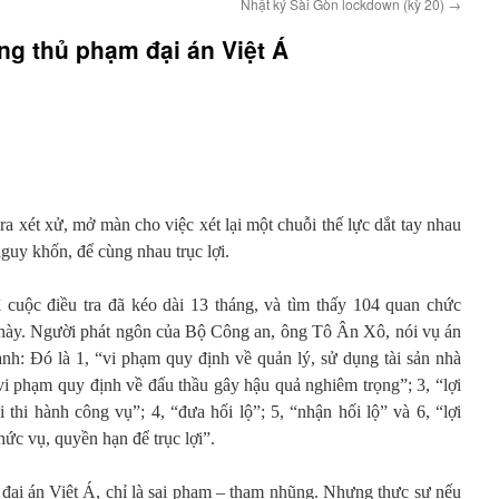
Nhật ký Sài Gòn lockdown (kỳ 20)
→
ng thủ phạm đại án Việt Á
 xét xử, mở màn cho việc xét lại một chuỗi thế lực dắt tay nhau
nguy khốn, để cùng nhau trục lợi.
 cuộc điều tra đã kéo dài 13 tháng, và tìm thấy 104 quan chức
n này. Người phát ngôn của Bộ Công an, ông Tô Ân Xô, nói vụ án
danh: Đó là 1, “vi phạm quy định về quản lý, sử dụng tài sản nhà
 “vi phạm quy định về đấu thầu gây hậu quả nghiêm trọng”; 3, “lợi
thi hành công vụ”; 4, “đưa hối lộ”; 5, “nhận hối lộ” và 6, “lợi
ức vụ, quyền hạn để trục lợi”.
 đại án Việt Á, chỉ là sai phạm – tham nhũng. Nhưng thực sự nếu