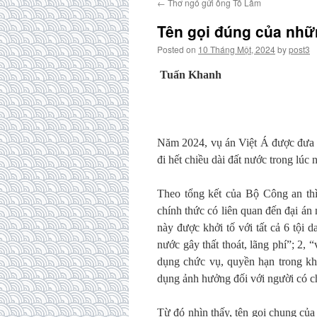
←
Thơ ngỏ gửi ông Tô Lâm
Tên gọi đúng của nhữ
Posted on
10 Tháng Một, 2024
by
post3
Tuấn Khanh
Năm 2024, vụ án Việt Á được đưa ra
đi hết chiều dài đất nước trong lúc 
Theo tổng kết của Bộ Công an thì
chính thức có liên quan đến đại á
này được khởi tố với tất cả 6 tội 
nước gây thất thoát, lãng phí”; 2,
dụng chức vụ, quyền hạn trong khi 
dụng ảnh hưởng đối với người có ch
Từ đó nhìn thấy, tên gọi chung của