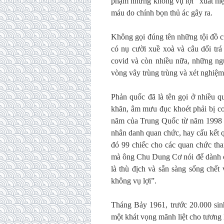
phạm nhưng không vụ lợi” xuất hiệ
máu do chính bọn thủ ác gây ra.
Không gọi đúng tên những tội đồ c
có nụ cười xuề xoà và câu dối trá
covid và còn nhiều nữa, những ngư
vòng vây trùng trùng và xét nghiệm
Phản quốc đã là tên gọi ở nhiều 
khăn, âm mưu đục khoét phải bị c
năm của Trung Quốc từ năm 1998 đ
nhân danh quan chức, hay cấu kết qu
đó 99 chiếc cho các quan chức th
mà ông Chu Dung Cơ nói để dành ch
là thù địch và sẵn sàng sống chết
không vụ lợi”.
Tháng Bảy 1961, trước 20.000 sin
một khát vọng mãnh liệt cho tương 