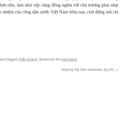
Hơn nữa, làm như vậy cũng đồng nghĩa với chủ trương phai nhạt
ách nhiệm của công dân nước Việt Nam hôm nay, chứ đừng nói chi
and tagged
Tuấn Khanh
. Bookmark the
permalink
.
Nhật ký Sài Gòn lockdown (kỳ 20)
→