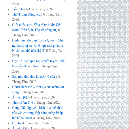
2026
Trần Dần
6 Tháng Tám, 2026
Thơ Trung Dũng Kqđ
6 Tháng Tám,
2026
Giới thiệu sách
Kinh tế tư nhân Việt
Nam
(Trần Văn Thọ và đồng sự)
6
Tháng Tám, 2026
Bình minh đỏ trên Trung Quốc – Chủ
nghĩa Cộng sản Chế ngự một phần tư
Nhân loại thế nào (kỳ 2)
6 Tháng Tám,
2026
Đọc “Xuyên qua mọi chiến tuyến” của
Nguyễn Xuân Thọ
5 Tháng Tám,
2026
Sau nửa đời, đọc lại
Nẻo về của ý
5
Tháng Tám, 2026
Henri Bergson – triết gia của niềm vui
sống
5 Tháng Tám, 2026
Án văn (6)
5 Tháng Tám, 2026
Thơ Lê An Thế
5 Tháng Tám, 2026
Cung Giũ Nguyên: Một khả thể khác
của văn chương Việt bằng tiếng Pháp
thế kỉ hai mươi
4 Tháng Tám, 2026
Hội hè
4 Tháng Tám, 2026
Án văn (5)
4 Tháng Tám, 2026