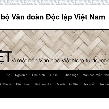
 bộ Văn đoàn Độc lập Việt Nam
Thơ
Nghiên cứu Phê bình
Tư liệu
Thảo luận
Văn học Miền Nam
k/Minds
Biếm họa
Thư bạn đọc
Media Văn Việt
Trao đổi
Trên k