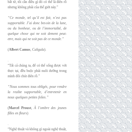
bất tử, tôi cần điều gì đó có thể là điên rồ
nhưng không phải của thế giới này.”
“Ce monde, tel qu’il est fait, n’est pas
supportable. J’ai donc besoin de la lune,
ou du
bonheur, ou de l’immortalité, de
quelque chose qui ne soit dement peut-
etre, mais qui
ne soit pas de ce monde.”
(
Albert Camus
,
Caligula
).
.
“Tất cả chúng ta, để có thể sống được với
thực tại, đều buộc phải nuôi dưỡng trong
mình đôi chút điên rồ.”
“Nous sommes tous obligés, pour rendre
la realite supportable, d’entretenir en
nous
quelques petites folies.”
(
Marcel Proust
,
À l’ombre des jeunes
filles en fleurs
)
.
“Nghệ thuật và không gì ngoài nghệ thuật,