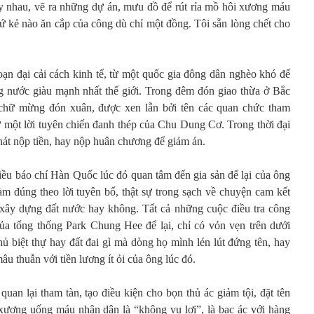
tay nhau, vẽ ra những dự án, mưu đồ để rút rỉa mồ hôi xương máu
ứ kẻ nào ăn cắp của công dù chỉ một đồng. Tôi sẵn lòng chết cho
n đại cải cách kinh tế, từ một quốc gia đông dân nghèo khó để
g nước giàu mạnh nhất thế giới. Trong đêm đón giao thừa ở Bắc
chữ mừng đón xuân, được xen lẫn bởi tên các quan chức tham
ư một lời tuyên chiến đanh thép của Chu Dung Cơ. Trong thời đại
nát nộp tiền, hay nộp huân chương để giảm án.
iều báo chí Hàn Quốc lúc đó quan tâm đến gia sản để lại của ông
 đúng theo lời tuyên bố, thật sự trong sạch về chuyện cam kết
xây dựng đất nước hay không. Tất cả những cuộc điều tra công
của tổng thống Park Chung Hee để lại, chỉ có vỏn vẹn trên dưới
ủ biệt thự hay đất đai gì mà dòng họ mình lén lút đứng tên, hay
âu thuẫn với tiền lương ít ỏi của ông lúc đó.
an lại tham tàn, tạo điều kiện cho bọn thủ ác giảm tội, đặt tên
ương uống máu nhân dân là “không vụ lợi”, là bạc ác với hàng