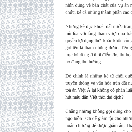
nhìn đúng về bản chất của vụ án 
chức, kể cả những thành phần cao c
Những kẻ đục khoét đất nước trong
mù lòa với lòng tham vượt qua tr
quyền lợi dụng thời khắc khốn cùng
gọi tên là tham nhũng được. Tên g
trục lợi riêng ở thời điểm đó, thì 
họ đang thụ hưởng.
Đó chính là những kẻ từ chối quê
truyền thống và văn hóa trên đất 
toà án Việt Á lại không có phần l
hút máu dân Việt thời đại dịch?
Chẳng những không gọi đúng cho s
ngõ luồn lách để giảm tội cho nhữn
huân chương để được giảm án; Thậm 