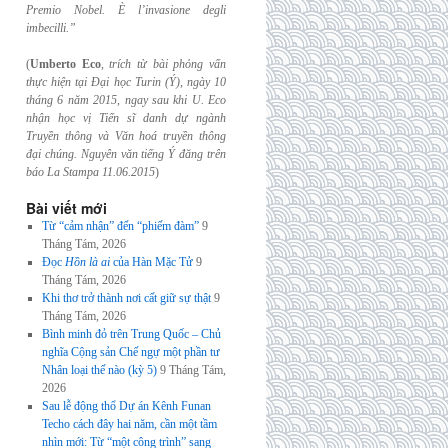
Premio Nobel. È l’invasione
degli
imbecilli.”
(
Umberto Eco
,
trích từ bài phỏng vấn
thực hiện tại Đại học Turin (Ý), ngày 10
tháng 6
năm 2015, ngay sau khi U. Eco
nhận học vị Tiến sĩ danh dự ngành
Truyền thông và
Văn hoá truyền thông
đại chúng. Nguyên văn tiếng Ý đăng trên
báo La Stampa
11.06.2015
)
Bài viết mới
Từ “cảm nhận” đến “phiếm đàm”
9
Tháng Tám, 2026
Đọc
Hồn là ai
của Hàn Mặc Tử
9
Tháng Tám, 2026
Khi thơ trở thành nơi cất giữ sự thật
9
Tháng Tám, 2026
Bình minh đỏ trên Trung Quốc – Chủ
nghĩa Cộng sản Chế ngự một phần tư
Nhân loại thế nào (kỳ 5)
9 Tháng Tám,
2026
Sau lễ động thổ Dự án Kênh Funan
Techo cách đây hai năm, cần một tầm
nhìn mới: Từ “một công trình” sang