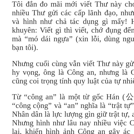
Tôi đắn đo mãi mới viết Thư này cho
nhiều Thư gửi các cấp lãnh đạo, như
và hình như chả tác dụng gì mấy! 
khuyên: Viết gì thì viết, chớ đụng đ
mà “mó dái ngựa” (xin lỗi, dùng ng
bạn tôi).
Nhưng cuối cùng vẫn viết Thư này gửi
hy vọng, ông là Công an, nhưng là G
cũng coi trọng tính quy luật của tự nhi
Từ “công an” là một từ gốc Hán (公
“công cộng” và “an” nghĩa là “trật tự
Nhân dân là lực lượng gìn giữ trật tự,
Nhưng hình như lâu nay nhiều việc 
lại, khiến hình ảnh Công an gây ác