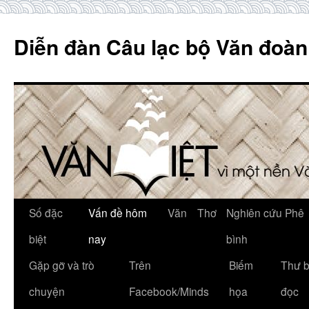
Skip
to
Diễn đàn Câu lạc bộ Văn đoàn
content
Số đặc
Vấn đề hôm
Văn
Thơ
Nghiên cứu Phê
biệt
nay
bình
Gặp gỡ và trò
Trên
Biếm
Thư 
chuyện
Facebook/Minds
họa
đọc