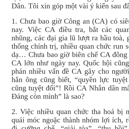
Dân. Tôi xin góp một vài ý kiến sau đ
1. Chưa bao giờ Công an (CA) có siê
nay. Việc CA điều tra, bắt các qu
nhũng, các đại gia lũ lượt ra hầu toà,
thống chính trị, nhiều quan chức run 
dạ… Chưa bao giờ biên chế CA đông 
CA lớn như ngày nay. Quốc hội cũng 
phán nhiều vấn đề CA gây cho ngườ
hẳn ông cũng biết, “quyền lực tuyệt
cũng tuyệt đối”! Rồi CA Nhân dân m
Đảng còn mình” là sao?
2. Việc nhiều quan chức tha hoá bị
quái móc ngoặc thành nhóm lợi ích, r
đi cưỡng chế, “giải tỏa”, “thu hồi”