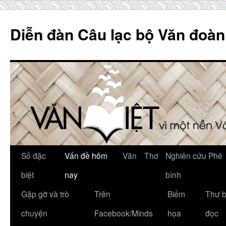
Skip
to
Diễn đàn Câu lạc bộ Văn đoàn
content
Số đặc
Vấn đề hôm
Văn
Thơ
Nghiên cứu Phê
biệt
nay
bình
Gặp gỡ và trò
Trên
Biếm
Thư 
chuyện
Facebook/Minds
họa
đọc