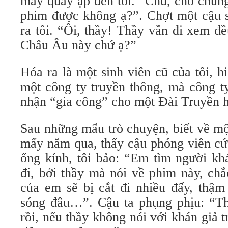
máy quay ập đến tôi. “Chú, cho chún
phim được không ạ?”. Chợt một cậu s
ra tôi. “Ôi, thầy! Thầy vẫn đi xem đ
Châu Âu này chứ ạ?”
Hóa ra là một sinh viên cũ của tôi, 
một công ty truyền thông, mà công ty
nhận “gia công” cho một Đài Truyền h
Sau những mẩu trò chuyện, biết về một
mấy năm qua, thấy cậu phóng viên cứ 
ống kính, tôi bảo: “Em tìm người kh
đi, bởi thầy mà nói về phim này, ch
của em sẽ bị cắt đi nhiều đấy, thậm
sóng đâu…”. Cậu ta phụng phịu: “T
rồi, nếu thầy không nói với khán giả t