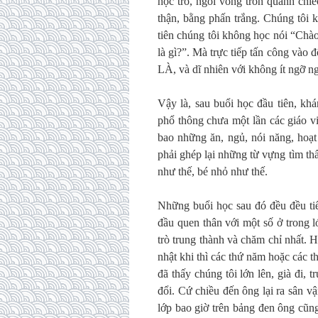
học trò, ngồi vòng tròn quanh chiế
thận, bằng phấn trắng. Chúng tôi k
tiên chúng tôi không học nói “Chà
là gì?”. Mà trực tiếp tấn công và
LÀ, và dĩ nhiên với không ít ngỡ n
Vậy là, sau buổi học đầu tiên, khá
phổ thông chưa một lần các giáo v
bao những ăn, ngủ, nói năng, hoạt
phải ghép lại những từ vựng tìm thấ
như thế, bé nhỏ như thế.
Những buổi học sau đó đều đều tiế
đầu quen thân với một số ở trong 
trò trung thành và chăm chỉ nhất. Họ
nhật khi thì các thứ năm hoặc các 
đã thấy chúng tôi lớn lên, già đi,
đổi. Cứ chiều đến ông lại ra sân vậ
lớp bao giờ trên bảng đen ông cũn