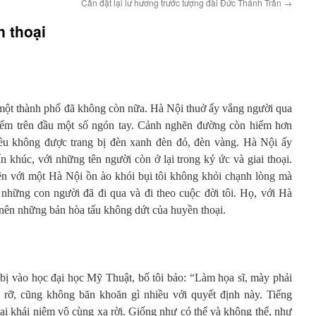
Cần đặt lại lư hương trước tượng đài Đức Thánh Trần
→
n thoại
ột thành phố đã không còn nữa. Hà Nội thuở ấy vắng người qua
ỉ đếm trên đầu một số ngón tay. Cảnh nghẽn đường còn hiếm hơn
ều không được trang bị đèn xanh đèn đỏ, đèn vàng. Hà Nội ấy
ẩn khúc, với những tên người còn ở lại trong ký ức và giai thoại.
ện với một Hà Nội ồn ào khói bụi tôi không khỏi chạnh lòng mà
 những con người đã đi qua và đi theo cuộc đời tôi. Họ, với Hà
 nên những bản hòa tấu không dứt của huyền thoại.
bị vào học đại học Mỹ Thuật, bố tôi bảo: “Làm họa sĩ, mày phải
rỡ, cũng không băn khoăn gì nhiều với quyết định này. Tiếng
ai khái niệm vô cùng xa rời. Giống như có thể và không thể, như