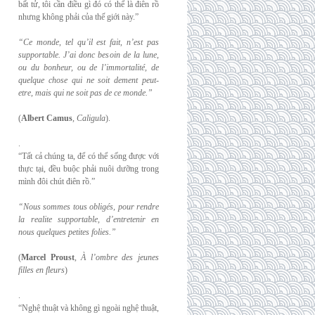
bất tử, tôi cần điều gì đó có thể là điên rồ
nhưng không phải của thế giới này.”
“Ce monde, tel qu’il est fait, n’est pas
supportable. J’ai donc besoin de la lune,
ou du
bonheur, ou de l’immortalité, de
quelque chose qui ne soit dement peut-
etre, mais qui
ne soit pas de ce monde.”
(
Albert Camus
,
Caligula
).
.
“Tất cả chúng ta, để có thể sống được với
thực tại, đều buộc phải nuôi dưỡng trong
mình đôi chút điên rồ.”
“Nous sommes tous obligés, pour rendre
la realite supportable, d’entretenir en
nous
quelques petites folies.”
(
Marcel Proust
,
À l’ombre des jeunes
filles en fleurs
)
.
“Nghệ thuật và không gì ngoài nghệ thuật,