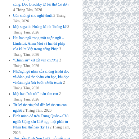
cùng: Đọc Brodsky từ bài thơ
Cô đơn
4 Tháng Tám, 2026
Còn chút gì cho nghệ thuật
3 Tháng
Tám, 2026
Một saga do Hoàng Minh Tường kể
3
Tháng Tám, 2026
Hai bản ngã trong một ngôn ngữ –
Linda Lê, Anna Moï và hai thi pháp
của kí ức Việt trong tiếng Pháp
3
Tháng Tám, 2026
“Chính sử” xét xử văn chương
2
Tháng Tám, 2026
Những ngộ nhận của chúng ta khi đọc
và đánh giá tác phẩm văn học, khi đọc
và đánh giá
Nỗi buồn chiến tranh
2
Tháng Tám, 2026
Một bản “xô-nát” thấu tâm can
2
Tháng Tám, 2026
Từ ký ức của phố đến ký ức của con
người
2 Tháng Tám, 2026
Bình minh đỏ trên Trung Quốc – Chủ
nghĩa Cộng sản Chế ngự một phần tư
Nhân loại thế nào (kỳ 1)
2 Tháng Tám,
2026
Thơ Trần Đình Sơn Cước: nỗi niềm và