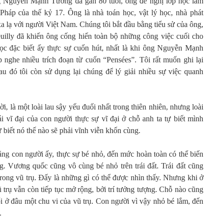
ng Nguyễn Mạnh Tường đã gần 80 tuổi, ông đề nghị lớp học làm
ả Pháp của thế kỷ 17. Ông là nhà toán học, vật lý học, nhà phát
 xa lạ với người Việt Nam. Chúng tôi bắt đầu bằng tiểu sử của ông,
euilly đã khiến ông cống hiến toàn bộ những công việc cuối cho
học đặc biết ấy thực sự cuốn hút, nhất là khi ông Nguyễn Mạnh
p nghe nhiều trích đoạn từ cuốn “Pensées”. Tôi rất muốn ghi lại
u đó tôi còn sử dụng lại chúng để lý giải nhiều sự việc quanh
i, là một loài lau sậy yếu đuối nhất trong thiên nhiên, nhưng loài
cái vĩ đại của con người thực sự vĩ đại ở chỗ anh ta tự biết mình
ự biết nó thế nào sẽ phải vĩnh viễn khốn cùng.
ằng con người ấy, thực sự bé nhỏ, đến mức hoàn toàn có thể biến
. Vương quốc cũng vô cùng bé nhỏ trên trái đất. Trái đất cũng
ong vũ trụ. Đấy là những gì có thể được nhìn thấy. Nhưng khi ở
ũ trụ vẫn còn tiếp tục mở rộng, bởi trí tưởng tượng. Chỗ nào cũng
i ở đâu một chu vi của vũ trụ. Con người vì vậy nhỏ bé lắm, đến
.