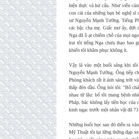
hiện thực và hư cấu. Như viễn cảnh
con cái của những bạn bè nghệ sĩ c
sư Nguyễn Mạnh Tường. Tiếng Pháp
các bậc cha mẹ. Giấc mơ ấy, đứt đ
Nga đã ồ ạt chiếm chỗ của mọi ngo
trai tôi tiếng Nga chưa thạo bao g
khiến tôi khâm phục không ít.
Vậy là vào một buổi sáng khi tôi
Nguyễn Mạnh Tường. Ông tiếp chún
Phòng khách rất ít ánh sáng trời v
thắp đèn dầu. Ông hỏi tôi: “Bố ch
nhau từ lâu: bố tôi mang bệnh nhi
Pháp, bác không lấy tiền học của 
kinh ngạc trước một nhân vật đã 7
Những buổi học sau đó diễn ra vào
Mỹ Thuật tôi lại lững thững đạp xe