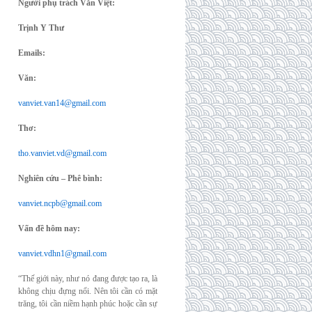
Người phụ trách Văn Việt:
Trịnh Y Thư
Emails:
Văn:
vanviet.van14@gmail.com
Thơ:
tho.vanviet.vd@gmail.com
Nghiên cứu – Phê bình:
vanviet.ncpb@gmail.com
Vấn đề hôm nay:
vanviet.vdhn1@gmail.com
“Thế giới này, như nó đang được tạo ra, là
không chịu đựng nổi. Nên tôi cần có mặt
trăng, tôi cần niềm hạnh phúc hoặc cần sự