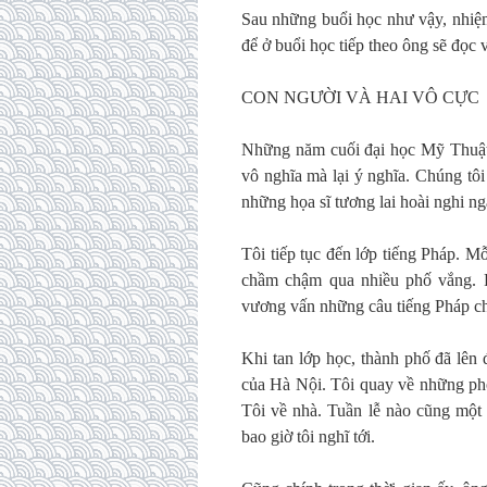
Sau những buổi học như vậy, nhiệm 
để ở buổi học tiếp theo ông sẽ đọc v
CON NGƯỜI VÀ HAI VÔ CỰC
Những năm cuối đại học Mỹ Thuật t
vô nghĩa mà lại ý nghĩa. Chúng tô
những họa sĩ tương lai hoài nghi n
Tôi tiếp tục đến lớp tiếng Pháp. Mỗi
chầm chậm qua nhiều phố vắng. R
vương vấn những câu tiếng Pháp ch
Khi tan lớp học, thành phố đã lên 
của Hà Nội. Tôi quay về những ph
Tôi về nhà. Tuần lễ nào cũng một
bao giờ tôi nghĩ tới.