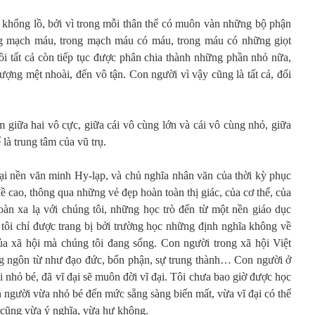
khổng lồ, bởi vì trong mỗi thân thể có muôn vàn những bộ phận
ng mạch máu, trong mạch máu có máu, trong máu có những giọt
ồi tất cả còn tiếp tục được phân chia thành những phần nhỏ nữa,
tượng mệt nhoài, đến vô tận. Con người vì vậy cũng là tất cả, đối
m giữa hai vô cực, giữa cái vô cùng lớn và cái vô cùng nhỏ, giữa
là trung tâm của vũ trụ.
ại nền văn minh Hy-lạp, và chủ nghĩa nhân văn của thời kỳ phục
cao, thông qua những vẻ đẹp hoàn toàn thị giác, của cơ thể, của
àn xa lạ với chúng tôi, những học trò đến từ một nền giáo dục
tôi chỉ được trang bị bởi trường học những định nghĩa không về
a xã hội mà chúng tôi đang sống. Con người trong xã hội Việt
 ngôn từ như đạo đức, bổn phận, sự trung thành… Con người ở
 nhỏ bé, đã vĩ đại sẽ muôn đời vĩ đại. Tôi chưa bao giờ được học
n người vừa nhỏ bé đến mức sẵng sàng biến mất, vừa vĩ đại có thể
 cũng vừa ý nghĩa, vừa hư không.