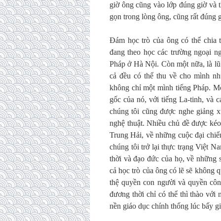
giờ ông cũng vào lớp đúng giờ và t
gọn trong lòng ông, cũng rất đúng g
Đám học trò của ông có thể chia 
đang theo học các trường ngoại n
Pháp ở Hà Nội. Còn một nữa, là lũ 
cả đều có thể thu về cho mình nh
không chỉ một mình tiếng Pháp. M
gốc của nó, với tiếng La-tinh, và 
chúng tôi cũng được nghe giảng x
nghệ thuật. Nhiều chủ đề được kéo
Trung Hải, về những cuộc đại chi
chúng tôi trở lại thực trạng Việt 
thời và đạo đức của họ, về những 
cả học trò của ông có lẽ sẽ không
thệ quyền con người và quyền côn
đương thời chỉ có thể thì thào vớ
nền giáo dục chính thống lúc bấy gi