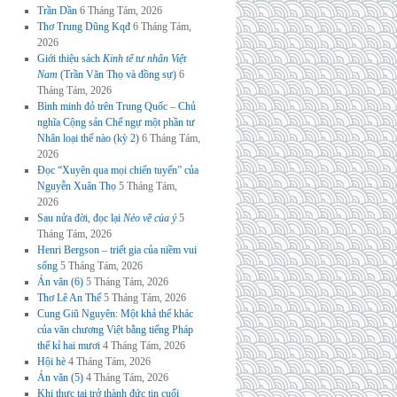
Trần Dần
6 Tháng Tám, 2026
Thơ Trung Dũng Kqđ
6 Tháng Tám,
2026
Giới thiệu sách
Kinh tế tư nhân Việt
Nam
(Trần Văn Thọ và đồng sự)
6
Tháng Tám, 2026
Bình minh đỏ trên Trung Quốc – Chủ
nghĩa Cộng sản Chế ngự một phần tư
Nhân loại thế nào (kỳ 2)
6 Tháng Tám,
2026
Đọc “Xuyên qua mọi chiến tuyến” của
Nguyễn Xuân Thọ
5 Tháng Tám,
2026
Sau nửa đời, đọc lại
Nẻo về của ý
5
Tháng Tám, 2026
Henri Bergson – triết gia của niềm vui
sống
5 Tháng Tám, 2026
Án văn (6)
5 Tháng Tám, 2026
Thơ Lê An Thế
5 Tháng Tám, 2026
Cung Giũ Nguyên: Một khả thể khác
của văn chương Việt bằng tiếng Pháp
thế kỉ hai mươi
4 Tháng Tám, 2026
Hội hè
4 Tháng Tám, 2026
Án văn (5)
4 Tháng Tám, 2026
Khi thực tại trở thành đức tin cuối