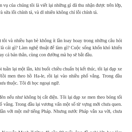
vụ của chúng tôi là viết lại những gì đã thu nhận được trên lớp,
à sửa lỗi chính tả, và dĩ nhiên không chỉ lỗi chính tả.
ôi và nhiều bạn bè không ít lần loay hoay trong những câu hỏi
i là cái gì? Làm nghệ thuật để làm gì? Cuộc sống khốn khó khiến
gay cả bản thân, cùng con đường mà họ sẽ bắt đầu.
 tuần lại một lần, khi buổi chiều chuẩn bị kết thúc, tôi lại đạp xe
ồi men theo hồ Ha-le, rồi lại vào nhiều phố vắng. Trong đầu
ưa thuộc. Tôi đi học ngoại ngữ.
đèn nếu như không bị cắt điện. Tôi lại đạp xe men theo bóng tối
ố vắng. Trong đầu lại vương vấn một số từ vựng mới chưa quen.
 lần với một mớ tiếng Pháp. Nhưng nước Pháp vẫn xa vời, chưa