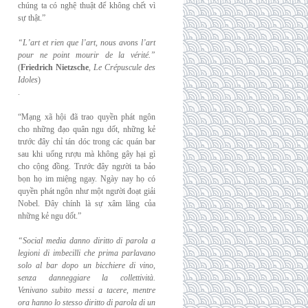
chúng ta có nghệ thuật để không chết vì
sự thật.”
“L’art et rien que l’art, nous avons l’art
pour ne point mourir de la vérité.”
(
Friedrich
Nietzsche
,
Le Crépuscule des
Idoles
)
.
“Mạng xã hội đã trao quyền phát ngôn
cho những đạo quân ngu dốt, những kẻ
trước đây chỉ tán dóc trong các quán bar
sau khi uống rượu mà không gây hại gì
cho cộng đồng. Trước đây người ta bảo
bọn họ im miệng ngay. Ngày nay họ có
quyền phát ngôn như một người đoạt giải
Nobel. Đây chính là sự xâm lăng của
những kẻ ngu dốt.”
“Social media danno diritto di parola a
legioni di imbecilli che prima parlavano
solo al
bar dopo un bicchiere di vino,
senza danneggiare la collettività.
Venivano subito messi a
tacere, mentre
ora hanno lo stesso diritto di parola di un