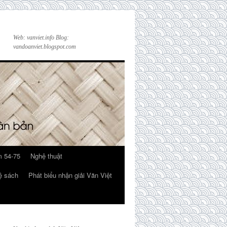
Web: vanviet.info Blog:
vandoanviet.blogspot.com
 54-75
Nghệ thuật
ệ sách
Phát biểu nhận giải Văn Việt