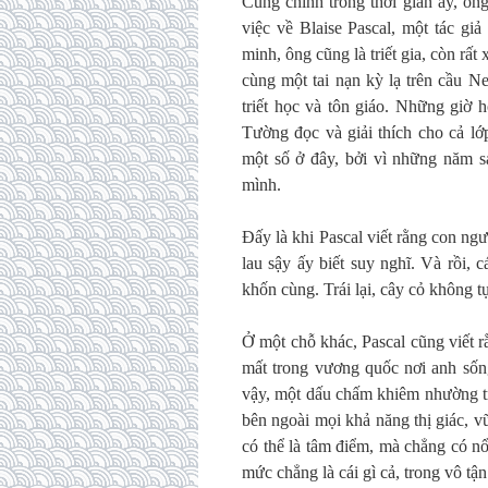
Cũng chính trong thời gian ấy, ô
việc về Blaise Pascal, một tác gi
minh, ông cũng là triết gia, còn rất
cùng một tai nạn kỳ lạ trên cầu N
triết học và tôn giáo. Những giờ 
Tường đọc và giải thích cho cả lớ
một số ở đây, bởi vì những năm sa
mình.
Đấy là khi Pascal viết rằng con ngườ
lau sậy ấy biết suy nghĩ. Và rồi, 
khốn cùng. Trái lại, cây cỏ không t
Ở một chỗ khác, Pascal cũng viết r
mất trong vương quốc nơi anh sống
vậy, một dấu chấm khiêm nhường tr
bên ngoài mọi khả năng thị giác, v
có thể là tâm điểm, mà chẳng có nổ
mức chẳng là cái gì cả, trong vô tận