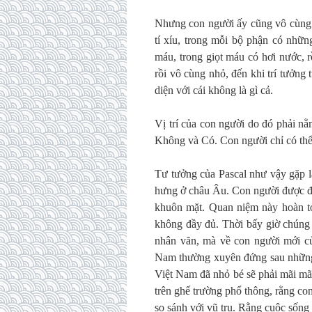
Nhưng con người ấy cũng vô cùng 
tí xíu, trong mỗi bộ phận có nhữ
máu, trong giọt máu có hơi nước, r
rồi vô cùng nhỏ, đến khi trí tưởng 
diện với cái không là gì cả.
Vị trí của con người do đó phải nằ
Không và Có. Con người chỉ có thể 
Tư tưởng của Pascal như vậy gặp l
hưng ở châu Âu. Con người được đề 
khuôn mặt. Quan niệm này hoàn to
không đầy đủ. Thời bấy giờ chúng 
nhân văn, mà về con người mới củ
Nam thường xuyên đứng sau những
Việt Nam đã nhỏ bé sẽ phải mãi mãi
trên ghế trường phổ thông, rằng co
so sánh với vũ trụ. Rằng cuộc sống