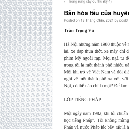
←
Trong rừng cây du thủ (kỳ 4)
Bản hòa tấu của huyề
Posted on
18 Tháng Chín, 2021
by
post3
Trần Trọng Vũ
Hà Nội những năm 1980 thuộc về m
lại, xe đạp thưa thớt, xe máy ch
phim Mỹ ngoài rạp. Mọi ngã tư đ
trong tôi là một thành phố nhiều u
Mỗi khi trở về Việt Nam và đối di
nghĩ về một thành phố xa vời, với
Nội, có thể nào chỉ là một? Để làm
LỚP TIẾNG PHÁP
Một ngày năm 1982, khi tôi chuẩn 
học tiếng Pháp”. Tôi không mừng 
Pháp và nước Pháp lúc bấy giờ là h