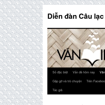
Skip
to
Diễn đàn Câu lạc
content
Số đặc biệt
Vấn đề hôm nay
Văn
Gặp gỡ và trò chuyện
Trên Faceboo
Tác giả