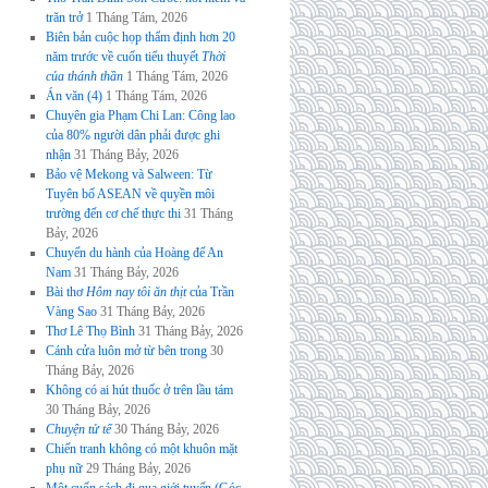
trăn trở
1 Tháng Tám, 2026
Biên bản cuộc họp thẩm định hơn 20
năm trước về cuốn tiểu thuyết
Thời
của thánh thần
1 Tháng Tám, 2026
Án văn (4)
1 Tháng Tám, 2026
Chuyên gia Phạm Chi Lan: Công lao
của 80% người dân phải được ghi
nhận
31 Tháng Bảy, 2026
Bảo vệ Mekong và Salween: Từ
Tuyên bố ASEAN về quyền môi
trường đến cơ chế thực thi
31 Tháng
Bảy, 2026
Chuyến du hành của Hoàng đế An
Nam
31 Tháng Bảy, 2026
Bài thơ
Hôm nay tôi ăn thịt
của Trần
Vàng Sao
31 Tháng Bảy, 2026
Thơ Lê Thọ Bình
31 Tháng Bảy, 2026
Cánh cửa luôn mở từ bên trong
30
Tháng Bảy, 2026
Không có ai hút thuốc ở trên lầu tám
30 Tháng Bảy, 2026
Chuyện tử tế
30 Tháng Bảy, 2026
Chiến tranh không có một khuôn mặt
phụ nữ
29 Tháng Bảy, 2026