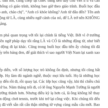
c bàn lớn, cùng chép lại chiếc bảng đen đầy chữ viết li ti và cẩn
hông có giáo trình, không bao giờ theo giáo trình. Buổi học đầu
o anh, chào chị”, “Anh có khỏe không? Anh từ đâu đến? Tên anh
o động từ LÀ, cùng nhiều ngữ cảnh của nó, để LÀ trở nên KHÔNG
gàng.
m phá quan trọng với tôi lại chính là tiếng Việt. Bởi vì ở trường
iên ngữ pháp dạy tôi rằng LÀ và CÓ là những động từ, như biết
 động đi lại khác. Cũng trong buổi học đầu tiên ấy chúng tôi đã
y trên bảng đen, để giải thích vì sao người Việt Nam lại xanh xao
p diễn, với số lượng học trò không ổn định, nhưng tôi cũng bắt
lớp. Họ làm đủ ngành nghề, thuộc mọi lứa tuổi. Họ là những học
 đến rồi đi, rồi quay lại. Các lớp học cũng vậy, khi thì chiều chủ
thứ ba. Năm tháng trôi đi, có lẽ ông Nguyễn Mạnh Tường là người
 trưởng thành hơn. Nhưng điều kỳ lạ hơn cả, là ông không hề thay
n động chơi tennis, trước khi trở lại công việc. Khi chúng tôi đến
g đã viết sẵn rất cẩn thận những từ vựng cùng mẫu câu mới. Bao