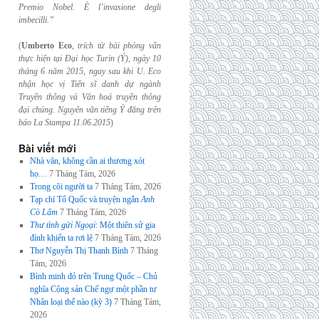
Premio Nobel. È l’invasione
degli
imbecilli.”
(
Umberto Eco
,
trích từ bài phỏng vấn
thực hiện tại Đại học Turin (Ý), ngày 10
tháng 6
năm 2015, ngay sau khi U. Eco
nhận học vị Tiến sĩ danh dự ngành
Truyền thông và
Văn hoá truyền thông
đại chúng. Nguyên văn tiếng Ý đăng trên
báo La Stampa
11.06.2015
)
Bài viết mới
Nhà văn, không cần ai thương xót
họ…
7 Tháng Tám, 2026
Trong cõi người ta
7 Tháng Tám, 2026
Tạp chí Tổ Quốc và truyện ngắn
Anh
Cò Lấm
7 Tháng Tám, 2026
Thư tình gửi Ngoại
: Một thiên sử gia
đình khiến ta rơi lệ
7 Tháng Tám, 2026
Thơ Nguyễn Thị Thanh Bình
7 Tháng
Tám, 2026
Bình minh đỏ trên Trung Quốc – Chủ
nghĩa Cộng sản Chế ngự một phần tư
Nhân loại thế nào (kỳ 3)
7 Tháng Tám,
2026