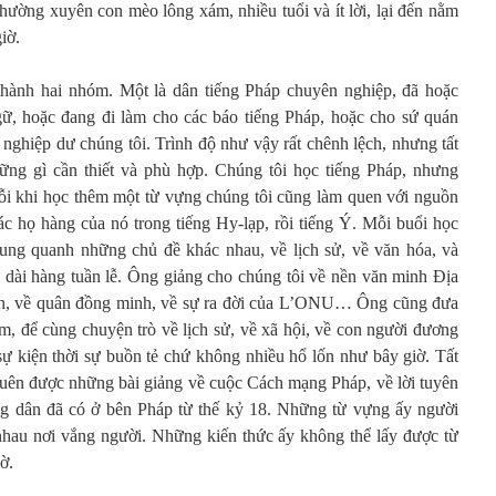
hường xuyên con mèo lông xám, nhiều tuổi và ít lời, lại đến nằm
iờ.
thành hai nhóm. Một là dân tiếng Pháp chuyên nghiệp, đã hoặc
gữ, hoặc đang đi làm cho các báo tiếng Pháp, hoặc cho sứ quán
nghiệp dư chúng tôi. Trình độ như vậy rất chênh lệch, nhưng tất
ững gì cần thiết và phù hợp. Chúng tôi học tiếng Pháp, nhưng
ỗi khi học thêm một từ vựng chúng tôi cũng làm quen với nguồn
các họ hàng của nó trong tiếng Hy-lạp, rồi tiếng Ý. Mỗi buổi học
ung quanh những chủ đề khác nhau, về lịch sử, về văn hóa, và
 dài hàng tuần lễ. Ông giảng cho chúng tôi về nền văn minh Địa
ến, về quân đồng minh, về sự ra đời của L’ONU… Ông cũng đưa
Nam, để cùng chuyện trò về lịch sử, về xã hội, về con người đương
sự kiện thời sự buồn tẻ chứ không nhiều hổ lốn như bây giờ. Tất
 quên được những bài giảng về cuộc Cách mạng Pháp, về lời tuyên
g dân đã có ở bên Pháp từ thế kỷ 18. Những từ vựng ấy người
i nhau nơi vắng người. Những kiến thức ấy không thể lấy được từ
ờ.