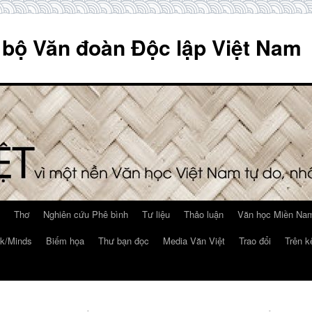
 bộ Văn đoàn Độc lập Việt Nam
Thơ
Nghiên cứu Phê bình
Tư liệu
Thảo luận
Văn học Miền Nam
k/Minds
Biếm họa
Thư bạn đọc
Media Văn Việt
Trao đổi
Trên k