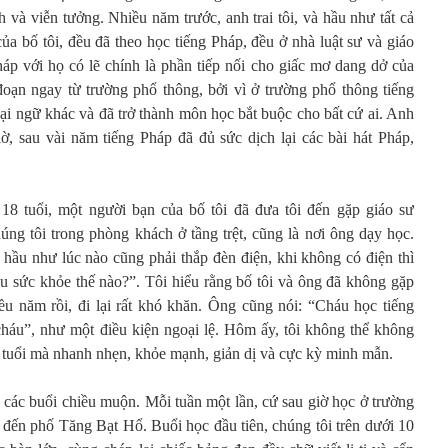
 và viễn tưởng. Nhiều năm trước, anh trai tôi, và hầu như tất cả
ủa bố tôi, đều đã theo học tiếng Pháp, đều ở nhà luật sư và giáo
 với họ có lẽ chính là phần tiếp nối cho giấc mơ dang dở của
oạn ngay từ trường phổ thông, bởi vì ở trường phổ thông tiếng
ại ngữ khác và đã trở thành môn học bắt buộc cho bất cứ ai. Anh
iờ, sau vài năm tiếng Pháp đã đủ sức dịch lại các bài hát Pháp,
 18 tuổi, một người bạn của bố tôi đã đưa tôi đến gặp giáo sư
g tôi trong phòng khách ở tầng trệt, cũng là nơi ông dạy học.
à hầu như lúc nào cũng phải thắp đèn điện, khi không có điện thì
áu sức khỏe thế nào?”. Tôi hiểu rằng bố tôi và ông đã không gặp
ều năm rồi, đi lại rất khó khăn. Ông cũng nói: “Cháu học tiếng
cháu”, như một điều kiện ngoại lệ. Hôm ấy, tôi không thể không
3 tuổi mà nhanh nhẹn, khỏe mạnh, giản dị và cực kỳ minh mẫn.
 các buổi chiều muộn. Mỗi tuần một lần, cứ sau giờ học ở trường
 đến phố Tăng Bạt Hổ. Buổi học đầu tiên, chúng tôi trên dưới 10