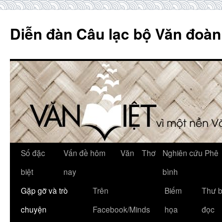
Skip
to
Diễn đàn Câu lạc bộ Văn đoàn
content
Số đặc
Vấn đề hôm
Văn
Thơ
Nghiên cứu Phê
biệt
nay
bình
Gặp gỡ và trò
Trên
Biếm
Thư 
chuyện
Facebook/Minds
họa
đọc