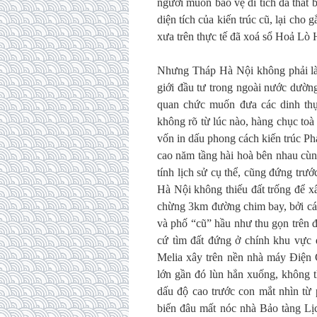
người muốn bảo vệ di tích đã thất 
diện tích của kiến trúc cũ, lại cho 
xưa trên thực tế đã xoá sổ Hoả Lò 
Nhưng Tháp Hà Nội không phải là 
giới đầu tư trong ngoài nước dườn
quan chức muốn đưa các dinh thự
không rõ từ lúc nào, hàng chục to
vốn in dấu phong cách kiến trúc Ph
cao năm tầng hài hoà bên nhau cùn
tính lịch sử cụ thể, cũng đứng trướ
Hà Nội không thiếu đất trống để x
chừng 3km đường chim bay, bởi các
và phố “cũ” hầu như thu gọn trên
cứ tìm đất đứng ở chính khu vực 
Melia xây trên nền nhà máy Điện 
lớn gần đó lùn hẳn xuống, không t
dấu độ cao trước con mắt nhìn từ
biến đâu mất nóc nhà Bảo tàng Lị