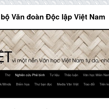
 bộ Văn đoàn Độc lập Việt Nam
Thơ
Nghiên cứu Phê bình
Tư liệu
Thảo luận
Văn học Miền Nam
k/Minds
Biếm họa
Thư bạn đọc
Media Văn Việt
Trao đổi
Trên k