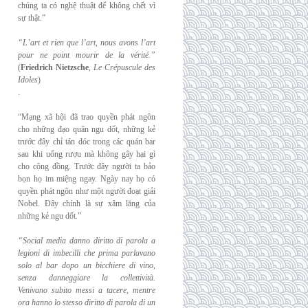
chúng ta có nghệ thuật để không chết vì
sự thật.”
“L’art et rien que l’art, nous avons l’art
pour ne point mourir de la vérité.”
(
Friedrich
Nietzsche
,
Le Crépuscule des
Idoles
)
.
“Mạng xã hội đã trao quyền phát ngôn
cho những đạo quân ngu dốt, những kẻ
trước đây chỉ tán dóc trong các quán bar
sau khi uống rượu mà không gây hại gì
cho cộng đồng. Trước đây người ta bảo
bọn họ im miệng ngay. Ngày nay họ có
quyền phát ngôn như một người đoạt giải
Nobel. Đây chính là sự xâm lăng của
những kẻ ngu dốt.”
“Social media danno diritto di parola a
legioni di imbecilli che prima parlavano
solo al
bar dopo un bicchiere di vino,
senza danneggiare la collettività.
Venivano subito messi a
tacere, mentre
ora hanno lo stesso diritto di parola di un