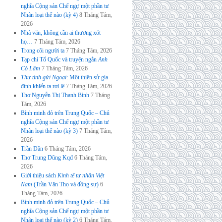
nghĩa Cộng sản Chế ngự một phần tư
Nhân loại thế nào (kỳ 4)
8 Tháng Tám,
2026
Nhà văn, không cần ai thương xót
họ…
7 Tháng Tám, 2026
Trong cõi người ta
7 Tháng Tám, 2026
Tạp chí Tổ Quốc và truyện ngắn
Anh
Cò Lấm
7 Tháng Tám, 2026
Thư tình gửi Ngoại
: Một thiên sử gia
đình khiến ta rơi lệ
7 Tháng Tám, 2026
Thơ Nguyễn Thị Thanh Bình
7 Tháng
Tám, 2026
Bình minh đỏ trên Trung Quốc – Chủ
nghĩa Cộng sản Chế ngự một phần tư
Nhân loại thế nào (kỳ 3)
7 Tháng Tám,
2026
Trần Dần
6 Tháng Tám, 2026
Thơ Trung Dũng Kqđ
6 Tháng Tám,
2026
Giới thiệu sách
Kinh tế tư nhân Việt
Nam
(Trần Văn Thọ và đồng sự)
6
Tháng Tám, 2026
Bình minh đỏ trên Trung Quốc – Chủ
nghĩa Cộng sản Chế ngự một phần tư
Nhân loại thế nào (kỳ 2)
6 Tháng Tám,