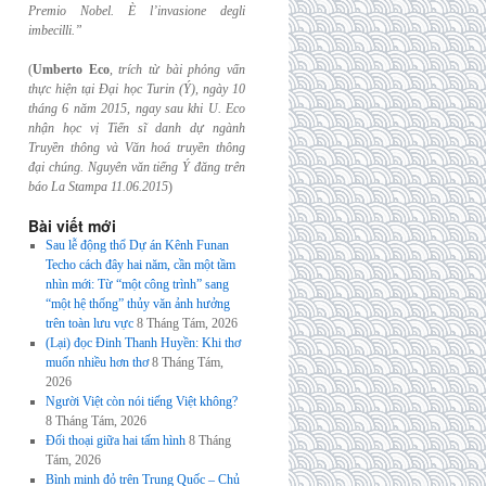
Premio Nobel. È l’invasione
degli
imbecilli.”
(
Umberto Eco
,
trích từ bài phỏng vấn
thực hiện tại Đại học Turin (Ý), ngày 10
tháng 6
năm 2015, ngay sau khi U. Eco
nhận học vị Tiến sĩ danh dự ngành
Truyền thông và
Văn hoá truyền thông
đại chúng. Nguyên văn tiếng Ý đăng trên
báo La Stampa
11.06.2015
)
Bài viết mới
Sau lễ động thổ Dự án Kênh Funan
Techo cách đây hai năm, cần một tầm
nhìn mới: Từ “một công trình” sang
“một hệ thống” thủy văn ảnh hưởng
trên toàn lưu vực
8 Tháng Tám, 2026
(Lại) đọc Đinh Thanh Huyền: Khi thơ
muốn nhiều hơn thơ
8 Tháng Tám,
2026
Người Việt còn nói tiếng Việt không?
8 Tháng Tám, 2026
Đối thoại giữa hai tấm hình
8 Tháng
Tám, 2026
Bình minh đỏ trên Trung Quốc – Chủ