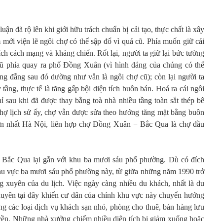
n đã rộ lên khi giới hữu trách chuẩn bị cải tạo, thực chất là xây
mới viện lẽ ngôi chợ có thể sập đổ vì quá cũ. Phía muốn giữ cái
i tích cách mạng và kháng chiến. Rốt lại, người ta giữ lại bức tường
ũ phía quay ra phố Đồng Xuân (vì hình dáng của chúng có thể
ng đằng sau đó dường như vẫn là ngôi chợ cũ); còn lại người ta
tầng, thực tế là tăng gấp bội diện tích buôn bán. Hoá ra cái ngôi
hỉ sau khi đã được thay bằng toà nhà nhiều tầng toàn sắt thép bê
chợ lịch sử ấy, chợ vẫn được sửa theo hướng tăng mặt bằng buôn
ớn nhất Hà Nội, liên hợp chợ Đồng Xuân − Bắc Qua là chợ đầu
ắc Qua lại gắn với khu ba mươi sáu phố phường. Dù có đích
hu vực ba mươi sáu phố phường này, từ giữa những năm 1990 trở
ng xuyên của du lịch. Việc ngày càng nhiều du khách, nhất là du
xuyên tại đây khiến cư dân của chính khu vực này chuyển hướng
ng các loại dịch vụ khách sạn nhỏ, phòng cho thuê, bán hàng lưu
uyền. Những nhà xưởng chiếm nhiều diện tích bị giảm xuống hoặc