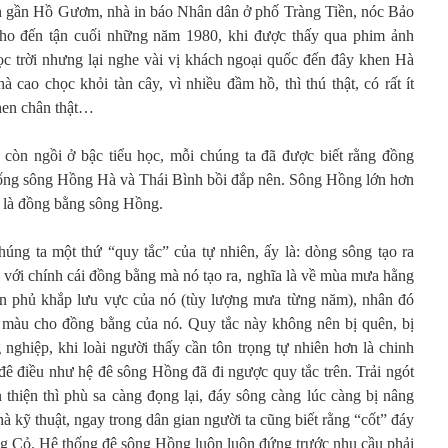
Lớn gần Hồ Gươm, nhà in báo Nhân dân ở phố Tràng Tiền, nóc Bảo
ho đến tận cuối những năm 1980, khi được thấy qua phim ảnh
c trời nhưng lại nghe vài vị khách ngoại quốc đến đây khen Hà
à cao chọc khỏi tàn cây, vì nhiều đầm hồ, thì thú thật, có rất ít
khen chân thật…
 còn ngồi ở bậc tiểu học, mỗi chúng ta đã được biết rằng đồng
hống sông Hồng Hà và Thái Bình bồi đắp nên. Sông Hồng lớn hơn
 là đồng bằng sông Hồng.
húng ta một thứ “quy tắc” của tự nhiên, ấy là: dòng sông tạo ra
với chính cái đồng bằng mà nó tạo ra, nghĩa là về mùa mưa hằng
n phủ khắp lưu vực của nó (tùy lượng mưa từng năm), nhân đó
t màu cho đồng bằng của nó
.
Quy tắc này không nên bị quên, bị
 nghiệp, khi loài người thấy cần tôn trọng tự nhiên hơn là chinh
đê điều như hệ đê sông Hồng đã đi ngược quy tắc trên. Trải ngót
thiện thì phù sa càng đọng lại, đáy sông càng lúc càng bị nâng
hà kỹ thuật, ngay trong dân gian người ta cũng biết rằng “cốt” đáy
g Cỏ. Hệ thống đê sông Hồng luôn luôn đứng trước nhu cầu phải