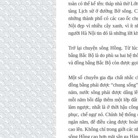
toàn có thể kể tên: tháp nhà thờ 
tàng Lịch sử ở đường Bờ sông. C
những thành phố có các cao ốc chọ
Nội đẹp vì nhiều cây xanh, vì ít nh
người Hà Nội tin đó là những lời 
Trở lại chuyện sông Hồng. Từ lúc
bằng Bắc Bộ là do phù sa hai hệ t
và đồng bằng Bắc Bộ còn được gọi
Một số chuyên gia địa chất nhắc c
đồng bằng phải được “chung sống” 
năm, nước sông phải được dâng lê
mỗi năm bồi đắp thêm một lớp đấ
làm ngược, nhất là ở thời hậu công
phục, chế ngự nó. Chính hệ thống 
ngàn năm, đê điều càng được hoàn 
cao lên. Không chỉ trong giới các n
sông Hồng cao hơn mặt sân ga Hàn