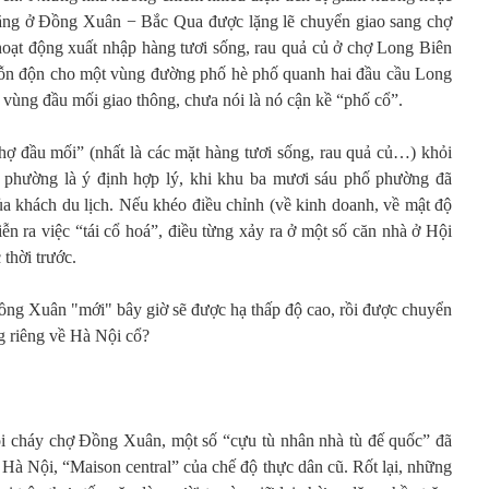
nặng ở Đồng Xuân − Bắc Qua được lặng lẽ chuyển giao sang chợ
hoạt động xuất nhập hàng tươi sống, rau quả củ ở chợ Long Biên
 hỗn độn cho một vùng đường phố hè phố quanh hai đầu cầu Long
ùng đầu mối giao thông, chưa nói là nó cận kề “phố cổ”.
ợ đầu mối” (nhất là các mặt hàng tươi sống, rau quả củ…) khỏi
 phường là ý định hợp lý, khi khu ba mươi sáu phố phường đã
a khách du lịch. Nếu khéo điều chỉnh (về kinh doanh, về mật độ
iễn ra việc “tái cổ hoá”, điều từng xảy ra ở một số căn nhà ở Hội
 thời trước.
Đồng Xuân "mới" bây giờ sẽ được hạ thấp độ cao, rồi được chuyển
g riêng về Hà Nội cổ?
i cháy chợ Đồng Xuân, một số “cựu tù nhân nhà tù đế quốc” đã
 Hà Nội, “Maison central” của chế độ thực dân cũ.
Rốt lại, những