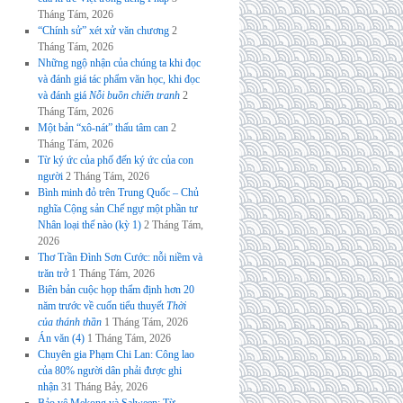
Tháng Tám, 2026
“Chính sử” xét xử văn chương
2
Tháng Tám, 2026
Những ngộ nhận của chúng ta khi đọc
và đánh giá tác phẩm văn học, khi đọc
và đánh giá
Nỗi buồn chiến tranh
2
Tháng Tám, 2026
Một bản “xô-nát” thấu tâm can
2
Tháng Tám, 2026
Từ ký ức của phố đến ký ức của con
người
2 Tháng Tám, 2026
Bình minh đỏ trên Trung Quốc – Chủ
nghĩa Cộng sản Chế ngự một phần tư
Nhân loại thế nào (kỳ 1)
2 Tháng Tám,
2026
Thơ Trần Đình Sơn Cước: nỗi niềm và
trăn trở
1 Tháng Tám, 2026
Biên bản cuộc họp thẩm định hơn 20
năm trước về cuốn tiểu thuyết
Thời
của thánh thần
1 Tháng Tám, 2026
Án văn (4)
1 Tháng Tám, 2026
Chuyên gia Phạm Chi Lan: Công lao
của 80% người dân phải được ghi
nhận
31 Tháng Bảy, 2026