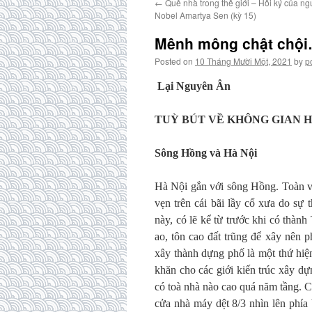
←
Quê nhà trong thế giới – Hồi ký của ng
Nobel Amartya Sen (kỳ 15)
Mênh mông chật chội
Posted on
10 Tháng Mười Một, 2021
by
p
Lại Nguyên Ân
TUỲ BÚT VỀ KHÔNG GIAN H
Sông Hồng và Hà Nội
Hà Nội gắn với sông Hồng. Toàn vù
vẹn trên cái bãi lầy cổ xưa do sự
này, có lẽ kể từ trước khi có thàn
ao, tôn cao đất trũng để xây nên 
xây thành dựng phố là một thứ hiện
khăn cho các giới kiến trúc xây d
có toà nhà nào cao quá năm tầng.
cửa nhà máy dệt 8/3 nhìn lên phía 