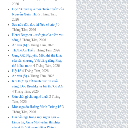
2026
Đọc “Xuyên qua mọi chiến tuyến” của
Nguyễn Xuân Thọ
5 Tháng Tám,
2026
Sau nửa đời, đọc lại
Nẻo về của ý
5
Tháng Tám, 2026
Henri Bergson – triết gia của niềm vui
sống
5 Tháng Tám, 2026
Án văn (6)
5 Tháng Tám, 2026
Thơ Lê An Thế
5 Tháng Tám, 2026
Cung Giũ Nguyên: Một khả thể khác
của văn chương Việt bằng tiếng Pháp
thế kỉ hai mươi
4 Tháng Tám, 2026
Hội hè
4 Tháng Tám, 2026
Án văn (5)
4 Tháng Tám, 2026
Khi thực tại trở thành đức tin cuối
cùng: Đọc Brodsky từ bài thơ
Cô đơn
4 Tháng Tám, 2026
Còn chút gì cho nghệ thuật
3 Tháng
Tám, 2026
Một saga do Hoàng Minh Tường kể
3
Tháng Tám, 2026
Hai bản ngã trong một ngôn ngữ –
Linda Lê, Anna Moï và hai thi pháp
của kí ức Việt trong tiếng Pháp
3