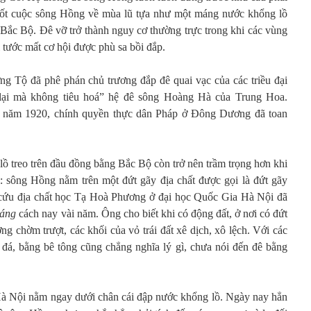
Rốt cuộc sông Hồng về mùa lũ tựa như một máng nước khổng lồ
 Bắc Bộ. Đê vỡ trở thành nguy cơ thường trực trong khi các vùng
 tước mất cơ hội được phù sa bồi đắp.
g Tộ đã phê phán chủ trương đắp đê quai vạc của các triều đại
i lại mà không tiêu hoá” hệ đê sông Hoàng Hà của Trung Hoa.
 năm 1920, chính quyền thực dân Pháp ở Đông Dương đã toan
ồ treo trên đầu đồng bằng Bắc Bộ còn trở nên trầm trọng hơn khi
m: sông Hồng nằm trên một đứt gãy địa chất được gọi là đứt gãy
 cứu địa chất học Tạ Hoà Phương ở đại học Quốc Gia Hà Nội đã
sáng
cách nay vài năm. Ông cho biết khi có động đất, ở nơi có đứt
ng chờm trượt, các khối của vỏ trái đất xê dịch, xô lệch. Với các
 đá, bằng bê tông cũng chẳng nghĩa lý gì, chưa nói đến đê bằng
Hà Nội nằm ngay dưới chân cái đập nước khổng lồ. Ngày nay hẳn