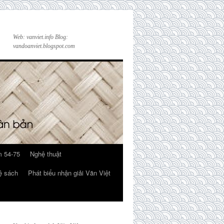
Web: vanviet.info Blog:
vandoanviet.blogspot.com
 54-75
Nghệ thuật
ệ sách
Phát biểu nhận giải Văn Việt