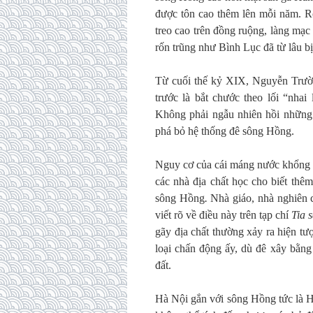
được tôn cao thêm lên mỗi năm. 
treo cao trên đồng ruộng, làng mạc
rốn trũng như Bình Lục đã từ lâu bị
Từ cuối thế kỷ XIX, Nguyễn Trườn
trước là bắt chước theo lối “nha
Không phải ngẫu nhiên hồi những
phá bỏ hệ thống đê sông Hồng.
Nguy cơ của cái máng nước khổng l
các nhà địa chất học cho biết thê
sông Hồng
.
Nhà giáo, nhà nghiên
viết rõ về điều này trên tạp chí
Tia 
gãy địa chất thường xảy ra hiện tượ
loại chấn động ấy, dù đê xây bằng
đất.
Hà Nội gắn với sông Hồng tức là 