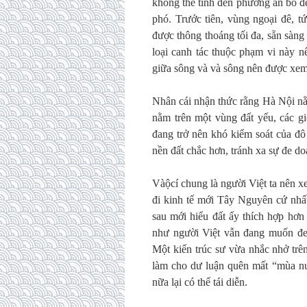
không thể tính đến phương án bỏ đ
phó. Trước tiên, vùng ngoại đê, t
được thông thoáng tối đa, sẵn sàng
loại canh tác thuộc phạm vi này nê
giữa sông và và sông nên được xem
Nhân cái nhận thức rằng Hà Nội nằ
nằm trên một vùng đất
yếu, các g
đang trở nên khó kiểm soát của đô 
nền
đất chắc hơn, tránh xa sự đe d
Vàộcí chung là người Việt ta nên x
đi kinh tế mới Tây Nguyên cứ nhất
sau mới hiểu đất ấy thích hợp hơn
như người Việt vẫn đang muốn đ
Một kiến trúc sư vừa nhắc nhở tr
làm cho dư luận quên mất “mùa nư
nữa lại có thể tái diễn.