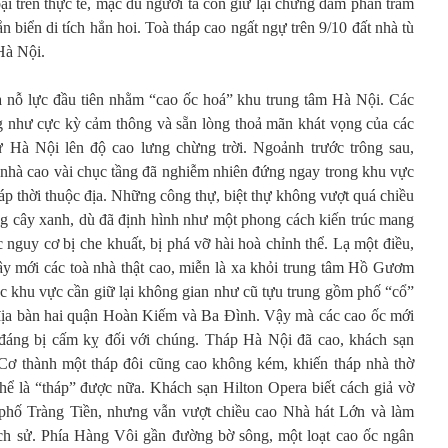
bại trên thực tế, mặc dù người ta còn giữ lại chừng dăm phần trăm
gắn biển di tích hẳn hoi. Toà tháp cao ngất ngự trên 9/10 đất nhà tù
Hà Nội.
nỗ lực đầu tiên nhằm “cao ốc hoá” khu trung tâm Hà Nội. Các
g như cực kỳ cảm thông và sẵn lòng thoả mãn khát vọng của các
 Hà Nội lên độ cao lưng chừng trời. Ngoảnh trước trông sau,
à nhà cao vài chục tầng đã nghiễm nhiên đứng ngay trong khu vực
áp thời thuộc địa. Những công thự, biệt thự không vượt quá chiều
g cây xanh, dù đã định hình như một phong cách kiến trúc mang
c nguy cơ bị che khuất, bị phá vỡ hài hoà chỉnh thể. Lạ một điều,
ây mới các toà nhà thật cao, miễn là xa khỏi trung tâm Hồ Gươm
 khu vực cần giữ lại không gian như cũ tựu trung gồm phố “cổ”
 địa bàn hai quận Hoàn Kiếm và Ba Đình. Vậy mà các cao ốc mới
đáng bị cấm kỵ đối với chúng. Tháp Hà Nội đã cao, khách sạn
Cơ thành một tháp đôi cũng cao không kém, khiến tháp nhà thờ
hể là “tháp” được nữa. Khách sạn Hilton Opera biết cách giả vờ
 phố Tràng Tiền, nhưng vẫn vượt chiều cao Nhà hát Lớn và làm
ch sử. Phía Hàng Vôi gần đường bờ sông, một loạt cao ốc ngân