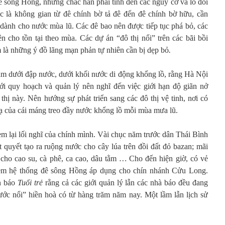
ê sông Hồng, nhưng chắc hẳn phải tính đến các nguy cơ và lo đối
ức là không gian từ đê chính bờ tả đê đến đê chính bờ hữu, cần
 dành cho nước mùa lũ. Các đê bao nên được tiếp tục phá bỏ, các
n cho tồn tại theo mùa. Các dự án “đô thị nổi” trên các bãi bồi
 là những ý đồ lãng mạn phản tự nhiên cần bị dẹp bỏ
.
m dưới đập nước, dưới khối nước di động khổng lồ, rằng Hà Nội
iới quy hoạch và quản lý nên nghĩ đến việc giới hạn độ giãn nở
thị này. Nên hướng sự phát triển sang các đô thị vệ tinh, nơi có
oạ của cái máng treo đầy nước khổng lồ mỗi mùa mưa lũ.
em lại lối nghĩ của chính mình. Vài chục năm trước dân Thái Bình
 quyết tạo ra ruộng nước cho cây lúa trên đồi đất đỏ bazan; mãi
 cho cao su, cà phê, ca cao, dâu tằm
…
Cho đến hiện giờ, có vẻ
em hệ thống đê sông Hồng áp dụng cho chín nhánh Cửu Long.
ên báo
Tuổi trẻ
rằng cả các giới quản lý lẫn các nhà báo đều đang
ớc nổi” hiền hoà có từ hàng trăm năm nay. Một lầm lẫn lịch sử