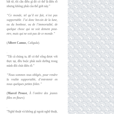
bất tử, tôi cần điều gì đó có thể là điên rồ
nhưng không phải của thế giới này.”
“Ce monde, tel qu’il est fait, n’est pas
supportable. J’ai donc besoin de la lune,
ou du
bonheur, ou de l’immortalité, de
quelque chose qui ne soit dement peut-
etre, mais qui
ne soit pas de ce monde.”
(
Albert Camus
,
Caligula
).
.
“Tất cả chúng ta, để có thể sống được với
thực tại, đều buộc phải nuôi dưỡng trong
mình đôi chút điên rồ.”
“Nous sommes tous obligés, pour rendre
la realite supportable, d’entretenir en
nous
quelques petites folies.”
(
Marcel Proust
,
À l’ombre des jeunes
filles en fleurs
)
.
“Nghệ thuật và không gì ngoài nghệ thuật,