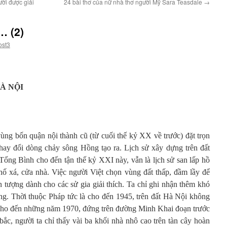
ười được giải
24 bài thơ của nữ nhà thơ người Mỹ Sara Teasdale
→
… (2)
ost3
À NỘI
ng bốn quận nội thành cũ (từ cuối thế kỷ XX về trước) đặt trọn
 thay đổi dòng chảy sông Hồng tạo ra. Lịch sử xây dựng trên đất
h Tống Bình cho đến tận thế kỷ XXI này, vẫn là lịch sử san lấp hồ
phố xá, cửa nhà. Việc người Việt chọn vùng đất thấp, đầm lầy để
 tượng dành cho các sử gia giải thích. Ta chỉ ghi nhận thêm khó
ựng. Thời thuộc Pháp tức là cho đến 1945, trên đất Hà Nội không
 Cho đến những năm 1970, đứng trên đường Minh Khai đoạn trước
bắc, người ta chỉ thấy vài ba khối nhà nhô cao trên tàn cây hoàn