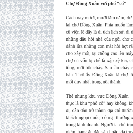
Chợ Đồng Xuân với phố “cổ”
Cách nay mươi, mười lăm năm, dư luậ
lại chợ Đồng Xuân. Phía muốn làm 
cũ viện lẽ đây là di tích lịch sử, d
những đầu hồi nhà của ngôi chợ c
đánh lừa những con mắt hời hợt rằ
cho xây mới, lại chồng cao lên mấy 
chợ cũ vốn bị chê là xập xệ kia, c
tông, mới bốc cháy. Sau lần cháy 
bán. Thời ấy Đồng Xuân là chợ l
mối duy nhất trong nội thành.
Thế nhưng khu vực Đồng Xuân − B
thực là khu “phố cổ” hay không, k
đi, dần dần trở thành địa chỉ thườ
khách ngoại quốc, có mặt thường 
trong kinh doanh. Người ta chú trọ
niệm, hàng ăn đặc sản hoặc gia tr