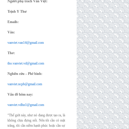
Người phụ trách Văn Việt:
Trịnh Y Thư
Emails:
Văn:
vanviet.van14@gmail.com
Thơ:
tho.vanviet.vd@gmail.com
Nghiên cứu – Phê bình:
vanviet.ncpb@gmail.com
Vấn đề hôm nay:
vanviet.vdhn1@gmail.com
“Thế giới này, như nó đang được tạo ra, là
không chịu đựng nổi. Nên tôi cần có mặt
trăng, tôi cần niềm hạnh phúc hoặc cần sự