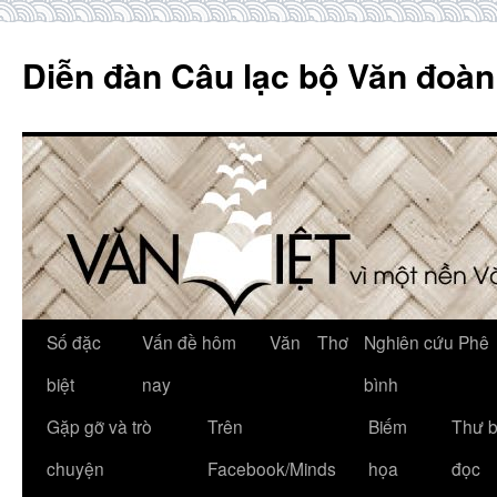
Skip
to
Diễn đàn Câu lạc bộ Văn đoàn
content
Số đặc
Vấn đề hôm
Văn
Thơ
Nghiên cứu Phê
biệt
nay
bình
Gặp gỡ và trò
Trên
Biếm
Thư 
chuyện
Facebook/Minds
họa
đọc