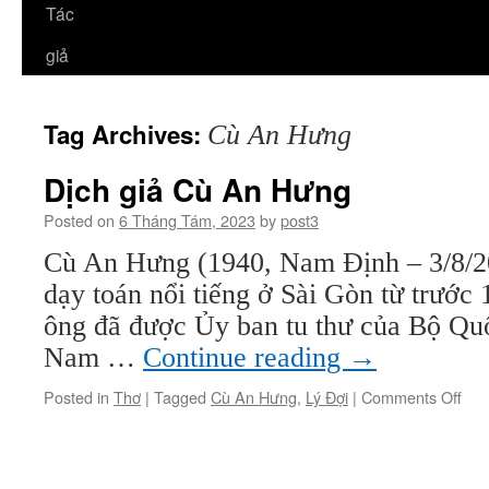
Tác
giả
Tag Archives:
Cù An Hưng
Dịch giả Cù An Hưng
Posted on
6 Tháng Tám, 2023
by
post3
Cù An Hưng (1940, Nam Định – 3/8/2
dạy toán nổi tiếng ở Sài Gòn từ trước 
ông đã được Ủy ban tu thư của Bộ Quố
Nam …
Continue reading
→
on
Posted in
Thơ
|
Tagged
Cù An Hưng
,
Lý Đợi
|
Comments Off
Dịc
giả
Cù
An