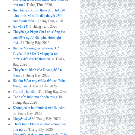
trăn trở
1 Tháng Tám, 2026
Biên bản cuộc họp thẩm định hơn 20
năm trước về cuốn tiểu thuyết
Thời
của thánh thần
1 Tháng Tám, 2026
Án văn (4)
1 Tháng Tám, 2026
Chuyên gia Phạm Chi Lan: Công lao
của 80% người dân phải được ghi
nhận
31 Tháng Bảy, 2026
Bảo vệ Mekong và Salween: Từ
Tuyên bố ASEAN về quyền môi
trường đến cơ chế thực thi
31 Tháng
Bảy, 2026
Chuyến du hành của Hoàng đế An
Nam
31 Tháng Bảy, 2026
Bài thơ
Hôm nay tôi ăn thịt
của Trần
Vàng Sao
31 Tháng Bảy, 2026
Thơ Lê Thọ Bình
31 Tháng Bảy, 2026
Cánh cửa luôn mở từ bên trong
30
Tháng Bảy, 2026
Không có ai hút thuốc ở trên lầu tám
30 Tháng Bảy, 2026
Chuyện tử tế
30 Tháng Bảy, 2026
Chiến tranh không có một khuôn mặt
phụ nữ
29 Tháng Bảy, 2026