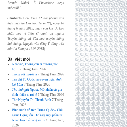
Premio Nobel. È l’invasione
degli
imbecilli.”
(
Umberto Eco
,
trích từ bài phỏng vấn
thực hiện tại Đại học Turin (Ý), ngày 10
tháng 6
năm 2015, ngay sau khi U. Eco
nhận học vị Tiến sĩ danh dự ngành
Truyền thông và
Văn hoá truyền thông
đại chúng. Nguyên văn tiếng Ý đăng trên
báo La Stampa
11.06.2015
)
Bài viết mới
Nhà văn, không cần ai thương xót
họ…
7 Tháng Tám, 2026
Trong cõi người ta
7 Tháng Tám, 2026
Tạp chí Tổ Quốc và truyện ngắn
Anh
Cò Lấm
7 Tháng Tám, 2026
Thư tình gửi Ngoại
: Một thiên sử gia
đình khiến ta rơi lệ
7 Tháng Tám, 2026
Thơ Nguyễn Thị Thanh Bình
7 Tháng
Tám, 2026
Bình minh đỏ trên Trung Quốc – Chủ
nghĩa Cộng sản Chế ngự một phần tư
Nhân loại thế nào (kỳ 3)
7 Tháng Tám,
2026