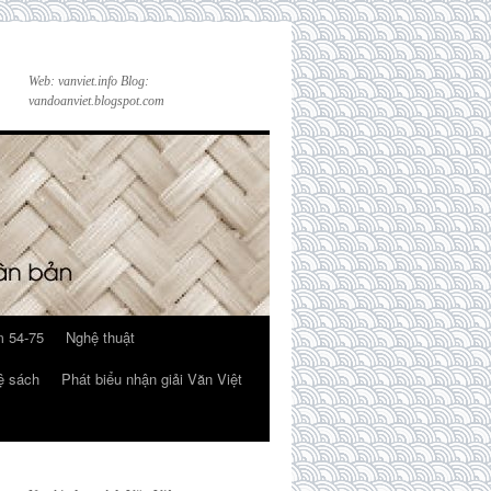
Web: vanviet.info Blog:
vandoanviet.blogspot.com
 54-75
Nghệ thuật
ệ sách
Phát biểu nhận giải Văn Việt