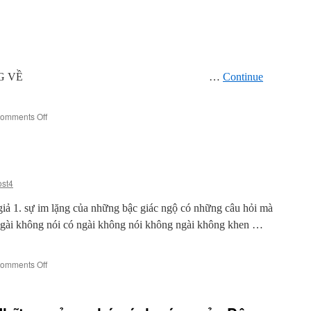
 ĐI MÃI KHÔNG VỀ …
Continue
on
omments Off
Thơ
Cư
sĩ
Minh
Đạt
ost4
giả 1. sự im lặng của những bậc giác ngộ có những câu hỏi mà
ngài không nói có ngài không nói không ngài không khen …
on
omments Off
Thơ
Cư
sĩ