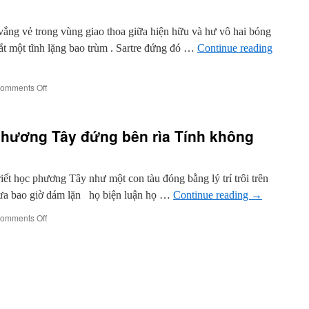
Đạt
vắng vẻ trong vùng giao thoa giữa hiện hữu và hư vô hai bóng
ắt một tĩnh lặng bao trùm . Sartre đứng đó …
Continue reading
on
omments Off
Cuộc
gặp
giữa
 phương Tây đứng bên rìa Tính không
Sartre
và
Tolle
t học phương Tây như một con tàu đóng bằng lý trí trôi trên
ưa bao giờ dám lặn họ biện luận họ …
Continue reading
→
on
omments Off
khúc
hát
về
triết
học
phương
Tây