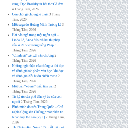
cùng: Đọc Brodsky từ bài thơ
Cô đơn
4 Tháng Tám, 2026
Còn chút gì cho nghệ thuật
3 Tháng
Tám, 2026
Một saga do Hoàng Minh Tường kể
3
Tháng Tám, 2026
Hai bản ngã trong một ngôn ngữ –
Linda Lê, Anna Moï và hai thi pháp
của kí ức Việt trong tiếng Pháp
3
Tháng Tám, 2026
“Chính sử” xét xử văn chương
2
Tháng Tám, 2026
Những ngộ nhận của chúng ta khi đọc
và đánh giá tác phẩm văn học, khi đọc
và đánh giá
Nỗi buồn chiến tranh
2
Tháng Tám, 2026
Một bản “xô-nát” thấu tâm can
2
Tháng Tám, 2026
Từ ký ức của phố đến ký ức của con
người
2 Tháng Tám, 2026
Bình minh đỏ trên Trung Quốc – Chủ
nghĩa Cộng sản Chế ngự một phần tư
Nhân loại thế nào (kỳ 1)
2 Tháng Tám,
2026
Thơ Trần Đình Sơn Cước: nỗi niềm và