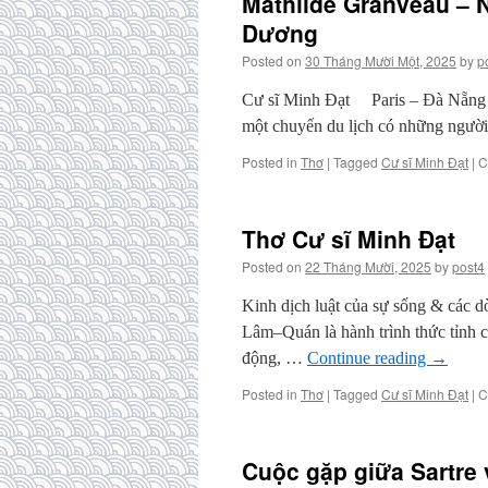
Mathilde Granveau –
Dương
Posted on
30 Tháng Mười Một, 2025
by
p
Cư sĩ Minh Đạt Paris – Đà Nẵng đ
một chuyến du lịch có những người
Posted in
Thơ
|
Tagged
Cư sĩ Minh Đạt
|
C
Thơ Cư sĩ Minh Đạt
Posted on
22 Tháng Mười, 2025
by
post4
Kinh dịch luật của sự sống & các 
Lâm–Quán là hành trình thức tỉnh c
động, …
Continue reading
→
Posted in
Thơ
|
Tagged
Cư sĩ Minh Đạt
|
C
Cuộc gặp giữa Sartre 