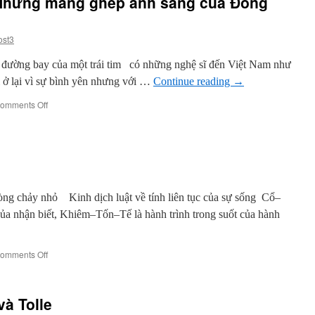
 Những mảng ghép ánh sáng của Đông
Minh
Đạt
ost3
ường bay của một trái tim có những nghệ sĩ đến Việt Nam như
 ở lại vì sự bình yên nhưng với …
Continue reading
→
on
omments Off
Mathilde
Granveau
–
Những
mảng
ghép
ánh
dòng chảy nhỏ Kinh dịch luật về tính liên tục của sự sống Cổ–
sáng
ủa nhận biết, Khiêm–Tốn–Tế là hành trình trong suốt của hành
của
Đông
Dương
on
omments Off
Thơ
Cư
sĩ
và Tolle
Minh