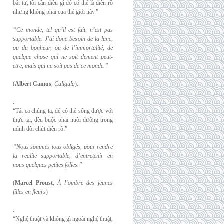
bất tử, tôi cần điều gì đó có thể là điên rồ
nhưng không phải của thế giới này.”
“Ce monde, tel qu’il est fait, n’est pas
supportable. J’ai donc besoin de la lune,
ou du
bonheur, ou de l’immortalité, de
quelque chose qui ne soit dement peut-
etre, mais qui
ne soit pas de ce monde.”
(
Albert Camus
,
Caligula
).
.
“Tất cả chúng ta, để có thể sống được với
thực tại, đều buộc phải nuôi dưỡng trong
mình đôi chút điên rồ.”
“Nous sommes tous obligés, pour rendre
la realite supportable, d’entretenir en
nous
quelques petites folies.”
(
Marcel Proust
,
À l’ombre des jeunes
filles en fleurs
)
.
“Nghệ thuật và không gì ngoài nghệ thuật,