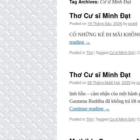
Tag Archives:
Cư sĩ Minh Đạt
Thơ Cư sĩ Minh Đạt
Posted on
19 Tháng Sáu, 2026
by
post4
CÓ NHỮNG KẺ
reading
→
Posted in
Thơ
|
Tagged
Cư sĩ Minh Đạt
|
C
Thơ Cư sĩ Minh Đạt
Posted on
28 Tháng Mười Hai, 2025
by
p
linh hồn – cảm nhận của một hành 
Gautama Buddha đã không trả lời 
Continue reading
→
Posted in
Thơ
|
Tagged
Cư sĩ Minh Đạt
|
C