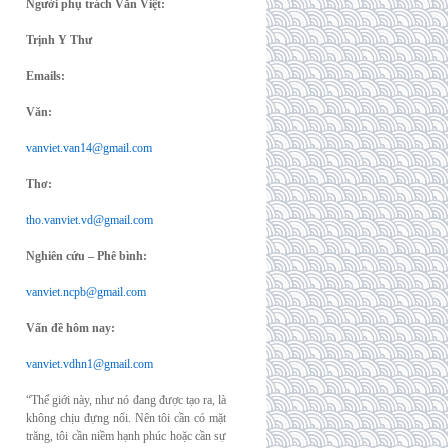
Người phụ trách Văn Việt:
Trịnh Y Thư
Emails:
Văn:
vanviet.van14@gmail.com
Thơ:
tho.vanviet.vd@gmail.com
Nghiên cứu – Phê bình:
vanviet.ncpb@gmail.com
Vấn đề hôm nay:
vanviet.vdhn1@gmail.com
“Thế giới này, như nó đang được tạo ra, là
không chịu đựng nổi. Nên tôi cần có mặt
trăng, tôi cần niềm hạnh phúc hoặc cần sự