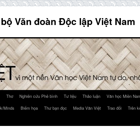
 bộ Văn đoàn Độc lập Việt Nam
Thơ
Nghiên cứu Phê bình
Tư liệu
Thảo luận
Văn học Miền Nam
k/Minds
Biếm họa
Thư bạn đọc
Media Văn Việt
Trao đổi
Trên k