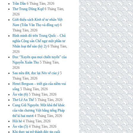
Trần Dần
6 Tháng Tám, 2026
Thơ Trung Dũng Kqđ
6 Tháng Tám,
2026
Giới thiệu sách
Kinh tế tư nhân Việt
Nam
(Trần Văn Thọ và đồng sự)
6
Tháng Tám, 2026
Bình minh đỏ trên Trung Quốc – Chủ
nghĩa Cộng sản Chế ngự một phần tư
Nhân loại thế nào (kỳ 2)
6 Tháng Tám,
2026
Đọc “Xuyên qua mọi chiến tuyến” của
Nguyễn Xuân Thọ
5 Tháng Tám,
2026
Sau nửa đời, đọc lại
Nẻo về của ý
5
Tháng Tám, 2026
Henri Bergson – triết gia của niềm vui
sống
5 Tháng Tám, 2026
Án văn (6)
5 Tháng Tám, 2026
Thơ Lê An Thế
5 Tháng Tám, 2026
Cung Giũ Nguyên: Một khả thể khác
của văn chương Việt bằng tiếng Pháp
thế kỉ hai mươi
4 Tháng Tám, 2026
Hội hè
4 Tháng Tám, 2026
Án văn (5)
4 Tháng Tám, 2026
Khi thực tại trở thành đức tin cuối