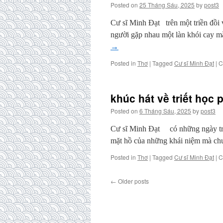
Posted on
25 Tháng Sáu, 2025
by
post3
Cư sĩ Minh Đạt trên một triền đồi 
người gặp nhau một làn khói cay m
→
Posted in
Thơ
|
Tagged
Cư sĩ Minh Đạt
|
C
khúc hát về triết học
Posted on
6 Tháng Sáu, 2025
by
post3
Cư sĩ Minh Đạt có những ngày triế
mặt hồ của những khái niệm mà ch
Posted in
Thơ
|
Tagged
Cư sĩ Minh Đạt
|
C
←
Older posts