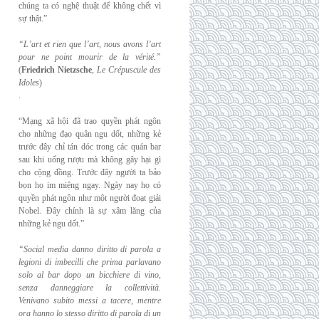
chúng ta có nghệ thuật để không chết vì
sự thật.”
“L’art et rien que l’art, nous avons l’art
pour ne point mourir de la vérité.”
(
Friedrich
Nietzsche
,
Le Crépuscule des
Idoles
)
.
“Mạng xã hội đã trao quyền phát ngôn
cho những đạo quân ngu dốt, những kẻ
trước đây chỉ tán dóc trong các quán bar
sau khi uống rượu mà không gây hại gì
cho cộng đồng. Trước đây người ta bảo
bọn họ im miệng ngay. Ngày nay họ có
quyền phát ngôn như một người đoạt giải
Nobel. Đây chính là sự xâm lăng của
những kẻ ngu dốt.”
“Social media danno diritto di parola a
legioni di imbecilli che prima parlavano
solo al
bar dopo un bicchiere di vino,
senza danneggiare la collettività.
Venivano subito messi a
tacere, mentre
ora hanno lo stesso diritto di parola di un