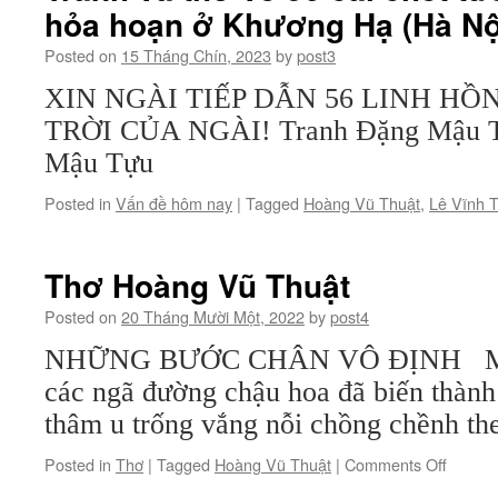
hỏa hoạn ở Khương Hạ (Hà Nộ
lạc
nhau”
Posted on
15 Tháng Chín, 2023
by
post3
nữa…
XIN NGÀI TIẾP DẪN 56 LINH HỒ
TRỜI CỦA NGÀI! Tranh Đặng Mậu T
Mậu Tựu
Posted in
Vấn đề hôm nay
|
Tagged
Hoàng Vũ Thuật
,
Lê Vĩnh T
Thơ Hoàng Vũ Thuật
Posted on
20 Tháng Mười Một, 2022
by
post4
NHỮNG BƯỚC CHÂN VÔ ĐỊNH Mạng
các ngã đường chậu hoa đã biến thành
thâm u trống vắng nỗi chồng chềnh the
on
Posted in
Thơ
|
Tagged
Hoàng Vũ Thuật
|
Comments Off
Thơ