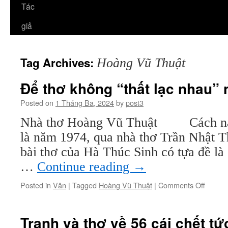
Tác
giả
Tag Archives:
Hoàng Vũ Thuật
Để thơ không “thất lạc nhau”
Posted on
1 Tháng Ba, 2024
by
post3
Nhà thơ Hoàng Vũ Thuật Cách nay 
là năm 1974, qua nhà thơ Trần Nhật T
bài thơ của Hà Thúc Sinh có tựa đề l
…
Continue reading
→
on
Posted in
Văn
|
Tagged
Hoàng Vũ Thuật
|
Comments Off
Để
thơ
không
Tranh và thơ về 56 cái chết tứ
“thất