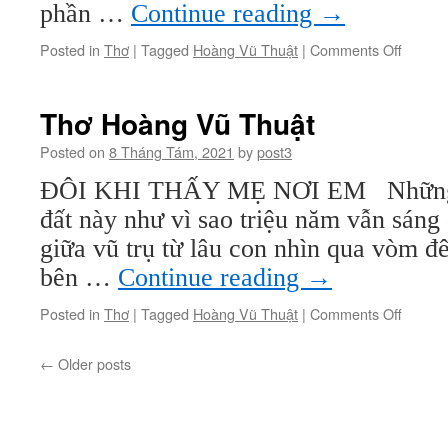
phần …
Continue reading
→
on
Posted in
Thơ
|
Tagged
Hoàng Vũ Thuật
|
Comments Off
Thơ
Hoàng
Vũ
Thơ Hoàng Vũ Thuật
Thuật
Posted on
8 Tháng Tám, 2021
by
post3
ĐÔI KHI THẤY MẸ NƠI EM Những ng
đất này như vì sao triệu năm vẫn sáng
giữa vũ trụ từ lâu con nhìn qua vòm 
bên …
Continue reading
→
on
Posted in
Thơ
|
Tagged
Hoàng Vũ Thuật
|
Comments Off
Thơ
Hoàng
←
Older posts
Vũ
Thuật