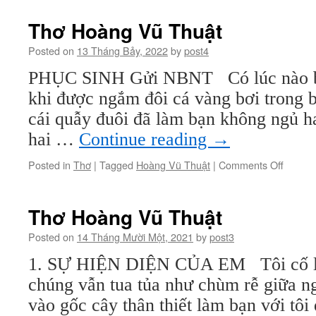
Hoàng
Vũ
Thơ Hoàng Vũ Thuật
Thuật
Posted on
13 Tháng Bảy, 2022
by
post4
PHỤC SINH Gửi NBNT Có lúc nào bạ
khi được ngắm đôi cá vàng bơi trong 
cái quẫy đuôi đã làm bạn không ngủ ha
hai …
Continue reading
→
on
Posted in
Thơ
|
Tagged
Hoàng Vũ Thuật
|
Comments Off
Thơ
Hoàng
Vũ
Thơ Hoàng Vũ Thuật
Thuật
Posted on
14 Tháng Mười Một, 2021
by
post3
1. SỰ HIỆN DIỆN CỦA EM Tôi cố lấ
chúng vẫn tua tủa như chùm rễ giữa 
vào gốc cây thân thiết làm bạn với tôi