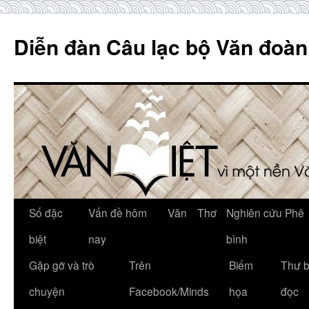
Skip
to
Diễn đàn Câu lạc bộ Văn đoàn
content
Số đặc
Vấn đề hôm
Văn
Thơ
Nghiên cứu Phê
biệt
nay
bình
Gặp gỡ và trò
Trên
Biếm
Thư 
chuyện
Facebook/Minds
họa
đọc