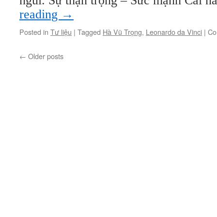
ngủi. Sự thận trọng – Sức mạnh Cái 
reading
→
Posted in
Tư liệu
|
Tagged
Hà Vũ Trọng
,
Leonardo da Vinci
|
Co
←
Older posts