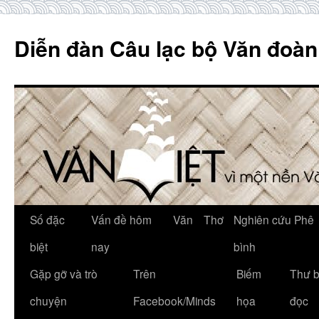
Skip
to
Diễn đàn Câu lạc bộ Văn đoàn
content
Số đặc
Vấn đề hôm
Văn
Thơ
Nghiên cứu Phê
biệt
nay
bình
Gặp gỡ và trò
Trên
Biếm
Thư 
chuyện
Facebook/Minds
họa
đọc