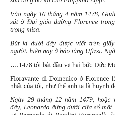
sau đó giao lại cho Filippino Lippi.
Vào ngày 16 tháng 4 năm 1478, Giuli
sát ở Đại giáo đường Florence trong
trọng misa.
Bút kí dưới đây được viết trên giấ
người, hiện nay ở bảo tàng Ufizzi. Ngà
….1478 tôi bắt đầu vẽ hai bức Đức 
Fioravante di Domenico ở Florence l
nhất của tôi, như thể anh ta là huynh đ
Ngày 29 tháng 12 năm 1479, hoặc 
đây, Leonardo đứng dưới cửa sổ một B
vẽ Bernardo di Bandini Baroncelli, k