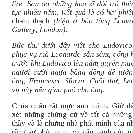
lire. Sau đó những hoạ sĩ đòi trả thê
tục nhiều năm. Kết quả là có hai phi
nham thạch
(hiện ở bảo tàng Louvre
Gallery, London).
Bức thư dưới đây viết cho Ludovico 
phục vụ mà Leonardo sẵn sàng cống h
trước khi Ludovico lên nắm quyền mu
người cưỡi ngựa bằng đồng để tưởn
ông, Francesco Sforza. Cuối thư, Le
vụ này nên giao phó cho ông.
Chúa quân rất mực anh minh. Giờ đ
xét những chứng cứ về tất cả những
thầy và là những nhà phát minh của n
rằng sự phát minh và vận hành của n