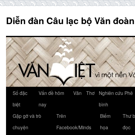
Skip
to
Diễn đàn Câu lạc bộ Văn đoàn
content
Số đặc
Vấn đề hôm
Văn
Thơ
Nghiên cứu Phê
biệt
nay
bình
Gặp gỡ và trò
Trên
Biếm
Thư 
chuyện
Facebook/Minds
họa
đọc