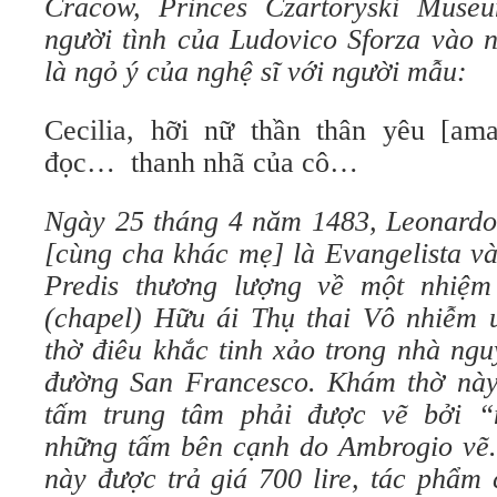
Cracow, Princes Czartoryski Museu
người tình của Ludovico Sforza vào 
là ngỏ ý của nghệ sĩ với người mẫu:
Cecilia, hỡi nữ thần thân yêu [amat
đọc… thanh nhã của cô…
Ngày 25 tháng 4 năm 1483, Leonardo 
[cùng cha khác mẹ] là Evangelista v
Predis thương lượng về một nhiệ
(chapel) Hữu ái Thụ thai Vô nhiễm 
thờ điêu khắc tinh xảo trong nhà ng
đường San Francesco. Khám thờ này
tấm trung tâm phải được vẽ bởi “
những tấm bên cạnh do Ambrogio vẽ
này được trả giá 700 lire, tác phẩm