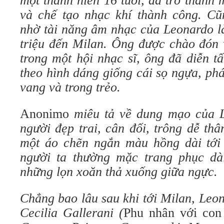
một thanh niên 16 tuổi, đã trở thành m
và chế tạo nhạc khí thành công. Cũn
nhờ tài năng âm nhạc của Leonardo l
triệu đến Milan. Ông được chào đón 
trong một hội nhạc sĩ, ông đã diễn t
theo hình dáng giống cái sọ ngựa, ph
vang và trong trẻo.
Anonimo
miêu tả về dung mạo của 
người đẹp trai, cân đối, trông dễ th
một áo chẽn ngắn màu hồng dài tới 
người ta thường mặc trang phục dà
những lọn xoăn thả xuống giữa ngực.
Chẳng bao lâu sau khi tới Milan, Leo
Cecilia Gallerani (
Phu nhân với con