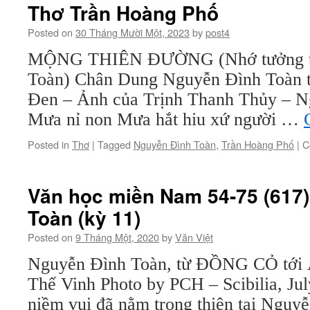
Thơ Trần Hoàng Phố
Posted on
30 Tháng Mười Một, 2023
by
post4
MỘNG THIÊN ĐƯỜNG (Nhớ tưởng th
Toàn) Chân Dung Nguyễn Đình Toàn t
Đen – Ảnh của Trịnh Thanh Thủy – N
Mưa nỉ non Mưa hắt hiu xứ người …
Posted in
Thơ
|
Tagged
Nguyễn Đình Toàn
,
Trần Hoàng Phố
|
C
Văn học miền Nam 54-75 (617)
Toàn (kỳ 11)
Posted on
9 Tháng Một, 2020
by
Văn Việt
Nguyễn Đình Toàn, từ ĐỒNG CỎ tớ
Thế Vinh Photo by PCH – Scibilia, Jul
niềm vui đã nằm trong thiên tai Ngu