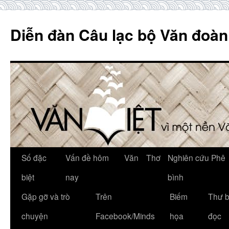
Skip
to
Diễn đàn Câu lạc bộ Văn đoàn
content
Số đặc
Vấn đề hôm
Văn
Thơ
Nghiên cứu Phê
biệt
nay
bình
Gặp gỡ và trò
Trên
Biếm
Thư 
chuyện
Facebook/Minds
họa
đọc