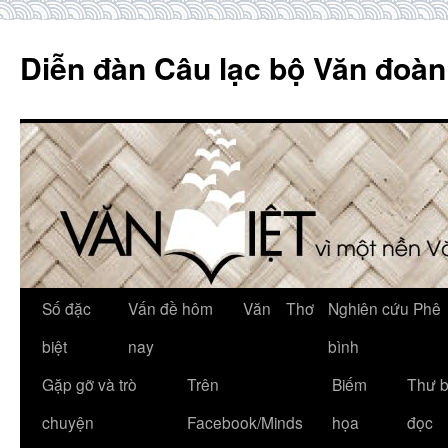
Skip
to
Diễn đàn Câu lạc bộ Văn đoàn
content
Số đặc
Vấn đề hôm
Văn
Thơ
Nghiên cứu Phê
biệt
nay
bình
Gặp gỡ và trò
Trên
Biếm
Thư 
chuyện
Facebook/Minds
họa
đọc