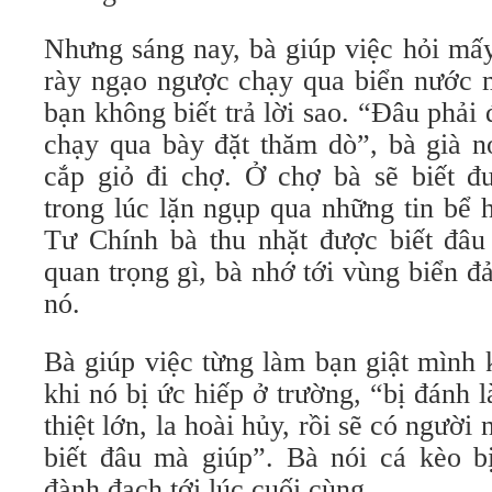
Nhưng sáng nay, bà giúp việc hỏi mấ
rày ngạo ngược chạy qua biển nước m
bạn không biết trả lời sao. “Đâu phải
chạy qua bày đặt thăm dò”, bà già n
cắp giỏ đi chợ. Ở chợ bà sẽ biết đư
trong lúc lặn ngụp qua những tin bể 
Tư Chính bà thu nhặt được biết đâu 
quan trọng gì, bà nhớ tới vùng biển đ
nó.
Bà giúp việc từng làm bạn giật mình 
khi nó bị ức hiếp ở trường, “bị đánh l
thiệt lớn, la hoài hủy, rồi sẽ có người
biết đâu mà giúp”. Bà nói cá kèo b
đành đạch tới lúc cuối cùng.