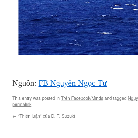
Nguồn:
FB Nguyễn Ngọc Tư
This entry was posted in
Trên Facebook/Minds
and tagged
Nguy
permalink
.
←
“Thiền luận” của D. T. Suzuki