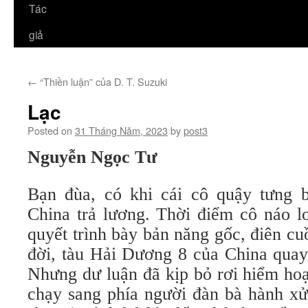
Tác
giả
←
“Thiền luận” của D. T. Suzuki
Lạc
Posted on
31 Tháng Năm, 2023
by
post3
Nguyễn Ngọc Tư
Bạn đùa, có khi cái cô quậy tưng 
China trả lương. Thời điểm cô náo l
quyết trình bày bản năng gốc, điên c
đời, tàu Hải Dương 8 của China quay 
Nhưng dư luận đã kịp bỏ rơi hiểm ho
chạy sang phía người đàn bà hành xử