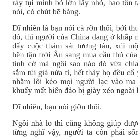
rày tụi mình bỏ lớn lấy nhỏ, hao tổn 
nói, có chút bẽ bàng.
Dĩ nhiên là bạn nói cà rỡn thôi, bởi t
đó, thì người của China đang ở khắp 
dấy cuộc thảm sát tương tàn, xúi mộ
bên tận trời Âu sang mua cầu thủ củ
tình cờ mà ngôi sao nào đó vừa chia
sắm túi giá nửa tỉ, hết thảy họ đều cố
nhằm lôi kéo mọi người lạc vào ma 
khuấy mất biển đảo bị giày xéo ngoài 
Dĩ nhiên, bạn nói giỡn thôi.
Ngồi nhà lo thì cũng không giúp đượ
từng nghĩ vậy, người ta còn phải s