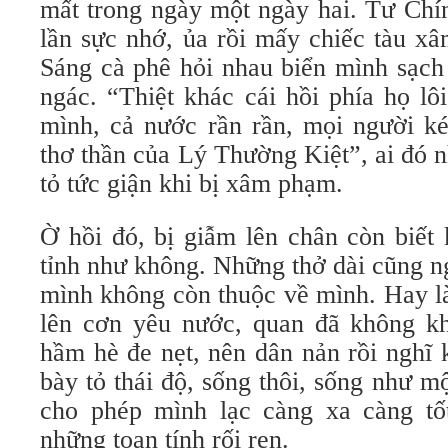
mất trong ngày một ngày hai. Tư Chín
lần sực nhớ, ủa rồi mấy chiếc tàu x
Sáng cà phê hỏi nhau biển mình sạch
ngác. “Thiệt khác cái hồi phía họ lô
mình, cả nước rần rần, mọi người k
thơ thần của Lý Thường Kiệt”, ai đó n
tỏ tức giận khi bị xâm phạm.
Ờ hồi đó, bị giẫm lên chân còn biết 
tỉnh như không. Những thở dài cũng n
mình không còn thuộc về mình. Hay l
lên cơn yêu nước, quan đã không khe
hầm hè đe nẹt, nên dân nản rồi nghĩ
bày tỏ thái độ, sống thôi, sống như mộ
cho phép mình lạc càng xa càng tố
những toan tính rối ren.