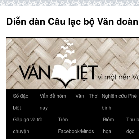
Skip
to
Diễn đàn Câu lạc bộ Văn đoàn
content
Số đặc
Vấn đề hôm
Văn
Thơ
Nghiên cứu Phê
biệt
nay
bình
Gặp gỡ và trò
Trên
Biếm
Thư 
chuyện
Facebook/Minds
họa
đọc