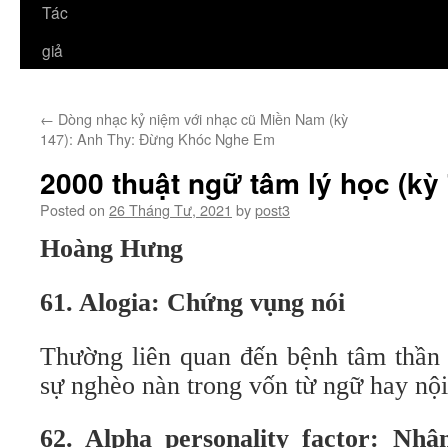
Tác
giả
←
Dòng nhạc kỷ niệm với nhạc cũ Miền Nam (kỳ
147): Anh Thy: Đừng Khóc Nghe Em
2000 thuật ngữ tâm lý học (kỳ 
Posted on
26 Tháng Tư, 2021
by
post3
Hoàng Hưng
61. Alogia: Chứng vụng nói
Thường liên quan đến bệnh tâm thần p
sự nghèo nàn trong vốn từ ngữ hay nội
62. Alpha personality factor: Nhâ