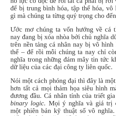
nỗ lực cô độc để rồi tất cả phải bị rơ
để bị trung bình hóa, tập thể hóa, vô
gì mà chúng ta từng quý trọng cho đế
Ước mơ chúng ta vốn hướng về cá th
nay đang bị xóa nhòa bởi chủ nghĩa d
trên nền tảng cá nhân nay bị vô hình
thể – để rồi mỗi chúng ta nay chỉ cò
nghĩa trong những đám mây tin tức k
dữ liệu của các đại công ty liên quốc.
Nói một cách phóng đại thì đây là mộ
hơn tất cả mọi thảm họa siêu hình m
đương đầu. Cá nhân tính của triết gi
binary logic.
Mọi ý nghĩa và giá trị 
một phiên bản kỹ thuật số vô nghĩa