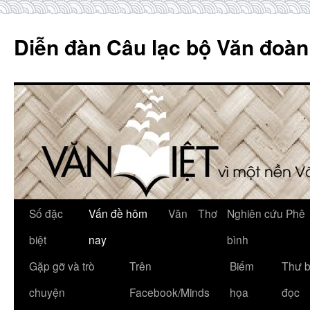
Skip
to
Diễn đàn Câu lạc bộ Văn đoàn
content
Số đặc
Vấn đề hôm
Văn
Thơ
Nghiên cứu Phê
biệt
nay
bình
Gặp gỡ và trò
Trên
Biếm
Thư 
chuyện
Facebook/Minds
họa
đọc