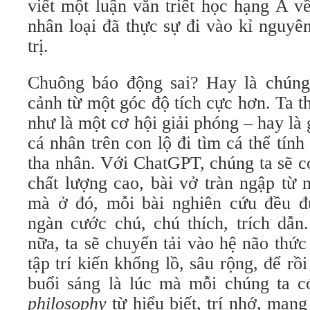
viết một luận văn triết học hạng A về
nhân loại đã thực sự đi vào kỉ nguyê
trị.
Chuông báo động sai? Hay là chúng 
cảnh từ một góc độ tích cực hơn. Ta 
như là một cơ hội giải phóng – hay là 
cá nhân trên con lộ đi tìm cá thể tín
tha nhân. Với ChatGPT, chúng ta sẽ có
chất lượng cao, bài vở tràn ngập từ 
mà ở đó, mỗi bài nghiên cứu đều đư
ngàn cước chú, chú thích, trích dẫ
nữa, ta sẽ chuyển tải vào hệ não thứ
tập trí kiến khổng lồ, sâu rộng, để rồ
buổi sáng là lúc mà mỗi chúng ta 
philosophy
từ hiểu biết, trí nhớ, man