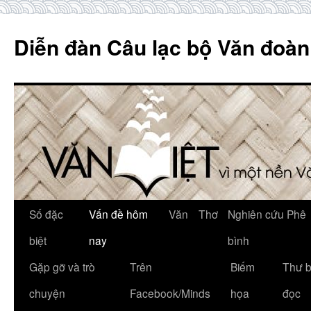
Skip
to
Diễn đàn Câu lạc bộ Văn đoàn
content
Số đặc
Vấn đề hôm
Văn
Thơ
Nghiên cứu Phê
biệt
nay
bình
Gặp gỡ và trò
Trên
Biếm
Thư 
chuyện
Facebook/Minds
họa
đọc