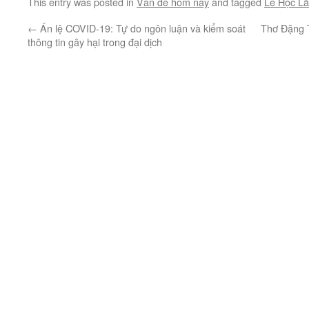
This entry was posted in
Vấn đề hôm nay
and tagged
Lê Học L
←
Án lệ COVID-19: Tự do ngôn luận và kiểm soát
Thơ Đặng T
thông tin gây hại trong đại dịch