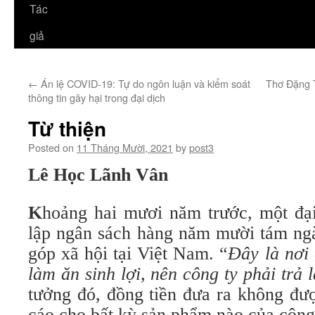
Tác
giả
←
Án lệ COVID-19: Tự do ngôn luận và kiểm soát
Thơ Đặng T
thông tin gây hại trong đại dịch
Từ thiện
Posted on
11 Tháng Mười, 2021
by
post3
Lê Học Lãnh Vân
K
hoảng hai mươi năm trước, một đại
lập ngân sách hàng năm mười tám ng
góp xã hội tại Việt Nam. “
Đây là nơi 
làm ăn sinh lợi, nên công ty phải trả 
tưởng đó, đồng tiền đưa ra không đư
cáo cho bất kỳ sản phẩm nào của công 