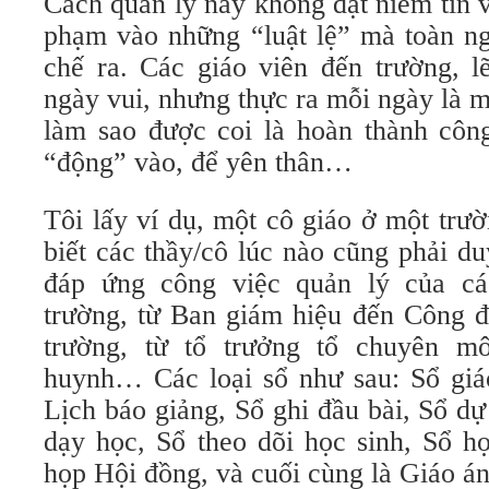
Cách quản lý này không đặt niềm tin v
phạm vào những “luật lệ” mà toàn ng
chế ra. Các giáo viên đến trường, l
ngày vui, nhưng thực ra mỗi ngày là 
làm sao được coi là hoàn thành công
“động” vào, để yên thân…
Tôi lấy ví dụ, một cô giáo ở một tr
biết các thầy/cô lúc nào cũng phải duy
đáp ứng công việc quản lý của cá
trường, từ Ban giám hiệu đến Công đ
trường, từ tổ trưởng tổ chuyên 
huynh… Các loại sổ như sau: Sổ giá
Lịch báo giảng, Sổ ghi đầu bài, Sổ dự
dạy học, Sổ theo dõi học sinh, Sổ h
họp Hội đồng, và cuối cùng là Giáo án