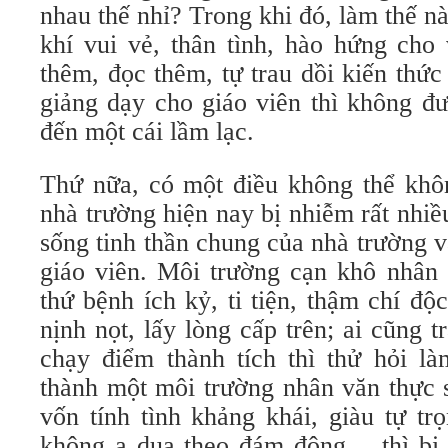
nhau thế nhỉ? Trong khi đó, làm thế n
khí vui vẻ, thân tình, hào hứng cho 
thêm, đọc thêm, tự trau dồi kiến thứ
giảng dạy cho giáo viên thì không đư
đến một cái lầm lạc.
Thứ nữa, có một điều không thể khôn
nhà trường hiện nay bị nhiễm rất nhiề
sống tinh thần chung của nhà trường 
giáo viên. Môi trường cạn khô nhân 
thứ bệnh ích kỷ, ti tiện, thậm chí độ
nịnh nọt, lấy lòng cấp trên; ai cũng t
chạy điểm thành tích thì thử hỏi là
thành một môi trường nhân văn thực 
vốn tính tình khảng khái, giàu tự tr
không a dua theo đám đông… thì bị 