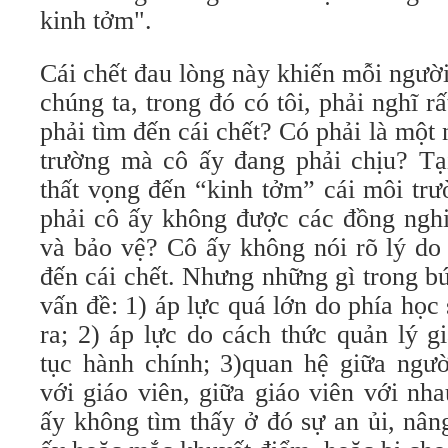
kinh tởm".
Cái chết đau lòng này khiến mỗi ngườ
chúng ta, trong đó có tôi, phải nghĩ r
phải tìm đến cái chết? Có phải là một 
trường mà cô ấy đang phải chịu? Tạ
thất vọng đến “kinh tởm” cái môi tr
phải cô ấy không được các đồng nghi
và bảo vệ? Cô ấy không nói rõ lý do 
đến cái chết. Nhưng những gì trong bứ
vấn đề: 1) áp lực quá lớn do phía học
ra; 2) áp lực do cách thức quản lý g
tục hành chính; 3)quan hệ giữa ngườ
với giáo viên, giữa giáo viên với nh
ấy không tìm thấy ở đó sự an ủi, nân