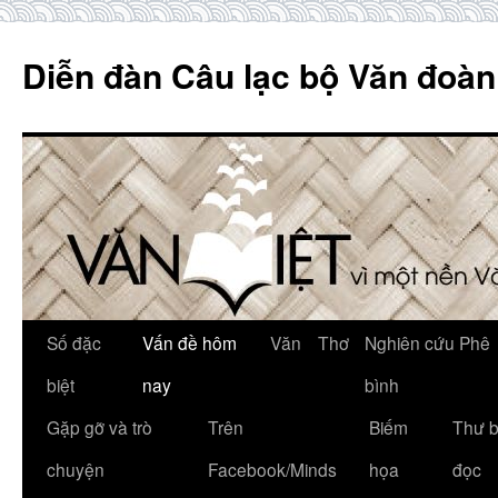
Skip
to
Diễn đàn Câu lạc bộ Văn đoàn
content
Số đặc
Vấn đề hôm
Văn
Thơ
Nghiên cứu Phê
biệt
nay
bình
Gặp gỡ và trò
Trên
Biếm
Thư 
chuyện
Facebook/Minds
họa
đọc