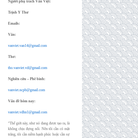
Người phụ trách Văn Việt:
Trịnh Y Thư
Emails:
Văn:
vanviet.van14@gmail.com
Thơ:
tho.vanviet.vd@gmail.com
Nghiên cứu – Phê bình:
vanviet.ncpb@gmail.com
Vấn đề hôm nay:
vanviet.vdhn1@gmail.com
“Thế giới này, như nó đang được tạo ra, là
không chịu đựng nổi. Nên tôi cần có mặt
trăng, tôi cần niềm hạnh phúc hoặc cần sự