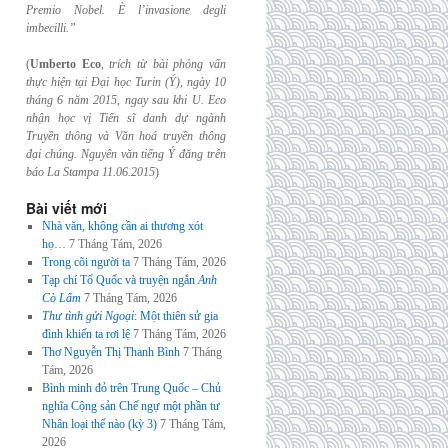
Premio Nobel. È l’invasione
degli
imbecilli.”
(
Umberto Eco
,
trích từ bài phỏng vấn
thực hiện tại Đại học Turin (Ý), ngày 10
tháng 6
năm 2015, ngay sau khi U. Eco
nhận học vị Tiến sĩ danh dự ngành
Truyền thông và
Văn hoá truyền thông
đại chúng. Nguyên văn tiếng Ý đăng trên
báo La Stampa
11.06.2015
)
Bài viết mới
Nhà văn, không cần ai thương xót
họ…
7 Tháng Tám, 2026
Trong cõi người ta
7 Tháng Tám, 2026
Tạp chí Tổ Quốc và truyện ngắn
Anh
Cò Lấm
7 Tháng Tám, 2026
Thư tình gửi Ngoại
: Một thiên sử gia
đình khiến ta rơi lệ
7 Tháng Tám, 2026
Thơ Nguyễn Thị Thanh Bình
7 Tháng
Tám, 2026
Bình minh đỏ trên Trung Quốc – Chủ
nghĩa Cộng sản Chế ngự một phần tư
Nhân loại thế nào (kỳ 3)
7 Tháng Tám,
2026