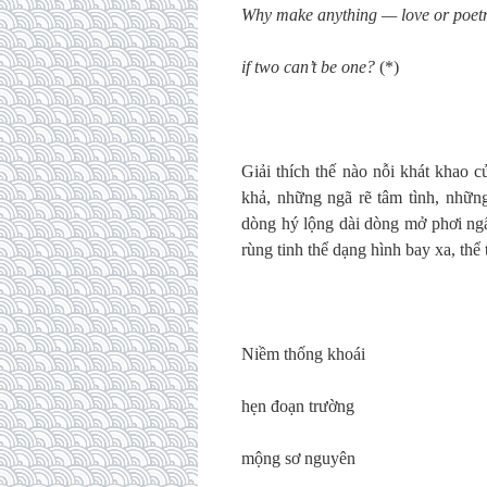
Why make anything — love or poet
if two can’t be one?
(*)
Giải thích thế nào nỗi khát khao 
khả, những ngã rẽ tâm tình, nhữn
dòng hý lộng dài dòng mở phơi ngấn
rùng tinh thể dạng hình bay xa, thể 
Niềm thống khoái
hẹn đoạn trường
mộng sơ nguyên