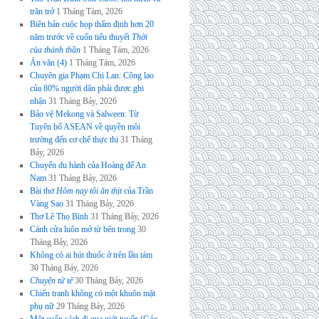
trăn trở
1 Tháng Tám, 2026
Biên bản cuộc họp thẩm định hơn 20
năm trước về cuốn tiểu thuyết
Thời
của thánh thần
1 Tháng Tám, 2026
Án văn (4)
1 Tháng Tám, 2026
Chuyên gia Phạm Chi Lan: Công lao
của 80% người dân phải được ghi
nhận
31 Tháng Bảy, 2026
Bảo vệ Mekong và Salween: Từ
Tuyên bố ASEAN về quyền môi
trường đến cơ chế thực thi
31 Tháng
Bảy, 2026
Chuyến du hành của Hoàng đế An
Nam
31 Tháng Bảy, 2026
Bài thơ
Hôm nay tôi ăn thịt
của Trần
Vàng Sao
31 Tháng Bảy, 2026
Thơ Lê Thọ Bình
31 Tháng Bảy, 2026
Cánh cửa luôn mở từ bên trong
30
Tháng Bảy, 2026
Không có ai hút thuốc ở trên lầu tám
30 Tháng Bảy, 2026
Chuyện tử tế
30 Tháng Bảy, 2026
Chiến tranh không có một khuôn mặt
phụ nữ
29 Tháng Bảy, 2026