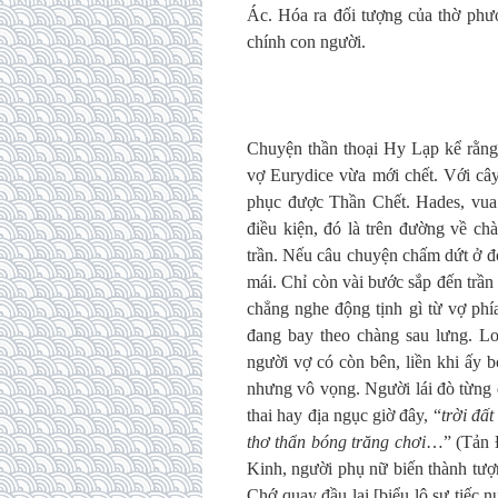
Ác. Hóa ra đối tượng của thờ phư
chính con người.
Chuyện thần thoại Hy Lạp kể rằng
vợ Eurydice vừa mới chết. Với câ
phục được Thần Chết. Hades, vua
điều kiện, đó là trên đường về c
trần. Nếu câu chuyện chấm dứt ở đ
mái. Chỉ còn vài bước sắp đến trần
chẳng nghe động tịnh gì từ vợ phí
đang bay theo chàng sau lưng. L
người vợ có còn bên, liền khi ấy b
nhưng vô vọng. Người lái đò từng 
thai hay địa ngục giờ đây, “
trời đấ
thơ thẩn bóng trăng chơi
…” (Tản Đ
Kinh, người phụ nữ biến thành tượ
Chớ quay đầu lại [biểu lộ sự tiếc n