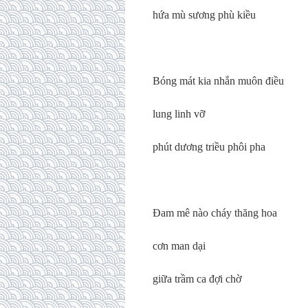
hứa mù sương phù kiều
Bóng mát kia nhắn muôn điều
lung linh vỡ
phút dương triều phôi pha
Đam mê nào cháy thăng hoa
cơn man dại
giữa trầm ca đợi chờ