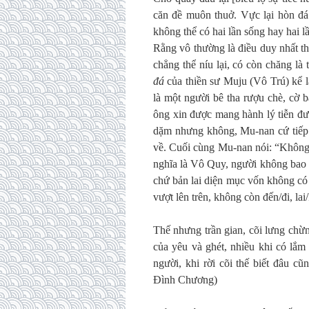
căn đề muôn thuở. Vực lại hòn đá 
không thể có hai lần sống hay hai l
Rằng vô thường là điều duy nhất th
chẳng thể níu lại, có còn chăng là 
đá
của thiền sư Muju (Vô Trú) kể 
là một người bê tha rượu chè, cờ 
ông xin được mang hành lý tiễn đư
dặm nhưng không, Mu-nan cứ tiếp 
về. Cuối cùng Mu-nan nói: “Không,
nghĩa là Vô Quy, người không bao g
chứ bản lai diện mục vốn không có 
vượt lên trên, không còn đến/đi, lai
Thế nhưng trần gian, cõi lưng chừn
của yêu và ghét, nhiều khi có lắm
người, khi rời cõi thế biết đâu cũ
Đình Chương)