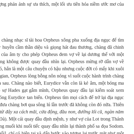
ợng phản ảnh sự ưa thích, một lối ưu tiên hóa niềm ước mơ của
 chàng nhạc sĩ tài hoa Orpheus xông pha xuống địa ngục để tìm
y huyền cầm thần diệu và giọng hát đau thương, chàng đã chinh
 của âm ty cho phép Orpheus đem vợ về lại dương thế với một
hàng không được quay đầu nhìn lại. Orpheus mừng rỡ dẫn vợ về
ó, hẳn là một câu chuyện có hậu nhưng cuộc đời có mấy khi xuôi
 gian, Orpheus lòng bỗng nôn nóng vì suốt cuộc hành trình chàng
a sau. Chàng nào biết, Eurydice vẫn còn là kẻ âm, một bóng ma
o sợ Hades gạt gẫm mình, Orpheus quay đầu lại kiểm soát xem
óng Eurydice tan biến. Orpheus tìm mọi cách để trở lại địa ngục
đưa chàng bơi qua sông lú lần trước đã không còn đó nữa. Thiên
t từ đây xa cách mãi, cửa động, đầu non, đường lối cũ, ngàn năm
à). Một cái quay đầu định mệnh, y như vợ của Lot trong Thánh
ng muối khi nuối tiếc quay đầu nhìn lại thành phố sa đọa Sodom.
uối], chỉ có hiện tại và dấn bước vào tương lai trước mặt như một