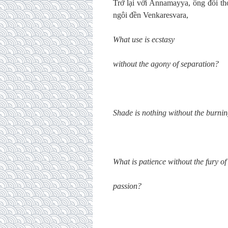
Trở lại với Annamayya, ông đối tho
ngôi đền Venkaresvara,
What use is ecstasy
without the agony of separation?
Shade is nothing without the burnin
What is patience without the fury of
passion?