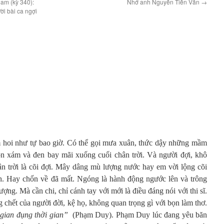
am (kỳ 340):
Nhớ anh Nguyễn Tiến Văn
→
i bài ca ngợi
hoi như tự bao giờ. Có thể gọi mưa xuân, thức dậy những mầm
ọn xám và đen bay mãi xuống cuối chân trời. Và người đợi, khô
ân trời là cõi đợi. Mây dâng mù lượng nước hay em vời lộng cõi
. Hay chốn về đã mất. Ngóng là hành động ngước lên và trông
ượng. Mà cần chi, chỉ cánh tay với mới là điều đáng nói với thi sĩ.
chết của người đời, kệ họ, không quan trọng gì với bọn làm thơ.
gian đụng thời gian”
(Phạm Duy). Phạm Duy lúc đang yêu băn