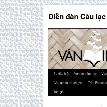
Skip
to
Diễn đàn Câu lạc
content
Số đặc biệt
Vấn đề hôm nay
Văn
Gặp gỡ và trò chuyện
Trên Faceboo
Tác giả