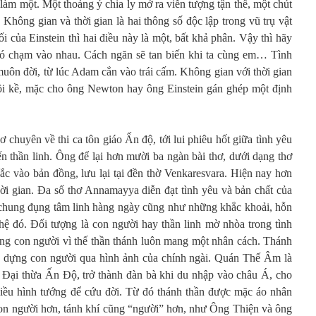
 làm một. Một thoáng ý chia ly mở ra viễn tượng tận thế, một chút
. Không gian và thời gian là hai thông số độc lập trong vũ trụ vật
i của Einstein thì hai điều này là một, bất khả phân. Vậy thì hãy
 có chạm vào nhau. Cách ngăn sẽ tan biến khi ta cùng em… Tình
ự muôn đời, từ lúc Adam cắn vào trái cấm. Không gian với thời gian
ồi kề, mặc cho ông Newton hay ông Einstein gán ghép một định
chuyên về thi ca tôn giáo Ấn độ, tới lui phiêu hốt giữa tình yêu
n thần linh. Ông để lại hơn mười ba ngàn bài thơ, dưới dạng thơ
c vào bản đồng, lưu lại tại đền thờ Venkaresvara. Hiện nay hơn
hời gian. Đa số thơ Annamayya diễn đạt tình yêu và bản chất của
 chung đụng tâm linh hàng ngày cũng như những khắc khoải, hỗn
 hệ đó. Đối tượng là con người hay thần linh mờ nhòa trong tình
ưởng con người vì thế thần thánh luôn mang một nhân cách. Thánh
o dựng con người qua hình ảnh của chính ngài. Quán Thế Âm là
 Đại thừa Ấn Độ, trở thành đàn bà khi du nhập vào châu Á, cho
iều hình tướng để cứu đời. Từ đó thánh thần được mặc áo nhân
 con người hơn, tánh khí cũng “người” hơn, như Ông Thiện và ông