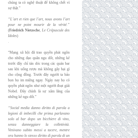
chúng ta có nghệ thuật để không chết vì
sự thật.”
“L’art et rien que l’art, nous avons l’art
pour ne point mourir de la vérité.”
(
Friedrich
Nietzsche
,
Le Crépuscule des
Idoles
)
.
“Mạng xã hội đã trao quyền phát ngôn
cho những đạo quân ngu dốt, những kẻ
trước đây chỉ tán dóc trong các quán bar
sau khi uống rượu mà không gây hại gì
cho cộng đồng. Trước đây người ta bảo
bọn họ im miệng ngay. Ngày nay họ có
quyền phát ngôn như một người đoạt giải
Nobel. Đây chính là sự xâm lăng của
những kẻ ngu dốt.”
“Social media danno diritto di parola a
legioni di imbecilli che prima parlavano
solo al
bar dopo un bicchiere di vino,
senza danneggiare la collettività.
Venivano subito messi a
tacere, mentre
ora hanno lo stesso diritto di parola di un