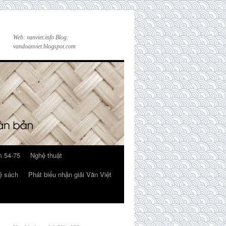
Web: vanviet.info Blog:
vandoanviet.blogspot.com
 54-75
Nghệ thuật
ệ sách
Phát biểu nhận giải Văn Việt