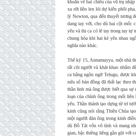
khoăn về hai chiều của vũ trụ nhập
xa rời liền len lỏi dự kiến phôi pha
lý Newton, qua đến thuyết tương đố
dang tay với, cho dù hai cột mốc
yêu và thi ca có lẽ tay trong tay t
chung hòa khi hai kẻ yêu nhau ng
nghĩa nào khác.
Thế kỷ 15, Annamayya, một nhà thơ 
rất cõi người và khát khao nhắm đế
ca bằng ngôn ngữ Telugu, được khắ
nửa số bản đồng đã thất lạc theo t
thần linh mà ông được biết qua sự
loạn của chính ông trong mối liên
yêu. Thần thánh tạo dựng từ trí t
kinh cũng nói rằng Thiên Chúa tạ
một người đàn ông trong kinh điển
dù Bồ Tát vốn vô tính và mang nh
gian, bậc thiêng liêng gần gũi với