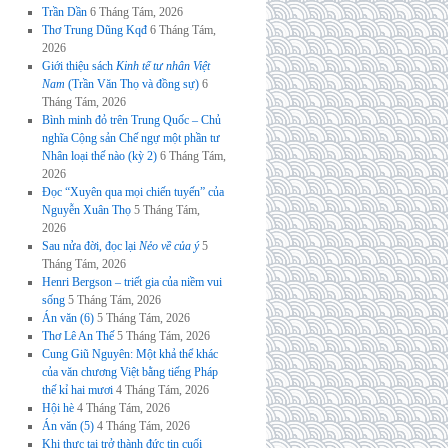
Trần Dần
6 Tháng Tám, 2026
Thơ Trung Dũng Kqđ
6 Tháng Tám,
2026
Giới thiệu sách
Kinh tế tư nhân Việt
Nam
(Trần Văn Thọ và đồng sự)
6
Tháng Tám, 2026
Bình minh đỏ trên Trung Quốc – Chủ
nghĩa Cộng sản Chế ngự một phần tư
Nhân loại thế nào (kỳ 2)
6 Tháng Tám,
2026
Đọc “Xuyên qua mọi chiến tuyến” của
Nguyễn Xuân Thọ
5 Tháng Tám,
2026
Sau nửa đời, đọc lại
Nẻo về của ý
5
Tháng Tám, 2026
Henri Bergson – triết gia của niềm vui
sống
5 Tháng Tám, 2026
Án văn (6)
5 Tháng Tám, 2026
Thơ Lê An Thế
5 Tháng Tám, 2026
Cung Giũ Nguyên: Một khả thể khác
của văn chương Việt bằng tiếng Pháp
thế kỉ hai mươi
4 Tháng Tám, 2026
Hội hè
4 Tháng Tám, 2026
Án văn (5)
4 Tháng Tám, 2026
Khi thực tại trở thành đức tin cuối