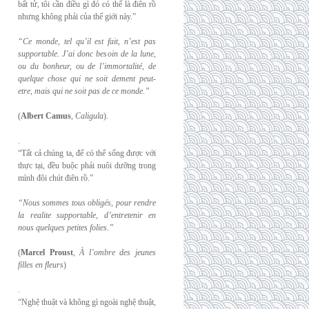
bất tử, tôi cần điều gì đó có thể là điên rồ
nhưng không phải của thế giới này.”
“Ce monde, tel qu’il est fait, n’est pas
supportable. J’ai donc besoin de la lune,
ou du
bonheur, ou de l’immortalité, de
quelque chose qui ne soit dement peut-
etre, mais qui
ne soit pas de ce monde.”
(
Albert Camus
,
Caligula
).
.
“Tất cả chúng ta, để có thể sống được với
thực tại, đều buộc phải nuôi dưỡng trong
mình đôi chút điên rồ.”
“Nous sommes tous obligés, pour rendre
la realite supportable, d’entretenir en
nous
quelques petites folies.”
(
Marcel Proust
,
À l’ombre des jeunes
filles en fleurs
)
.
“Nghệ thuật và không gì ngoài nghệ thuật,