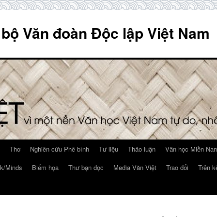
 bộ Văn đoàn Độc lập Việt Nam
Thơ
Nghiên cứu Phê bình
Tư liệu
Thảo luận
Văn học Miền Nam
k/Minds
Biếm họa
Thư bạn đọc
Media Văn Việt
Trao đổi
Trên k