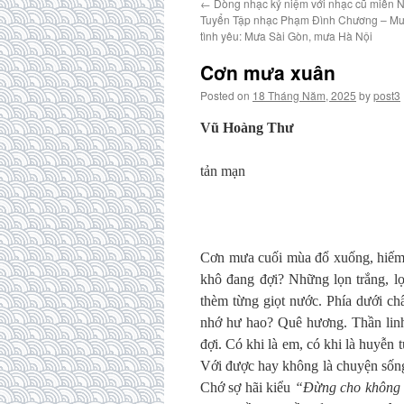
←
Dòng nhạc kỷ niệm với nhạc cũ miền N
Tuyển Tập nhạc Phạm Đình Chương – Mườ
tình yêu: Mưa Sài Gòn, mưa Hà Nội
Cơn mưa xuân
Posted on
18 Tháng Năm, 2025
by
post3
Vũ Hoàng Thư
tản mạn
Cơn mưa cuối mùa đổ xuống, hiếm 
khô đang đợi? Những lọn trắng, l
thèm từng giọt nước. Phía dưới ch
nhớ hư hao? Quê hương. Thần linh
đợi. Có khi là em, có khi là huyễn t
Với được hay không là chuyện sống 
Chớ sợ hãi kiểu
“Đừng cho không 