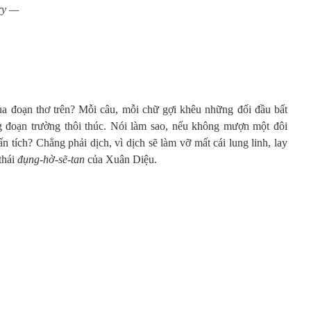
ry —
của đoạn thơ trên? Mỗi câu, mỗi chữ gợi khêu những đối đầu bất
g đoạn trường thôi thúc. Nói làm sao, nếu không mượn một đôi
 tích? Chẳng phải dịch, vì dịch sẽ làm vỡ mất cái lung linh, lay
thái
đụng-hờ-sẽ-tan
của Xuân Diệu.