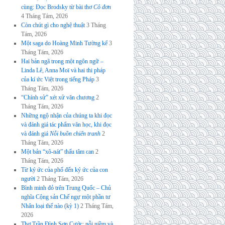
cùng: Đọc Brodsky từ bài thơ
Cô đơn
4 Tháng Tám, 2026
Còn chút gì cho nghệ thuật
3 Tháng
Tám, 2026
Một saga do Hoàng Minh Tường kể
3
Tháng Tám, 2026
Hai bản ngã trong một ngôn ngữ –
Linda Lê, Anna Moï và hai thi pháp
của kí ức Việt trong tiếng Pháp
3
Tháng Tám, 2026
“Chính sử” xét xử văn chương
2
Tháng Tám, 2026
Những ngộ nhận của chúng ta khi đọc
và đánh giá tác phẩm văn học, khi đọc
và đánh giá
Nỗi buồn chiến tranh
2
Tháng Tám, 2026
Một bản “xô-nát” thấu tâm can
2
Tháng Tám, 2026
Từ ký ức của phố đến ký ức của con
người
2 Tháng Tám, 2026
Bình minh đỏ trên Trung Quốc – Chủ
nghĩa Cộng sản Chế ngự một phần tư
Nhân loại thế nào (kỳ 1)
2 Tháng Tám,
2026
Thơ Trần Đình Sơn Cước: nỗi niềm và