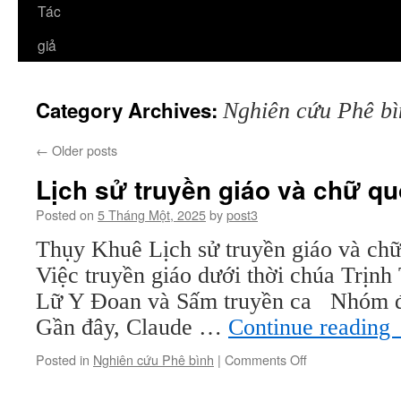
Tác
giả
Category Archives:
Nghiên cứu Phê bì
←
Older posts
Lịch sử truyền giáo và chữ qu
Posted on
5 Tháng Một, 2025
by
post3
Thụy Khuê Lịch sử truyền giáo và ch
Việc truyền giáo dưới thời chúa Trịnh
Lữ Y Đoan và Sấm truyền ca Nhóm 
Gần đây, Claude …
Continue reading
on
Posted in
Nghiên cứu Phê bình
|
Comments Off
Lịch
sử