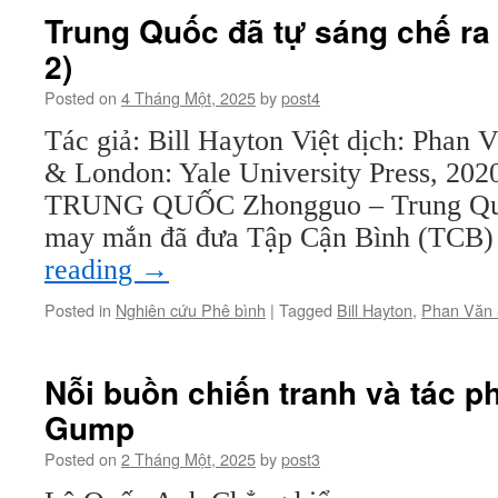
truyền
Trung Quốc đã tự sáng chế ra 
giáo
2)
và
chữ
Posted on
4 Tháng Một, 2025
by
post4
quốc
ngữ
Tác giả: Bill Hayton Việt dịch: Pha
(17)
& London: Yale University Press, 
TRUNG QUỐC Zhongguo – Trung Quố
may mắn đã đưa Tập Cận Bình (TCB)
reading
→
Posted in
Nghiên cứu Phê bình
|
Tagged
Bill Hayton
,
Phan Văn
Nỗi buồn chiến tranh và tác ph
Gump
Posted on
2 Tháng Một, 2025
by
post3