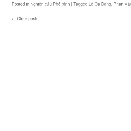
Posted in
Nghiên cứu Phê bình
|
Tagged
Lê Oa Đằng
,
Phan Vă
–
hết)
←
Older posts