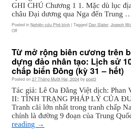
GHI CHÚ Chương 1 1. Mặc dù lục địa 
châu Đại dương qua Nga đến Trung 
Posted in
Nghiên cứu Phê bình
|
Tagged
Dan Slater
,
Joseph W
on
Off
Từ
Phát
triển
Từ mở rộng biên cương trên b
đến
dựng đảo nhân tạo: Lịch sử 1
Dân
chủ
chấp biển Đông (kỳ 31 – hết)
–
Sự
Posted on
27 Tháng Mười Hai, 2024
by
post3
Biến
đổi
Tác giả: Lê Oa Đằng Việt dịch: Pha
của
II: TÌNH TRẠNG PHÁP LÝ CỦA 
châu
Tranh cãi lớn nhất trong tranh chấp 
Á
Hiện
chính là đường 9 đoạn của Trung Qu
đại
reading
→
(kỳ
14