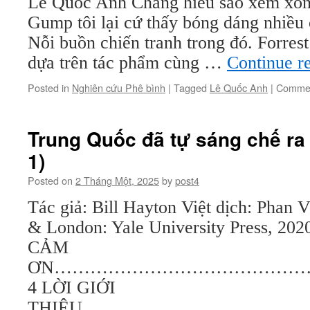
Lê Quốc Anh Chẳng hiểu sao xem xon
Gump tôi lại cứ thấy bóng dáng nhiều c
Nỗi buồn chiến tranh trong đó. Forre
dựa trên tác phẩm cùng …
Continue r
Posted in
Nghiên cứu Phê bình
|
Tagged
Lê Quốc Anh
|
Commen
Trung Quốc đã tự sáng chế ra 
1)
Posted on
2 Tháng Một, 2025
by
post4
Tác giả: Bill Hayton Việt dịch: Pha
& London: Yale University Press, 
CẢM
ƠN…………………………………
4 LỜI GIỚI
THIỆU……………………………