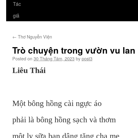
Tác
giả
←
Thơ Nguyễn Viện
Trò chuyện trong vườn vu lan
Posted on
30 Tháng Tám, 2023
by
post3
Liêu Thái
Một bông hồng cài ngực áo
phải là bông hồng sạch và thơm
một ly sữa bạn dâng tặng cha mẹ