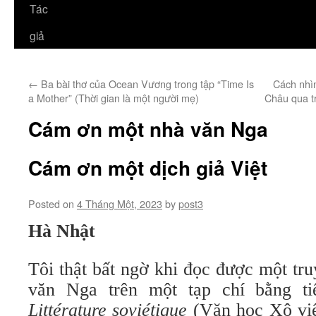
Tác
giả
←
Ba bài thơ của Ocean Vương trong tập “Time Is
Cách nhì
a Mother” (Thời gian là một người mẹ)
Châu qua t
Cám ơn một nhà văn Nga
Cám ơn một dịch giả Việt
Posted on
4 Tháng Một, 2023
by
post3
Hà Nhật
Tôi thật bất ngờ khi đọc được một tr
văn Nga trên một tạp chí bằng ti
Littérature soviétique
(Văn học Xô viế