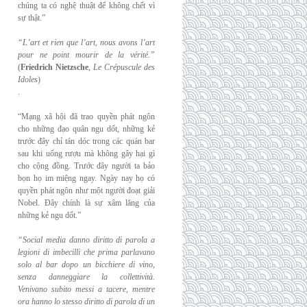
chúng ta có nghệ thuật để không chết vì
sự thật.”
“L’art et rien que l’art, nous avons l’art
pour ne point mourir de la vérité.”
(
Friedrich
Nietzsche
,
Le Crépuscule des
Idoles
)
.
“Mạng xã hội đã trao quyền phát ngôn
cho những đạo quân ngu dốt, những kẻ
trước đây chỉ tán dóc trong các quán bar
sau khi uống rượu mà không gây hại gì
cho cộng đồng. Trước đây người ta bảo
bọn họ im miệng ngay. Ngày nay họ có
quyền phát ngôn như một người đoạt giải
Nobel. Đây chính là sự xâm lăng của
những kẻ ngu dốt.”
“Social media danno diritto di parola a
legioni di imbecilli che prima parlavano
solo al
bar dopo un bicchiere di vino,
senza danneggiare la collettività.
Venivano subito messi a
tacere, mentre
ora hanno lo stesso diritto di parola di un