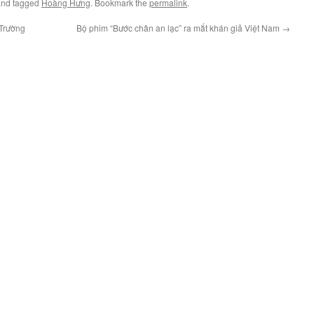
nd tagged
Hoàng Hưng
. Bookmark the
permalink
.
 Trường
Bộ phim “Bước chân an lạc” ra mắt khán giả Việt Nam
→