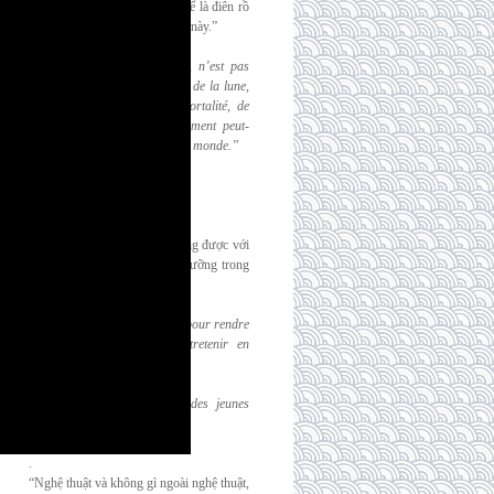
bất tử, tôi cần điều gì đó có thể là điên rồ
nhưng không phải của thế giới này.”
“Ce monde, tel qu’il est fait, n’est pas
supportable. J’ai donc besoin de la lune,
ou du
bonheur, ou de l’immortalité, de
quelque chose qui ne soit dement peut-
etre, mais qui
ne soit pas de ce monde.”
(
Albert Camus
,
Caligula
).
.
“Tất cả chúng ta, để có thể sống được với
thực tại, đều buộc phải nuôi dưỡng trong
mình đôi chút điên rồ.”
“Nous sommes tous obligés, pour rendre
la realite supportable, d’entretenir en
nous
quelques petites folies.”
(
Marcel Proust
,
À l’ombre des jeunes
filles en fleurs
)
.
“Nghệ thuật và không gì ngoài nghệ thuật,