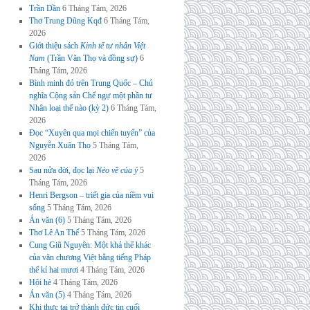
Trần Dần
6 Tháng Tám, 2026
Thơ Trung Dũng Kqđ
6 Tháng Tám,
2026
Giới thiệu sách
Kinh tế tư nhân Việt
Nam
(Trần Văn Thọ và đồng sự)
6
Tháng Tám, 2026
Bình minh đỏ trên Trung Quốc – Chủ
nghĩa Cộng sản Chế ngự một phần tư
Nhân loại thế nào (kỳ 2)
6 Tháng Tám,
2026
Đọc “Xuyên qua mọi chiến tuyến” của
Nguyễn Xuân Thọ
5 Tháng Tám,
2026
Sau nửa đời, đọc lại
Nẻo về của ý
5
Tháng Tám, 2026
Henri Bergson – triết gia của niềm vui
sống
5 Tháng Tám, 2026
Án văn (6)
5 Tháng Tám, 2026
Thơ Lê An Thế
5 Tháng Tám, 2026
Cung Giũ Nguyên: Một khả thể khác
của văn chương Việt bằng tiếng Pháp
thế kỉ hai mươi
4 Tháng Tám, 2026
Hội hè
4 Tháng Tám, 2026
Án văn (5)
4 Tháng Tám, 2026
Khi thực tại trở thành đức tin cuối