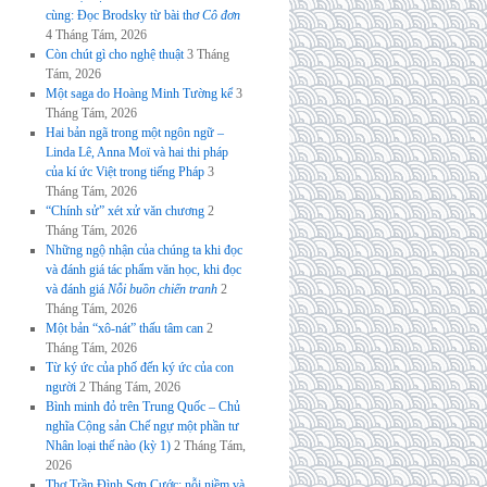
cùng: Đọc Brodsky từ bài thơ
Cô đơn
4 Tháng Tám, 2026
Còn chút gì cho nghệ thuật
3 Tháng
Tám, 2026
Một saga do Hoàng Minh Tường kể
3
Tháng Tám, 2026
Hai bản ngã trong một ngôn ngữ –
Linda Lê, Anna Moï và hai thi pháp
của kí ức Việt trong tiếng Pháp
3
Tháng Tám, 2026
“Chính sử” xét xử văn chương
2
Tháng Tám, 2026
Những ngộ nhận của chúng ta khi đọc
và đánh giá tác phẩm văn học, khi đọc
và đánh giá
Nỗi buồn chiến tranh
2
Tháng Tám, 2026
Một bản “xô-nát” thấu tâm can
2
Tháng Tám, 2026
Từ ký ức của phố đến ký ức của con
người
2 Tháng Tám, 2026
Bình minh đỏ trên Trung Quốc – Chủ
nghĩa Cộng sản Chế ngự một phần tư
Nhân loại thế nào (kỳ 1)
2 Tháng Tám,
2026
Thơ Trần Đình Sơn Cước: nỗi niềm và