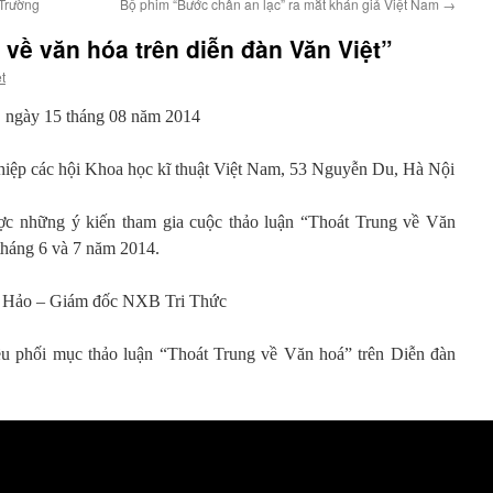
 Trường
Bộ phim “Bước chân an lạc” ra mắt khán giả Việt Nam
→
về văn hóa trên diễn đàn Văn Việt”
t
u, ngày 15 tháng 08 năm 2014
n hiệp các hội Khoa học kĩ thuật Việt Nam, 53 Nguyễn Du, Hà Nội
ược những ý kiến tham gia cuộc thảo luận “Thoát Trung về Văn
tháng 6 và 7 năm 2014.
hu Hảo – Giám đốc NXB Tri Thức
u phối mục thảo luận “Thoát Trung về Văn hoá” trên Diễn đàn