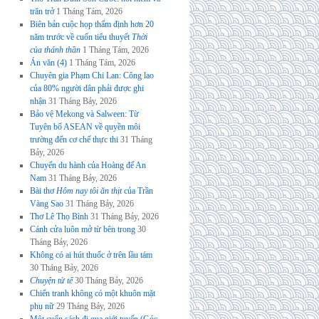
trăn trở
1 Tháng Tám, 2026
Biên bản cuộc họp thẩm định hơn 20
năm trước về cuốn tiểu thuyết
Thời
của thánh thần
1 Tháng Tám, 2026
Án văn (4)
1 Tháng Tám, 2026
Chuyên gia Phạm Chi Lan: Công lao
của 80% người dân phải được ghi
nhận
31 Tháng Bảy, 2026
Bảo vệ Mekong và Salween: Từ
Tuyên bố ASEAN về quyền môi
trường đến cơ chế thực thi
31 Tháng
Bảy, 2026
Chuyến du hành của Hoàng đế An
Nam
31 Tháng Bảy, 2026
Bài thơ
Hôm nay tôi ăn thịt
của Trần
Vàng Sao
31 Tháng Bảy, 2026
Thơ Lê Thọ Bình
31 Tháng Bảy, 2026
Cánh cửa luôn mở từ bên trong
30
Tháng Bảy, 2026
Không có ai hút thuốc ở trên lầu tám
30 Tháng Bảy, 2026
Chuyện tử tế
30 Tháng Bảy, 2026
Chiến tranh không có một khuôn mặt
phụ nữ
29 Tháng Bảy, 2026