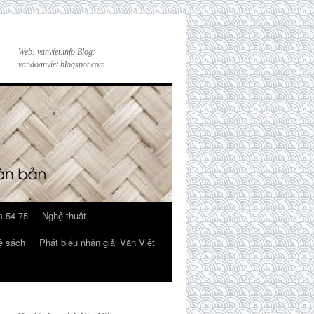
Web: vanviet.info Blog:
vandoanviet.blogspot.com
 54-75
Nghệ thuật
ệ sách
Phát biểu nhận giải Văn Việt