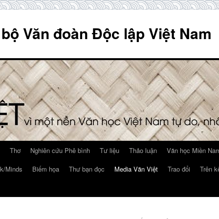
 bộ Văn đoàn Độc lập Việt Nam
Thơ
Nghiên cứu Phê bình
Tư liệu
Thảo luận
Văn học Miền Nam
k/Minds
Biếm họa
Thư bạn đọc
Media Văn Việt
Trao đổi
Trên k