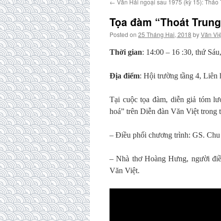
←
Văn Hải ngoại sau 1975 (kỳ 15): Thảo
Tọa đàm “Thoát Trung 
Posted on
25 Tháng Hai, 2018
by
Văn Việ
Thời gian
: 14:00 – 16 :30, thứ Sá
Địa điểm
: Hội trường tầng 4, Liê
Tại cuộc tọa đàm, diễn giả tóm l
hoá” trên Diễn đàn Văn Việt trong 
– Điều phối chương trình: GS. C
– Nhà thơ Hoàng Hưng, người điề
Văn Việt.