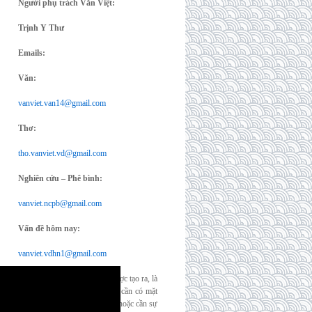
Người phụ trách Văn Việt:
Trịnh Y Thư
Emails:
Văn:
vanviet.van14@gmail.com
Thơ:
tho.vanviet.vd@gmail.com
Nghiên cứu – Phê bình:
vanviet.ncpb@gmail.com
Vấn đề hôm nay:
vanviet.vdhn1@gmail.com
“Thế giới này, như nó đang được tạo ra, là
không chịu đựng nổi. Nên tôi cần có mặt
trăng, tôi cần niềm hạnh phúc hoặc cần sự