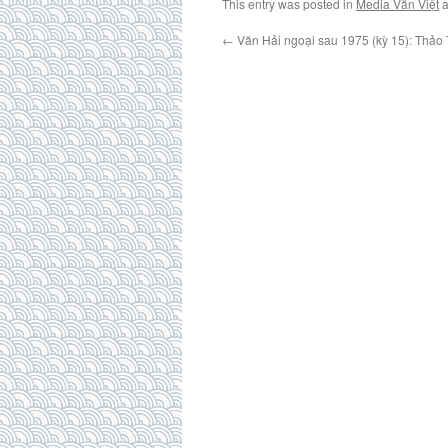
This entry was posted in
Media Văn Việt
a
←
Văn Hải ngoại sau 1975 (kỳ 15): Thảo