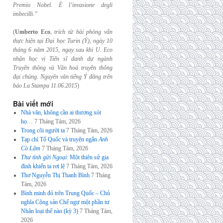
Premio Nobel. È l’invasione
degli
imbecilli.”
(
Umberto Eco
,
trích từ bài phỏng vấn
thực hiện tại Đại học Turin (Ý), ngày 10
tháng 6
năm 2015, ngay sau khi U. Eco
nhận học vị Tiến sĩ danh dự ngành
Truyền thông và
Văn hoá truyền thông
đại chúng. Nguyên văn tiếng Ý đăng trên
báo La Stampa
11.06.2015
)
Bài viết mới
Nhà văn, không cần ai thương xót
họ…
7 Tháng Tám, 2026
Trong cõi người ta
7 Tháng Tám, 2026
Tạp chí Tổ Quốc và truyện ngắn
Anh
Cò Lấm
7 Tháng Tám, 2026
Thư tình gửi Ngoại
: Một thiên sử gia
đình khiến ta rơi lệ
7 Tháng Tám, 2026
Thơ Nguyễn Thị Thanh Bình
7 Tháng
Tám, 2026
Bình minh đỏ trên Trung Quốc – Chủ
nghĩa Cộng sản Chế ngự một phần tư
Nhân loại thế nào (kỳ 3)
7 Tháng Tám,
2026