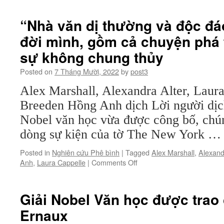
Booker
Prize
“Nhà văn dị thường và độc đáo
trao
đời mình, gồm cả chuyện phá t
giải
cho
sự không chung thủy
một
câu
Posted on
7 Tháng Mười, 2022
by
post3
chuyện
tình
Alex Marshall, Alexandra Alter, Laura
yêu
Breeden Hồng Anh dịch Lời người dịch
đến
Nobel văn học vừa được công bố, chúng
từ
Đài
dòng sự kiện của tờ The New York 
Loan
Posted in
Nghiên cứu Phê bình
|
Tagged
Alex Marshall
,
Alexand
on
Anh
,
Laura Cappelle
|
Comments Off
“Nhà
văn
dị
Giải Nobel Văn học được trao
thường
Ernaux
và
độc