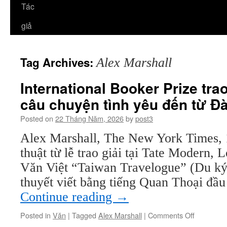
Tác
giả
Tag Archives:
Alex Marshall
International Booker Prize tra
câu chuyện tình yêu đến từ Đ
Posted on
22 Tháng Năm, 2026
by
post3
Alex Marshall, The New York Times,
thuật từ lễ trao giải tại Tate Modern,
Văn Việt “Taiwan Travelogue” (Du ký 
thuyết viết bằng tiếng Quan Thoại đầu
Continue reading
→
on
Posted in
Văn
|
Tagged
Alex Marshall
|
Comments Off
Internatio