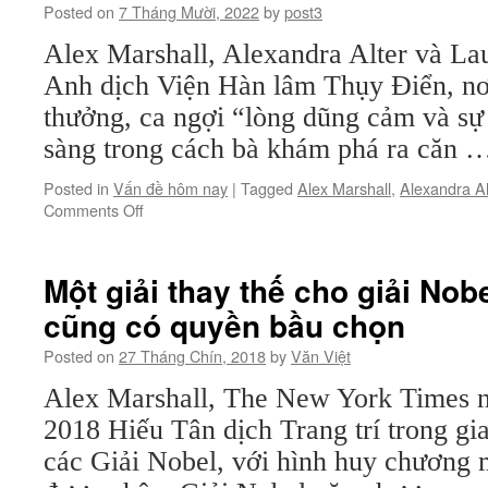
Posted on
7 Tháng Mười, 2022
by
post3
đáo”
ghi
Alex Marshall, Alexandra Alter và La
lại
Anh dịch Viện Hàn lâm Thụy Điển, nơi
cuộc
đời
thưởng, ca ngợi “lòng dũng cảm và sự
mình,
sàng trong cách bà khám phá ra căn
gồm
cả
Posted in
Vấn đề hôm nay
|
Tagged
Alex Marshall
,
Alexandra Al
chuyện
on
Comments Off
phá
Giải
thai,
Nobel
tình
Văn
yêu
Một giải thay thế cho giải Nob
học
và
cũng có quyền bầu chọn
được
sự
trao
không
Posted on
27 Tháng Chín, 2018
by
Văn Việt
cho
chung
Annie
thủy
Alex Marshall, The New York Times ng
Ernaux
2018 Hiếu Tân dịch Trang trí trong gia
các Giải Nobel, với hình huy chương ma