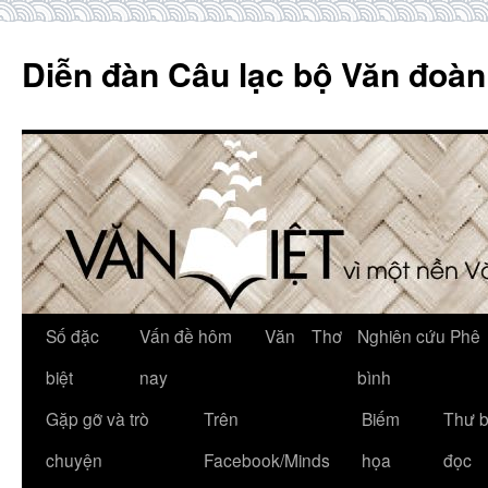
Skip
to
Diễn đàn Câu lạc bộ Văn đoàn
content
Số đặc
Vấn đề hôm
Văn
Thơ
Nghiên cứu Phê
biệt
nay
bình
Gặp gỡ và trò
Trên
Biếm
Thư 
chuyện
Facebook/Minds
họa
đọc