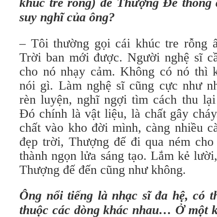
khúc tre rỗng) để Thượng Đế thông 
suy nghĩ của ông?
– Tôi thường gọi cái khúc tre rỗng ấ
Trời ban mới được. Người nghệ sĩ cầ
cho nó nhạy cảm. Không có nó thì 
nói gì. Làm nghệ sĩ cũng cực như nh
rèn luyện, nghĩ ngợi tìm cách thu lại 
Đó chính là vật liệu, là chất gây chá
chất vào kho đời mình, càng nhiều c
đẹp trời, Thượng đế đi qua ném cho
thành ngọn lửa sáng tạo. Lắm kẻ lười
Thượng đế đến cũng như không.
Ông nổi tiếng là nhạc sĩ đa hệ, có t
thuộc các dòng khác nhau… Ở một k