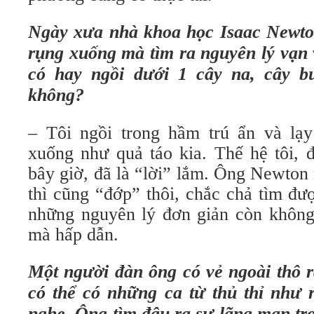
Ngày xưa nhà khoa học Isaac Newto
rụng xuống mà tìm ra nguyên lý vạn 
có hay ngồi dưới 1 cây na, cây b
không?
– Tôi ngồi trong hầm trú ẩn và lạ
xuống như quả táo kia. Thế hệ tôi, 
bây giờ, đã là “lời” lắm. Ông Newton 
thì cũng “đớp” thôi, chắc chả tìm đư
những nguyên lý đơn giản còn không 
mà hấp dẫn.
Một người đàn ông có vẻ ngoài thô r
có thể có những ca từ thủ thỉ như r
nghe. Ông tìm đâu ra sự lãng mạn tro