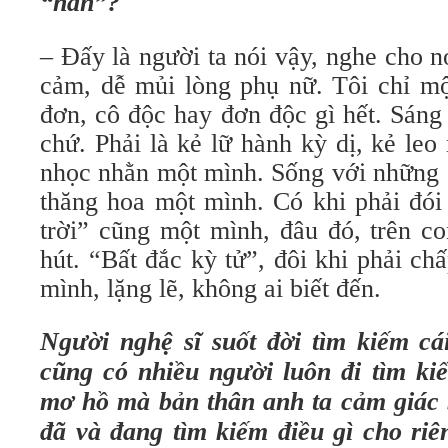
“hắn”?
– Đấy là người ta nói vậy, nghe cho 
cảm, dễ mủi lòng phụ nữ. Tôi chỉ m
đơn, cô độc hay đơn độc gì hết. Sáng
chứ. Phải là kẻ lữ hành kỳ dị, kẻ leo 
nhọc nhằn một mình. Sống với những 
thăng hoa một mình. Có khi phải đói 
trời” cũng một mình, đâu đó, trên c
hút. “Bất đắc kỳ tử”, đôi khi phải c
mình, lặng lẽ, không ai biết đến.
Người nghệ sĩ suốt đời tìm kiếm cá
cũng có nhiều người luôn đi tìm kiế
mơ hồ mà bản thân anh ta cảm giác b
đã và đang tìm kiếm điều gì cho riê