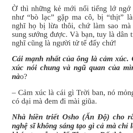
Ờ thì những kẻ mới nổi tiếng lớ ngớ
như “bò lạc” gặp ma cô, bị “thịt” là
nghĩ họ bị lừa thôi, chứ làm sao mà
sung sướng được. Và bạn, tuy là dân 
nghĩ cũng là người tử tế đấy chứ!
Cái mạnh nhất của ông là cảm xúc.
xúc nói chung và ngũ quan của mìn
nà
o?
– Cảm xúc là cái gì Trời ban, nó mỏ
có dại mà đem đi mài giũa.
Nhà hiền triết Osho (Ấn Độ) cho r
nghệ sĩ không sáng tạo gì cả mà chỉ