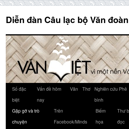
Skip
to
Diễn đàn Câu lạc bộ Văn đoàn
content
Số đặc
Vấn đề hôm
Văn
Thơ
Nghiên cứu Phê
biệt
nay
bình
Gặp gỡ và trò
Trên
Biếm
Thư 
chuyện
Facebook/Minds
họa
đọc