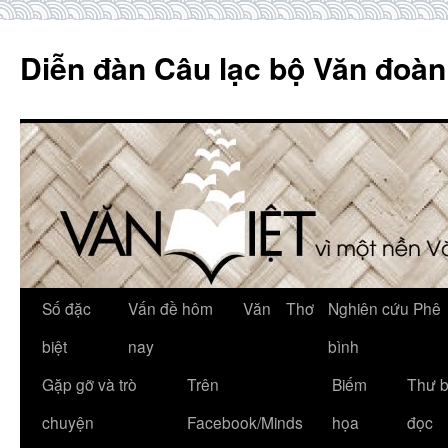
Skip
to
Diễn đàn Câu lạc bộ Văn đoàn
content
Số đặc
Vấn đề hôm
Văn
Thơ
Nghiên cứu Phê
biệt
nay
bình
Gặp gỡ và trò
Trên
Biếm
Thư 
chuyện
Facebook/Minds
họa
đọc