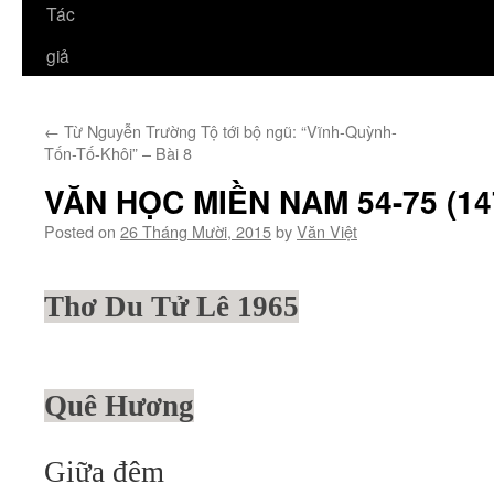
Tác
giả
←
Từ Nguyễn Trường Tộ tới bộ ngũ: “Vĩnh-Quỳnh-
Tốn-Tố-Khôi” – Bài 8
VĂN HỌC MIỀN NAM 54-75 (147
Posted on
26 Tháng Mười, 2015
by
Văn Việt
Thơ Du Tử Lê 1965
Quê Hương
Giữa đêm