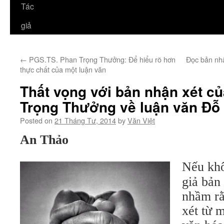
Tác
giả
←
PGS.TS. Phan Trọng Thưởng: Để hiểu rõ hơn
Đọc bản nh
thực chất của một luận văn
Thất vọng với bản nhận xét c
Trọng Thưởng về luận văn Đỗ
Posted on
21 Tháng Tư, 2014
by
Văn Việt
An Thảo
Nếu khô
giả bản 
nhầm rằ
xét từ 