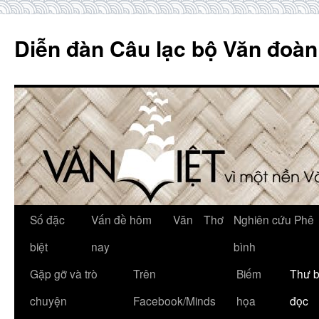
Skip
to
Diễn đàn Câu lạc bộ Văn đoàn
content
Số đặc
Vấn đề hôm
Văn
Thơ
Nghiên cứu Phê
biệt
nay
bình
Gặp gỡ và trò
Trên
Biếm
Thư 
chuyện
Facebook/Minds
họa
đọc