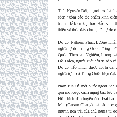
Thái Nguyên Bồi, người trở thành
sách “gồm các tác phẩm kinh điển 
trùm” để biến Đại học Bắc Kinh th
thiệu và thúc đẩy chủ nghĩa tự do 
Do đó, Nghiêm Phục, Lương Khải S
nghĩa tự do Trung Quốc, đồng thời
Quốc. Theo sau Nghiêm, Lương và T
Hồ Thích, người suốt đời đã bảo vệ t
Do đó, Hồ Thích được coi là đại di
nghĩa tự do ở Trung Quốc hiện đại.
Năm 1949 là một bước ngoặt lịch
qua một cuộc cách mạng bạo lực và 
Hồ Thích đã chuyển đến Đài Loa
Mại (Carsun Chang), và các học gi
những hoa trái của chủ nghĩa tự d