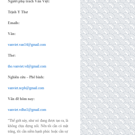
Người phụ trách Văn Việt:
Trịnh Y Thư
Emails:
Văn:
vanviet.van14@gmail.com
Thơ:
tho.vanviet.vd@gmail.com
Nghiên cứu – Phê bình:
vanviet.ncpb@gmail.com
Vấn đề hôm nay:
vanviet.vdhn1@gmail.com
“Thế giới này, như nó đang được tạo ra, là
không chịu đựng nổi. Nên tôi cần có mặt
trăng, tôi cần niềm hạnh phúc hoặc cần sự