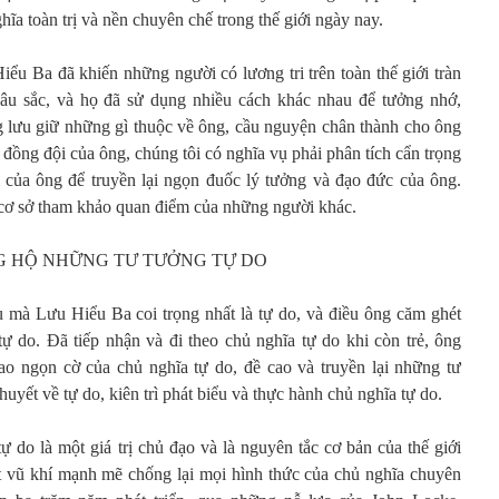
ĩa toàn trị và nền chuyên chế trong thế giới ngày nay.
ểu Ba đã khiến những người có lương tri trên toàn thế giới tràn
âu sắc, và họ đã sử dụng nhiều cách khác nhau để tưởng nhớ,
ng lưu giữ những gì thuộc về ông, cầu nguyện chân thành cho ông
 đồng đội của ông, chúng tôi có nghĩa vụ phải phân tích cẩn trọng
 trị của ông để truyền lại ngọn đuốc lý tưởng và đạo đức của ông.
n cơ sở tham khảo quan điểm của những người khác.
G HỘ NHỮNG TƯ TƯỞNG TỰ DO
u mà Lưu Hiểu Ba coi trọng nhất là tự do, và điều ông căm ghét
tự do. Đã tiếp nhận và đi theo chủ nghĩa tự do khi còn trẻ, ông
o ngọn cờ của chủ nghĩa tự do, đề cao và truyền lại những tư
uyết về tự do, kiên trì phát biểu và thực hành chủ nghĩa tự do.
ự do là một giá trị chủ đạo và là nguyên tắc cơ bản của thế giới
t vũ khí mạnh mẽ chống lại mọi hình thức của chủ nghĩa chuyên