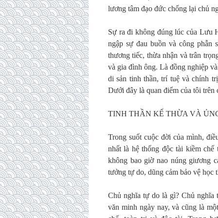
lương tâm đạo đức chống lại chủ ngh
Sự ra đi không đúng lúc của Lưu Hi
ngập sự đau buồn và công phẫn s
thương tiếc, thừa nhận và trân trọ
và gia đình ông. Là đồng nghiệp và
di sản tinh thần, trí tuệ và chính
Dưới đây là quan điểm của tôi trê
TINH THẦN KẾ THỪA VÀ ỦN
Trong suốt cuộc đời của mình, điề
nhất là hệ thống độc tài kiềm chế 
không bao giờ nao núng giương ca
tưởng tự do, dũng cảm bảo vệ học th
Chủ nghĩa tự do là gì? Chủ nghĩa t
văn minh ngày nay, và cũng là mộ