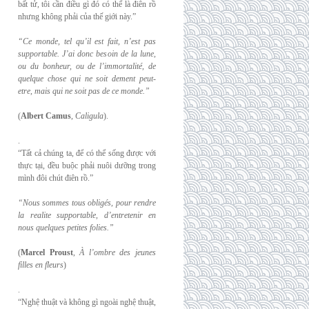
bất tử, tôi cần điều gì đó có thể là điên rồ
nhưng không phải của thế giới này.”
“Ce monde, tel qu’il est fait, n’est pas
supportable. J’ai donc besoin de la lune,
ou du
bonheur, ou de l’immortalité, de
quelque chose qui ne soit dement peut-
etre, mais qui
ne soit pas de ce monde.”
(
Albert Camus
,
Caligula
).
.
“Tất cả chúng ta, để có thể sống được với
thực tại, đều buộc phải nuôi dưỡng trong
mình đôi chút điên rồ.”
“Nous sommes tous obligés, pour rendre
la realite supportable, d’entretenir en
nous
quelques petites folies.”
(
Marcel Proust
,
À l’ombre des jeunes
filles en fleurs
)
.
“Nghệ thuật và không gì ngoài nghệ thuật,