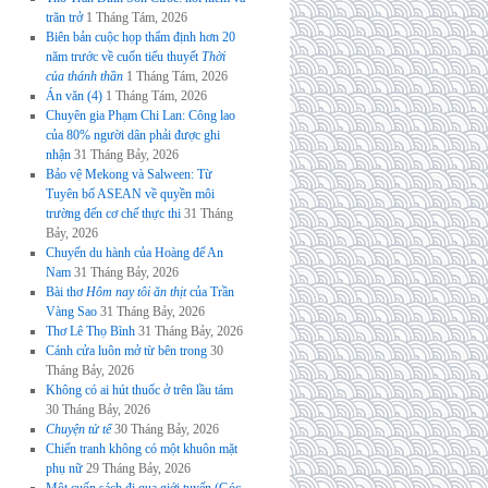
trăn trở
1 Tháng Tám, 2026
Biên bản cuộc họp thẩm định hơn 20
năm trước về cuốn tiểu thuyết
Thời
của thánh thần
1 Tháng Tám, 2026
Án văn (4)
1 Tháng Tám, 2026
Chuyên gia Phạm Chi Lan: Công lao
của 80% người dân phải được ghi
nhận
31 Tháng Bảy, 2026
Bảo vệ Mekong và Salween: Từ
Tuyên bố ASEAN về quyền môi
trường đến cơ chế thực thi
31 Tháng
Bảy, 2026
Chuyến du hành của Hoàng đế An
Nam
31 Tháng Bảy, 2026
Bài thơ
Hôm nay tôi ăn thịt
của Trần
Vàng Sao
31 Tháng Bảy, 2026
Thơ Lê Thọ Bình
31 Tháng Bảy, 2026
Cánh cửa luôn mở từ bên trong
30
Tháng Bảy, 2026
Không có ai hút thuốc ở trên lầu tám
30 Tháng Bảy, 2026
Chuyện tử tế
30 Tháng Bảy, 2026
Chiến tranh không có một khuôn mặt
phụ nữ
29 Tháng Bảy, 2026