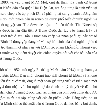
1980, và vào tháng Mười Một, ông đã tham gia tranh cử trong
 Nhân dân của quận Hải Điện Âu, nơi ông từng là sinh viên tại
 sao chép vào áp phích lớn và phân phát xung quanh trường làm
Sau đó, một phiên bản in roneo đã được phổ biến ở nước ngoài và
 tờ nguyệt san ‘The Seventies’ (sau đổi tên thành ‘The Nineties’)
 được in lần đầu tiên ở Trung Quốc đại lục vào tháng Bảy và
 Tuổi trẻ’ ở Vũ Hán. Được sao chép và phân phối tại các cơ sở
ồ Bình đã đóng góp đáng kể vào sự hồi sinh của chủ nghĩa tự do ở
trở thành một nhà văn với lượng tác phẩm khổng lồ, nhưng việc
 trước và sự kiểm duyệt của chính quyền đối với các bài báo của
 ở Trung Quốc.
Một năm 1952, mất ngày 21 tháng Mười năm 2014) từng tham gia
o Bức tường Dân chủ, phong trào giải phóng tư tưởng và Phong
u lần bị cầm tù, ông là một soạn giả từng viết và biên soạn một
iả đón nhận về chủ nghĩa tự do chính trị, lý thuyết về dân chủ
ào dân chủ ở Trung Quốc. Các tác phẩm của ông cuối cùng đã được
gồm mười hai tập, cùng với các ấn phẩm khác. Đáng tiếc, do sự
Tử Minh chỉ có thể xuất bản ở Trung Quốc đại lục bằng bút danh.