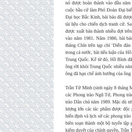
nó được hoàn thành vào đầu năm 
cuộc bầu cử làm Phó Đoàn Đại biểu
Đại học Bắc Kinh, bài báo đã được
tài liệu cho chiến dịch tranh cử. 
được xuất bản thành nhiều đợt trên
vào năm 1981. Năm 1986, bài báo
tháng Chín trên tạp chí ‘Diễn đàn
trong cả nước, bài tiểu luận của H
Trung Quốc. Kể từ đó, Hồ Bình đã 
ông rời khỏi Trung Quốc nhiều năm
ông đã hạn chế ảnh hưởng của ông
Trần Tử Minh (sinh ngày 8 tháng 
các Phong trào Ngũ Tứ, Phong trà
trào Dân chủ năm 1989. Mặc dù nhiề
lượng lớn các tác phẩm được độc g
hiến định và lịch sử các phong tr
biên soạn thành một bộ tuyển tập 
kiểm duyệt của chính quyền, Trần 