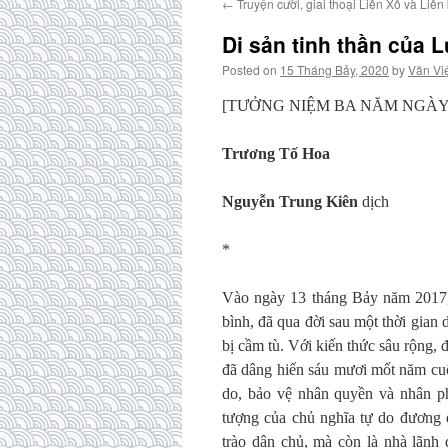
←
Truyện cười, giai thoại Liên Xô và Liên
Di sản tinh thần của 
Posted on
15 Tháng Bảy, 2020
by
Văn Vi
[TƯỞNG NIỆM BA NĂM NGÀY M
Trương Tố Hoa
Nguyễn Trung Kiên
dịch
*
Vào ngày 13 tháng Bảy năm 2017,
bình, đã qua đời sau một thời gian 
bị cầm tù. Với kiến thức sâu rộng, 
đã dâng hiến sáu mươi mốt năm cuộ
do, bảo vệ nhân quyền và nhân ph
tượng của chủ nghĩa tự do đương 
trào dân chủ, mà còn là nhà lãnh đ