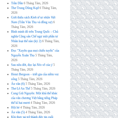
Trần Dần
6 Tháng Tám, 2026
Thơ Trung Dũng Kqđ
6 Tháng Tám,
2026
Giới thiệu sách
Kinh tế tư nhân Việt
Nam
(Trần Văn Thọ và đồng sự)
6
Tháng Tám, 2026
Bình minh đỏ trên Trung Quốc – Chủ
nghĩa Cộng sản Chế ngự một phần tư
Nhân loại thế nào (kỳ 2)
6 Tháng Tám,
2026
Đọc “Xuyên qua mọi chiến tuyến” của
Nguyễn Xuân Thọ
5 Tháng Tám,
2026
Sau nửa đời, đọc lại
Nẻo về của ý
5
Tháng Tám, 2026
Henri Bergson – triết gia của niềm vui
sống
5 Tháng Tám, 2026
Án văn (6)
5 Tháng Tám, 2026
Thơ Lê An Thế
5 Tháng Tám, 2026
Cung Giũ Nguyên: Một khả thể khác
của văn chương Việt bằng tiếng Pháp
thế kỉ hai mươi
4 Tháng Tám, 2026
Hội hè
4 Tháng Tám, 2026
Án văn (5)
4 Tháng Tám, 2026
Khi thực tại trở thành đức tin cuối