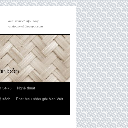
Web: vanviet.info Blog:
vandoanviet.blogspot.com
 54-75
Nghệ thuật
ệ sách
Phát biểu nhận giải Văn Việt