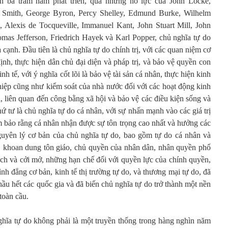
hơn ba trăm năm phát triển, qua những nỗ lực của John Locke,
Smith, George Byron, Percy Shelley, Edmund Burke, Wilhelm
 Alexis de Tocqueville, Immanuel Kant, John Stuart Mill, John
as Jefferson, Friedrich Hayek và Karl Popper, chủ nghĩa tự do
cạnh. Đầu tiên là chủ nghĩa tự do chính trị, với các quan niệm cơ
 định, thực hiện dân chủ đại diện và pháp trị, và bảo vệ quyền con
nh tế, với ý nghĩa cốt lõi là bảo vệ tài sản cá nhân, thực hiện kinh
 thiệp cũng như kiểm soát của nhà nước đối với các hoạt động kinh
i, liên quan đến công bằng xã hội và bảo vệ các điều kiện sống và
ứ tư là chủ nghĩa tự do cá nhân, với sự nhấn mạnh vào các giá trị
 bảo rằng cá nhân nhận được sự tôn trọng cao nhất và hưởng các
uyên lý cơ bản của chủ nghĩa tự do, bao gồm tự do cá nhân và
, khoan dung tôn giáo, chủ quyền của nhân dân, nhân quyền phổ
ạch và cởi mở, những hạn chế đối với quyền lực của chính quyền,
ình đẳng cơ bản, kinh tế thị trường tự do, và thương mại tự do, đã
hầu hết các quốc gia và đã biến chủ nghĩa tự do trở thành một nền
toàn cầu.
hĩa tự do không phải là một truyền thống trong hàng nghìn năm