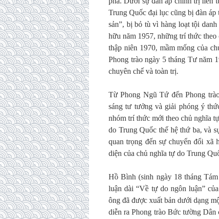
phá. Dưới sự đàn áp chính trị liên 
Trung Quốc đại lục cũng bị đàn áp 
sản”, bị bỏ tù vì hàng loạt tội dan
hữu năm 1957, những trí thức theo 
thập niên 1970, mầm mống của chủ 
Phong trào ngày 5 tháng Tư năm 19
chuyên chế và toàn trị.
Từ Phong Ngũ Tứ đến Phong trào 
sáng tư tưởng và giải phóng ý th
nhóm trí thức mới theo chủ nghĩa tự
do Trung Quốc thế hệ thứ ba, và sự
quan trọng đến sự chuyển đổi xã h
diện của chủ nghĩa tự do Trung Qu
Hồ Bình (sinh ngày 18 tháng Tám 
luận dài “Về tự do ngôn luận” củ
ông đã được xuất bản dưới dạng một s
diễn ra Phong trào Bức tường Dân