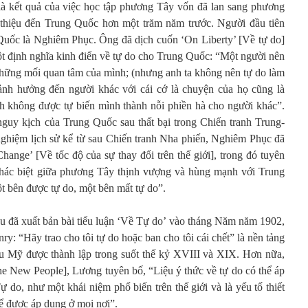
à kết quả của việc học tập phương Tây vốn đã lan sang phương
thiệu đến Trung Quốc hơn một trăm năm trước. Người đầu tiên
Quốc là Nghiêm Phục. Ông đã dịch cuốn ‘On Liberty’ [Về tự do]
ột định nghĩa kinh điển về tự do cho Trung Quốc: “Một người nên
những mối quan tâm của mình; (nhưng anh ta không nên tự do làm
ảnh hưởng đến người khác với cái cớ là chuyện của họ cũng là
h không được tự biến mình thành nỗi phiền hà cho người khác”.
nguy kịch của Trung Quốc sau thất bại trong Chiến tranh Trung-
 nghiệm lịch sử kể từ sau Chiến tranh Nha phiến, Nghiêm Phục đã
ange’ [Về tốc độ của sự thay đổi trên thế giới], trong đó tuyên
khác biệt giữa phương Tây thịnh vượng và hùng mạnh với Trung
t bên được tự do, một bên mất tự do”.
 đã xuất bản bài tiểu luận ‘Về Tự do’ vào tháng Năm năm 1902,
ry: “Hãy trao cho tôi tự do hoặc ban cho tôi cái chết” là nền tảng
u Mỹ được thành lập trong suốt thế kỷ XVIII và XIX. Hơn nữa,
he New People], Lương tuyên bố, “Liệu ý thức về tự do có thể áp
do, như một khái niệm phổ biến trên thế giới và là yếu tố thiết
ể được áp dụng ở mọi nơi”.