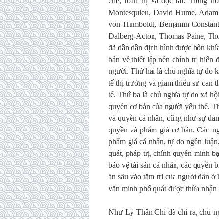
chế, toàn trị và độc tài. Trong 
Montesquieu, David Hume, Adam 
von Humboldt, Benjamin Constant,
Dalberg-Acton, Thomas Paine, Thom
đã dần dần định hình được bốn khía 
bản về thiết lập nền chính trị hiến
người. Thứ hai là chủ nghĩa tự do ki
tế thị trường và giảm thiểu sự can
tế. Thứ ba là chủ nghĩa tự do xã hộ
quyền cơ bản của người yếu thế. Th
và quyền cá nhân, cũng như sự đảm
quyền và phẩm giá cơ bản. Các ng
phẩm giá cá nhân, tự do ngôn luận
quát, pháp trị, chính quyền minh b
bảo vệ tài sản cá nhân, các quyền b
ăn sâu vào tâm trí của người dân ở 
văn minh phổ quát được thừa nhận 
Như Lý Thân Chi đã chỉ ra, chủ ng