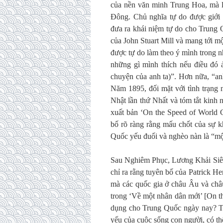
của nền văn minh Trung Hoa, mà l
Đông. Chủ nghĩa tự do được giới 
đưa ra khái niệm tự do cho Trung 
của John Stuart Mill và mang tới m
được tự do làm theo ý mình trong 
những gì mình thích nếu điều đó 
chuyện của anh ta)”. Hơn nữa, “an
Năm 1895, đối mặt với tình trạng 
Nhật lần thứ Nhất và tóm tắt kinh
xuất bản ‘On the Speed of World Ch
bố rõ ràng rằng mấu chốt của sự 
Quốc yếu đuối và nghèo nàn là “mộ
Sau Nghiêm Phục, Lương Khải Siêu
chỉ ra rằng tuyên bố của Patrick Hen
mà các quốc gia ở châu Âu và châ
trong ‘Về một nhân dân mới’ [On t
dụng cho Trung Quốc ngày nay? Tự 
yếu của cuộc sống con người, có th