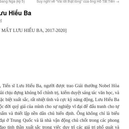
 bang Nga (kỳ 5)
Suy nghĩ về “Vài lời thật lòng” của ông Hồ Tất Tiến
→
Lưu Hiểu Ba
ệt
ẤT LƯU HIỂU BA, 2017-2020]
 Tiến sĩ Lưu Hiểu Ba, người được trao Giải thưởng Nobel Hòa
dài chịu đựng khủng bố chính trị, kiểm duyệt sáng tác văn học, và
đặc biệt xuất sắc, rất nhiệt tình và cực kỳ năng động, Lưu Hiểu Ba
c đời quý giá của mình cho sự nghiệp vĩ đại để đấu tranh cho tự
ẩm và thiết lập nền dân chủ hiến định. Ông không chỉ là biểu
đại ở Trung Quốc và là nhà vận động chủ chốt trong các phong
ạo tinh thần xuất sắc trong việc duy trì các giá trị phổ quát và