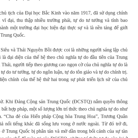
 chủ tịch của Đại học Bắc Kinh vào năm 1917, đã sử dụng chính
vĩ đại, thu thập nhiều trường phái, tự do tư tưởng và tính bao
ành một trường đại học hiện đại thực sự và là nền tảng để giới
ở Trung Quốc.
iêu và Thái Nguyên Bồi được coi là những người sáng lập chủ
 là đại diện của thế hệ theo chủ nghĩa tự do đầu tiên của Trung
hái, người tiếp theo giương cao ngọn cờ của chủ nghĩa tự do là
ự do tư tưởng, tự do ngôn luận, tự do tôn giáo và tự do chính trị.
ện chính của thế hệ thứ hai trong sự phát triển lịch sử của chủ
 sử. Khi Đảng Cộng sản Trung Quốc (ĐCSTQ) nắm quyền thông
bất hợp pháp, một số lượng lớn trí thức theo chủ nghĩa tự do như
n. “Cha đẻ của Hiến pháp Cộng hòa Trung Hoa”, Trương Quân
ả nổi tiếng khác đã sống lưu vong ở nước ngoài. Từ đó trở đi,
o ở Trung Quốc bị phân tán và mờ dần trong bối cảnh của sự tàn