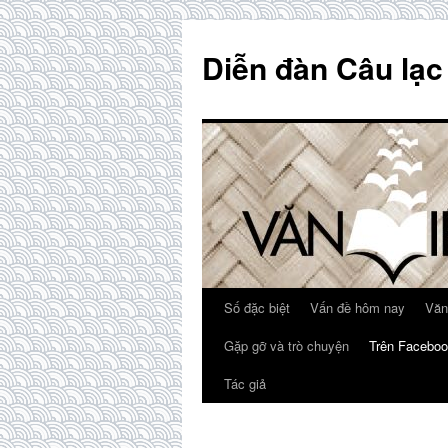
Skip
to
Diễn đàn Câu lạc
content
Số đặc biệt
Vấn đề hôm nay
Văn
Gặp gỡ và trò chuyện
Trên Faceboo
Tác giả