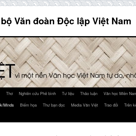
 bộ Văn đoàn Độc lập Việt Nam
Thơ
Nghiên cứu Phê bình
Tư liệu
Thảo luận
Văn học Miền Nam
k/Minds
Biếm họa
Thư bạn đọc
Media Văn Việt
Trao đổi
Trên k