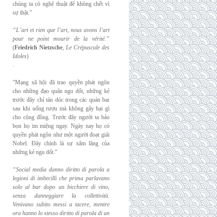
chúng ta có nghệ thuật để không chết vì
sự thật.”
“L’art et rien que l’art, nous avons l’art
pour ne point mourir de la vérité.”
(
Friedrich
Nietzsche
,
Le Crépuscule des
Idoles
)
.
“Mạng xã hội đã trao quyền phát ngôn
cho những đạo quân ngu dốt, những kẻ
trước đây chỉ tán dóc trong các quán bar
sau khi uống rượu mà không gây hại gì
cho cộng đồng. Trước đây người ta bảo
bọn họ im miệng ngay. Ngày nay họ có
quyền phát ngôn như một người đoạt giải
Nobel. Đây chính là sự xâm lăng của
những kẻ ngu dốt.”
“Social media danno diritto di parola a
legioni di imbecilli che prima parlavano
solo al
bar dopo un bicchiere di vino,
senza danneggiare la collettività.
Venivano subito messi a
tacere, mentre
ora hanno lo stesso diritto di parola di un