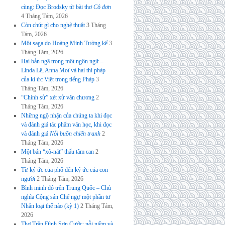
cùng: Đọc Brodsky từ bài thơ
Cô đơn
4 Tháng Tám, 2026
Còn chút gì cho nghệ thuật
3 Tháng
Tám, 2026
Một saga do Hoàng Minh Tường kể
3
Tháng Tám, 2026
Hai bản ngã trong một ngôn ngữ –
Linda Lê, Anna Moï và hai thi pháp
của kí ức Việt trong tiếng Pháp
3
Tháng Tám, 2026
“Chính sử” xét xử văn chương
2
Tháng Tám, 2026
Những ngộ nhận của chúng ta khi đọc
và đánh giá tác phẩm văn học, khi đọc
và đánh giá
Nỗi buồn chiến tranh
2
Tháng Tám, 2026
Một bản “xô-nát” thấu tâm can
2
Tháng Tám, 2026
Từ ký ức của phố đến ký ức của con
người
2 Tháng Tám, 2026
Bình minh đỏ trên Trung Quốc – Chủ
nghĩa Cộng sản Chế ngự một phần tư
Nhân loại thế nào (kỳ 1)
2 Tháng Tám,
2026
Thơ Trần Đình Sơn Cước: nỗi niềm và