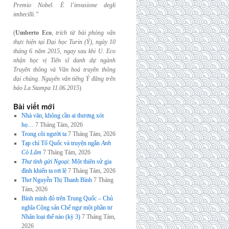
Premio Nobel. È l’invasione
degli
imbecilli.”
(
Umberto Eco
,
trích từ bài phỏng vấn
thực hiện tại Đại học Turin (Ý), ngày 10
tháng 6
năm 2015, ngay sau khi U. Eco
nhận học vị Tiến sĩ danh dự ngành
Truyền thông và
Văn hoá truyền thông
đại chúng. Nguyên văn tiếng Ý đăng trên
báo La Stampa
11.06.2015
)
Bài viết mới
Nhà văn, không cần ai thương xót
họ…
7 Tháng Tám, 2026
Trong cõi người ta
7 Tháng Tám, 2026
Tạp chí Tổ Quốc và truyện ngắn
Anh
Cò Lấm
7 Tháng Tám, 2026
Thư tình gửi Ngoại
: Một thiên sử gia
đình khiến ta rơi lệ
7 Tháng Tám, 2026
Thơ Nguyễn Thị Thanh Bình
7 Tháng
Tám, 2026
Bình minh đỏ trên Trung Quốc – Chủ
nghĩa Cộng sản Chế ngự một phần tư
Nhân loại thế nào (kỳ 3)
7 Tháng Tám,
2026