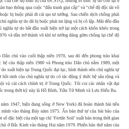
tục của chế độ toàn trị của ĐCSTQ, những trí thức tự do còn lại ở
tàn bạo thông qua cuộc “đấu tranh giai cấp” và “chế độ độc tài vô
h hoặc bị buộc phải đi cải tạo tư tưởng. Sau chiến dịch chống phái
chủ nghĩa tự do đã bị buộc phải im lặng và bị cô lập. Mãi đến đầu
nghĩa tự do bắt đầu xuất hiện trở lại một cách khôn khéo trong
76 và dần trở thành vũ khí tư tưởng đáng gờm chống lại chế độ
Dân chủ vào cuối thập niên 1970, sau đó đến phong trào khai
ức hệ của thập niên 1980 và Phong trào Dân chủ nắm 1989, một
 do xuất hiện tại Trung Quốc đại lục, hình thành nên chủ nghĩa tự
 hồi sinh của chủ nghĩa tự do có tác động ý thức hệ sâu rộng và
ội và cải cách chính trị ở Trung Quốc. Tôi coi các nhân vật đại
ốc trong thời kỳ này là Hồ Bình, Trần Tử Minh và Lưu Hiểu Ba.
năm 1947, hiện đang sống ở New York) đã hoàn thành bài tiểu
a mình vào tháng Bảy năm 1975. Ấn bản thứ tư của bài báo của
ố đặc biệt của một tạp chí ‘Fertile Soil’ xuất bản trong thời gian
 chủ ở Bắc Kinh vào tháng Hai năm 1979. Phiên bản thứ năm của