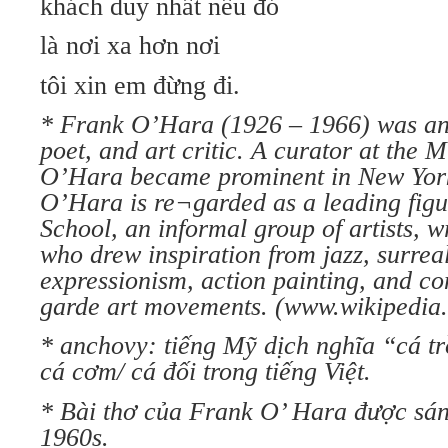
khách duy nhất nếu đó
là nơi xa hơn nơi
tôi xin em đừng đi.
* Frank O’Hara (1926 – 1966) was an
poet, and art critic. A curator at the
O’Hara became prominent in New York 
O’Hara is re¬garded as a leading figu
School, an informal group of artists, w
who drew inspiration from jazz, surrea
expressionism, action painting, and c
garde art movements. (www.wikipedia.
* anchovy: tiếng Mỹ dịch nghĩa “cá t
cá cơm/ cá đối trong tiếng Việt.
* Bài thơ của Frank O’ Hara được sán
1960s.