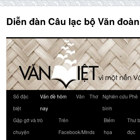
Skip
to
Diễn đàn Câu lạc bộ Văn đoàn
content
Số đặc
Vấn đề hôm
Văn
Thơ
Nghiên cứu Phê
biệt
nay
bình
Gặp gỡ và trò
Trên
Biếm
Thư 
chuyện
Facebook/Minds
họa
đọc