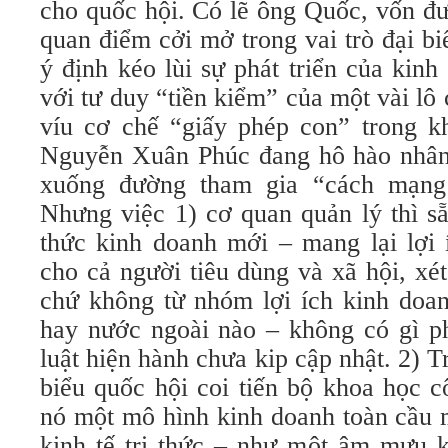
cho quốc hội. Có lẽ ông Quốc, vốn đư
quan điểm cởi mở trong vai trò đại b
ý định kéo lùi sự phát triển của kin
với tư duy “tiền kiểm” của một vài l
víu cơ chế “giấy phép con” trong kh
Nguyễn Xuân Phúc đang hô hào nhân
xuống đường tham gia “cách mạng
Nhưng việc 1) cơ quan quản lý thì s
thức kinh doanh mới – mang lại lợi í
cho cả người tiêu dùng và xã hội, xé
chứ không từ nhóm lợi ích kinh doanh
hay nước ngoài nào – không có gì p
luật hiện hành chưa kip cập nhật. 2) T
biểu quốc hội coi tiến bộ khoa học 
nó một mô hình kinh doanh toàn cầu m
kinh tế tri thức – như một âm mưu k