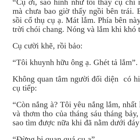
“Cụ ơi, sao hình như tôi thấy cụ chỉ
mà chưa bao giờ thấy ngồi bên trái. 
sồi cổ thụ cụ ạ. Mát lắm. Phía bên nà
trời chói chang. Nóng và lắm khi khó 
Cụ cười khẽ, rồi bảo:
“Tôi khuynh hữu ông ạ. Ghét tả lắm”.
Không quan tâm người đối diện có hi
cụ tiếp:
“Còn nắng à? Tôi yêu nắng lắm, nhất 
và thơm tho của tháng sáu tháng bảy,
sao tìm được nữa khi đã nằm dưới đáy
“Đừng bi quan quá cụ ạ”.