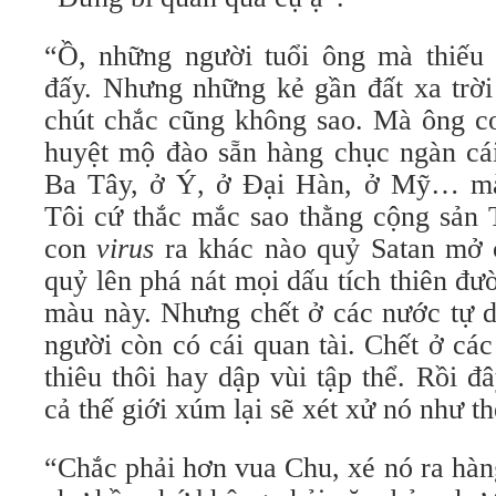
“Ồ, những người tuổi ông mà thiếu 
đấy. Nhưng những kẻ gần đất xa trời 
chút chắc cũng không sao. Mà ông co
huyệt mộ đào sẵn hàng chục ngàn cái
Ba Tây, ở Ý, ở Đại Hàn, ở Mỹ… mà
Tôi cứ thắc mắc sao thằng cộng sản 
con
virus
ra khác nào quỷ Satan mở
quỷ lên phá nát mọi dấu tích thiên đ
màu này. Nhưng chết ở các nước tự d
người còn có cái quan tài. Chết ở cá
thiêu thôi hay dập vùi tập thể. Rồi đâ
cả thế giới xúm lại sẽ xét xử nó như t
“Chắc phải hơn vua Chu, xé nó ra hàn