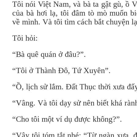
Tôi nói Việt Nam, và bà ta gật gù, ồ 
của bà hơi lạ, tôi đâm tò mò muốn bi
về mình. Và tôi tìm cách bắt chuyện lạ
Tôi hỏi:
“Bà quê quán ở đâu?”.
“Tôi ở Thành Đô, Tứ Xuyên”.
“Ồ, lịch sử lắm. Đất Thục thời xưa đấ
“Vâng. Và tôi dạy sử nên biết khá ràn
“Cho tôi một ví dụ được không?”.
“Vậy tôi tóm tắt nhé: “Từ ngàn xưa, 