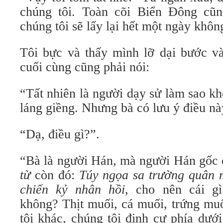
chúng tôi. Toàn cõi Biển Đông cũn
chúng tôi sẽ lấy lại hết một ngày khôn
Tôi bực và thấy mình lỡ dại bước và
cuối cùng cũng phải nói:
“Tất nhiên là người dạy sử làm sao k
láng giềng. Nhưng bà có lưu ý điều n
“Dạ, điều gì?”.
“Bà là người Hán, mà người Hán gốc
từ
còn đó:
Túy ngọa sa trường quân 
chiến kỷ nhân
hồi
, cho nên cái g
không? Thịt muối, cá muối, trứng m
tôi khác, chúng tôi định cư phía dư