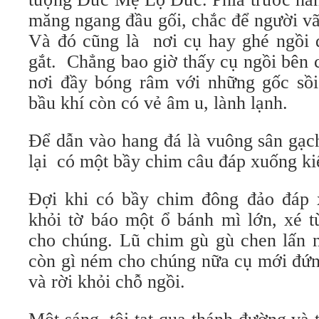
măng ngang đầu gối, chắc để người vã
Và đó cũng là nơi cụ hay ghé ngồi 
gắt. Chẳng bao giờ thấy cụ ngồi bên 
nơi đầy bóng râm với những gốc sồi 
bầu khí còn có vẻ âm u, lành lạnh.
Để dẫn vào hang đá là vuông sân gạch
lại có một bầy chim câu đáp xuống ki
Đợi khi có bầy chim đông đảo đáp 
khỏi tờ báo một ổ bánh mì lớn, xé 
cho chúng. Lũ chim gù gù chen lấn n
còn gì ném cho chúng nữa cụ mới đứng
và rời khỏi chỗ ngồi.