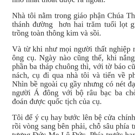
Nhà tôi nằm trong giáo phận Chúa Th
thánh đường hơn hai trăm tuổi lọt 
trồng toàn thông kim và sồi.
Và từ khi như mọi người thất nghiệp 
ông cụ. Ngày nào cũng thế, khi nắng
phần ba tháp chuông thì, với tờ báo cũ
nách, cụ đi qua nhà tôi và tiến về p
Nhìn bề ngoài cụ gầy nhưng có nét đ
người Á đông với bộ râu bạc ba ch
đoán được quốc tịch của cụ.
Tôi để ý cụ hay bước lên bệ cửa chính
rồi vòng sang bên phải, chỗ sâu phía 
tượng Đức Mẹ Lộ Đức. Phía trước han