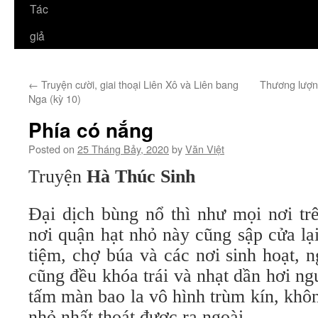
Tác
giả
←
Truyện cười, giai thoại Liên Xô và Liên bang
Thương lượng
Nga (kỳ 10)
Phía có nắng
Posted on
25 Tháng Bảy, 2020
by
Văn Việt
Truyện
Hà Thúc Sinh
Đại dịch bùng nổ thì như mọi nơi trê
nơi quận hạt nhỏ này cũng sập cửa lạ
tiệm, chợ búa và các nơi sinh hoạt, 
cũng đều khóa trái và nhạt dần hơi ng
tấm màn bao la vô hình trùm kín, khô
nhỏ nhất thoát được ra ngoài.