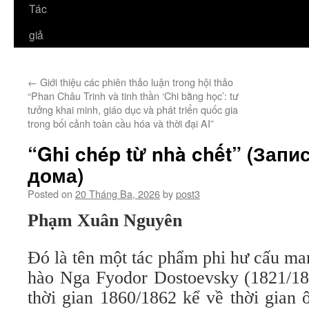
Tác
giả
←
Giới thiệu các phiên thảo luận trong hội thảo
“Phan Châu Trinh và tinh thần ‘Chi bằng học’: tư
tưởng khai minh, giáo dục và phát triển quốc gia
trong bối cảnh toàn cầu hóa và thời đại AI”
“Ghi chép từ nhà chết” (Запи
дома)
Posted on
20 Tháng Ba, 2026
by
post3
Phạm Xuân Nguyên
Đó là tên một tác phẩm phi hư cấu man
hào Nga Fyodor Dostoevsky (1821/188
thời gian 1860/1862 kể về thời gian 