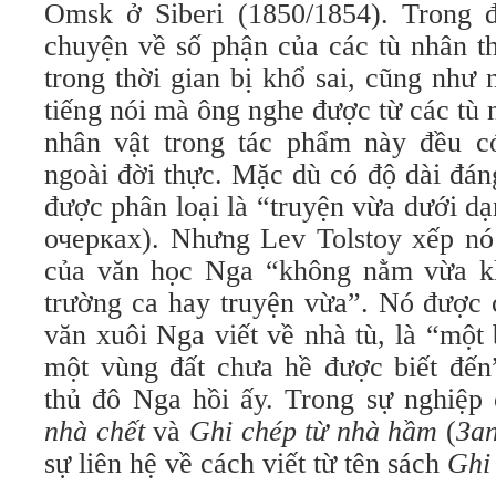
Omsk ở Siberi (1850/1854). Trong 
chuyện về số phận của các tù nhân t
trong thời gian bị khổ sai, cũng như 
tiếng nói mà ông nghe được từ các tù 
nhân vật trong tác phẩm này đều 
ngoài đời thực. Mặc dù có độ dài đá
được phân loại là “truyện vừa dưới d
очерках). Nhưng Lev Tolstoy xếp nó
của văn học Nga “không nằm vừa kh
trường ca hay truyện vừa”. Nó được 
văn xuôi Nga viết về nhà tù, là “một
một vùng đất chưa hề được biết đến
thủ đô Nga hồi ấy. Trong sự nghiệp
nhà chết
và
Ghi chép từ nhà hầm
(
Зап
sự liên hệ về cách viết từ tên sách
Ghi