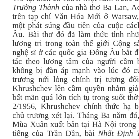
Trưởng Thành
của nhà thơ Ba Lan, A
trên tạp chí Văn Hóa Mới ở Warsaw,
một phát súng đầu tiên của cuộc các
Âu. Bài thơ đó đã làm thức tỉnh nh
lương tri trong toàn thế giới Cộng 
nghệ sĩ ở các quốc gia Ðông Âu bắt đ
tác theo lương tâm của người cầm b
không bị đàn áp mạnh vào lúc đó c
trương nới lỏng chính trị tương đ
Khrushchev lên cầm quyền nhằm giả
bất mãn quá lớn tích tụ trong suốt thờ
2/1956, Khrushchev chính thức hạ b
chủ trương xét lại. Tháng Ba năm đó
Mùa Xuân xuất bản tại Hà Nội trong 
tiếng của Trần Dần, bài
Nhất Ðịnh 