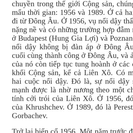
chuyền trong thế giới Cộng sản, chún
mẩu thời gian: 1956 và 1989. Ở cả ha
đi từ Ðông Âu. Ở 1956, vụ nổi dậy thất
nặng nề và có những trường hợp đẫm 
ở Budapest (Hung Gia Lợi) và Poznan
nổi dậy không bị đàn áp ở Ðông Âu
cuối cùng thành công ở Ðông Âu, và 
của nó còn tiếp tục tung hoành ở các 
khối Cộng sản, kể cả Liên Xô. Có m
hai cuộc nổi dậy. Ðó là, sự nổi dậy
mạnh được là nhờ nương theo một chủ
tính cởi trói của Liên Xô. Ở 1956, đó
của Khrushchev. Ở 1989, đó là Perest
Gorbachev.
Trở lại biến cố 1956. Một năm trước 