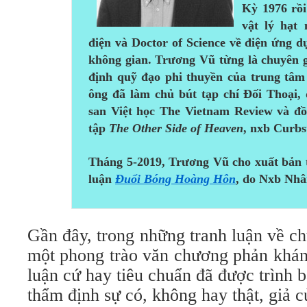
Kỳ 1976 rồi
vật lý hạt 
điện và Doctor of Science về điện ứng d
không gian. Trương Vũ từng là chuyên g
định quỹ đạo phi thuyền của trung tâ
ông đã làm chủ bút tạp chí Đối Thoại,
san Việt học The Vietnam Review và đồ
tập
The Other Side of Heaven
, nxb Curbs
Tháng 5-2019, Trương Vũ cho xuất bản t
luận
Đuổi Bóng Hoàng Hôn
, do Nxb Nhâ
Gần đây, trong những tranh luận về c
một phong trào văn chương phản kháng
luận cứ hay tiêu chuẩn đã được trình
thẩm định sự có, không hay thật, giả 