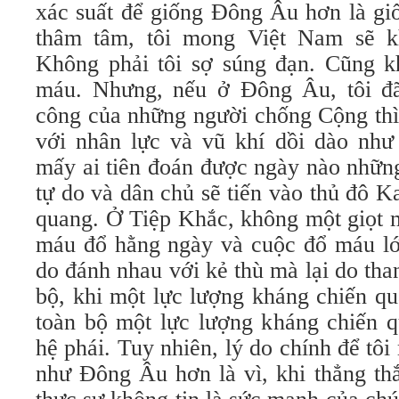
xác suất để giống Ðông Âu hơn là gi
thâm tâm, tôi mong Việt Nam sẽ 
Không phải tôi sợ súng đạn. Cũng k
máu. Nhưng, nếu ở Ðông Âu, tôi đã
công của những người chống Cộng thì
với nhân lực và vũ khí dồi dào như 
mấy ai tiên đoán được ngày nào nhữn
tự do và dân chủ sẽ tiến vào thủ đô K
quang. Ở Tiệp Khắc, không một giọt 
máu đổ hằng ngày và cuộc đổ máu lớn
do đánh nhau với kẻ thù mà lại do tha
bộ, khi một lực lượng kháng chiến qu
toàn bộ một lực lượng kháng chiến 
hệ phái. Tuy nhiên, lý do chính để t
như Ðông Âu hơn là vì, khi thẳng thắ