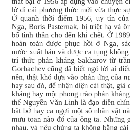
thất bại ở 1956 áp dụng vào chuyện 
lờ đi cái phương thức mới vừa thực s
Ở quanh thời điểm 1956, uy tín củ
Nga, Boris Pasternak, bị triệt hạ và ô
bố tinh thần cho đến khi chết. Ở 1989
hoàn toàn được phục hồi ở Nga, sá
nước xuất bản và được ca tụng không 
trí thức phản kháng Sakharov từ trầ
Gorbachev cũng đã biết ngỏ lời ai điế
nên, thật khó dựa vào phản ứng của n
hay sau đó, để nhận diện cái thật, giả
kháng hay một phong trào phản kháng
thể Nguyễn Văn Linh là đạo diễn chí
bắt bớ hay ca ngợi một số nhân vật n
mưu toan nào đó của ông ta. Những gi
nhau, và nếu chúng ta không bằng cái