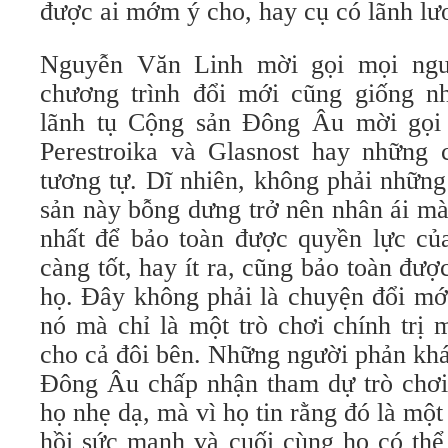
được ai mớm ý cho, hay cụ có lãnh lươ
Nguyễn Văn Linh mời gọi mọi ngư
chương trình đổi mới cũng giống n
lãnh tụ Cộng sản Ðông Âu mời gọi
Perestroika và Glasnost hay những 
tương tự. Dĩ nhiên, không phải nhữn
sản này bỗng dưng trở nên nhân ái mà
nhất để bảo toàn được quyền lực củ
càng tốt, hay ít ra, cũng bảo toàn đư
họ. Ðây không phải là chuyện đổi mớ
nó mà chỉ là một trò chơi chính trị 
cho cả đôi bên. Những người phản kh
Ðông Âu chấp nhận tham dự trò chơi 
họ nhẹ dạ, mà vì họ tin rằng đó là một
hồi sức mạnh và cuối cùng họ có thể