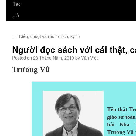
Tác
giả
←
“Kiến, chuột và ruồi” (trích, kỳ 1)
Người đọc sách với cái thật, c
Posted on
28 Tháng Năm, 2019
by
Văn Việt
Trương Vũ
Tên thật Tr
giáo sư toá
hải Nha T
Trương Vũ 