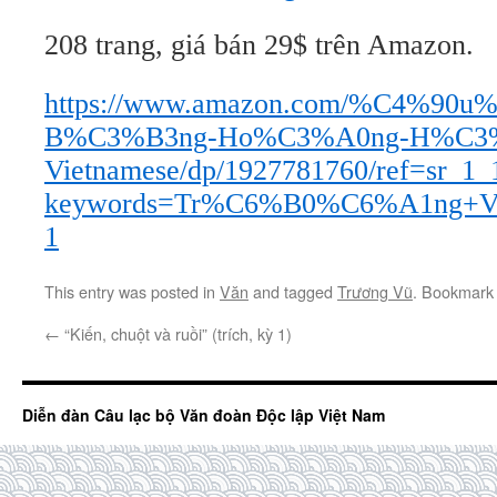
208 trang, giá bán 29$ trên Amazon.
https://www.amazon.com/%C4%90
B%C3%B3ng-Ho%C3%A0ng-H%C3
Vietnamese/dp/1927781760/ref=sr_1_
keywords=Tr%C6%B0%C6%A1ng+
1
This entry was posted in
Văn
and tagged
Trương Vũ
. Bookmark
←
“Kiến, chuột và ruồi” (trích, kỳ 1)
Diễn đàn Câu lạc bộ Văn đoàn Độc lập Việt Nam