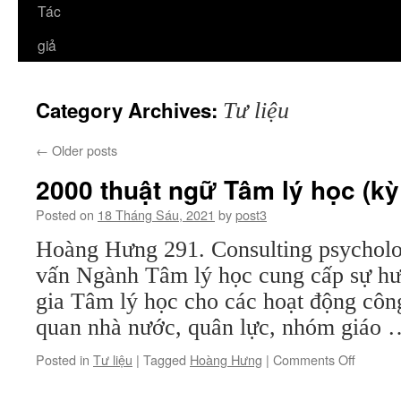
Tác
giả
Category Archives:
Tư liệu
←
Older posts
2000 thuật ngữ Tâm lý học (kỳ
Posted on
18 Tháng Sáu, 2021
by
post3
Hoàng Hưng 291. Consulting psycholo
vấn Ngành Tâm lý học cung cấp sự h
gia Tâm lý học cho các hoạt động côn
quan nhà nước, quân lực, nhóm giáo
on
Posted in
Tư liệu
|
Tagged
Hoàng Hưng
|
Comments Off
2000
thuật