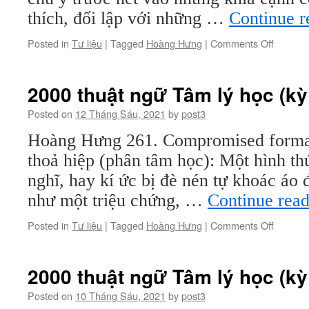
thích, đối lập với những …
Continue 
on
Posted in
Tư liệu
|
Tagged
Hoàng Hưng
|
Comments Off
2000
thuật
ngữ
2000 thuật ngữ Tâm lý học (kỳ
Tâm
lý
Posted on
12 Tháng Sáu, 2021
by
post3
học
Hoàng Hưng 261. Compromised format
(kỳ
27)
thoả hiệp (phân tâm học): Một hình t
nghĩ, hay kí ức bị đè nén tự khoác áo 
như một triệu chứng, …
Continue rea
on
Posted in
Tư liệu
|
Tagged
Hoàng Hưng
|
Comments Off
2000
thuật
ngữ
2000 thuật ngữ Tâm lý học (kỳ
Tâm
lý
Posted on
10 Tháng Sáu, 2021
by
post3
học