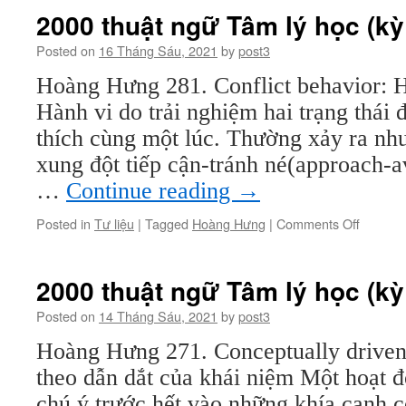
ngữ
2000 thuật ngữ Tâm lý học (kỳ
Tâm
lý
Posted on
16 Tháng Sáu, 2021
by
post3
học
Hoàng Hưng 281. Conflict behavior: H
(kỳ
29)
Hành vi do trải nghiệm hai trạng thái
thích cùng một lúc. Thường xảy ra nh
xung đột tiếp cận-tránh né(approach-a
…
Continue reading
→
on
Posted in
Tư liệu
|
Tagged
Hoàng Hưng
|
Comments Off
2000
thuật
ngữ
2000 thuật ngữ Tâm lý học (kỳ
Tâm
lý
Posted on
14 Tháng Sáu, 2021
by
post3
học
Hoàng Hưng 271. Conceptually driven 
(kỳ
28)
theo dẫn dắt của khái niệm Một hoạt độ
chú ý trước hết vào những khía cạnh c