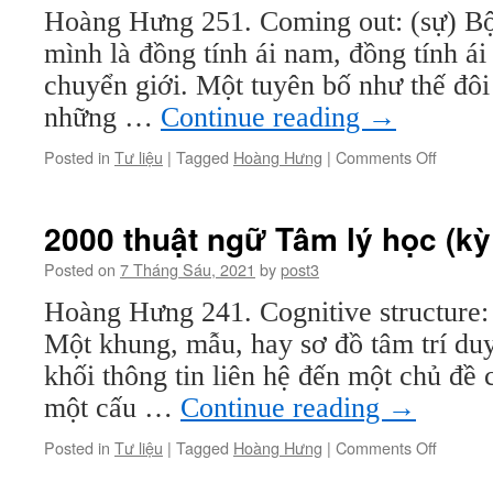
Hoàng Hưng 251. Coming out: (sự) Bộc
(kỳ
26)
mình là đồng tính ái nam, đồng tính ái 
chuyển giới. Một tuyên bố như thế đôi 
những …
Continue reading
→
on
Posted in
Tư liệu
|
Tagged
Hoàng Hưng
|
Comments Off
2000
thuật
ngữ
2000 thuật ngữ Tâm lý học (kỳ
Tâm
lý
Posted on
7 Tháng Sáu, 2021
by
post3
học
Hoàng Hưng 241. Cognitive structure:
(kỳ
25)
Một khung, mẫu, hay sơ đồ tâm trí duy
khối thông tin liên hệ đến một chủ đề 
một cấu …
Continue reading
→
on
Posted in
Tư liệu
|
Tagged
Hoàng Hưng
|
Comments Off
2000
thuật