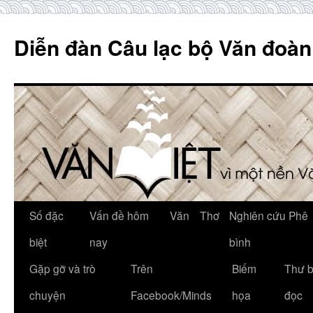
Skip
to
Diễn đàn Câu lạc bộ Văn đoàn
content
Số đặc
Vấn đề hôm
Văn
Thơ
Nghiên cứu Phê
biệt
nay
bình
Gặp gỡ và trò
Trên
Biếm
Thư 
chuyện
Facebook/Minds
họa
đọc