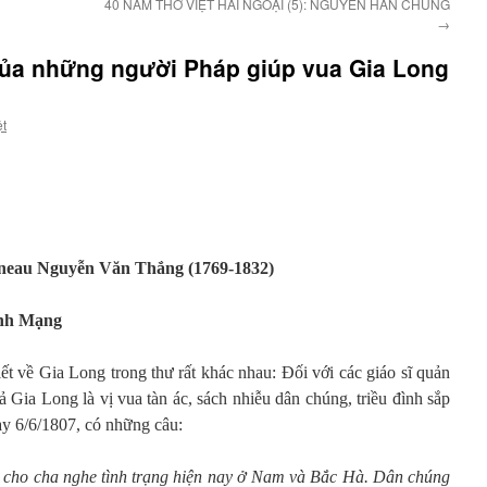
40 NĂM THƠ VIỆT HẢI NGOẠI (5): NGUYỄN HÀN CHUNG
→
của những người Pháp giúp vua Gia Long
ệt
gneau Nguyễn Văn Thắng (1769-1832)
inh Mạng
ết về Gia Long trong thư rất khác nhau: Đối với các giáo sĩ quản
 Gia Long là vị vua tàn ác, sách nhiễu dân chúng, triều đình sắp
y 6/6/1807, có những câu:
ết cho cha nghe tình trạng hiện nay ở Nam và Bắc Hà. Dân chúng