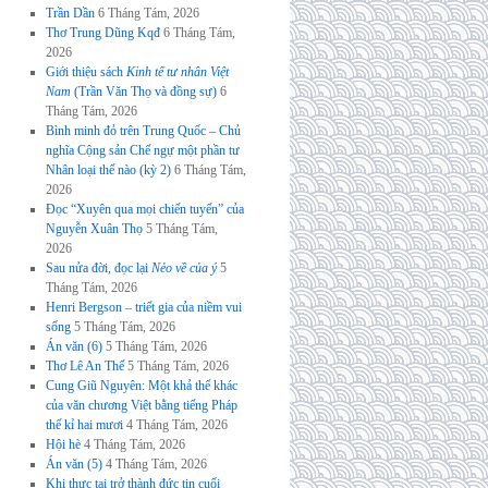
Trần Dần
6 Tháng Tám, 2026
Thơ Trung Dũng Kqđ
6 Tháng Tám,
2026
Giới thiệu sách
Kinh tế tư nhân Việt
Nam
(Trần Văn Thọ và đồng sự)
6
Tháng Tám, 2026
Bình minh đỏ trên Trung Quốc – Chủ
nghĩa Cộng sản Chế ngự một phần tư
Nhân loại thế nào (kỳ 2)
6 Tháng Tám,
2026
Đọc “Xuyên qua mọi chiến tuyến” của
Nguyễn Xuân Thọ
5 Tháng Tám,
2026
Sau nửa đời, đọc lại
Nẻo về của ý
5
Tháng Tám, 2026
Henri Bergson – triết gia của niềm vui
sống
5 Tháng Tám, 2026
Án văn (6)
5 Tháng Tám, 2026
Thơ Lê An Thế
5 Tháng Tám, 2026
Cung Giũ Nguyên: Một khả thể khác
của văn chương Việt bằng tiếng Pháp
thế kỉ hai mươi
4 Tháng Tám, 2026
Hội hè
4 Tháng Tám, 2026
Án văn (5)
4 Tháng Tám, 2026
Khi thực tại trở thành đức tin cuối