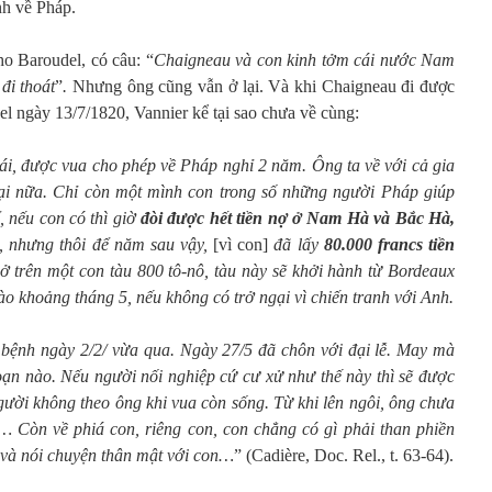
nh về Pháp.
o Baroudel, có câu: “
Chaigneau và con kinh tởm cái nước Nam
đi thoát
”
.
Nhưng ông cũng vẫn ở lại. Và khi Chaigneau đi được
el ngày 13/7/1820, Vannier kể tại sao chưa về cùng:
, được vua cho phép về Pháp nghỉ 2 năm. Ông ta về với cả gia
lại nữa. Chỉ còn một mình con trong số những người Pháp giúp
, nếu con có thì giờ
đòi được hết tiền nợ ở Nam Hà và Bắc Hà,
ồi, nhưng thôi để năm sau vậy,
[vì con]
đã lấy
80.000 francs tiền
ở trên một con tàu 800 tô-nô, tàu này sẽ khởi hành từ Bordeaux
ào khoảng tháng 5, nếu không có trở ngại vì chiến tranh với Anh.
bệnh ngày 2/2/ vừa qua. Ngày 27/5 đã chôn với đại lễ. May mà
oạn nào. Nếu người nối nghiệp cứ cư xử như thế này thì sẽ được
gười không theo ông khi vua còn sống. Từ khi lên ngôi, ông chưa
a… Còn về phiá con, riêng con, con chẳng có gì phải than phiền
 và nói chuyện thân mật với con…
” (Cadière, Doc. Rel., t. 63-64).