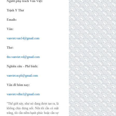
Người phụ trách Văn Việt:
Trịnh Y Thư
Emails:
Văn:
vanviet.van14@gmail.com
Thơ:
tho.vanviet.vd@gmail.com
Nghiên cứu – Phê bình:
vanviet.ncpb@gmail.com
Vấn đề hôm nay:
vanviet.vdhn1@gmail.com
“Thế giới này, như nó đang được tạo ra, là
không chịu đựng nổi. Nên tôi cần có mặt
trăng, tôi cần niềm hạnh phúc hoặc cần sự