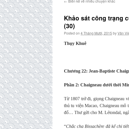
←
Biển kể về nhiều chuyện khác
Khảo sát công trạng 
(30)
Posted on
4 Tháng Mười, 2015
by
Văn Vi
Thụy Khuê
Chương 22: Jean-Baptiste Chai
Phần 2: Chaigneau dưới thời M
Từ 1807 trở đi, giọng Chaigneau vi
thủ tu viện Macao, Chaigneau mô tả
đổ… Thư gửi cho M. Létondal, ngà
“
Chắc cha Bissachère đã kể chi ti