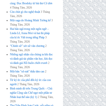
cùng: Đọc Brodsky từ bài thơ
Cô đơn
4 Tháng Tám, 2026
Còn chút gì cho nghệ thuật
3 Tháng
Tám, 2026
Một saga do Hoàng Minh Tường kể
3
Tháng Tám, 2026
Hai bản ngã trong một ngôn ngữ –
Linda Lê, Anna Moï và hai thi pháp
của kí ức Việt trong tiếng Pháp
3
Tháng Tám, 2026
“Chính sử” xét xử văn chương
2
Tháng Tám, 2026
Những ngộ nhận của chúng ta khi đọc
và đánh giá tác phẩm văn học, khi đọc
và đánh giá
Nỗi buồn chiến tranh
2
Tháng Tám, 2026
Một bản “xô-nát” thấu tâm can
2
Tháng Tám, 2026
Từ ký ức của phố đến ký ức của con
người
2 Tháng Tám, 2026
Bình minh đỏ trên Trung Quốc – Chủ
nghĩa Cộng sản Chế ngự một phần tư
Nhân loại thế nào (kỳ 1)
2 Tháng Tám,
2026
Thơ Trần Đình Sơn Cước: nỗi niềm và