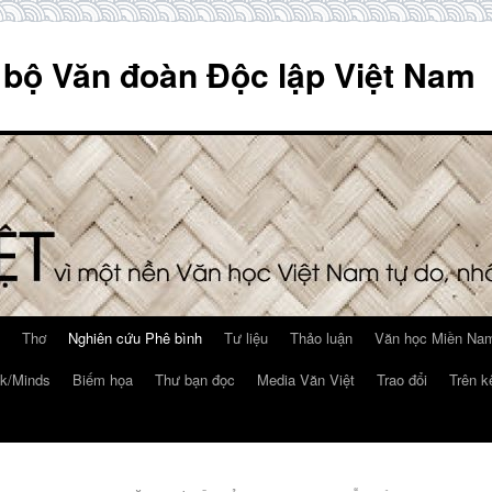
 bộ Văn đoàn Độc lập Việt Nam
Thơ
Nghiên cứu Phê bình
Tư liệu
Thảo luận
Văn học Miền Nam
k/Minds
Biếm họa
Thư bạn đọc
Media Văn Việt
Trao đổi
Trên k