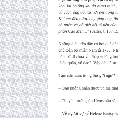
khó, lại bỏ ông khi đã hưng thịnh
và cách ông đối xử với em trong 
Khi em đến nước này giúp ông, ôn
cả nước và đã giết hết tổ tiên c
phần Cao Mên…
”
(Salles, t. 157-1
Những điều trên đây có hơi quá đ
chủ toàn bộ miền Nam từ 1788. Như
bảo: sở dĩ chưa về Pháp vì lòng tru
“hôn quân, vô đạo”. Vậy đâu là sự 
Tám năm sau, trong thư gửi người 
– Ông không nhận được tin gia đình,
– Thuyền trưởng tàu Henry sẵn sàng
– Về người vợ kế Hélène Barisy và