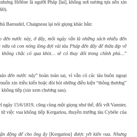
, nhưng Hélène là người Pháp [lai], không nơi nương tựa nên xin
60).
hủ Baroudel, Chaigneau lại nói giọng khác hẳn:
 đến nước này, ở đây, mỗi ngày vẫn là những sách nhiễu đến
ữa và con nóng lòng đợi vài tàu Pháp đến đây để thừa dịp về
i, không chắc có qua khỏi… sẽ có thay đổi trong chính phủ…
”
nào đến nước này
” hoàn toàn sai, vì vẫn có các tàu buôn ngoại
muốn xin triều kiến hoặc đòi hỏi những điều kiện “thông thương”
 không tiếp (xin xem chương sau).
l ngày 15/6/1819, cũng cùng một giọng như thế, đối với Vannier,
 từ việc vua không tiếp Kergariou, thuyền trưởng tàu Cybèle của
 vận động để cho ông ấy
[Kergariou]
được yết kiến vua. Nhưng