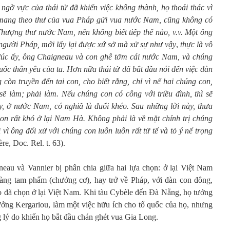
ngờ vực của thái tử đã khiến việc không thành, họ thoái thác vì
 mang theo thư của vua Pháp gửi vua nước Nam, cũng không có
hượng thư nước Nam, nên không biết tiếp thế nào, v.v. Một ông
 người Pháp, mới lấy lại được xứ sở mà xử sự như vậy
,
thực là vô
ừ lúc ấy, ông Chaigneau và con ghê tởm cái nước Nam, và chúng
 quốc thân yêu của ta. Hơn nữa thái tử đã bắt đầu nói đến việc đàn
còn truyền đến tai con, cho biết rằng, chỉ vì nể hai chúng con,
ẽ làm; phải làm. Nếu chúng con có công với triều đình, thì sẽ
y, ở nước Nam, có nghiã là đuổi khéo. Sau những lời này, thưa
on rất khó ở lại Nam Hà. Không phải là về mặt chính trị chúng
i vì ông đối xử với chúng con luôn luôn rất tử tế và tỏ ý nể trọng
ère, Doc. Rel. t. 63).
eau và Vannier bị phân chia giữa hai lựa chọn: ở lại Việt Nam
àng tam phẩm (chưởng cơ), hay trở về Pháp, với đàn con đông,
Họ đã chọn ở lại Việt Nam. Khi tàu Cybèle đến Đà Nẵng, họ tưởng
rưởng Kergariou, làm một việc hữu ích cho tổ quốc của họ, nhưng
 lý do khiến họ bắt đầu chán ghét vua Gia Long.