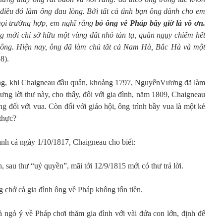
, điều đó làm ông đau lòng. Bởi tất cả tình bạn ông dành cho em
mọi trường hợp, em nghĩ rằng
bỏ ông về Pháp bây giờ là vô ơn.
g mới chỉ sở hữu một vùng đất nhỏ tàn tạ, quân ngụy chiếm hết
ủa ông. Hiện nay, ông đã làm chủ tất cả Nam Hà, Bắc Hà và một
58).
áng, khi Chaigneau đầu quân, khoảng 1797, NguyễnVương đã làm
ng lời thư này, cho thấy, đối với gia đình, năm 1809, Chaigneau
ng đối với vua. Còn đối với giáo hội, ông trình bầy vua là một kẻ
thực?
anh cả ngày 1/10/1817, Chaigneau cho biết:
 sau thư “uỷ quyền”, mãi tới 12/9/1815 mới có thư trả lời.
 chở cả gia đình ông về Pháp không tốn tiền.
 ngỏ ý về Pháp chơi thăm gia đình với vài đứa con lớn, định để