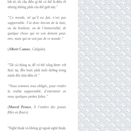
bất tử, tôi cần điều gì đó có thể là điên rồ
nhưng không phải của thế giới này.”
“Ce monde, tel qu’il est fait, n’est pas
supportable. J’ai donc besoin de la lune,
ou du
bonheur, ou de l’immortalité, de
quelque chose qui ne soit dement peut-
etre, mais qui
ne soit pas de ce monde.”
(
Albert Camus
,
Caligula
).
.
“Tất cả chúng ta, để có thể sống được với
thực tại, đều buộc phải nuôi dưỡng trong
mình đôi chút điên rồ.”
“Nous sommes tous obligés, pour rendre
la realite supportable, d’entretenir en
nous
quelques petites folies.”
(
Marcel Proust
,
À l’ombre des jeunes
filles en fleurs
)
.
“Nghệ thuật và không gì ngoài nghệ thuật,