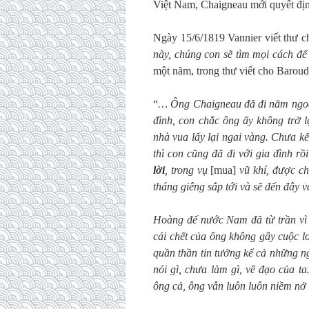
Việt Nam, Chaigneau mới quyết đị
Ngày 15/6/1819 Vannier viết thư ch
này, chúng con sẽ tìm mọi cách để 
một năm, trong thư viết cho Baroud
“
… Ông Chaigneau đã đi năm ngoái
đình, con chắc ông ấy không trở 
nhà vua lấy lại ngai vàng. Chưa kể
thì con cũng đã đi với gia đình r
lời
, trong vụ
[mua]
vũ khí, được ch
tháng giêng sắp tới và sẽ đến đây v
Hoàng đế nước Nam đã từ trần vì 
cái chết của ông không gây cuộc l
quần thần tin tưởng kể cả những n
nói gì, chưa làm gì, về đạo của t
ông cả, ông vẫn luôn luôn niềm nở