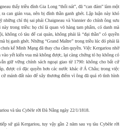
aigneau thấy triều đình Gia Long “thối nát”, đã “can đảm” làm một
ra can gián vua, nên bị đình thần ganh ghét. Lập luận này khó
kỹ những chỉ thị sai phái Chaigneau và Vannier do chính ông sưu
ười này trong triều: họ chỉ là quan võ hàng tam phẩm, có danh mà
, không có tàu để cai quản, không phải là “đại thần” có quyền
, mà bị ganh ghét. Những “Grand Maître” trong triều lúc đó phải là
chưa kể Minh Mạng đã thay cha cầm quyền. Việc Kergariou nhờ
 vào yết kiến vua mà không được, lại càng chứng tỏ họ không có
ẫn giữ vững chính sách ngoại giao từ 1790: không cho bất cứ
p, được có đặc quyền hơn các nước khác ở Á Châu; trong việc
 cứ mảnh đất nào để xây thương điếm vì ông đã quá rõ tình hình
ariou và tàu
Cybèle
rời Đà Nẵng ngày 22/1/1818.
iếp sứ giả Kergariou, tuy vậy gần 2 năm sau vụ tàu Cybèle rời