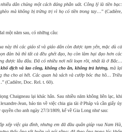
 nhiễu dân chúng một cách đáng phẫn uất. Công lý là tiền bạc:
ghèo mà không bị trừng trị vì họ có tiền trong tay
…” (Cadière,
al một năm sau, có những câu:
vua này thì các giáo sĩ và giáo dân còn được tạm yên, mặc dù cả
ọn đàn bà thì tất cả đều ghét đạo, họ còn làm hại đạo hơn các
ng được lâu đâu. Đã có nhiều nơi nổi loạn rồi, nhất là ở Bắc…
khổ dịch và lao công, không cho ăn, không trả lương,
mà lại
ng tha cho ai hết. Các quan hà sách và cướp bóc tha hồ… Triều
…
”
(Cadière, Doc. Rel. t. 60).
giọng Chaigneau lại khác hẳn. Sau nhiều năm không liên lạc, khi
exandre-Jean, báo tin về việc chia gia tài ở Pháp và cần giấy ủy
uỷ quyền cho anh ngày 27/3/1809, kể về Gia Long như sau:
ắp xếp việc gia đình, nhưng em đã đầu quân giúp vua Nam Hà,
ưng thấy ông rất buồn và nói rằng: đã theo ông trong lúc khốn