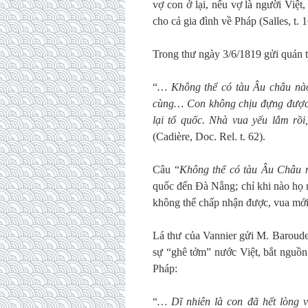
vợ con ở lại, nếu vợ là người Việt
cho cả gia đình về Pháp (Salles, t. 1
Trong thư ngày 3/6/1819 gửi quản t
“
… Không thể có tàu Âu châu nào
cùng… Con không chịu đựng được n
lại tổ quốc. Nhà vua yếu lắm rồ
(Cadière, Doc. Rel. t. 62).
Câu “
Không thể có tàu Âu Châu 
quốc đến Đà Nẵng; chỉ khi nào họ 
không thể chấp nhận được, vua mới
Lá thư của Vannier gửi M. Baroude
sự “ghê tởm” nước Việt, bắt nguồn
Pháp:
“
… Dĩ nhiên là con đã hết lòng