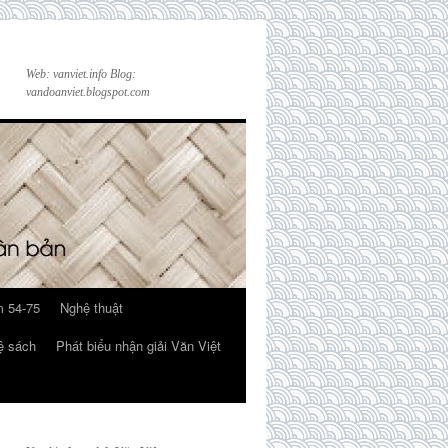
Web: vanviet.info Blog:
vandoanviet.blogspot.com
 54-75
Nghệ thuật
ệ sách
Phát biểu nhận giải Văn Việt