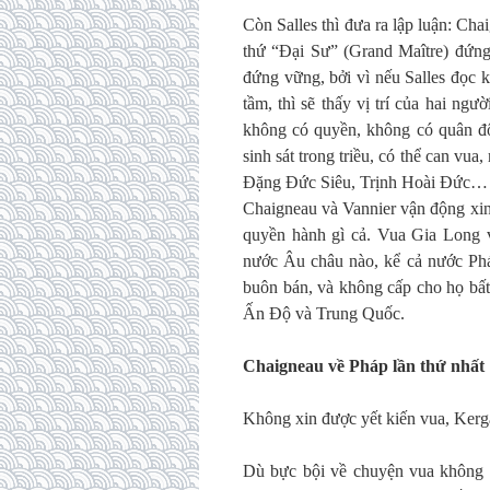
Còn Salles thì đưa ra lập luận: Ch
thứ “Đại Sư” (Grand Maître) đứng 
đứng vững, bởi vì nếu Salles đọc 
tầm, thì sẽ thấy vị trí của hai ng
không có quyền, không có quân đội
sinh sát trong triều, có thể can vua
Đặng Đức Siêu, Trịnh Hoài Đức… 
Chaigneau và Vannier vận động xin
quyền hành gì cả. Vua Gia Long v
nước Âu châu nào, kể cả nước Phá
buôn bán, và không cấp cho họ bất
Ấn Độ và Trung Quốc.
Chaigneau về Pháp lần thứ nhất
Không xin được yết kiến vua, Kerg
Dù bực bội về chuyện vua không t