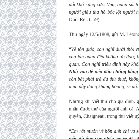
đói khổ cùng cực. Vua, quan sách
người giàu tha hồ bóc lột người n
Doc. Rel. t. 59).
Thư ngày 12/5/1808, gửi M. Létond
“
Về tôn giáo, con nghĩ dưới thời 
vua lẫn quan đều không ưa đạo; b
quan. Con nghĩ triều đình này khô
Nhà vua đè
nén dân chúng bằng 
còn bắt phải trả đủ thứ thuế, khô
đình này đang khủng hoảng, sẽ đổ
Nhưng khi viết thư cho gia đình, 
nhận được thư của người anh cả, Al
quyền, Chaigneau, trong thư viết 
“
Em rất muốn về hôn anh chị và s
mặc dù ông cho phép em ra đi,
nh