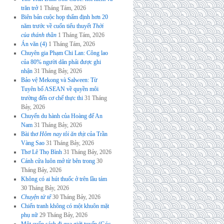
trăn trở
1 Tháng Tám, 2026
Biên bản cuộc họp thẩm định hơn 20
năm trước về cuốn tiểu thuyết
Thời
của thánh thần
1 Tháng Tám, 2026
Án văn (4)
1 Tháng Tám, 2026
Chuyên gia Phạm Chi Lan: Công lao
của 80% người dân phải được ghi
nhận
31 Tháng Bảy, 2026
Bảo vệ Mekong và Salween: Từ
Tuyên bố ASEAN về quyền môi
trường đến cơ chế thực thi
31 Tháng
Bảy, 2026
Chuyến du hành của Hoàng đế An
Nam
31 Tháng Bảy, 2026
Bài thơ
Hôm nay tôi ăn thịt
của Trần
Vàng Sao
31 Tháng Bảy, 2026
Thơ Lê Thọ Bình
31 Tháng Bảy, 2026
Cánh cửa luôn mở từ bên trong
30
Tháng Bảy, 2026
Không có ai hút thuốc ở trên lầu tám
30 Tháng Bảy, 2026
Chuyện tử tế
30 Tháng Bảy, 2026
Chiến tranh không có một khuôn mặt
phụ nữ
29 Tháng Bảy, 2026