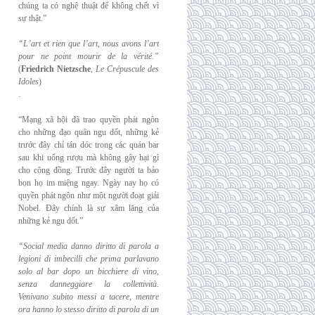
chúng ta có nghệ thuật để không chết vì
sự thật.”
“L’art et rien que l’art, nous avons l’art
pour ne point mourir de la vérité.”
(
Friedrich
Nietzsche
,
Le Crépuscule des
Idoles
)
.
“Mạng xã hội đã trao quyền phát ngôn
cho những đạo quân ngu dốt, những kẻ
trước đây chỉ tán dóc trong các quán bar
sau khi uống rượu mà không gây hại gì
cho cộng đồng. Trước đây người ta bảo
bọn họ im miệng ngay. Ngày nay họ có
quyền phát ngôn như một người đoạt giải
Nobel. Đây chính là sự xâm lăng của
những kẻ ngu dốt.”
“Social media danno diritto di parola a
legioni di imbecilli che prima parlavano
solo al
bar dopo un bicchiere di vino,
senza danneggiare la collettività.
Venivano subito messi a
tacere, mentre
ora hanno lo stesso diritto di parola di un