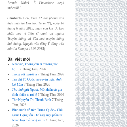
Premio Nobel. È l’invasione
degli
imbecilli.”
(
Umberto Eco
,
trích từ bài phỏng vấn
thực hiện tại Đại học Turin (Ý), ngày 10
tháng 6
năm 2015, ngay sau khi U. Eco
nhận học vị Tiến sĩ danh dự ngành
Truyền thông và
Văn hoá truyền thông
đại chúng. Nguyên văn tiếng Ý đăng trên
báo La Stampa
11.06.2015
)
Bài viết mới
Nhà văn, không cần ai thương xót
họ…
7 Tháng Tám, 2026
Trong cõi người ta
7 Tháng Tám, 2026
Tạp chí Tổ Quốc và truyện ngắn
Anh
Cò Lấm
7 Tháng Tám, 2026
Thư tình gửi Ngoại
: Một thiên sử gia
đình khiến ta rơi lệ
7 Tháng Tám, 2026
Thơ Nguyễn Thị Thanh Bình
7 Tháng
Tám, 2026
Bình minh đỏ trên Trung Quốc – Chủ
nghĩa Cộng sản Chế ngự một phần tư
Nhân loại thế nào (kỳ 3)
7 Tháng Tám,
2026