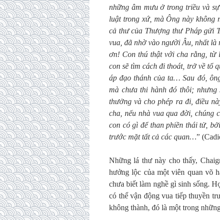
những âm mưu ở trong triều và sự 
luật trong xứ, mà Ông này không
cả thư của Thượng thư Pháp gửi T
vua, đã nhờ vào người Âu, nhất là
ơn! Con thú thật với cha rằng, t
con sẽ tìm cách đi thoát, trở về tổ
áp đạo thánh của ta… Sau đó, ông 
mà chưa thi hành đó thôi; nhưng s
thưởng và cho phép ra đi, điều nà
cha, nếu nhà vua qua đời, chúng c
con có gì để than phiền thái tử, bở
trước mặt tất cả các quan…
” (Cadi
Những lá thư này cho thấy, Chaign
hưởng lộc của một viên quan võ h
chưa biết làm nghề gì sinh sống. 
có thể vận động vua tiếp thuyền t
không thành, đó là một trong những