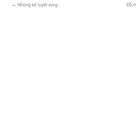
←
Những kẻ tuyệt vọng
Đỗ H