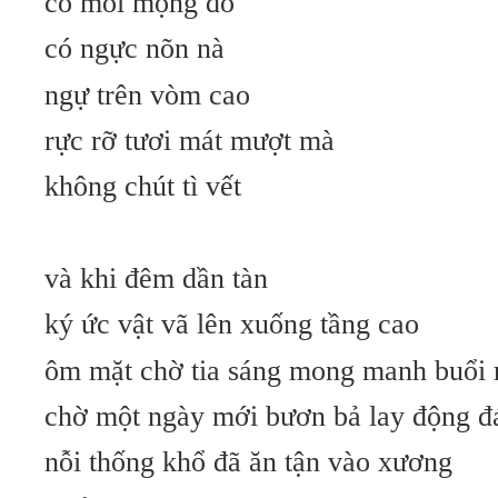
có môi mọng đỏ
có ngực nõn nà
ngự trên vòm cao
rực rỡ tươi mát mượt mà
không chút tì vết
và khi đêm dần tàn
ký ức vật vã lên xuống tầng cao
ôm mặt chờ tia sáng mong manh buổi 
chờ một ngày mới bươn bả lay động đ
nỗi thống khổ đã ăn tận vào xương