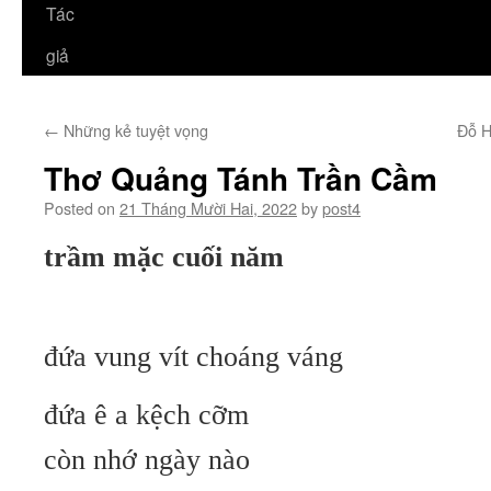
Tác
giả
←
Những kẻ tuyệt vọng
Đỗ H
Thơ Quảng Tánh Trần Cầm
Posted on
21 Tháng Mười Hai, 2022
by
post4
trầm mặc cuối năm
đứa vung vít choáng váng
đứa ê a kệch cỡm
còn nhớ ngày nào