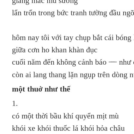
giăng mắc mù sương
lẩn trốn trong bức tranh tường đầu ng
hôm nay tôi với tay chụp bắt cái bóng 
giữa cơn ho khan khàn đục
cuối năm đến không cảnh báo
̶ ̶ ̶
như 
còn ai lang thang lặn ngụp trên dòng 
một thuở như thế
1.
có một thời bầu khí quyển mịt mù
khói xe khói thuốc lá khói hỏa châu