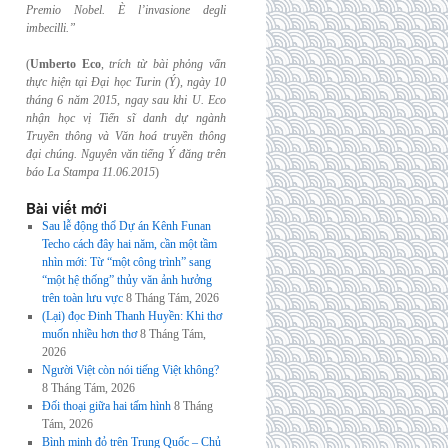
Premio Nobel. È l’invasione
degli
imbecilli.”
(
Umberto Eco
,
trích từ bài phỏng vấn
thực hiện tại Đại học Turin (Ý), ngày 10
tháng 6
năm 2015, ngay sau khi U. Eco
nhận học vị Tiến sĩ danh dự ngành
Truyền thông và
Văn hoá truyền thông
đại chúng. Nguyên văn tiếng Ý đăng trên
báo La Stampa
11.06.2015
)
Bài viết mới
Sau lễ động thổ Dự án Kênh Funan
Techo cách đây hai năm, cần một tầm
nhìn mới: Từ “một công trình” sang
“một hệ thống” thủy văn ảnh hưởng
trên toàn lưu vực
8 Tháng Tám, 2026
(Lại) đọc Đinh Thanh Huyền: Khi thơ
muốn nhiều hơn thơ
8 Tháng Tám,
2026
Người Việt còn nói tiếng Việt không?
8 Tháng Tám, 2026
Đối thoại giữa hai tấm hình
8 Tháng
Tám, 2026
Bình minh đỏ trên Trung Quốc – Chủ