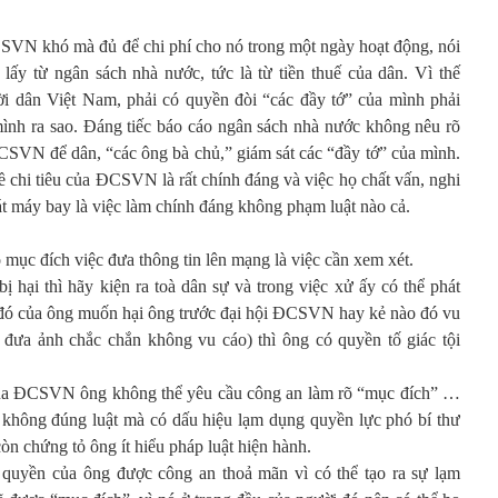
CSVN khó mà đủ để chi phí cho nó trong một ngày hoạt động, nói
ấy từ ngân sách nhà nước, tức là từ tiền thuế của dân. Vì thế
ười dân Việt Nam, phải có quyền đòi “các đầy tớ” của mình phải
mình ra sao. Đáng tiếc báo cáo ngân sách nhà nước không nêu rõ
 ĐCSVN để dân, “các ông bà chủ,” giám sát các “đầy tớ” của mình.
 chi tiêu của ĐCSVN là rất chính đáng và việc họ chất vấn, nghi
t máy bay là việc làm chính đáng không phạm luật nào cả.
 mục đích việc đưa thông tin lên mạng là việc cần xem xét.
 hại thì hãy kiện ra toà dân sự và trong việc xử ấy có thể phát
o đó của ông muốn hại ông trước đại hội ĐCSVN hay kẻ nào đó vu
 đưa ảnh chắc chắn không vu cáo) thì ông có quyền tố giác tội
của ĐCSVN ông không thể yêu cầu công an làm rõ “mục đích” …
không đúng luật mà có dấu hiệu lạm dụng quyền lực phó bí thư
 chứng tỏ ông ít hiểu pháp luật hiện hành.
quyền của ông được công an thoả mãn vì có thể tạo ra sự lạm