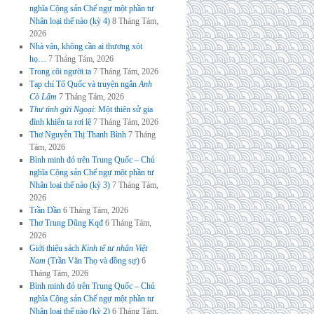
nghĩa Cộng sản Chế ngự một phần tư
Nhân loại thế nào (kỳ 4)
8 Tháng Tám,
2026
Nhà văn, không cần ai thương xót
họ…
7 Tháng Tám, 2026
Trong cõi người ta
7 Tháng Tám, 2026
Tạp chí Tổ Quốc và truyện ngắn
Anh
Cò Lấm
7 Tháng Tám, 2026
Thư tình gửi Ngoại
: Một thiên sử gia
đình khiến ta rơi lệ
7 Tháng Tám, 2026
Thơ Nguyễn Thị Thanh Bình
7 Tháng
Tám, 2026
Bình minh đỏ trên Trung Quốc – Chủ
nghĩa Cộng sản Chế ngự một phần tư
Nhân loại thế nào (kỳ 3)
7 Tháng Tám,
2026
Trần Dần
6 Tháng Tám, 2026
Thơ Trung Dũng Kqđ
6 Tháng Tám,
2026
Giới thiệu sách
Kinh tế tư nhân Việt
Nam
(Trần Văn Thọ và đồng sự)
6
Tháng Tám, 2026
Bình minh đỏ trên Trung Quốc – Chủ
nghĩa Cộng sản Chế ngự một phần tư
Nhân loại thế nào (kỳ 2)
6 Tháng Tám,