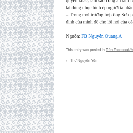
quyền khác; làm sao công an làm r
lại dùng nhục hình ép người ta nhậ
– Trong mọi trường hợp ông Sơn p
định của mình để cho lời nói của các
Nguồn:
FB Nguyễn Quang A
This entry was posted in
Trên Facebook/
←
Thơ Nguyên Yên