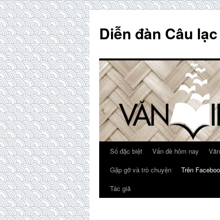
Skip
to
Diễn đàn Câu lạc
content
Số đặc biệt
Vấn đề hôm nay
Văn
Gặp gỡ và trò chuyện
Trên Faceboo
Tác giả