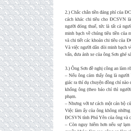
2.) Chắc chắn tiền đảng phí của Đ
cách khác chi tiêu cho ĐCSVN là l
người đóng thuế, tức là tất cả ng
minh bạch về chúng tiêu tiền của 
và chi tiết các khoản chi tiêu của
Và việc người dân đòi minh bạch về
vấn, đưa ảnh xe của ông Sơn ghé sá
3.) Ông Sơn đề nghị công an làm rõ
– Nếu ông cảm thấy ông là người bị
giác ra thí dụ chuyện đồng chí nà
khống ông (theo báo chí thì người
phạm.
– Nhưng với tư cách một cán bộ 
Việc làm ấy của ông không những 
ĐCSVN tỉnh Phú Yên của ông và còn
– Còn nguy hiểm hơn nếu sự lạm 