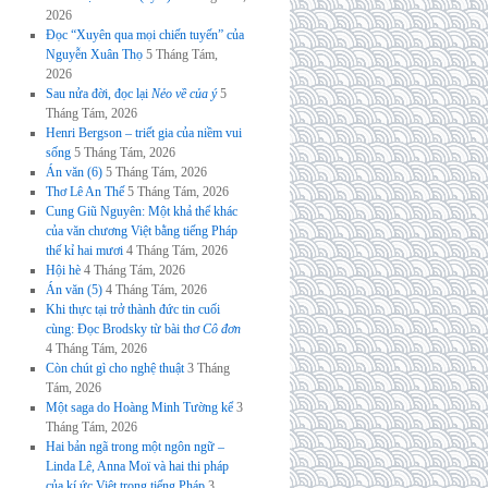
2026
Đọc “Xuyên qua mọi chiến tuyến” của
Nguyễn Xuân Thọ
5 Tháng Tám,
2026
Sau nửa đời, đọc lại
Nẻo về của ý
5
Tháng Tám, 2026
Henri Bergson – triết gia của niềm vui
sống
5 Tháng Tám, 2026
Án văn (6)
5 Tháng Tám, 2026
Thơ Lê An Thế
5 Tháng Tám, 2026
Cung Giũ Nguyên: Một khả thể khác
của văn chương Việt bằng tiếng Pháp
thế kỉ hai mươi
4 Tháng Tám, 2026
Hội hè
4 Tháng Tám, 2026
Án văn (5)
4 Tháng Tám, 2026
Khi thực tại trở thành đức tin cuối
cùng: Đọc Brodsky từ bài thơ
Cô đơn
4 Tháng Tám, 2026
Còn chút gì cho nghệ thuật
3 Tháng
Tám, 2026
Một saga do Hoàng Minh Tường kể
3
Tháng Tám, 2026
Hai bản ngã trong một ngôn ngữ –
Linda Lê, Anna Moï và hai thi pháp
của kí ức Việt trong tiếng Pháp
3