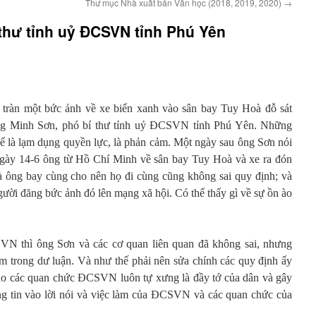
Thư mục Nhà xuất bản Văn học (2018, 2019, 2020)
→
í thư tỉnh uỷ ĐCSVN tỉnh Phú Yên
n tràn một bức ảnh về xe biển xanh vào sân bay Tuy Hoà đỗ sát
g Minh Sơn, phó bí thư tỉnh uỷ ĐCSVN tỉnh Phú Yên. Những
hế là lạm dụng quyền lực, là phản cảm. Một ngày sau ông Sơn nói
 ngày 14-6 ông từ Hồ Chí Minh về sân bay Tuy Hoà và xe ra đón
à ông bay cùng cho nên họ đi cùng cũng không sai quy định; và
người đăng bức ảnh đó lên mạng xã hội. Có thể thấy gì về sự ồn ào
VN thì ông Sơn và các cơ quan liên quan đã không sai, nhưng
m trong dư luận. Và như thế phải nên sửa chính các quy định ấy
cho các quan chức ĐCSVN luôn tự xưng là đầy tớ của dân và gây
g tin vào lời nói và việc làm của ĐCSVN và các quan chức của