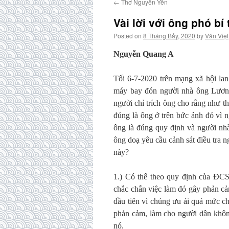
←
Thơ Nguyên Yên
Vài lời với ông phó b
Posted on
8 Tháng Bảy, 2020
by
Văn Việt
Nguyễn Quang A
Tối 6-7-2020 trên mạng xã hội la
máy bay đón người nhà ông Lươn
người chỉ trích ông cho rằng như t
đúng là ông ở trên bức ảnh đó vì
ông là đúng quy định và người nh
ông doạ yêu cầu cảnh sát điều tra 
này?
1.) Có thể theo quy định của ĐCS
chắc chắn việc làm đó gây phản cả
đầu tiên vì chúng ưu ái quá mức 
phản cảm, làm cho người dân khôn
nó.