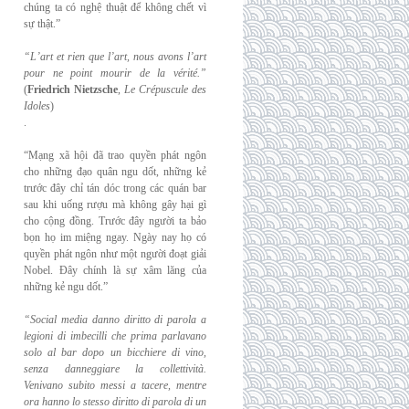
chúng ta có nghệ thuật để không chết vì
sự thật.”
“L’art et rien que l’art, nous avons l’art
pour ne point mourir de la vérité.”
(
Friedrich
Nietzsche
,
Le Crépuscule des
Idoles
)
.
“Mạng xã hội đã trao quyền phát ngôn
cho những đạo quân ngu dốt, những kẻ
trước đây chỉ tán dóc trong các quán bar
sau khi uống rượu mà không gây hại gì
cho cộng đồng. Trước đây người ta bảo
bọn họ im miệng ngay. Ngày nay họ có
quyền phát ngôn như một người đoạt giải
Nobel. Đây chính là sự xâm lăng của
những kẻ ngu dốt.”
“Social media danno diritto di parola a
legioni di imbecilli che prima parlavano
solo al
bar dopo un bicchiere di vino,
senza danneggiare la collettività.
Venivano subito messi a
tacere, mentre
ora hanno lo stesso diritto di parola di un