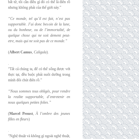
bất tử, tôi cần điều gì đó có thể là điên rồ
nhưng không phải của thế giới này.”
“Ce monde, tel qu’il est fait, n’est pas
supportable. J’ai donc besoin de la lune,
ou du
bonheur, ou de l’immortalité, de
quelque chose qui ne soit dement peut-
etre, mais qui
ne soit pas de ce monde.”
(
Albert Camus
,
Caligula
).
.
“Tất cả chúng ta, để có thể sống được với
thực tại, đều buộc phải nuôi dưỡng trong
mình đôi chút điên rồ.”
“Nous sommes tous obligés, pour rendre
la realite supportable, d’entretenir en
nous
quelques petites folies.”
(
Marcel Proust
,
À l’ombre des jeunes
filles en fleurs
)
.
“Nghệ thuật và không gì ngoài nghệ thuật,