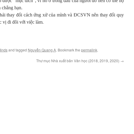
õ được “mục đích”, vì nó ở trong đầu của người đó nên có thể họ
n chẳng hạn.
hải thay đổi cách ứng xử của mình và ĐCSVN nên thay đổi quy
 vị đi đôi với việc làm.
Minds
and tagged
Nguyễn Quang A
. Bookmark the
permalink
.
Thư mục Nhà xuất bản Văn học (2018, 2019, 2020)
→