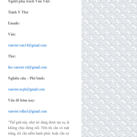
Người phụ trách Văn Việt:
Trịnh Y Thư
Emails:
Văn:
vanviet.van14@gmail.com
Thơ:
tho.vanviet.vd@gmail.com
Nghiên cứu – Phê bình:
vanviet.ncpb@gmail.com
Vấn đề hôm nay:
vanviet.vdhn1@gmail.com
“Thế giới này, như nó đang được tạo ra, là
không chịu đựng nổi. Nên tôi cần có mặt
trăng, tôi cần niềm hạnh phúc hoặc cần sự