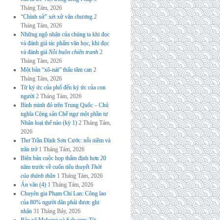
Tháng Tám, 2026
“Chính sử” xét xử văn chương
2
Tháng Tám, 2026
Những ngộ nhận của chúng ta khi đọc
và đánh giá tác phẩm văn học, khi đọc
và đánh giá
Nỗi buồn chiến tranh
2
Tháng Tám, 2026
Một bản “xô-nát” thấu tâm can
2
Tháng Tám, 2026
Từ ký ức của phố đến ký ức của con
người
2 Tháng Tám, 2026
Bình minh đỏ trên Trung Quốc – Chủ
nghĩa Cộng sản Chế ngự một phần tư
Nhân loại thế nào (kỳ 1)
2 Tháng Tám,
2026
Thơ Trần Đình Sơn Cước: nỗi niềm và
trăn trở
1 Tháng Tám, 2026
Biên bản cuộc họp thẩm định hơn 20
năm trước về cuốn tiểu thuyết
Thời
của thánh thần
1 Tháng Tám, 2026
Án văn (4)
1 Tháng Tám, 2026
Chuyên gia Phạm Chi Lan: Công lao
của 80% người dân phải được ghi
nhận
31 Tháng Bảy, 2026