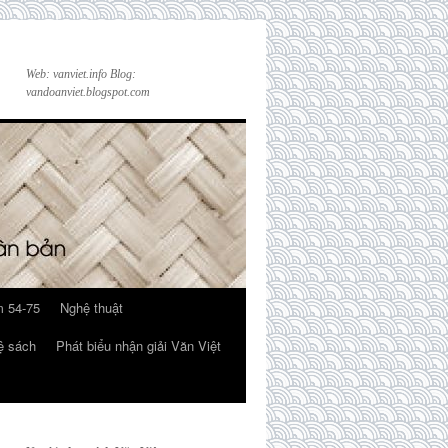
Web: vanviet.info Blog:
vandoanviet.blogspot.com
 54-75
Nghệ thuật
ệ sách
Phát biểu nhận giải Văn Việt