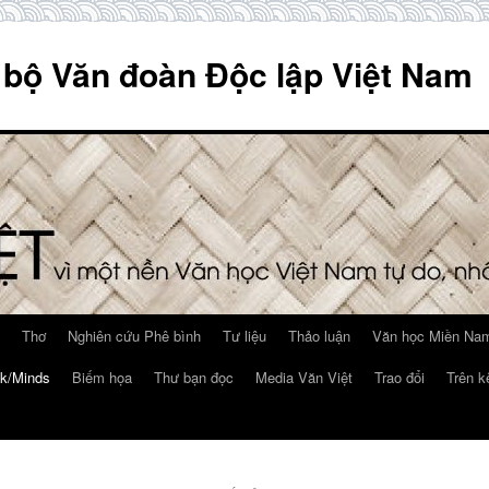
 bộ Văn đoàn Độc lập Việt Nam
Thơ
Nghiên cứu Phê bình
Tư liệu
Thảo luận
Văn học Miền Nam
k/Minds
Biếm họa
Thư bạn đọc
Media Văn Việt
Trao đổi
Trên k