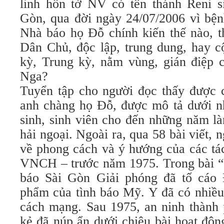
linh hồn tờ NV có tên thánh Reni s
Gòn, qua đời ngày 24/07/2006 vì bện
Nhà báo họ Đỗ chính kiến thế nào
Dân Chủ, độc lập, trung dung, hay cộ
kỳ, Trung kỳ, nằm vùng, gián điệp
Nga?
Tuyển tập cho người đọc thấy đượ
anh chàng họ Đỗ, được mô tả dưới nhi
sinh, sinh viên cho đến những năm là
hải ngoại. Ngoài ra, qua 58 bài viết,
về phong cách và ý hướng của các tác
VNCH – trước năm 1975. Trong bài “
báo Sài Gòn Giải phóng đã tố cáo
phẩm của tình báo Mỹ. Y đã có nhiều
cách mạng. Sau 1975, an ninh thành 
kẻ đã núp ẩn dưới chiêu bài hoạt độn