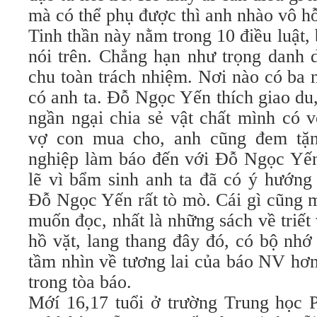
mà có thể phụ được thì anh nhào vô hỗ
Tinh thần này nằm trong 10 điều luật, 
nói trên. Chẳng hạn như trọng danh d
chu toàn trách nhiệm. Nơi nào có ba 
có anh ta. Đỗ Ngọc Yến thích giao d
ngần ngại chia sẻ vật chất mình có 
vợ con mua cho, anh cũng đem tặn
nghiệp làm báo đến với Đỗ Ngọc Yến
lẽ vì bẩm sinh anh ta đã có ý hướng
Đỗ Ngọc Yến rất tò mò. Cái gì cũng 
muốn đọc, nhất là những sách về triết 
hồ vặt, lang thang đây đó, có bộ nhớ 
tầm nhìn về tương lai của báo NV hơ
trong tòa báo.
Mớí 16,17 tuổi ở trường Trung học P