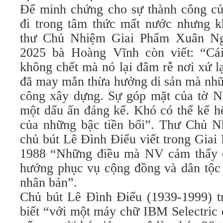
Để minh chứng cho sự thành công của
đi trong tâm thức mất nước nhưng k
thư Chủ Nhiệm Giai Phẩm Xuân Ng
2025 bà Hoàng Vĩnh còn viết: “Cá
không chết mà nó lại đâm rễ nơi xứ l
đã may mắn thừa hưởng di sản mà nhữ
công xây dựng. Sự góp mặt của tờ N
một dấu ấn đáng kể. Khó có thể kể hế
của những bậc tiền bối”. Thư Chủ Nh
chủ bút Lê Đình Điểu viết trong Gia
1988 “Những điều mà NV cảm thấy đ
hướng phục vụ cộng đồng và dân tộc t
nhân bản”.
Chủ bút Lê Đình Điểu (1939-1999) tr
biết “với một máy chữ IBM Selectric 