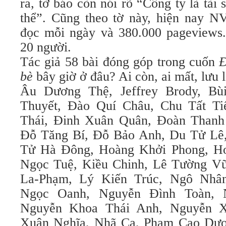
ra, tờ báo còn nói rõ “Công ty là tài
thể”. Cũng theo tờ này, hiện nay N
đọc mỗi ngày và 380.000 pageviews
20 người.
Tác giả 58 bài đóng góp trong cuốn
Đ
bè
bây giờ ở đâu? Ai còn, ai mất, lưu
Âu Dương Thệ, Jeffrey Brody, Bù
Thuyết, Đào Quí Châu, Chu Tất T
Thái, Đinh Xuân Quân, Đoàn Thanh
Đỗ Tăng Bí, Đỗ Bảo Anh, Du Tử Lê
Tử Hà Đông, Hoàng Khởi Phong, H
Ngọc Tuệ, Kiều Chinh, Lê Tường Vũ
La-Phạm, Lý Kiến Trúc, Ngô Nhâ
Ngọc Oanh, Nguyễn Đình Toàn, 
Nguyễn Khoa Thái Anh, Nguyễn 
Xuân Nghĩa, Nhã Ca, Phạm Cao Dư