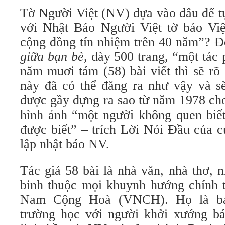
Tờ Người Việt (NV) dựa vào đâu để t
với Nhật Báo Người Việt tờ báo Vi
cộng đồng tín nhiệm trên 40 năm”? 
giữa bạn bè
, dày 500 trang, “một tác
năm muơi tám (58) bài viết thì sẽ rõ
này đã có thể đăng ra như vậy và s
được gầy dựng ra sao từ năm 1978 cho
hình ảnh “một người không quen biết
được biết” – trích Lời Nói Đầu của 
lập nhật báo NV.
Tác giả 58 bài là nhà văn, nhà thơ, 
binh thuộc mọi khuynh hướng chính tri
Nam Cộng Hoà (VNCH). Họ là bạn
trường học với người khởi xướng 