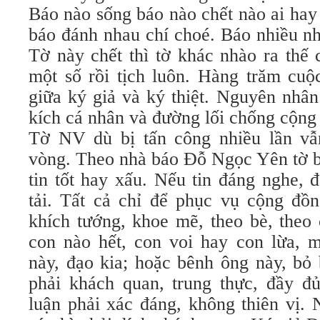
Báo nào sống báo nào chết nào ai hay
báo đánh nhau chí choé. Báo nhiều như
Tờ này chết thì tờ khác nhào ra thế 
một số rồi tịch luôn. Hàng trăm cuộ
giữa ký giả và ký thiệt. Nguyên nhân
kích cá nhân và đường lối chống cộng
Tờ NV dù bị tấn công nhiều lần vẫ
vòng. Theo nhà báo Đỗ Ngọc Yên tờ bá
tin tốt hay xấu. Nếu tin đáng nghe, đ
tải. Tất cả chỉ để phục vụ cộng đồ
khích tướng, khoe mẽ, theo bè, theo
con nào hết, con voi hay con lừa, 
này, đạo kia; hoặc bênh ông này, bỏ 
phải khách quan, trung thực, đầy đ
luận phải xác đáng, không thiên vị. 