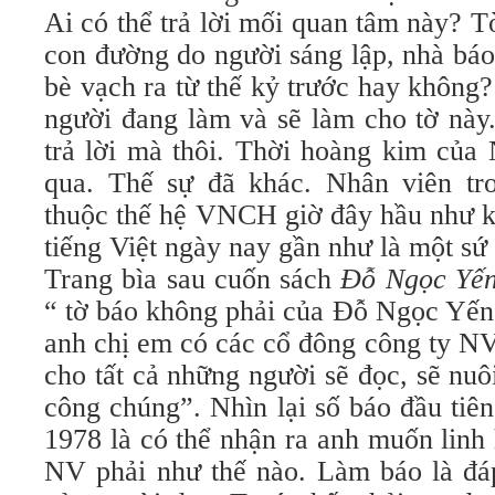
Ai có thể trả lời mối quan tâm này? 
con đường do người sáng lập, nhà bá
bè vạch ra từ thế kỷ trước hay không
người đang làm và sẽ làm cho tờ này
trả lời mà thôi. Thời hoàng kim của
qua. Thế sự đã khác. Nhân viên tr
thuộc thế hệ VNCH giờ đây hầu như k
tiếng Việt ngày nay gần như là một sứ
Trang bìa sau cuốn sách
Đỗ Ngọc Yến
“ tờ báo không phải của Đỗ Ngọc Yến
anh chị em có các cổ đông công ty NV
cho tất cả những người sẽ đọc, sẽ nuôi
công chúng”. Nhìn lại số báo đầu tiê
1978 là có thể nhận ra anh muốn linh
NV phải như thế nào. Làm báo là đáp