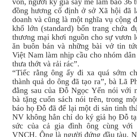
vốn, người ký giả say mê làm báo 36 t
đồng hương cố định ở sở Xã hội đã l
doanh và cũng là một nghĩa vụ cộng 
khổ lớn (standard) bốn trang chứa 
thương mại khơi nguồn cho sự vươn l
ăn buôn bán và những bài vở tin tứ
Việt Nam làm nhịp cầu cho nhóm dân t
thưa thớt và rải rác”.
“Tiếc rằng ông ấy đi xa quá sớm c
thành quả do ông đã tạo ra”, bà Lã 
đằng sau của Đỗ Ngọc Yến nói với ng
bà tặng cuốn sách nói trên, trong mộ
báo họ Đỗ đã để lại một di sản tinh th
NV không hẳn chỉ do ký giả họ Đỗ tạ
sức của cả gia đình ông cùng với 
VNCH. Ông là người đứng đầu tàu. Ng