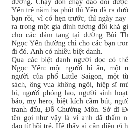
đường. Chạy đôn chạy đáo đổi được
Yến trễ năm ba phút thì Yến đã ra đư
bạn rồi, vì có hẹn trước, thì ngày na
ra trong một gia đình tương đối khá 
cho các đám tang tại đường Bùi T
Ngọc Yến thường chi cho các bạn tron
đi đó. Anh có nhiều biệt danh.
Qua các biệt danh người đọc có th
Ngọc Yến: một người bí ẩn, một ng
người của phố Little Saigon, một t
sách, ông vua không ngôi, hiệp sĩ m
bi, người phóng lao, người sinh hoạ
báo, my hero, biệt kích cầm bút, ngư
tranh đấu, Đỗ Chưởng Môn. Sở dĩ Đ
tên gọi như vậy là vì anh đã thấm n
đạo từ hồi trẻ. Hễ thấy ai cần điều gì