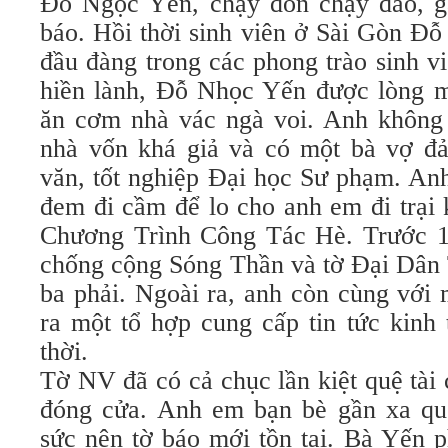
Đỗ Ngọc Yến, chạy đôn chạy đáo, g
báo. Hồi thời sinh viên ở Sài Gòn Đ
đầu đàng trong các phong trào sinh v
hiền lành, Đỗ Nhọc Yến được lòng m
ăn cơm nhà vác ngà voi. Anh không
nhà vốn khá giả và có một bà vợ đ
văn, tốt nghiệp Đại học Sư phạm. An
đem đi cầm để lo cho anh em đi trại
Chương Trình Công Tác Hè. Trước 1
chống cộng Sóng Thần và tờ Đại Dân
ba phải. Ngoài ra, anh còn cùng với 
ra một tổ hợp cung cấp tin tức kinh
thời.
Tờ NV đã có cả chục lần kiệt quệ tài
đóng cửa. Anh em bạn bè gần xa quen
sức nên tờ báo mới tồn tại. Bà Yến p