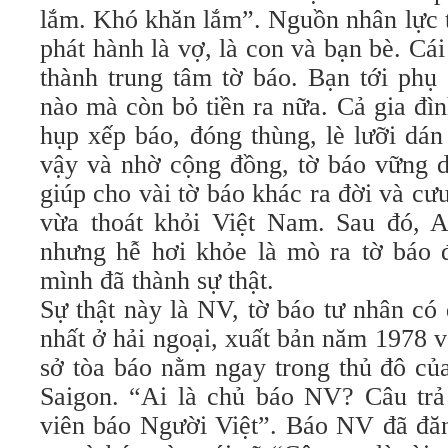
lắm. Khó khăn lắm”. Nguồn nhân lực 
phát hành là vợ, là con và bạn bè. Cái
thành trung tâm tờ báo. Bạn tới phụ
nào mà còn bỏ tiền ra nữa. Cả gia đì
hụp xếp báo, đóng thùng, lè lưỡi dá
vậy và nhờ cộng đồng, tờ báo vững d
giúp cho vài tờ báo khác ra đời và c
vừa thoát khỏi Việt Nam. Sau đó, 
nhưng hễ hơi khỏe là mò ra tờ báo 
mình đã thành sự thật.
Sự thật này là NV, tờ báo tư nhân có 
nhất ở hải ngoại, xuất bản năm 1978 
sở tòa báo nằm ngay trong thủ đô của
Saigon. “Ai là chủ báo NV? Câu trả 
viên báo Người Việt”. Báo NV đã đăn