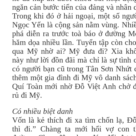
ngăn cản bước tiến của đảng và nhân 
Trong khi đó ở hải ngoại, một số ngư
Ngọc Yến là cộng sản nằm vùng. Nhiề
phá diễn ra trước toà báo ở đường M
hăm dọa nhiều lần. Tuyển tập còn ch
qua Mỹ nhờ ai? Mỹ đưa đi? Xia khô
này như lời đồn đãi mà chỉ là sự tình
có người bạn cũ trong Tân Sơn Nhứt c
thêm một gia đình đi Mỹ vô danh sách
Quí Toàn mới nhờ Đỗ Việt Anh chở 
rủ đi Mỹ.
Có nhiều biệt danh
Vốn là kẻ thích đi xa tìm chốn lạ, 
thì đi.” Chàng ta mới hối vợ con 