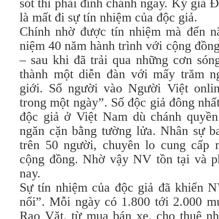
sót thì phải đính chánh ngay. Ký giả
là mất đi sự tín nhiệm của độc giả.
Chính nhờ được tín nhiệm mà đến n
niệm 40 năm hành trình với cộng đồn
– sau khi đã trải qua những cơn sóng
thành một diễn đàn với mấy trăm n
giới. Số người vào Người Việt onlin
trong một ngày”. Số độc giả đông nhấ
độc giả ở Việt Nam dù chánh quyền
ngăn cặn bằng tường lửa. Nhân sự b
trên 50 người, chuyên lo cung cấp 
cộng đồng. Nhờ vậy NV tồn tại và ph
nay.
Sự tín nhiệm của độc giả đã khiến N
nổi”. Mỗi ngày có 1.800 tới 2.000 m
Rao Vặt, từ mua bán xe, cho thuê nh