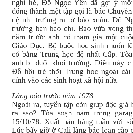
nghỉ hè, Đỗ Ngọc Yến đã gợi ý mỗi 
đóng thành một tập gọi là báo Chuyề
đệ nhị trường ra tờ báo xuân. Đỗ 
trưởng ban báo chí. Báo vừa xong thì
năm trước anh có tham gia một cuộ
Giáo Dục. Bộ buộc học sinh muốn lên
có bằng Trung học đệ nhất Cấp. Tò
anh bị đuổi khỏi trường. Điều này c
Đỗ hồi trẻ thời Trung học ngoài cá
dính vào các sinh hoạt xã hội nữa.
Làng báo trước năm 1978
Ngoài ra, tuyển tập còn giúp độc giả
ra sao? Tòa soạn nằm trong garag
15/10/78. Xuất bản hàng tuần với số
Lúc bấy giờ ở Cali làng báo loạn cào 