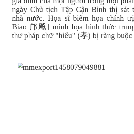
gia đình của một người trong một phâ
ngày Chủ tịch Tập Cận Bình thị sát t
nhà nước. Họa sĩ biếm họa chính t
Biao 邝飚] minh họa hình thức trung
thư pháp chữ "hiếu" (孝) bị ràng buộc