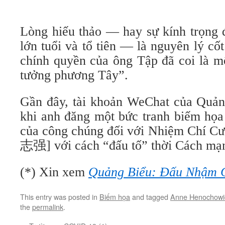
Lòng hiếu thảo — hay sự kính trọng 
lớn tuổi và tổ tiên — là nguyên lý cố
chính quyền của ông Tập đã coi là mộ
tưởng phương Tây”.
Gần đây, tài khoản WeChat của Quảng
khi anh đăng một bức tranh biếm họa 
của công chúng đối với Nhiệm Chí C
志强] với cách “đấu tố” thời Cách mạ
(*) Xin xem
Quảng Biểu: Đấu Nhậm 
This entry was posted in
Biếm họa
and tagged
Anne Henochowi
the
permalink
.