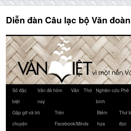
Skip
to
Diễn đàn Câu lạc bộ Văn đoàn
content
Số đặc
Vấn đề hôm
Văn
Thơ
Nghiên cứu Phê
biệt
nay
bình
Gặp gỡ và trò
Trên
Biếm
Thư 
chuyện
Facebook/Minds
họa
đọc