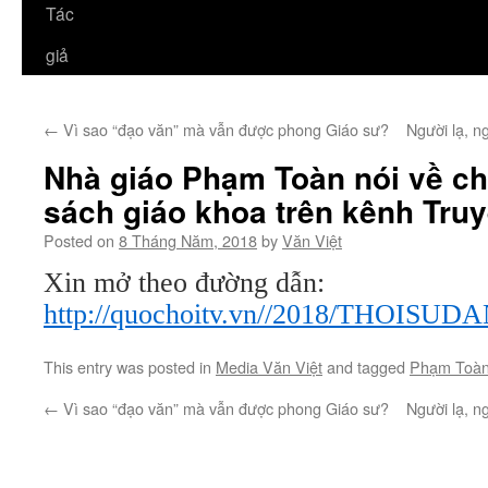
Tác
giả
←
Vì sao “đạo văn” mà vẫn được phong Giáo sư?
Người lạ, n
Nhà giáo Phạm Toàn nói về ch
sách giáo khoa trên kênh Tru
Posted on
8 Tháng Năm, 2018
by
Văn Việt
Xin mở theo đường dẫn:
http://quochoitv.vn//2018/THOI
This entry was posted in
Media Văn Việt
and tagged
Phạm Toà
←
Vì sao “đạo văn” mà vẫn được phong Giáo sư?
Người lạ, n