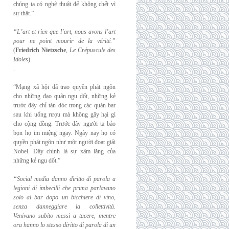
chúng ta có nghệ thuật để không chết vì
sự thật.”
“L’art et rien que l’art, nous avons l’art
pour ne point mourir de la vérité.”
(
Friedrich
Nietzsche
,
Le Crépuscule des
Idoles
)
.
“Mạng xã hội đã trao quyền phát ngôn
cho những đạo quân ngu dốt, những kẻ
trước đây chỉ tán dóc trong các quán bar
sau khi uống rượu mà không gây hại gì
cho cộng đồng. Trước đây người ta bảo
bọn họ im miệng ngay. Ngày nay họ có
quyền phát ngôn như một người đoạt giải
Nobel. Đây chính là sự xâm lăng của
những kẻ ngu dốt.”
“Social media danno diritto di parola a
legioni di imbecilli che prima parlavano
solo al
bar dopo un bicchiere di vino,
senza danneggiare la collettività.
Venivano subito messi a
tacere, mentre
ora hanno lo stesso diritto di parola di un