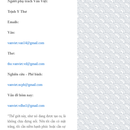
Người phụ trách Văn Việt:
Trịnh Y Thư
Emails:
Văn:
vanviet.van14@gmail.com
Thơ:
tho.vanviet.vd@gmail.com
Nghiên cứu – Phê bình:
vanviet.ncpb@gmail.com
Vấn đề hôm nay:
vanviet.vdhn1@gmail.com
“Thế giới này, như nó đang được tạo ra, là
không chịu đựng nổi. Nên tôi cần có mặt
trăng, tôi cần niềm hạnh phúc hoặc cần sự