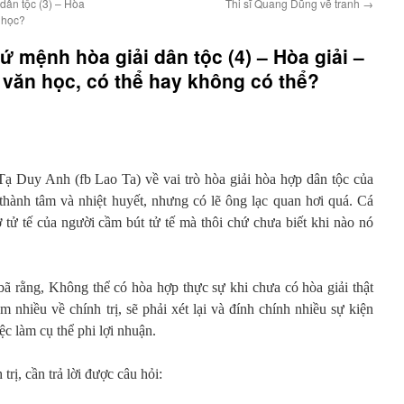
dân tộc (3) – Hòa
Thi sĩ Quang Dũng vẽ tranh
→
 học?
ứ mệnh hòa giải dân tộc (4) – Hòa giải –
văn học, có thể hay không có thể?
 Tạ Duy Anh (fb Lao Ta) về vai trò hòa giải hòa hợp dân tộc của
 thành tâm và nhiệt huyết, nhưng có lẽ ông lạc quan hơi quá. Cá
 tử tế của người cầm bút tử tế mà thôi chứ chưa biết khi nào nó
ã rằng, Không thể có hòa hợp thực sự khi chưa có hòa giải thật
m nhiều về chính trị, sẽ phải xét lại và đính chính nhiều sự kiện
ệc làm cụ thể phi lợi nhuận.
trị, cần trả lời được câu hỏi: