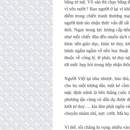
bằng trí tuệ. Vô sản thì chạy bằng 
vì yêu nước? Bao người ở lại vì kh
điểm trong chiến tranh thương mạ
người tỉnh táo nhận thức vấn đề rất 
thôi. Ngay trong lực lượng cấp tiế
như mỗi chiếc đũa đều muốn tách ra
khác nền giáo dục, khác tư duy, k
hãnh ngấm ngầm về nền học thuật 
thuộc về công lý, lẽ phải, tư duy nặ
tới mức hẹp hòi trong tiếp nhận thôn
Người Việt lại nhu nhược, bảo thủ, 
cho họ một tượng đài, một kẻ cầm c
mặc định mình là bên thắng cuộc t
phương tận cùng và dẫn dụ được độ
lười tư duy…. kia làm phát ngôn vi
chuyện nhảm nhí, nực cười. Mà họ lạ
Vì thế, tôi chẳng hi vọng nhiều và