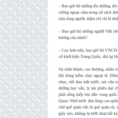
– Bao giờ thì những tên đường, tên
chống ngoại xâm trong sử sách được
chia lòng người, thậm chí chỉ là 
– Bao giờ thì những người Việt yêu
hương của mình?
– Cao hơn nữa, bao giờ thì VNCH 
cứ khởi kiện Trung Quốc, đòi lại 
Sự chân thành, cao thượng, nhân vă
hội hòng kiếm chác ngoại tệ. Đừng
nhục, nỗi đau mất nước, tan cửa ná
đường học vấn, ly tán phiêu dạt c
phải sống kiếp lưu dân vong quốc.
Quan: Nhớ nước đau lòng con quốc 
chứ quê quán vẫn là quê quán cũ, 
giày xéo, không bị tước đoạt bất k