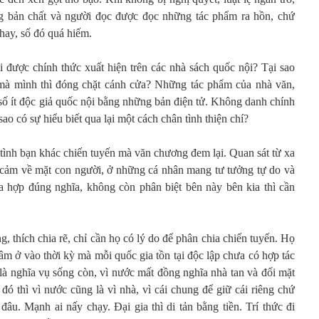
ùng bản chất và người đọc được đọc những tác phẩm ra hồn, chứ
hay, số đó quá hiếm.
i được chính thức xuất hiện trên các nhà sách quốc nội? Tại sao
mà mình thì đóng chặt cánh cửa? Những tác phẩm của nhà văn,
 số ít độc giả quốc nội bằng những bản điện tử. Không danh chính
ao có sự hiểu biết qua lại một cách chân tình thiện chí?
tình bạn khác chiến tuyến mà văn chương đem lại. Quan sát từ xa
 cảm về mặt con người, ở những cá nhân mang tư tưởng tự do và
hợp đúng nghĩa, không còn phân biệt bên này bên kia thì cần
g, thích chia rẽ, chỉ cần họ có lý do để phân chia chiến tuyến. Họ
xâm ở vào thời kỳ mà mỗi quốc gia tồn tại độc lập chưa có hợp tác
là nghĩa vụ sống còn, vì nước mất đồng nghĩa nhà tan và đối mặt
 đó thì vì nước cũng là vì nhà, vì cái chung để giữ cái riêng chứ
âu. Mạnh ai nấy chạy. Đại gia thì di tản bằng tiền. Trí thức đi