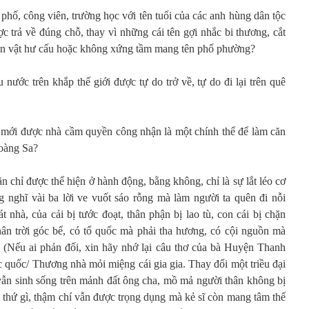
 phố, công viên, trường học với tên tuổi của các anh hùng dân tộc
 trả về đúng chỗ, thay vì những cái tên gợi nhắc bi thương, cắt
nhân vật hư cấu hoặc không xứng tầm mang tên phố phường?
 nước trên khắp thế giới được tự do trở về, tự do đi lại trên quê
mới được nhà cầm quyền công nhận là một chính thể để làm căn
Hoàng Sa?
n chỉ được thể hiện ở hành động, bằng không, chỉ là sự lắt léo cơ
 nghĩ vài ba lời ve vuốt sáo rỗng mà làm người ta quên đi nỗi
t nhà, của cải bị tước đoạt, thân phận bị lao tù, con cái bị chặn
hân trời góc bể, có tổ quốc mà phải tha hương, có cội nguồn mà
 (Nếu ai phản đối, xin hãy nhớ lại câu thơ của bà Huyện Thanh
quốc/ Thương nhà mỏi miệng cái gia gia. Thay đổi một triều đại
vẫn sinh sống trên mảnh đất ông cha, mồ mả người thân không bị
ỳ thứ gì, thậm chí vẫn được trọng dụng mà kẻ sĩ còn mang tâm thế