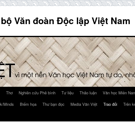
 bộ Văn đoàn Độc lập Việt Nam
Thơ
Nghiên cứu Phê bình
Tư liệu
Thảo luận
Văn học Miền Nam
k/Minds
Biếm họa
Thư bạn đọc
Media Văn Việt
Trao đổi
Trên k