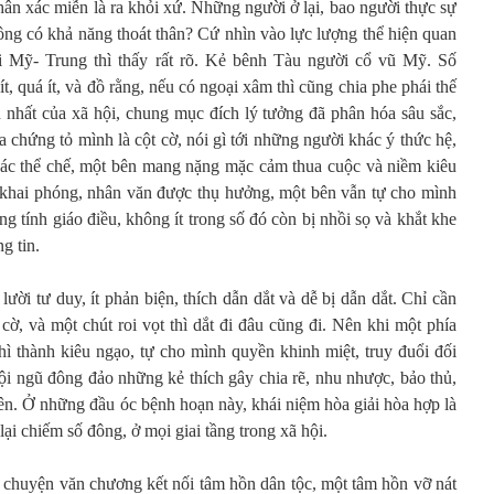
thân xác miễn là ra khỏi xứ. Những người ở lại, bao người thực sự
ông có khả năng thoát thân? Cứ nhìn vào lực lượng thể hiện quan
i Mỹ- Trung thì thấy rất rõ. Kẻ bênh Tàu người cổ vũ Mỹ. Số
ít, quá ít, và đồ rằng, nếu có ngoại xâm thì cũng chia phe phái thế
n nhất của xã hội, chung mục đích lý tưởng đã phân hóa sâu sắc,
 chứng tỏ mình là cột cờ, nói gì tới những người khác ý thức hệ,
hác thể chế, một bên mang nặng mặc cảm thua cuộc và niềm kiêu
khai phóng, nhân văn được thụ hưởng, một bên vẫn tự cho mình
ng tính giáo điều, không ít trong số đó còn bị nhồi sọ và khắt khe
g tin.
lười tư duy, ít phản biện, thích dẫn dắt và dễ bị dẫn dắt. Chỉ cần
ờ, và một chút roi vọt thì dắt đi đâu cũng đi. Nên khi một phía
hì thành kiêu ngạo, tự cho mình quyền khinh miệt, truy đuổi đối
i ngũ đông đảo những kẻ thích gây chia rẽ, nhu nhược, bảo thủ,
ên. Ở những đầu óc bệnh hoạn này, khái niệm hòa giải hòa hợp là
i chiếm số đông, ở mọi giai tầng trong xã hội.
o chuyện văn chương kết nối tâm hồn dân tộc, một tâm hồn vỡ nát