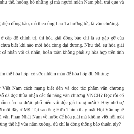
ũ như thế, huống hồ những gì mà người miền Nam phải trải qua và
 diện đồng bào, mà theo ông Lao Ta hướng tới, là văn chương.
ở cấp độ chính trị, thì hòa giải đồng bào chỉ là sự gặp gỡ của
chưa biết khi nào mới hòa cùng đại dương. Như thế, sự hòa giải
t cá nhân với cá nhân, hoàn toàn không phải sự hòa hợp trên tinh
âm thế hòa hợp, có sức nhiệm màu để hòa hợp đi. Nhưng:
ơ Việt Nam cách mạng biết đến và đọc tác phẩm văn chương
ố đã đọc thừa nhận các tài năng văn chương VNCH? Đọc rồi có
hẩm của họ được phổ biến với độc giả trong nước? Hãy nhớ sự
i mới đây ở Mỹ. Tại sao ông Hữu Thỉnh thay mặt Hội Văn nghệ
hà văn Phan Nhật Nam về nước để hòa giải mà không viết nổi một
cùng thế hệ vừa nằm xuống, dù chỉ là dòng thông báo thuần túy?