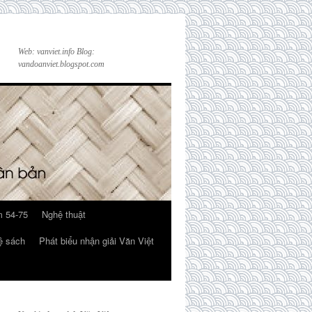
Web: vanviet.info Blog:
vandoanviet.blogspot.com
 54-75
Nghệ thuật
ệ sách
Phát biểu nhận giải Văn Việt