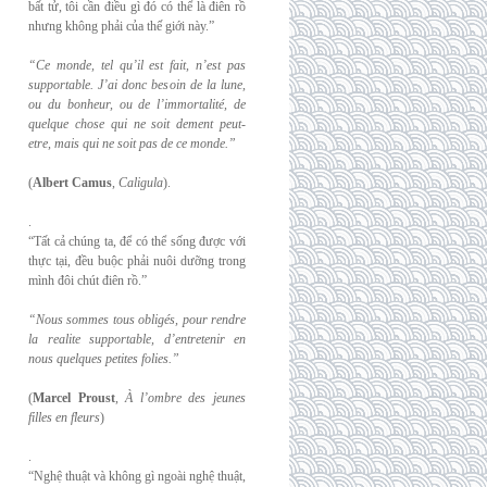
bất tử, tôi cần điều gì đó có thể là điên rồ
nhưng không phải của thế giới này.”
“Ce monde, tel qu’il est fait, n’est pas
supportable. J’ai donc besoin de la lune,
ou du
bonheur, ou de l’immortalité, de
quelque chose qui ne soit dement peut-
etre, mais qui
ne soit pas de ce monde.”
(
Albert Camus
,
Caligula
).
.
“Tất cả chúng ta, để có thể sống được với
thực tại, đều buộc phải nuôi dưỡng trong
mình đôi chút điên rồ.”
“Nous sommes tous obligés, pour rendre
la realite supportable, d’entretenir en
nous
quelques petites folies.”
(
Marcel Proust
,
À l’ombre des jeunes
filles en fleurs
)
.
“Nghệ thuật và không gì ngoài nghệ thuật,