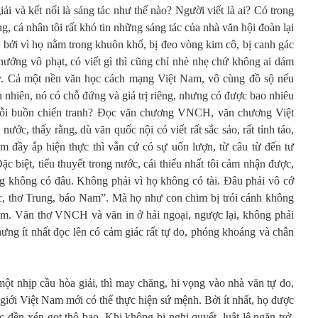
ải và kết nối là sáng tác như thế nào? Người viết là ai? Có trong
 cá nhân tôi rất khó tin những sáng tác của nhà văn hội đoàn lại
 bởi vì họ nằm trong khuôn khổ, bị đeo vòng kim cô, bị canh gác
hưởng vô phạt, có viết gì thì cũng chỉ nhè nhẹ chứ không ai dám
y. Cả một nền văn học cách mạng Việt Nam, vô cùng đồ sộ nếu
n nhiên, nó có chỗ đứng và giá trị riêng, nhưng có được bao nhiêu
 Nỗi buồn chiến tranh? Đọc văn chương VNCH, văn chương Việt
nước, thấy rằng, dù văn quốc nội có viết rất sắc sảo, rất tỉnh táo,
m đầy ắp hiện thực thì vẫn cứ có sự uốn lượn, từ câu từ đến tư
ặc biệt, tiểu thuyết trong nước, cái thiếu nhất tôi cảm nhận được,
ng không có đâu. Không phải vì họ không có tài. Đâu phải vô cớ
c, thơ Trung, báo Nam”. Mà họ như con chim bị trói cánh không
tim. Văn thơ VNCH và văn in ở hải ngoại, ngược lại, không phải
ưng ít nhất đọc lên có cảm giác rất tự do, phóng khoáng và chân
ột nhịp cầu hòa giải, thì may chăng, hi vọng vào nhà văn tự do,
giới Việt Nam mới có thể thực hiện sứ mệnh. Bởi ít nhất, họ được
c đền xén gọt thô bạo. Khi không bị nghị quyết, luật lệ ngăn trở,