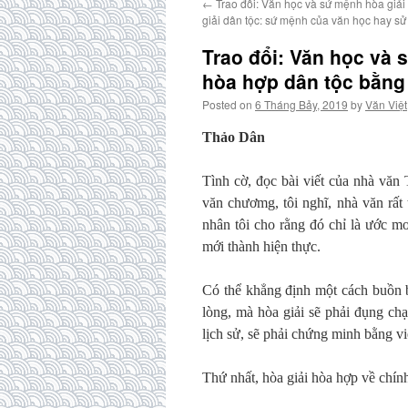
←
Trao đổi: Văn học và sứ mệnh hòa giải 
giải dân tộc: sứ mệnh của văn học hay sử
Trao đổi: Văn học và s
hòa hợp dân tộc bằng 
Posted on
6 Tháng Bảy, 2019
by
Văn Việt
Thảo Dân
Tình cờ, đọc bài viết của nhà văn
văn chươmg, tôi nghĩ, nhà văn rất
nhân tôi cho rằng đó chỉ là ước mơ
mới thành hiện thực.
Có thể khẳng định một cách buồn b
lòng, mà hòa giải sẽ phải đụng chạ
lịch sử, sẽ phải chứng minh bằng vi
Thứ nhất, hòa giải hòa hợp về chính 