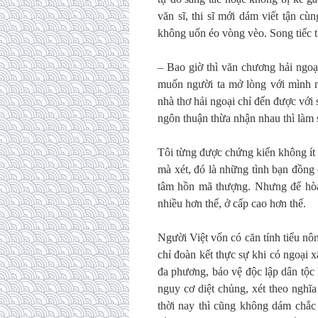
văn sĩ, thi sĩ mới dám viết tận c
không uốn éo vòng vèo. Song tiếc t
– Bao giờ thì văn chương hải ngoạ
muốn người ta mở lòng với mình 
nhà thơ hải ngoại chỉ đến được với
ngôn thuận thừa nhận nhau thì làm s
Tôi từng được chứng kiến không ít 
mà xét, đó là những tình bạn đồng
tâm hồn mã thượng. Nhưng để hòa 
nhiều hơn thế, ở cấp cao hơn thế.
Người Việt vốn có căn tính tiểu nôn
chỉ đoàn kết thực sự khi có ngoại 
đa phương, bảo vệ độc lập dân tộc 
nguy cơ diệt chủng, xét theo nghĩa
thời nay thì cũng không dám chắc đ