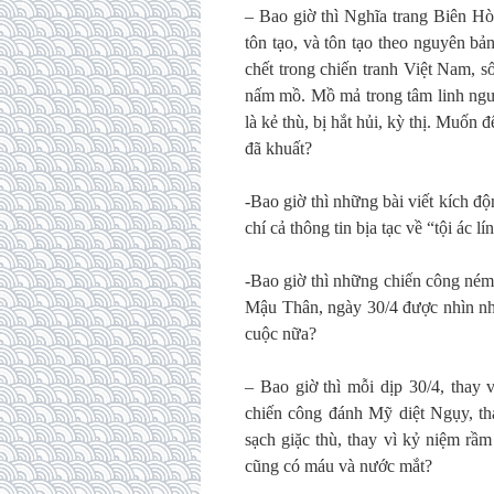
– Bao giờ thì Nghĩa trang Biên H
tôn tạo, và tôn tạo theo nguyên b
chết trong chiến tranh Việt Nam, 
nấm mồ. Mồ mả trong tâm linh ngườ
là kẻ thù, bị hắt hủi, kỳ thị. Muốn 
đã khuất?
-Bao giờ thì những bài viết kích đ
chí cả thông tin bịa tạc về “tội ác 
-Bao giờ thì những chiến công né
Mậu Thân, ngày 30/4 được nhìn nhậ
cuộc nữa?
– Bao giờ thì mỗi dịp 30/4, thay
chiến công đánh Mỹ diệt Ngụy, tha
sạch giặc thù, thay vì kỷ niệm rầ
cũng có máu và nước mắt?