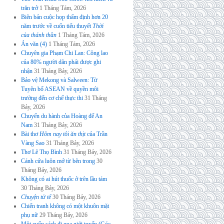
trăn trở
1 Tháng Tám, 2026
Biên bản cuộc họp thẩm định hơn 20
năm trước về cuốn tiểu thuyết
Thời
của thánh thần
1 Tháng Tám, 2026
Án văn (4)
1 Tháng Tám, 2026
Chuyên gia Phạm Chi Lan: Công lao
của 80% người dân phải được ghi
nhận
31 Tháng Bảy, 2026
Bảo vệ Mekong và Salween: Từ
Tuyên bố ASEAN về quyền môi
trường đến cơ chế thực thi
31 Tháng
Bảy, 2026
Chuyến du hành của Hoàng đế An
Nam
31 Tháng Bảy, 2026
Bài thơ
Hôm nay tôi ăn thịt
của Trần
Vàng Sao
31 Tháng Bảy, 2026
Thơ Lê Thọ Bình
31 Tháng Bảy, 2026
Cánh cửa luôn mở từ bên trong
30
Tháng Bảy, 2026
Không có ai hút thuốc ở trên lầu tám
30 Tháng Bảy, 2026
Chuyện tử tế
30 Tháng Bảy, 2026
Chiến tranh không có một khuôn mặt
phụ nữ
29 Tháng Bảy, 2026