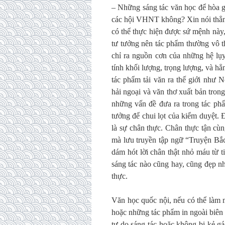
– Những sáng tác văn học để hòa gi
các hội VHNT không? Xin nói thẳng,
có thể thực hiện được sứ mệnh này,
tư tưởng nên tác phẩm thường vô t
chỉ ra nguồn cơn của những hệ lụ
tính khối lượng, trọng lượng, và hẳ
tác phẩm tải văn ra thế giới như
hải ngoại và văn thơ xuất bản trong 
những vấn đề đưa ra trong tác phẩ
tưởng để chui lọt của kiểm duyệt. Đ
là sự chân thực. Chân thực tận cù
mà lưu truyền tập ngữ “Truyện Bắ
dám hót lời chân thật nhỏ máu từ 
sáng tác nào cũng hay, cũng đẹp nh
thực.
Văn học quốc nội, nếu có thể làm m
hoặc những tác phẩm in ngoài biên 
tự do sáng tác hoặc không bị kẻ gá