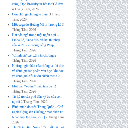
cùng: Đọc Brodsky từ bài thơ
Cô đơn
4 Tháng Tám, 2026
Còn chút gì cho nghệ thuật
3 Tháng
Tám, 2026
Một saga do Hoàng Minh Tường kể
3
Tháng Tám, 2026
Hai bản ngã trong một ngôn ngữ –
Linda Lê, Anna Moï và hai thi pháp
của kí ức Việt trong tiếng Pháp
3
Tháng Tám, 2026
“Chính sử” xét xử văn chương
2
Tháng Tám, 2026
Những ngộ nhận của chúng ta khi đọc
và đánh giá tác phẩm văn học, khi đọc
và đánh giá
Nỗi buồn chiến tranh
2
Tháng Tám, 2026
Một bản “xô-nát” thấu tâm can
2
Tháng Tám, 2026
Từ ký ức của phố đến ký ức của con
người
2 Tháng Tám, 2026
Bình minh đỏ trên Trung Quốc – Chủ
nghĩa Cộng sản Chế ngự một phần tư
Nhân loại thế nào (kỳ 1)
2 Tháng Tám,
2026
Thơ Trần Đình Sơn Cước: nỗi niềm và