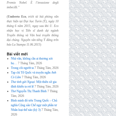
Premio Nobel. È l’invasione
degli
imbecilli.”
(
Umberto Eco
,
trích từ bài phỏng vấn
thực hiện tại Đại học Turin (Ý), ngày 10
tháng 6
năm 2015, ngay sau khi U. Eco
nhận học vị Tiến sĩ danh dự ngành
Truyền thông và
Văn hoá truyền thông
đại chúng. Nguyên văn tiếng Ý đăng trên
báo La Stampa
11.06.2015
)
Bài viết mới
Nhà văn, không cần ai thương xót
họ…
7 Tháng Tám, 2026
Trong cõi người ta
7 Tháng Tám, 2026
Tạp chí Tổ Quốc và truyện ngắn
Anh
Cò Lấm
7 Tháng Tám, 2026
Thư tình gửi Ngoại
: Một thiên sử gia
đình khiến ta rơi lệ
7 Tháng Tám, 2026
Thơ Nguyễn Thị Thanh Bình
7 Tháng
Tám, 2026
Bình minh đỏ trên Trung Quốc – Chủ
nghĩa Cộng sản Chế ngự một phần tư
Nhân loại thế nào (kỳ 3)
7 Tháng Tám,
2026