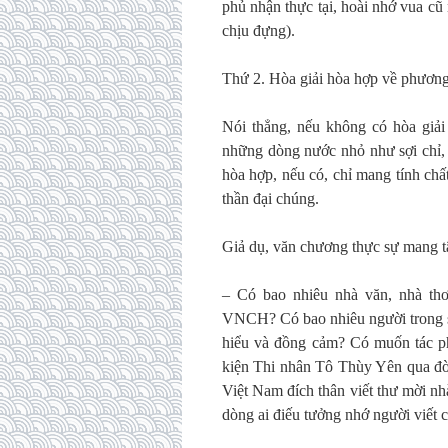
phủ nhận thực tại, hoài nhớ vua c
chịu đựng).
Thứ 2. Hòa giải hòa hợp về phương
Nói thẳng, nếu không có hòa giải 
những dòng nước nhỏ như sợi chỉ, 
hòa hợp, nếu có, chỉ mang tính chấ
thần đại chúng.
Giả dụ, văn chương thực sự mang t
– Có bao nhiêu nhà văn, nhà th
VNCH? Có bao nhiêu người trong s
hiểu và đồng cảm? Có muốn tác p
kiện Thi nhân Tô Thùy Yên qua đờ
Việt Nam đích thân viết thư mời n
dòng ai điếu tưởng nhớ người viết 