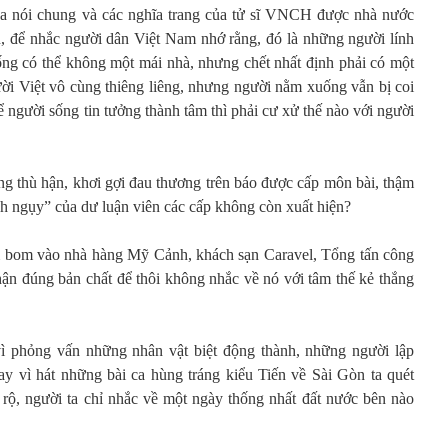
òa nói chung và các nghĩa trang của tử sĩ VNCH được nhà nước
ản, để nhắc người dân Việt Nam nhớ rằng, đó là những người lính
sống có thể không một mái nhà, nhưng chết nhất định phải có một
i Việt vô cùng thiêng liêng, nhưng người nằm xuống vẫn bị coi
để người sống tin tưởng thành tâm thì phải cư xử thế nào với người
ộng thù hận, khơi gợi đau thương trên báo được cấp môn bài, thậm
lính ngụy” của dư luận viên các cấp không còn xuất hiện?
m bom vào nhà hàng Mỹ Cảnh, khách sạn Caravel, Tổng tấn công
n đúng bản chất để thôi không nhắc về nó với tâm thế kẻ thắng
 vì phỏng vấn những nhân vật biệt động thành, những người lập
y vì hát những bài ca hùng tráng kiểu Tiến về Sài Gòn ta quét
m rộ, người ta chỉ nhắc về một ngày thống nhất đất nước bên nào