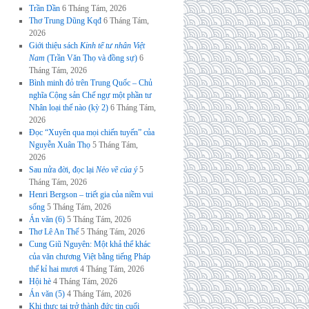
Trần Dần
6 Tháng Tám, 2026
Thơ Trung Dũng Kqđ
6 Tháng Tám,
2026
Giới thiệu sách
Kinh tế tư nhân Việt
Nam
(Trần Văn Thọ và đồng sự)
6
Tháng Tám, 2026
Bình minh đỏ trên Trung Quốc – Chủ
nghĩa Cộng sản Chế ngự một phần tư
Nhân loại thế nào (kỳ 2)
6 Tháng Tám,
2026
Đọc “Xuyên qua mọi chiến tuyến” của
Nguyễn Xuân Thọ
5 Tháng Tám,
2026
Sau nửa đời, đọc lại
Nẻo về của ý
5
Tháng Tám, 2026
Henri Bergson – triết gia của niềm vui
sống
5 Tháng Tám, 2026
Án văn (6)
5 Tháng Tám, 2026
Thơ Lê An Thế
5 Tháng Tám, 2026
Cung Giũ Nguyên: Một khả thể khác
của văn chương Việt bằng tiếng Pháp
thế kỉ hai mươi
4 Tháng Tám, 2026
Hội hè
4 Tháng Tám, 2026
Án văn (5)
4 Tháng Tám, 2026
Khi thực tại trở thành đức tin cuối